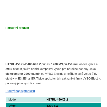
Perfektní produkt
H17RL 450X5-2 400/690 V
přináší
1200 kW
při
450 mm
osové výšce a
2985 ot./min
, takže nabízí kompaktní výkon pro náročné pohony. Jako
elektromotor 2900 ot./min
od VYBO Electric umožňuje také volbu třídy
efektivity IE3, IE4 a IE5. Tisíce spokojených zákazníků firmy VYBO Electric
potvrzují jeho využití v praxi.
Dlouhý popis produktu
Model
H17RL-450X5-2
Výkon
1200 kW