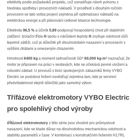
efektivity podle požadavků projektu, což usnadňuje návrh pohonu z
hlediska spotřeby i provozních nákladů. V prostředí s dlouhým ročním
provozem se tato volba projeví zejména při optimalizaci nákladů na
elektrickou energii a při plánování celkové bilance technologie.
Efektivita
96,5 %
a účiník
0,89
podporují hospodárný chod při stabilním
zatížení. Izolační třída
H
spolu s nárůstem teploty
H
zvyšuje odolnost vůči
tepelné zátěži, což je důležité při dlouhodobém nasazení v procesech s
vyššími ztrátami a omezeným chlazením.
Hmotnost
6400 kg
a moment setrvačnosti GD²
60,000 kg·m²
naznačují, že
motor je připraven na práci v sestavách, kde se očekává pevné uložení a
robustní základ. U provozů s tisíci spokojených zákazníků firmy VYBO
Electric se podobná řešení osvědčují zejména tam, kde je servisní
předvídatelnost stejně důležitá jako samotný výkon.
Třífázové elektromotory VYBO Electric
pro spolehlivý chod výroby
třífázové elektromotory
z této série jsou vhodné pro průmyslové
nasazení, kde se klade důraz na dlouhodobou mechanickou odolnost a
stabilitu parametrů v čase. V kombinaci s konstrukčním řešením H17RL