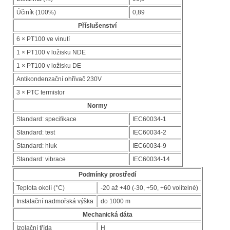
Účiník (100%)
0,89
Příslušenství
6 × PT100 ve vinutí
1 × PT100 v ložisku NDE
1 × PT100 v ložisku DE
Antikondenzační ohřívač 230V
3 × PTC termistor
Normy
Standard: specifikace
IEC60034-1
Standard: test
IEC60034-2
Standard: hluk
IEC60034-9
Standard: vibrace
IEC60034-14
Podmínky prostředí
Teplota okolí (°C)
-20 až +40 (-30, +50, +60 volitelné)
Instalační nadmořská výška
do 1000 m
Mechanická dáta
Izolační třída
H