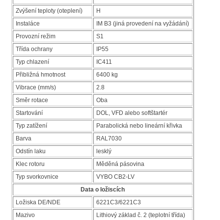
Zvýšení teploty (oteplení)
H
Instaláce
IM B3 (jiná provedení na vyžádání)
Provozní režim
S1
Třída ochrany
IP55
Typ chlazení
IC411
Přibližná hmotnost
6400 kg
Vibrace (mm/s)
2.8
Směr rotace
Oba
Startování
DOL, VFD alebo softštartér
Typ zatížení
Parabolická nebo lineární křivka
Barva
RAL7030
Odstín laku
lesklý
Klec rotoru
Měděná pásovina
Typ svorkovnice
VYBO CB2-LV
Data o ložiscích
Ložiska DE/NDE
6221C3/6221C3
Mazivo
Lithiový základ č. 2 (teplotní třída)