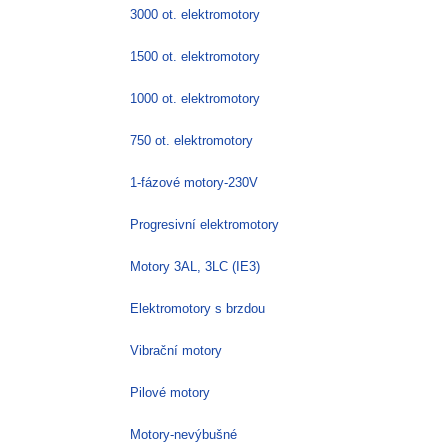
Možnosti
3000 ot. elektromotory
lze
vybrat
1500 ot. elektromotory
na
stránce
1000 ot. elektromotory
produktu
750 ot. elektromotory
1-fázové motory-230V
Progresivní elektromotory
Motory 3AL, 3LC (IE3)
Elektromotory s brzdou
Vibrační motory
Pilové motory
Motory-nevýbušné