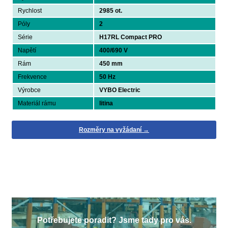
Rychlost
2985 ot.
Póly
2
Série
H17RL Compact PRO
Napětí
400/690 V
Rám
450 mm
Frekvence
50 Hz
Výrobce
VYBO Electric
Materiál rámu
litina
Rozměry na vyžádaní →
Potřebujete poradit? Jsme tady pro vás.