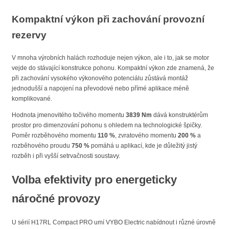
Kompaktní výkon při zachování provozní
rezervy
V mnoha výrobních halách rozhoduje nejen výkon, ale i to, jak se motor
vejde do stávající konstrukce pohonu. Kompaktní výkon zde znamená, že
při zachování vysokého výkonového potenciálu zůstává montáž
jednodušší a napojení na převodové nebo přímé aplikace méně
komplikované.
Hodnota jmenovitého točivého momentu
3839 Nm
dává konstruktérům
prostor pro dimenzování pohonu s ohledem na technologické špičky.
Poměr rozběhového momentu
110 %
, zvratového momentu
200 %
a
rozběhového proudu
750 %
pomáhá u aplikací, kde je důležitý jistý
rozběh i při vyšší setrvačnosti soustavy.
Volba efektivity pro energeticky
náročné provozy
U sérií H17RL Compact PRO umí VYBO Electric nabídnout i různé úrovně