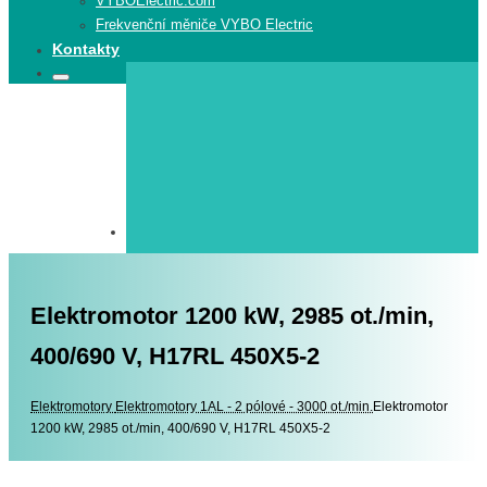
VYBOElectric.com
Frekvenční měniče VYBO Electric
Kontakty
Search
Search
for:
Elektromotor 1200 kW, 2985 ot./min,
400/690 V, H17RL 450X5-2
Elektromotory
Elektromotory
Elektromotory 1AL - 2 pólové - 3000 ot./min.
Elektromotor
1200 kW, 2985 ot./min, 400/690 V, H17RL 450X5-2