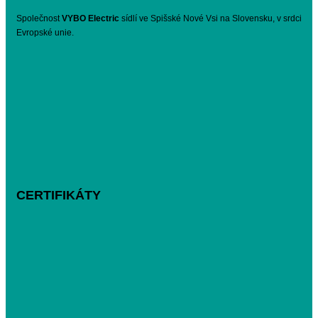
Společnost
VYBO Electric
sídlí ve Spišské Nové Vsi na Slovensku, v srdci
Evropské unie.
CERTIFIKÁTY