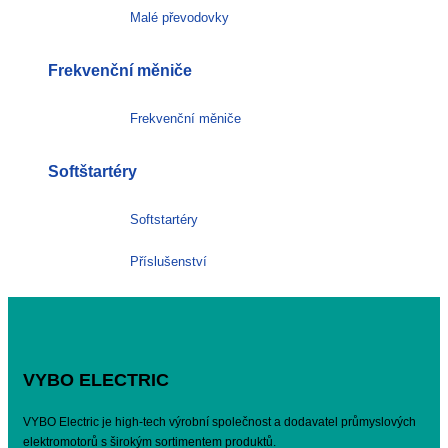
Malé převodovky
Frekvenční měniče
Frekvenční měniče
Softštartéry
Softstartéry
Příslušenství
VYBO ELECTRIC
VYBO Electric je high-tech výrobní společnost a dodavatel průmyslových
elektromotorů s širokým sortimentem produktů.