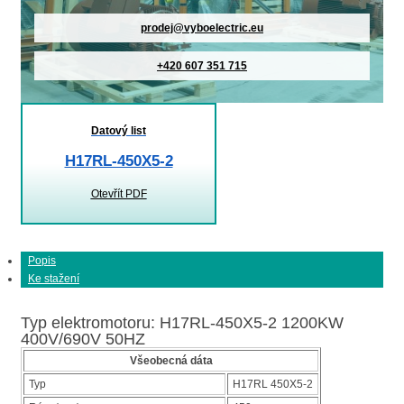
prodej@vyboelectric.eu
+420 607 351 715
Datový list
H17RL-450X5-2
Otevřít PDF
Popis
Ke stažení
Typ elektromotoru: H17RL-450X5-2 1200KW
400V/690V 50HZ
Všeobecná dáta
Typ
H17RL 450X5-2