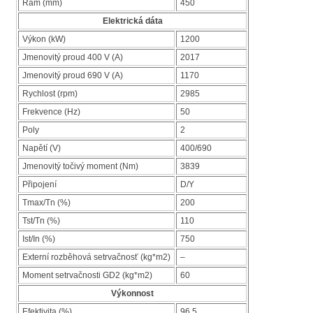
Rám (mm)
450
Elektrická dáta
Výkon (kW)
1200
Jmenovitý proud 400 V (A)
2017
Jmenovitý proud 690 V (A)
1170
Rychlost (rpm)
2985
Frekvence (Hz)
50
Poly
2
Napětí (V)
400/690
Jmenovitý točivý moment (Nm)
3839
Připojení
D/Y
Tmax/Tn (%)
200
Tst/Tn (%)
110
Ist/In (%)
750
Externí rozběhová setrvačnosť (kg*m2)
–
Moment setrvačnosti GD2 (kg*m2)
60
Výkonnost
Efektivita (%)
96,5