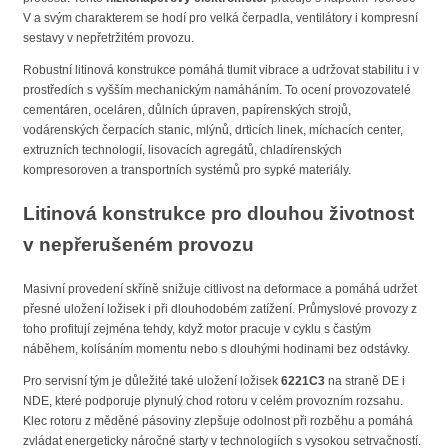
V a svým charakterem se hodí pro velká čerpadla, ventilátory i kompresní
sestavy v nepřetržitém provozu.
Robustní litinová konstrukce pomáhá tlumit vibrace a udržovat stabilitu i v
prostředích s vyšším mechanickým namáháním. To ocení provozovatelé
cementáren, oceláren, důlních úpraven, papírenských strojů,
vodárenských čerpacích stanic, mlýnů, drticích linek, míchacích center,
extruzních technologií, lisovacích agregátů, chladírenských
kompresoroven a transportních systémů pro sypké materiály.
Litinová konstrukce pro dlouhou životnost
v nepřerušeném provozu
Masivní provedení skříně snižuje citlivost na deformace a pomáhá udržet
přesné uložení ložisek i při dlouhodobém zatížení. Průmyslové provozy z
toho profitují zejména tehdy, když motor pracuje v cyklu s častým
náběhem, kolísáním momentu nebo s dlouhými hodinami bez odstávky.
Pro servisní tým je důležité také uložení ložisek
6221C3
na straně DE i
NDE, které podporuje plynulý chod rotoru v celém provozním rozsahu.
Klec rotoru z měděné pásoviny zlepšuje odolnost při rozběhu a pomáhá
zvládat energeticky náročné starty v technologiích s vysokou setrvačností.