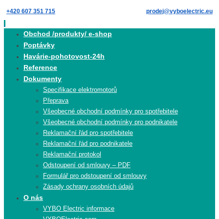
Skip
+420 607 351 715
prodej@vyboelectric.eu
to
content
Skip
Obchod /produkty/ e-shop
to
Poptávky
content
Havárie-pohotovost-24h
Reference
Dokumenty
Specifikace elektromotorů
Přeprava
Všeobecné obchodní podmínky pro spotřebitele
Všeobecné obchodní podmínky pro podnikatele
Reklamační řád pro spotřebitele
Reklamační řád pro podnikatele
Reklamační protokol
Odstoupení od smlouvy – PDF
Formulář pro odstoupení od smlouvy
Zásady ochrany osobních údajů
O nás
VYBO Electric informace