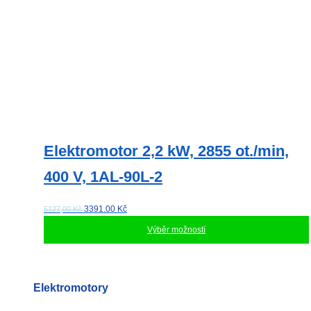
Elektromotor 2,2 kW, 2855 ot./min,
400 V, 1AL-90L-2
3391.00
Kč
5127,00 Kč
Výběr možností
Tento
produkt
má
Elektromotory
více
variant.