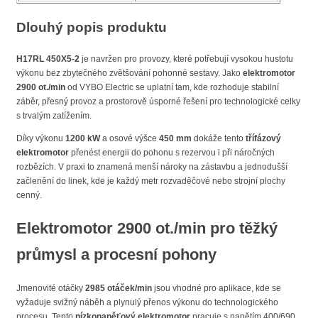
Dlouhý popis produktu
H17RL 450X5-2
je navržen pro provozy, které potřebují vysokou hustotu
výkonu bez zbytečného zvětšování pohonné sestavy. Jako
elektromotor
2900 ot./min
od VYBO Electric se uplatní tam, kde rozhoduje stabilní
záběr, přesný provoz a prostorově úsporné řešení pro technologické celky
s trvalým zatížením.
Díky výkonu
1200 kW
a osové výšce
450 mm
dokáže tento
třífázový
elektromotor
přenést energii do pohonu s rezervou i při náročných
rozbězích. V praxi to znamená menší nároky na zástavbu a jednodušší
začlenění do linek, kde je každý metr rozvaděčové nebo strojní plochy
cenný.
Elektromotor 2900 ot./min pro těžký
průmysl a procesní pohony
Jmenovité otáčky
2985 otáček/min
jsou vhodné pro aplikace, kde se
vyžaduje svižný náběh a plynulý přenos výkonu do technologického
procesu. Tento
nízkonapěťový elektromotor
pracuje s napětím 400/690