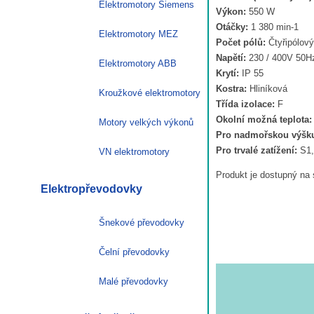
Elektromotory Siemens
Výkon:
550 W
ot.
Otáčky:
1 380 min-1
zvýšený
Elektromotory MEZ
Počet pólů:
Čtyřipólový
výkon
Napětí:
230 / 400V 50H
VYBO
Elektromotory ABB
Krytí:
IP 55
Electric
Kostra:
Hliníková
množství
Kroužkové elektromotory
Třída izolace:
F
Okolní možná teplota:
Motory velkých výkonů
Pro nadmořskou výšk
Pro trvalé zatížení:
S1,
VN elektromotory
Produkt je dostupný na 
Elektropřevodovky
Šnekové převodovky
Čelní převodovky
Malé převodovky