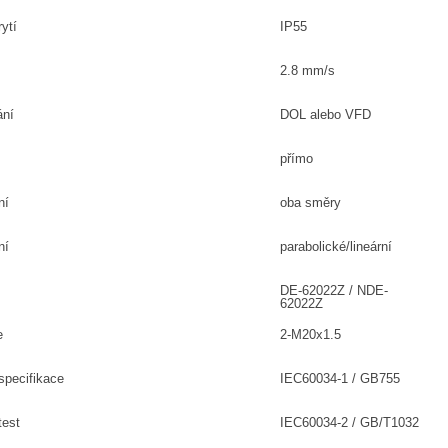
ytí
IP55
2.8 mm/s
ání
DOL alebo VFD
přímo
ní
oba směry
ní
parabolické/lineární
DE-62022Z / NDE-
62022Z
e
2-M20x1.5
specifikace
IEC60034-1 / GB755
test
IEC60034-2 / GB/T1032