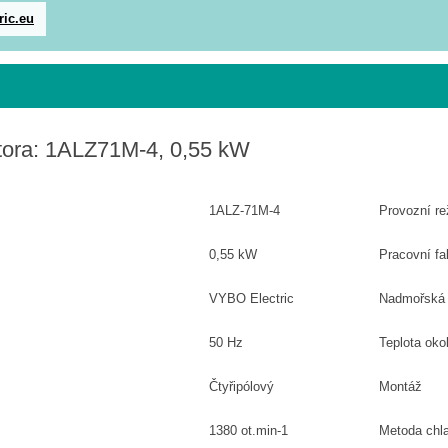
ric.eu
tora: 1ALZ71M-4, 0,55 kW
1ALZ-71M-4
Provozní r
0,55 kW
Pracovní fa
VYBO Electric
Nadmořská
50 Hz
Teplota okol
Čtyřipólový
Montáž
1380 ot.min-1
Metoda chl