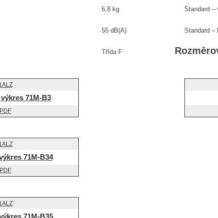
6,8 kg
Standard – 
55 dB(A)
Standard – 
Rozměrov
Třída F
výkres 71M-B3
výkres 71M-B34
výkres 71M-B35