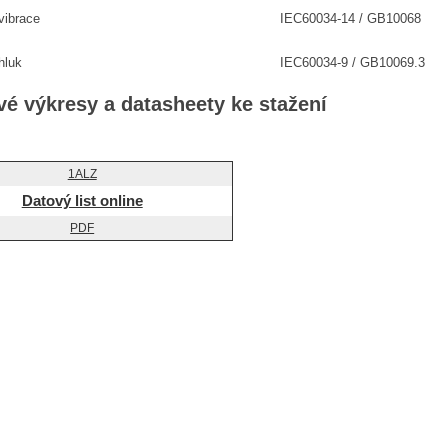
vibrace
IEC60034-14 / GB10068
hluk
IEC60034-9 / GB10069.3
é výkresy a datasheety ke stažení
Datový list online