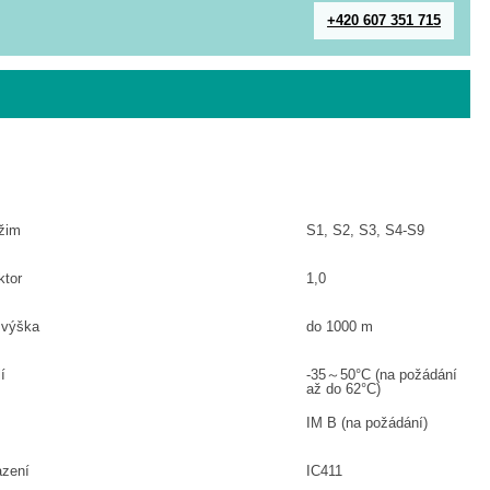
+420 607 351 715
ežim
S1, S2, S3, S4-S9
ktor
1,0
 výška
do 1000 m
í
-35～50°C (na požádání
až do 62°C)
IM B (na požádání)
azení
IC411