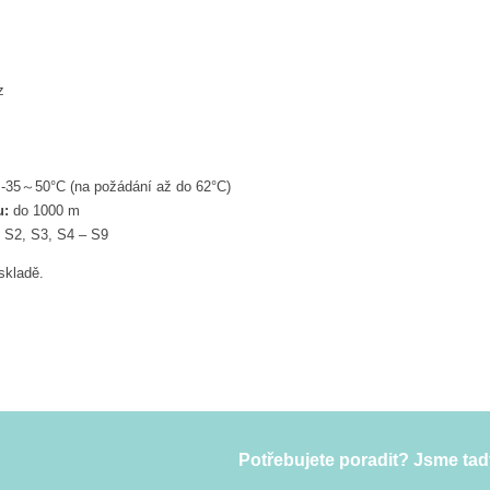
z
-35～50°C (na požádání až do 62°C)
u:
do 1000 m
 S2, S3, S4 – S9
skladě.
Potřebujete poradit? Jsme tad