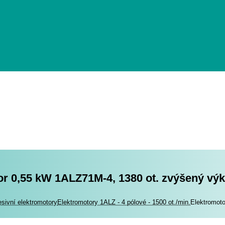
or 0,55 kW 1ALZ71M-4, 1380 ot. zvýšený vý
romotory
esivní elektromotory
Elektromotory 1ALZ - 4 pólové - 1500 ot./min.
Elektromot