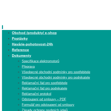
Skip
to
content
Skip
Obchod /produkty/ e-shop
to
Poptávky
content
Havárie-pohotovost-24h
Reference
Dokumenty
Specifikace elektromotorů
Přeprava
Všeobecné obchodní podmínky pro spotřebitele
Všeobecné obchodní podmínky pro podnikatele
Reklamační řád pro spotřebitele
Reklamační řád pro podnikatele
Reklamační protokol
Odstoupení od smlouvy – PDF
Formulář pro odstoupení od smlouvy
Zásady ochrany osobních údajů