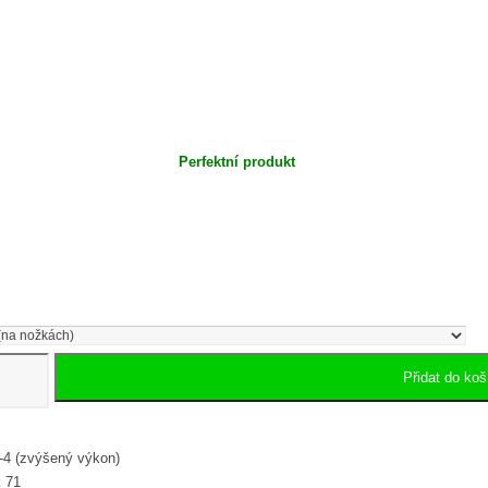
Perfektní produkt
Přidat do koš
4 (zvýšený výkon)
:
71