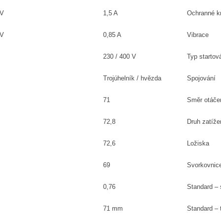
0V
1,5 A
Ochranné kr
0V
0,85 A
Vibrace
230 / 400 V
Typ startov
Trojúhelník / hvězda
Spojování
71
Směr otáče
72,8
Druh zatíže
72,6
Ložiska
69
Svorkovnic
0,76
Standard – 
71 mm
Standard – 