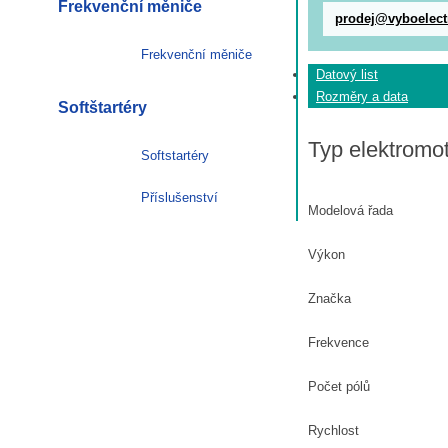
Frekvenční měniče
prodej@vyboelect
Frekvenční měniče
Datový list
Rozměry a data
Softštartéry
Typ elektromo
Softstartéry
Příslušenství
Modelová řada
Výkon
Značka
Frekvence
Počet pólů
Rychlost