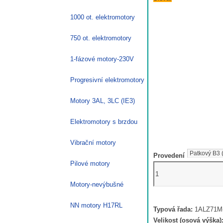
1000 ot. elektromotory
750 ot. elektromotory
1-fázové motory-230V
Progresivní elektromotory
Motory 3AL, 3LC (IE3)
Elektromotory s brzdou
Vibrační motory
Provedení
Pilové motory
Elektromotor
0,55
Motory-nevýbušné
kW
1ALZ71M-
NN motory H17RL
Typová řada:
1ALZ71M-
4,
Velikost (osová výška)
1380