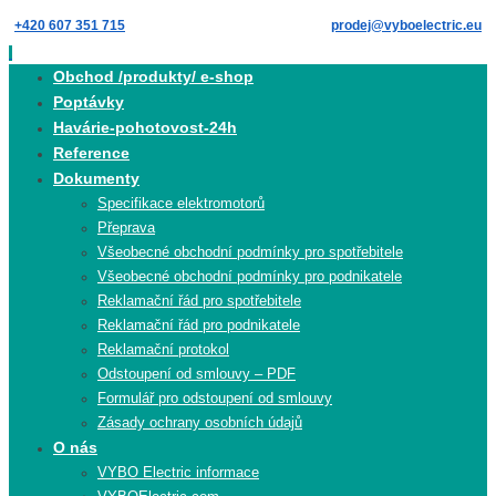
Skip
+420 607 351 715
prodej@vyboelectric.eu
to
content
Skip
Obchod /produkty/ e-shop
to
Poptávky
content
Havárie-pohotovost-24h
Reference
Dokumenty
Specifikace elektromotorů
Přeprava
Všeobecné obchodní podmínky pro spotřebitele
Všeobecné obchodní podmínky pro podnikatele
Reklamační řád pro spotřebitele
Reklamační řád pro podnikatele
Reklamační protokol
Odstoupení od smlouvy – PDF
Formulář pro odstoupení od smlouvy
Zásady ochrany osobních údajů
O nás
VYBO Electric informace