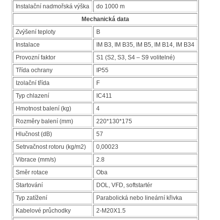
Instalační nadmořská výška
do 1000 m
Mechanická data
Zvýšení teploty
B
Instalace
IM B3, IM B35, IM B5, IM B14, IM B34
Provozní faktor
S1 (S2, S3, S4 – S9 volitelné)
Třída ochrany
IP55
Izolační třída
F
Typ chlazení
IC411
Hmotnost balení (kg)
4
Rozměry balení (mm)
220*130*175
Hlučnost (dB)
57
Setrvačnost rotoru (kg/m2)
0,00023
Vibrace (mm/s)
2.8
Směr rotace
Oba
Startování
DOL, VFD, softstartér
Typ zatížení
Parabolická nebo lineární křivka
Kabelové průchodky
2-M20X1.5