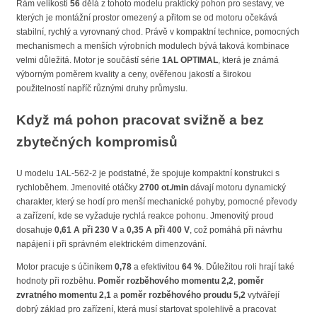
Rám velikosti
56
dělá z tohoto modelu praktický pohon pro sestavy, ve
kterých je montážní prostor omezený a přitom se od motoru očekává
stabilní, rychlý a vyrovnaný chod. Právě v kompaktní technice, pomocných
mechanismech a menších výrobních modulech bývá taková kombinace
velmi důležitá. Motor je součástí série
1AL OPTIMAL
, která je známá
výborným poměrem kvality a ceny, ověřenou jakostí a širokou
použitelností napříč různými druhy průmyslu.
Když má pohon pracovat svižně a bez
zbytečných kompromisů
U modelu 1AL-562-2 je podstatné, že spojuje kompaktní konstrukci s
rychloběhem. Jmenovité otáčky
2700 ot./min
dávají motoru dynamický
charakter, který se hodí pro menší mechanické pohyby, pomocné převody
a zařízení, kde se vyžaduje rychlá reakce pohonu. Jmenovitý proud
dosahuje
0,61 A při 230 V
a
0,35 A při 400 V
, což pomáhá při návrhu
napájení i při správném elektrickém dimenzování.
Motor pracuje s účiníkem
0,78
a efektivitou
64 %
. Důležitou roli hrají také
hodnoty při rozběhu.
Poměr rozběhového momentu 2,2
,
poměr
zvratného momentu 2,1
a
poměr rozběhového proudu 5,2
vytvářejí
dobrý základ pro zařízení, která musí startovat spolehlivě a pracovat