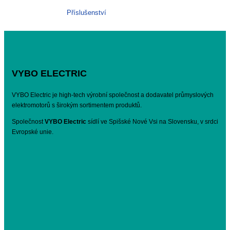
Příslušenství
VYBO ELECTRIC
VYBO Electric je high-tech výrobní společnost a dodavatel průmyslových
elektromotorů s širokým sortimentem produktů.
Společnost
VYBO Electric
sídlí ve Spišské Nové Vsi na Slovensku, v srdci
Evropské unie.