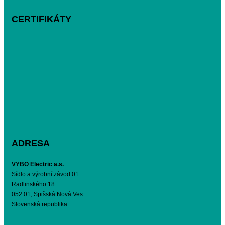
CERTIFIKÁTY
ADRESA
VYBO Electric a.s.
Sídlo a výrobní závod 01
Radlinského 18
052 01, Spišská Nová Ves
Slovenská republika