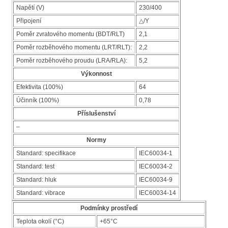
Napětí (V)
230/400
Připojení
△/Y
Poměr zvratového momentu (BDT/RLT)
2,1
Poměr rozběhového momentu (LRT/RLT):
2,2
Poměr rozběhového proudu (LRA/RLA):
5,2
Výkonnost
Efektivita (100%)
64
Účinník (100%)
0,78
Příslušenství
–
Normy
Standard: specifikace
IEC60034-1
Standard: test
IEC60034-2
Standard: hluk
IEC60034-9
Standard: vibrace
IEC60034-14
Podmínky prostředí
Teplota okolí (°C)
+65°C