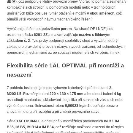
dB(A)
, což podporuje klidný provozní projev. V praxi to pomáhá zejména v
kompaktnějších strojích, u pomocných modulů nebo v technologiích
umístěných blíže obsluze. Směr otáčení je možný
v obou směrech
, což
přináší větší volnost při návrhu mechanického řešení.
Vyvážení je řešeno
s polovičním perem
. Na straně DE i NDE jsou
osazena ložiska
6201-2Z
a mazání zajišťuje
mazivo s lithiovým
základem č. 2
. Tyto prvky podporují spolehlivý chod a vytvářejí dobrý
základ pro pravidelný provoz v různých typech zařízení, od jednoduchých
pomocných mechanismů až po součásti modernějších výrobních linek.
Flexibilita série 1AL OPTIMAL při montáži a
nasazení
Z pohledu instalace je motor vybaven kabelovými průchodkami
2-
M20X1.5
. Rozměry balení
220 × 130 × 175 mm
a hmotnost balení
4 kg
usnadňují manipulaci, skladování i logistiku při servisních zásazích nebo
výměně pohonu. Setrvačnost rotoru
0,00023 kg/m2
doplňuje obraz o
chování motoru při rozběhu a při změně provozního stavu.
Série
1AL OPTIMAL
je dostupná v montážních provedeních
IM B3, IM
B35, IM B5, IM B14 a IM B34
, což rozšiřuje možnosti osazení do různých