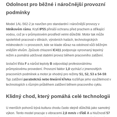
Odolnost pro běžné i náročnější provozní
podmínky
Model 1AL-562-2 je navržen pro standardní i náročnější provozy v
hliníkovém rámu
. Krytí
IP55
přináší ochranu před prachem a stříkající
vodou, což je v průmyslovém prostředí velmi důležité. Motor tak může
spolehlivě pracovat v dílnách, výrobních halách, technologických
místnostech i v provozech, kde se klade důraz na odolnost vůči běžným
vnějším vlivům. Způsob chlazení
IC411
podporuje vyrovnaný tepelný
režim a pomáhá udržovat stabilní provoz během pracovního zatížení.
Izolační třída
F
a nárůst teploty
B
odpovídají profesionálnímu
průmyslovému provedení. Provozní faktor
1,0
vychází z jmenovitých
pracovních podmínek a motor je vhodný pro režimy
S1, S2, S3 a S4-S9
.
Typ zatížení
parabolická nebo lineární křivka
rozšiřuje jeho využitelnost v
technologiích s různým průběhem zatížení během pracovního cyklu.
Klidný chod, který pomáhá celé technologii
U menších pohonů bývá kultura chodu často stejně důležitá jako samotný
výkon. Tento model pracuje s vibracemi
2,8 mm/s
v
třídě A
a hlučností
57