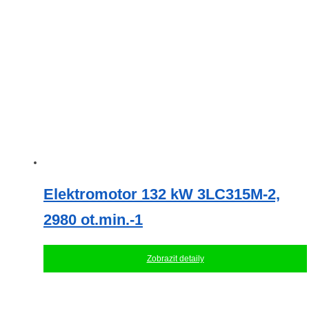
vybrat
na
stránce
produktu
Elektromotor 132 kW 3LC315M-2,
2980 ot.min.-1
Zobrazit detaily