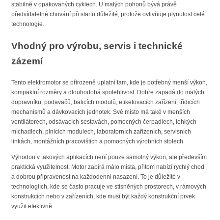
stabilně v opakovaných cyklech. U malých pohonů bývá právě
předvídatelné chování při startu důležité, protože ovlivňuje plynulost celé
technologie.
Vhodný pro výrobu, servis i technické
zázemí
Tento elektromotor se přirozeně uplatní tam, kde je potřebný menší výkon,
kompaktní rozměry a dlouhodobá spolehlivost. Dobře zapadá do malých
dopravníků, podavačů, balicích modulů, etiketovacích zařízení, třídicích
mechanismů a dávkovacích jednotek. Své místo má také v menších
ventilátorech, odsávacích sestavách, pomocných čerpadlech, lehkých
míchadlech, plnicích modulech, laboratorních zařízeních, servisních
linkách, montážních pracovištích a pomocných výrobních stolech.
Výhodou v takových aplikacích není pouze samotný výkon, ale především
praktická využitelnost. Motor zabírá málo místa, přitom nabízí rychlý chod
a dobrou připravenost na každodenní nasazení. To je důležité v
technologiích, kde se často pracuje ve stísněných prostorech, v rámových
konstrukcích nebo v zařízeních, kde musí být každý konstrukční prvek
využit efektivně.