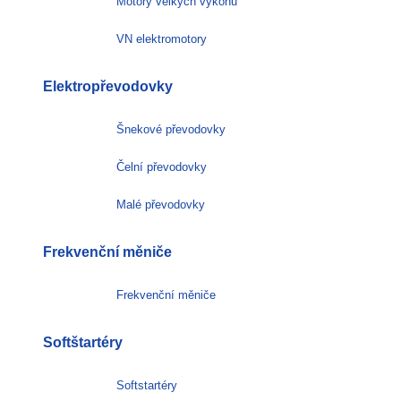
Motory velkých výkonů
VN elektromotory
Elektropřevodovky
Šnekové převodovky
Čelní převodovky
Malé převodovky
Frekvenční měniče
Frekvenční měniče
Softštartéry
Softstartéry