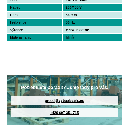
Série
1AL OPTIMAL
Napětí
230/400 V
Rám
56 mm
Frekvence
50 Hz
Výrobce
VYBO Electric
Materiál rámu
hliník
Potřebujete poradit? Jsme tady pro vás.
prodej@vyboelectric.eu
+420 607 351 715