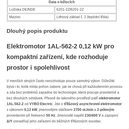
Data o ložiscích
Ložiska DE/NDE
6201-2Z/6201-2Z
Mazivo
Lithiový základ č. 2 (teplotní třída)
Dlouhý popis produktu
Elektromotor 1AL-562-2 0,12 kW pro
kompaktní zařízení, kde rozhoduje
prostor i spolehlivost
V menších strojích často nerozhoduje pouze samotný výkon. Důležité
bývá i to, kolik místa pohon zabere, jak se chová při každodenním provozu
a zda bez problémů zapadne do technologie, která pracuje pravidelně a
bez dlouhých odstávek. Přesně do takového prostředí patří
elektromotor
1AL-562-2
od
VYBO Electric
. Jde o
třífázový asynchronní elektromotor
s výkonem
0,12 kW
, jmenovitými otáčkami
2700 ot./min
a
2-pólovým
provedením při frekvenci
50 Hz
. Jmenovité napětí
230/400 V
a zapojení
Δ/Y
usnadňují jeho zařazení do běžných třífázových soustav.