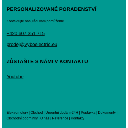
PERSONALIZOVANÉ PORADENSTVÍ
Kontaktujte nás, rádi vám pomůžeme.
+420 607 351 715
prodej@vyboelectric.eu
ZŮSTAŇTE S NÁMI V KONTAKTU
Youtube
Elektromotory
|
Obchod
|
Urgentní dodání-24H
|
Poptávka
|
Dokumenty
|
Obchodní podmínky
|
O nás
|
Reference
|
Kontakty