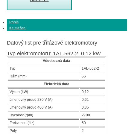
Popis
Ke stažení
Datový list pre třífázové elektromotory
Typ elektromotoru: 1AL-562-2, 0,12 kW
Všeobecná data
Typ
1AL-562-2
Rám (mm)
56
Elektrická data
Výkon (kW)
0,12
Jmenovitý proud 230 V (A)
0,61
Jmenovitý proud 400 V (A)
0,35
Rychlost (rpm)
2700
Frekvence (Hz)
50
Poly
2