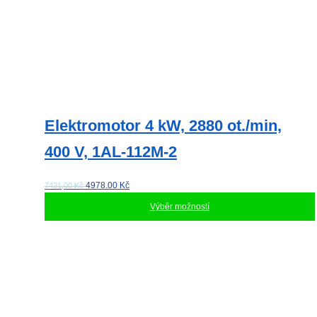
Elektromotor 4 kW, 2880 ot./min,
400 V, 1AL-112M-2
4978.00
Kč
7421,00 Kč
Výběr možností
Tento
produkt
má
více
variant.
Možnosti
lze