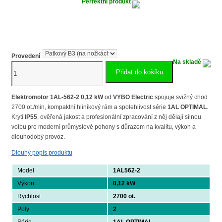
Perfektní produkt
Provedení
Na skladě
Elektromotor
Přidat do košíku
0,12
kW,
2700
Elektromotor 1AL-562-2 0,12 kW
od
VYBO Electric
spojuje svižný chod
ot./min,
2700 ot./min, kompaktní hliníkový rám a spolehlivost série
1AL OPTIMAL
.
400
Krytí
IP55
, ověřená jakost a profesionální zpracování z něj dělají silnou
V,
volbu pro moderní průmyslové pohony s důrazem na kvalitu, výkon a
1AL-
dlouhodobý provoz.
562-
Dlouhý popis produktu
2
množství
Model
1AL562-2
Výkon
0,12 kW
Rychlost
2700 ot.
Poly
2