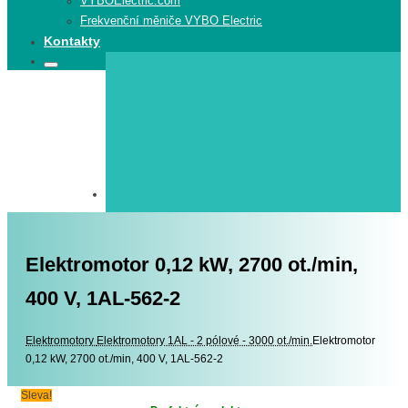
VYBOElectric.com
Frekvenční měniče VYBO Electric
Kontakty
Search
Search
for:
Elektromotor 0,12 kW, 2700 ot./min,
400 V, 1AL-562-2
Elektromotory
Elektromotory
Elektromotory 1AL - 2 pólové - 3000 ot./min.
Elektromotor
0,12 kW, 2700 ot./min, 400 V, 1AL-562-2
Sleva!