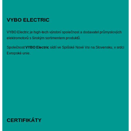
VYBO ELECTRIC
VYBO Electric je high-tech výrobní společnost a dodavatel průmyslových
elektromotorů s širokým sortimentem produktů.
Společnost
VYBO Electric
sídlí ve Spišské Nové Vsi na Slovensku, v srdci
Evropské unie.
CERTIFIKÁTY