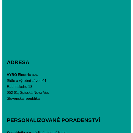
ADRESA
VYBO Electric a.s.
Sídlo a výrobní závod 01
Radlinského 18
052 01, Spišská Nová Ves
Slovenská republika
PERSONALIZOVANÉ PORADENSTVÍ
Kontaktujte nás, rádi vám pomůžeme.