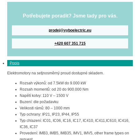
Potřebujete poradit? Jsme tady pro vás.
prodej@vyboelectric.eu
+420 607 351 715
Popis
Elektromotory na setjnosměrný proud dostupné skladem.
Rozsah výkonů: od 7.5kW do 9.000 kW
Rozsah momentů: od 20 do 900.000 Nm
Napětí kotvy: 110 V – 1500 V
Buzení: dle požadavku
Velikosti rámů: 80 – 1000 mm
Typ ochrany: IP21, IP23, IP44, IP55
Typ chlazení: IC01, IC06, IC16, IC17, IC410, IC411,IC610, IC416,
IC36, IC37
Provedení: IMB3, IMB5, IMB35, IMV1, IMV5, other frame types on
request