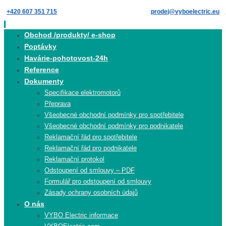
Skip
+420 607 351 715
prodej@vyboelectric.eu
to
content
Skip
Obchod /produkty/ e-shop
to
Poptávky
content
Havárie-pohotovost-24h
Reference
Dokumenty
Specifikace elektromotorů
Přeprava
Všeobecné obchodní podmínky pro spotřebitele
Všeobecné obchodní podmínky pro podnikatele
Reklamační řád pro spotřebitele
Reklamační řád pro podnikatele
Reklamační protokol
Odstoupení od smlouvy – PDF
Formulář pro odstoupení od smlouvy
Zásady ochrany osobních údajů
O nás
VYBO Electric informace