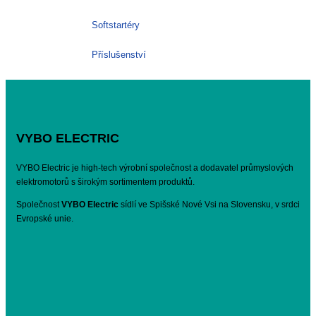
Softstartéry
Příslušenství
VYBO ELECTRIC
VYBO Electric je high-tech výrobní společnost a dodavatel průmyslových
elektromotorů s širokým sortimentem produktů.
Společnost
VYBO Electric
sídlí ve Spišské Nové Vsi na Slovensku, v srdci
Evropské unie.