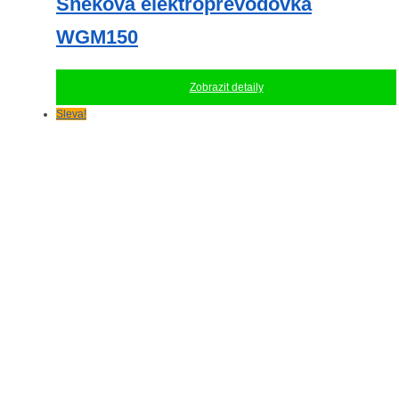
Šneková elektropřevodovka
WGM150
Zobrazit detaily
Sleva!