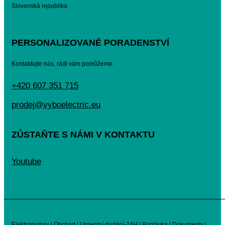
Slovenská republika
PERSONALIZOVANÉ PORADENSTVÍ
Kontaktujte nás, rádi vám pomůžeme.
+420 607 351 715
prodej@vyboelectric.eu
ZŮSTAŇTE S NÁMI V KONTAKTU
Youtube
Elektromotory
|
Obchod
|
Urgentní dodání-24H
|
Poptávka
|
Dokumenty
|