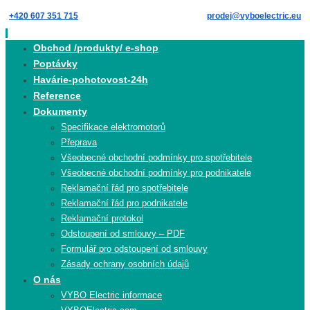
Skip
+420 607 351 715
prodej@vyboelectric.eu
to
content
Skip
Obchod /produkty/ e-shop
to
Poptávky
content
Havárie-pohotovost-24h
Reference
Dokumenty
Specifikace elektromotorů
Přeprava
Všeobecné obchodní podmínky pro spotřebitele
Všeobecné obchodní podmínky pro podnikatele
Reklamační řád pro spotřebitele
Reklamační řád pro podnikatele
Reklamační protokol
Odstoupení od smlouvy – PDF
Formulář pro odstoupení od smlouvy
Zásady ochrany osobních údajů
O nás
VYBO Electric informace