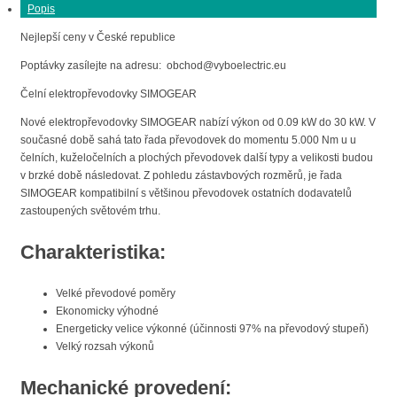
Popis
Nejlepší ceny v České republice
Poptávky zasílejte na adresu: obchod@vyboelectric.eu
Čelní elektropřevodovky SIMOGEAR
Nové elektropřevodovky SIMOGEAR nabízí výkon od 0.09 kW do 30 kW. V
současné době sahá tato řada převodovek do momentu 5.000 Nm u u
čelních, kuželočelních a plochých převodovek další typy a velikosti budou
v brzké době následovat. Z pohledu zástavbových rozměrů, je řada
SIMOGEAR kompatibilní s většinou převodovek ostatních dodavatelů
zastoupených světovém trhu.
Charakteristika:
Velké převodové poměry
Ekonomicky výhodné
Energeticky velice výkonné (účinnosti 97% na převodový stupeň)
Velký rozsah výkonů
Mechanické provedení: