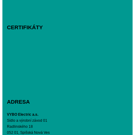
CERTIFIKÁTY
ADRESA
VYBO Electric a.s.
Sídlo a výrobní závod 01
Radlinského 18
052 01, Spišská Nová Ves