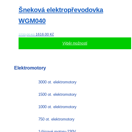
Šneková elektropřevodovka
WGM040
1616.00
Kč
2733,00 Kč
Výběr možností
Tento
produkt
má
Elektromotory
více
variant.
Možnosti
3000 ot. elektromotory
lze
vybrat
1500 ot. elektromotory
na
stránce
1000 ot. elektromotory
produktu
750 ot. elektromotory
1-fázové motory-230V