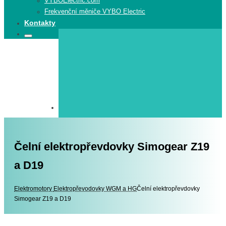
VYBOElectric.com
Frekvenční měniče VYBO Electric
Kontakty
Search
Search
for:
Čelní elektropřevdovky Simogear Z19
a D19
Elektromotory
Elektromotory
Elektropřevodovky WGM a HG
Čelní elektropřevdovky
Simogear Z19 a D19