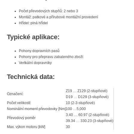
Počet převodových stupňů: 2 nebo 3
Montáž: patkové a přírubové montážní provedení
Hřídel: plná hřídel
Typické aplikace:
Pohony dopravních pasů
Pohony pro přepravu zabaleného zboží
Vertkální dopravníky
Technická data:
Z19 … Z129 (2-stupňové)
Označení:
D19 … D129 (3-stupňové)
Počet velikostí:
10 (2-3-stupňové)
Nominální moment převodovky [Nm]
100 …5,000
3.40 … 60.97 (2-stupňové)
Převodový poměr
39.34 … 330.23 (3-stupňové)
Max. výkon motoru [kW]
30