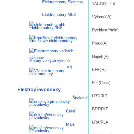
Elektromotory Siemens
1ALJ100L2-4
množství
Elektromotory MEZ
Výkon(kW)
Elektromotory ABB
Rychlost(r/min)
Kroužkové elektromotory
Proud(A)
Napětí(V)
Motory velkých výkonů
VN
EFF(%)
elektromotory
P.F.(Cosφ)
Elektropřevodovky
LRT/RLT
Šnekové
převodovky
BDT/RLT
Čelní
převodovky
LRA/RLA
Malé
převodovky