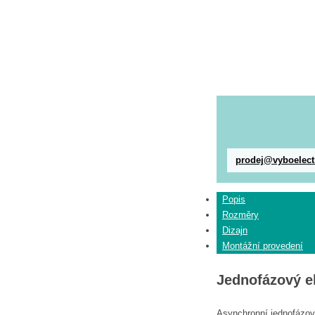
prodej@vyboelect
Popis
Rozměry
Dizajn
Montážní provedení
Jednofázový e
Asynchronní jednofázové