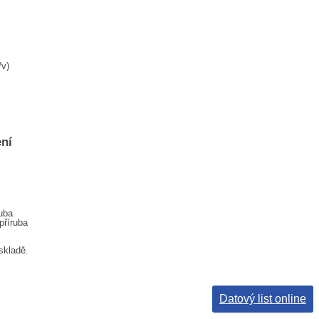
/v)
ní
uba
příruba
skladě.
Datový list online