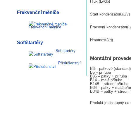
Hluk (Lwdb)
Frekvenční měniče
Start kondenzátoru(μ/v)
Pracovní kondenzátor(μ
Frekvenční měniče
Hmotnost(kg)
Softštartéry
Softstartéry
Montážní provede
Příslušenství
B3 – patkové (standard)
B5 – příruba
B35 – patky + príruba
B14 – malá příruba
B14B – střední příruba
B34 – patky + malá přír
B34B – patky + střední 
Produkt je dostupný na 