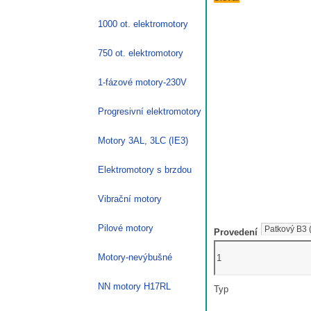
1000 ot. elektromotory
750 ot. elektromotory
1-fázové motory-230V
Progresivní elektromotory
Motory 3AL, 3LC (IE3)
Elektromotory s brzdou
Vibrační motory
Pilové motory
Provedení
3kW
Motory-nevýbušné
jednofázový
elektromotor
NN motory H17RL
Typ
1ALJ100L2-
4