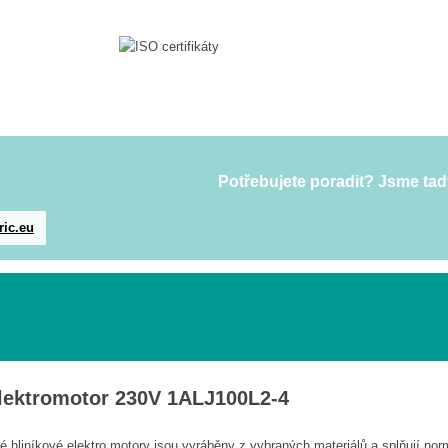
Potřebujete poradit? Jsme tad
ric.eu
lektromotor 230V 1ALJ100L2-4
 hliníkové elektro motory jsou vyráběny z vybraných materiálů a splňují no