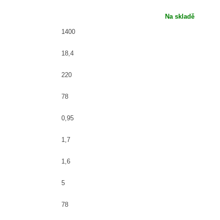
Na skladě
1400
18,4
220
78
0,95
1,7
1,6
5
78