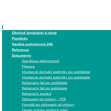
Skip
to
content
Skip
Obchod /produkty/ e-shop
to
Poptávky
content
Havárie-pohotovost-24h
Reference
Dokumenty
Specifikace elektromotorů
Přeprava
Všeobecné obchodní podmínky pro spotřebitele
Všeobecné obchodní podmínky pro podnikatele
Reklamační řád pro spotřebitele
Reklamační řád pro podnikatele
Reklamační protokol
Odstoupení od smlouvy – PDF
Formulář pro odstoupení od smlouvy
Zásady ochrany osobních údajů