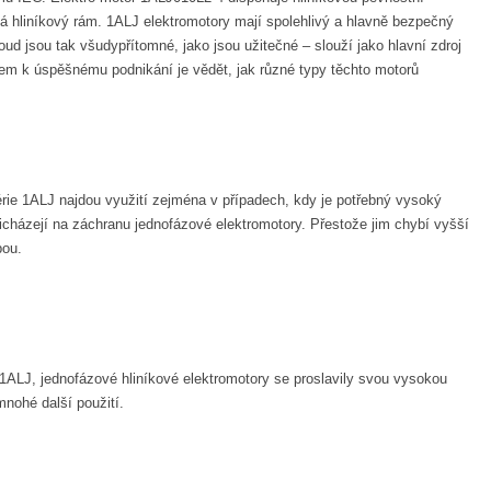
má hliníkový rám. 1ALJ elektromotory mají spolehlivý a hlavně bezpečný
d jsou tak všudypřítomné, jako jsou užitečné – slouží jako hlavní zdroj
m k úspěšnému podnikání je vědět, jak různé typy těchto motorů
rie 1ALJ najdou využití zejména v případech, kdy je potřebný vysoký
řicházejí na záchranu jednofázové elektromotory. Přestože jim chybí vyšší
bou.
 1ALJ, jednofázové hliníkové elektromotory se proslavily svou vysokou
mnohé další použití.