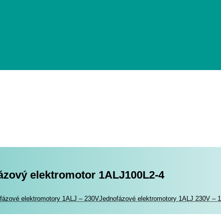
ázový elektromotor 1ALJ100L2-4
romotory
fázové elektromotory 1ALJ – 230V
Jednofázové elektromotory 1ALJ 230V – 1