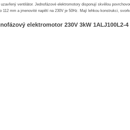
a uzavřený ventilátor. Jednofázové elektromotory disponují skvělou povrchov
do 112 mm a jmenovité napětí na 230V je 50Hz. Mají lehkou konstrukci, svork
nofázový elektromotor 230V 3kW 1ALJ100L2-4