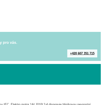
y pro vás.
+420 607 351 715
rmu IEC. Elektro motor 1ALJ010L2-4 disponuje hliníkovou pevnostní