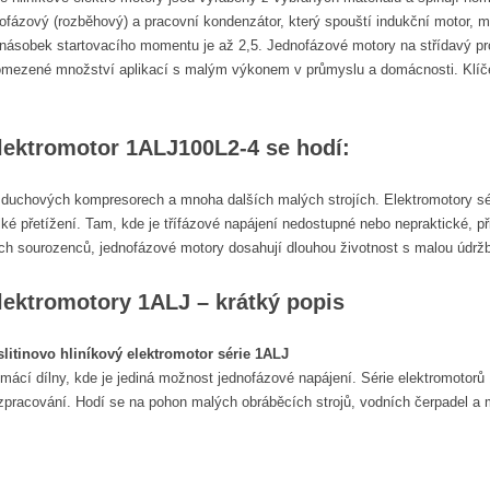
nofázový (rozběhový) a pracovní kondenzátor, který spouští indukční motor, 
násobek startovacího momentu je až 2,5. Jednofázové motory na střídavý prou
eomezené množství aplikací s malým výkonem v průmyslu a domácnosti. Klíče
lektromotor 1ALJ100L2-4 se hodí:
zduchových kompresorech a mnoha dalších malých strojích. Elektromotory sé
ké přetížení. Tam, kde je třífázové napájení nedostupné nebo nepraktické, p
vých sourozenců, jednofázové motory dosahují dlouhou životnost s malou údrž
lektromotory 1ALJ – krátký popis
litinovo hliníkový elektromotor série 1ALJ
mácí dílny, kde je jediná možnost jednofázové napájení. Série elektromotorů
u zpracování. Hodí se na pohon malých obráběcích strojů, vodních čerpadel a 