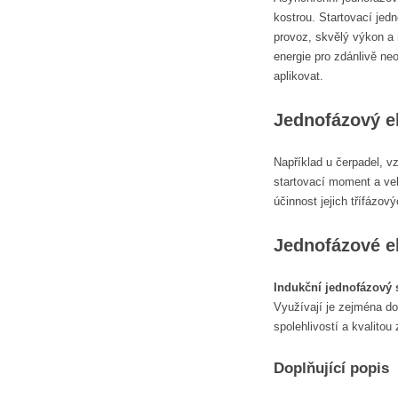
kostrou. Startovací jed
provoz, skvělý výkon a 
energie pro zdánlivě n
aplikovat.
Jednofázový e
Například u čerpadel, v
startovací moment a vel
účinnost jejich třífázo
Jednofázové e
Indukční jednofázový s
Využívají je zejména do
spolehlivostí a kvalito
Doplňující popis