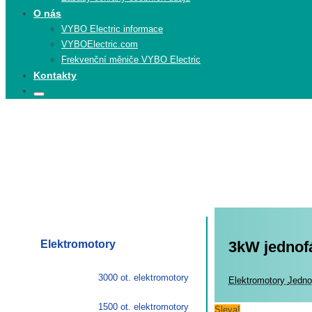
O nás
VYBO Electric informace
VYBOElectric.com
Frekvenční měniče VYBO Electric
Kontakty
Search
Search
for:
Elektromotory
3kW jednof
3000 ot. elektromotory
Elekt
Elektromotory
Jedno
1500 ot. elektromotory
Sleva!