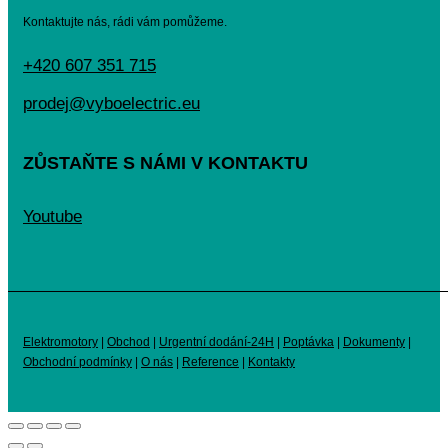
Kontaktujte nás, rádi vám pomůžeme.
+420 607 351 715
prodej@vyboelectric.eu
ZŮSTAŇTE S NÁMI V KONTAKTU
Youtube
Elektromotory
|
Obchod
|
Urgentní dodání-24H
|
Poptávka
|
Dokumenty
|
Obchodní podmínky
|
O nás
|
Reference
|
Kontakty