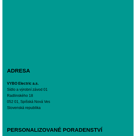
ADRESA
VYBO Electric a.s.
Sídlo a výrobní závod 01
Radlinského 18
052 01, Spišská Nová Ves
Slovenská republika
PERSONALIZOVANÉ PORADENSTVÍ