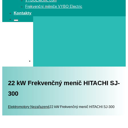
VYBOElectric.com
Frekvenční měniče VYBO Electric
Kontakty
Search
Search
for:
22 kW Frekvenčný menič HITACHI SJ-
300
Elektromotory
Elektromotory
Nezařazené
22 kW Frekvenčný menič HITACHI SJ-300