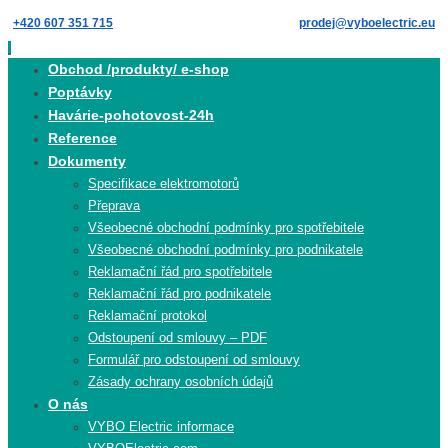
Skip
+420 607 351 715
prodej@vyboelectric.eu
to
content
Skip
Obchod /produkty/ e-shop
to
Poptávky
content
Havárie-pohotovost-24h
Reference
Dokumenty
Specifikace elektromotorů
Přeprava
Všeobecné obchodní podmínky pro spotřebitele
Všeobecné obchodní podmínky pro podnikatele
Reklamační řád pro spotřebitele
Reklamační řád pro podnikatele
Reklamační protokol
Odstoupení od smlouvy – PDF
Formulář pro odstoupení od smlouvy
Zásady ochrany osobních údajů
O nás
VYBO Electric informace