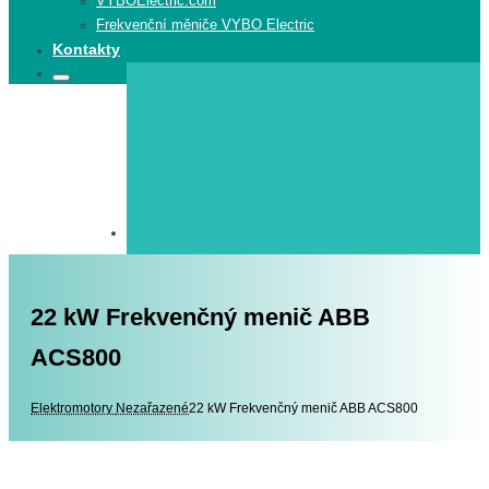
VYBOElectric.com
Frekvenční měniče VYBO Electric
Kontakty
Search
Search
for:
22 kW Frekvenčný menič ABB
ACS800
Elektromotory
Elektromotory
Nezařazené
22 kW Frekvenčný menič ABB ACS800