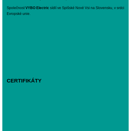
Společnost
VYBO Electric
sídlí ve Spišské Nové Vsi na Slovensku, v srdci
Evropské unie.
CERTIFIKÁTY