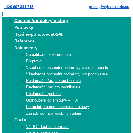
Skip
+420 607 351 715
prodej@vyboelectric.eu
to
content
Skip
Obchod /produkty/ e-shop
to
Poptávky
content
Havárie-pohotovost-24h
Reference
Dokumenty
Specifikace elektromotorů
Přeprava
Všeobecné obchodní podmínky pro spotřebitele
Všeobecné obchodní podmínky pro podnikatele
Reklamační řád pro spotřebitele
Reklamační řád pro podnikatele
Reklamační protokol
Odstoupení od smlouvy – PDF
Formulář pro odstoupení od smlouvy
Zásady ochrany osobních údajů
O nás
VYBO Electric informace