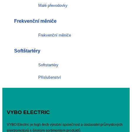
Malé převodovky
Frekvenční měniče
Frekvenční měniče
Softštartéry
Softstartéry
Příslušenství
VYBO ELECTRIC
VYBO Electric je high-tech výrobní společnost a dodavatel průmyslových
elektromotorů s širokým sortimentem produktů.