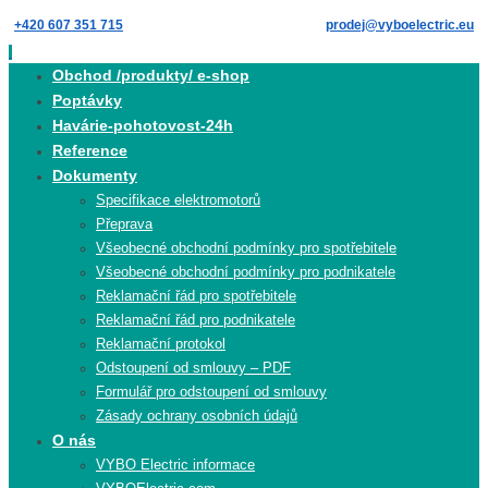
Skip
+420 607 351 715
prodej@vyboelectric.eu
to
content
Skip
Obchod /produkty/ e-shop
to
Poptávky
content
Havárie-pohotovost-24h
Reference
Dokumenty
Specifikace elektromotorů
Přeprava
Všeobecné obchodní podmínky pro spotřebitele
Všeobecné obchodní podmínky pro podnikatele
Reklamační řád pro spotřebitele
Reklamační řád pro podnikatele
Reklamační protokol
Odstoupení od smlouvy – PDF
Formulář pro odstoupení od smlouvy
Zásady ochrany osobních údajů
O nás
VYBO Electric informace