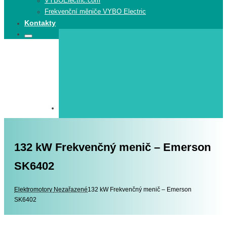
VYBOElectric.com
Frekvenční měniče VYBO Electric
Kontakty
Search
Search
for:
132 kW Frekvenčný menič – Emerson
SK6402
Elektromotory
Elektromotory
Nezařazené
132 kW Frekvenčný menič – Emerson
SK6402