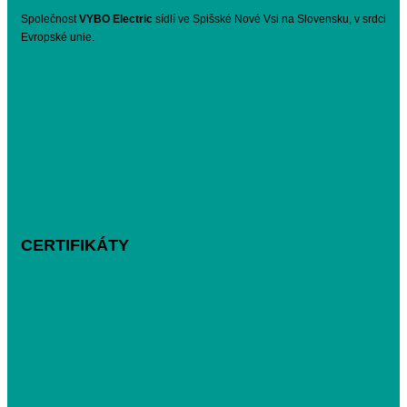
Společnost
VYBO Electric
sídlí ve Spišské Nové Vsi na Slovensku, v srdci
Evropské unie.
CERTIFIKÁTY