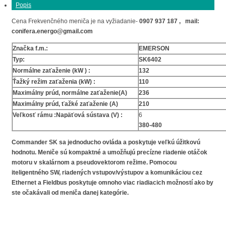
Popis
Cena Frekvenčného meniča je na vyžiadanie-
0907 937 187 , mail:
conifera.energo@gmail.com
Značka f.m.:
EMERSON
Typ:
SK6402
Normálne zaťaženie (kW ) :
132
Ťažký režim zaťaženia (kW) :
110
Maximálny prúd, normálne zaťaženie(A)
236
Maximálny prúd, ťažké zaťaženie (A)
210
Veľkosť rámu :
Napäťová sústava (V) :
6
380-480
Commander SK sa jednoducho ovláda a poskytuje veľkú úžitkovú
hodnotu. Meniče sú kompaktné a umožňujú precízne riadenie otáčok
motoru v skalárnom a pseudovektorom režime. Pomocou
iteligentného SW, riadených vstupov/výstupov a komunikáciou cez
Ethernet a Fieldbus poskytuje omnoho viac riadiacich možností ako by
ste očakávali od meniča danej kategórie.