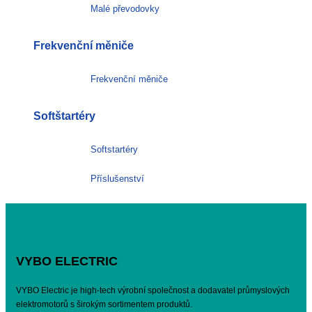
Malé převodovky
Frekvenční měniče
Frekvenční měniče
Softštartéry
Softstartéry
Příslušenství
VYBO ELECTRIC
VYBO Electric je high-tech výrobní společnost a dodavatel průmyslových
elektromotorů s širokým sortimentem produktů.