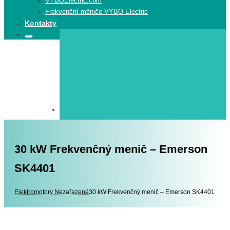
VYBOElectric.com
Frekvenční měniče VYBO Electric
Kontakty
Search
Search
for:
30 kW Frekvenčný menič – Emerson
SK4401
Elektromotory
Elektromotory
Nezařazené
30 kW Frekvenčný menič – Emerson SK4401