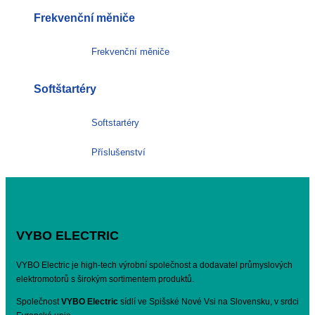
Frekvenční měniče
Frekvenční měniče
Softštartéry
Softstartéry
Příslušenství
VYBO ELECTRIC
VYBO Electric je high-tech výrobní společnost a dodavatel průmyslových
elektromotorů s širokým sortimentem produktů.
Společnost
VYBO Electric
sídlí ve Spišské Nové Vsi na Slovensku, v srdci