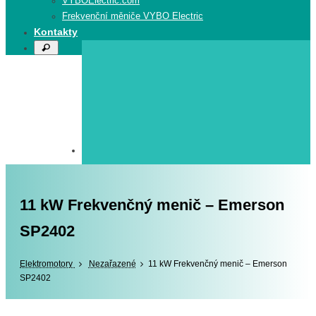
VYBOElectric.com
Frekvenční měniče VYBO Electric
Kontakty
Search
Search
for:
11 kW Frekvenčný menič – Emerson
SP2402
Elektromotory
Elektromotory
Nezařazené
11 kW Frekvenčný menič – Emerson
SP2402