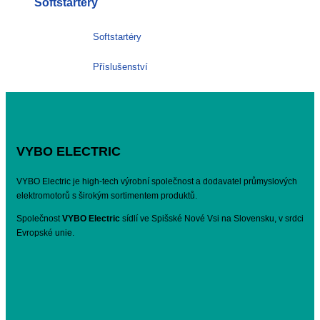
Softštartéry
Softstartéry
Příslušenství
VYBO ELECTRIC
VYBO Electric je high-tech výrobní společnost a dodavatel průmyslových
elektromotorů s širokým sortimentem produktů.
Společnost
VYBO Electric
sídlí ve Spišské Nové Vsi na Slovensku, v srdci
Evropské unie.