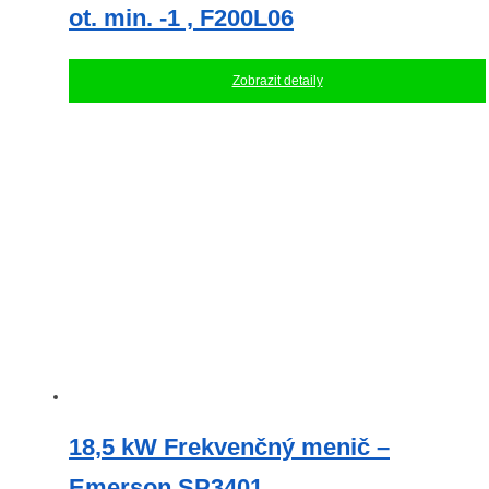
ot. min. -1 , F200L06
Zobrazit detaily
18,5 kW Frekvenčný menič –
Emerson SP3401