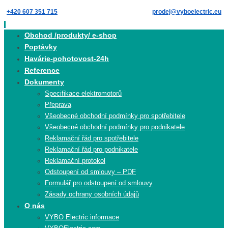
Skip
+420 607 351 715
prodej@vyboelectric.eu
to
content
Skip
Obchod /produkty/ e-shop
to
Poptávky
content
Havárie-pohotovost-24h
Reference
Dokumenty
Specifikace elektromotorů
Přeprava
Všeobecné obchodní podmínky pro spotřebitele
Všeobecné obchodní podmínky pro podnikatele
Reklamační řád pro spotřebitele
Reklamační řád pro podnikatele
Reklamační protokol
Odstoupení od smlouvy – PDF
Formulář pro odstoupení od smlouvy
Zásady ochrany osobních údajů
O nás
VYBO Electric informace