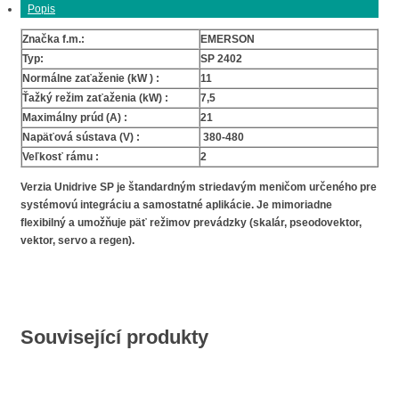
Popis
Značka f.m.:
EMERSON
Typ:
SP 2402
Normálne zaťaženie (kW ) :
11
Ťažký režim zaťaženia (kW) :
7,5
Maximálny prúd (A) :
21
Napäťová sústava (V) :
380-480
Veľkosť rámu :
2
Verzia Unidrive SP je štandardným striedavým meničom určeného pre
systémovú integráciu a samostatné aplikácie. Je mimoriadne
flexibilný a umožňuje päť režimov prevádzky (skalár, pseodovektor,
vektor, servo a regen).
Související produkty