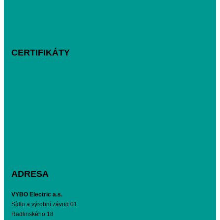
CERTIFIKÁTY
ADRESA
VYBO Electric a.s.
Sídlo a výrobní závod 01
Radlinského 18