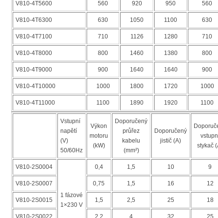
V810-4T5600
560
920
950
560
V810-4T6300
630
1050
1100
630
V810-4T7100
710
1126
1280
710
V810-4T8000
800
1460
1380
800
V810-4T9000
900
1640
1640
900
V810-4T10000
1000
1800
1720
1000
V810-4T11000
1100
1890
1920
1100
Vstupní
Doporučený
Výkon
Doporuč
napětí
průřez
Doporučený
motoru
vstupn
(V)
kabelu
jistič (A)
(kW)
stykač (
50/60Hz
(mm²)
V810-2S0004
0,4
1,5
10
9
V810-2S0007
0,75
1,5
16
12
1 fázové
V810-2S0015
1,5
2,5
25
18
1×230 V
V810-2S0022
2,2
4
32
25