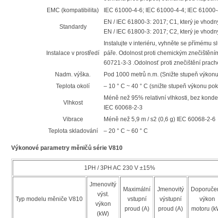
EMC (kompatibilita)
IEC 61000-4-6; IEC 61000-4-4; IEC 61000-
EN / IEC 61800-3: 2017; C1, který je vhodný
Standardy
EN / IEC 61800-3: 2017; C2, který je vhodný
Instalujte v interiéru, vyhněte se přímému 
Instalace v prostředí
páře. Odolnost proti chemickým znečištěním
60721-3-3 .Odolnosť proti znečištění prac
Nadm. výška.
Pod 1000 metrů n.m. (Snižte stupeň výkonu 
Teplota okolí
– 10 ° C ~ 40 ° C (snižte stupeň výkonu pok
Méně než 95% relativní vlhkosti, bez kond
Vlhkost
IEC 60068-2-3
Vibrace
Méně než 5,9 m / s2 (0,6 g) IEC 60068-2-6
Teplota skladování
– 20 ° C ~ 60 ° C
Výkonové parametry měničů série V810
1PH / 3PH AC 230 V ±15%
Jmenovitý
Maximální
Jmenovitý
Doporuče
výst.
Typ modelu měniče V810
vstupní
výstupní
výkon
výkon
proud (A)
proud (A)
motoru (k
(kW)