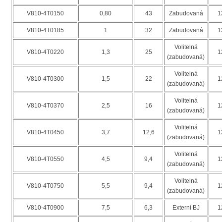
V810-4T0150
0,80
43
Zabudovaná
1
V810-4T0185
1
32
Zabudovaná
1
Volitelná
V810-4T0220
1,3
25
1
(zabudovaná)
Volitelná
V810-4T0300
1,5
22
1
(zabudovaná)
Volitelná
V810-4T0370
2,5
16
1
(zabudovaná)
Volitelná
V810-4T0450
3,7
12,6
1
(zabudovaná)
Volitelná
V810-4T0550
4,5
9,4
1
(zabudovaná)
Volitelná
V810-4T0750
5,5
9,4
1
(zabudovaná)
V810-4T0900
7,5
6,3
Externí BJ
1