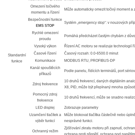
Omezení točivého
Může automaticky omezit točivý moment a
momentu a řízení
Bezpečnostní funkce
Systém „emergency stop“: v nouzových pří
EMS STOP
Rychlé omezení
Pomáhá předcházet častým chybám z dův
proudu
Vysoký výkon
Řízení AC motoru se realizuje technologií 
Časové řízení
Časový rozsah: 0.0-6500.0 minut
Standardní
Komunikace
MODBUS RTU, PROFIBUS-DP
funkce
Kanál spouštěcích
Podle panelu, řídících terminálů, port sér
příkazů
10 druhů frekvencí, daných digitálním an
Zdroj frekvence
X8, PID, může být přepínaný mnoha způso
Pomocný zdroj
10 druhů frekvencí, může se snadno realizov
frekvence
LED displej
Zobrazuje parametry
Uzamčení tlačítek a
Může blokovat tlačítka částečně nebo úplně 
výběr funkcí
nesprávné funkci.
Zjišťování zkratu motoru při zapnutí, ochr
Ochranný režim
ochrana proti přepětí, ochrana pod napětím, 