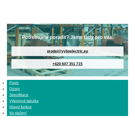
Potřebujete poradit? Jsme tady pro vás.
prodej@vyboelectric.eu
+420 607 351 715
Popis
Dizajn
Specifikace
Výkonová tabulka
Hlavní funkce
Ke stažení