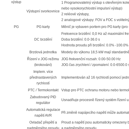
výstup
1 Programovatelný výstup s otevřeným kole
nebo vysokorychlostní impulsní výstup)
Výstupní svorkovnice
2 reléové výstupy,
2 analogové výstupy: FOV a FOC s voliteln
PG
PG karty
Měnič je vybaven portem pro PG karty (pro en
Frekvence brzdění: 0,0 Hz až maximální fr
DC brzdění
Doba brzdění: 0.0-36.0 s
Hodnota proudu při brzdění: 0.0% -100.0%
Brzdová jednotka
Modely do výkonu 18,5 kW mají standardn
Řízení v JOG režimu
JOG frekvenční rozsah: 0.00-50.00 Hz
(krokování)
JOG čas zrychlení / zpomalení: 0.0-6500.0 
Implem. více
přednastavených
Implementován až 16 rychlostí pomocí je
rychlostí
PTC / Termokontakt
Vstup pro PTC ochranu motoru nebo termok
Zabudovaný PID
Usnadňuje procesně řízený systém řízení 
regulátor
Automatická regulace
Při změně napájecího napětí může automati
napětí AVR
Ovladač přepětí a
Proud a napětí jsou automaticky omezeny 
nadměrného proudu
a nadměrného proudu.