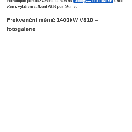
Potřebujete poradit? Ozvěte se nám na
prodej@vyboelectric.eu
a rádi
vám s výběrem zařízení V810 pomůžeme.
Frekvenční měnič 1400kW V810 –
fotogalerie