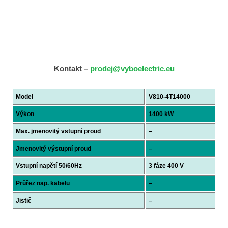
Kontakt –
prodej@vyboelectric.eu
Model
V810-4T14000
Výkon
1400 kW
Max. jmenovitý vstupní proud
–
Jmenovitý výstupní proud
–
Vstupní napětí 50/60Hz
3 fáze 400 V
Průřez nap. kabelu
–
Jistič
–