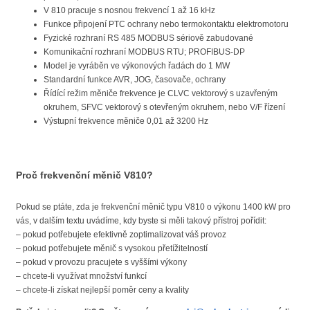
V 810 pracuje s nosnou frekvencí 1 až 16 kHz
Funkce připojení PTC ochrany nebo termokontaktu elektromotoru
Fyzické rozhraní RS 485 MODBUS sériově zabudované
Komunikační rozhraní MODBUS RTU; PROFIBUS-DP
Model je vyráběn ve výkonových řadách do 1 MW
Standardní funkce AVR, JOG, časovače, ochrany
Řídící režim měniče frekvence je CLVC vektorový s uzavřeným
okruhem, SFVC vektorový s otevřeným okruhem, nebo V/F řízení
Výstupní frekvence měniče 0,01 až 3200 Hz
Proč frekvenční měnič V810?
Pokud se ptáte, zda je frekvenční měnič typu V810 o výkonu 1400 kW pro
vás, v dalším textu uvádíme, kdy byste si měli takový přístroj pořídit:
– pokud potřebujete efektivně zoptimalizovat váš provoz
– pokud potřebujete měnič s vysokou přetížitelností
– pokud v provozu pracujete s vyššími výkony
– chcete-li využívat množství funkcí
– chcete-li získat nejlepší poměr ceny a kvality