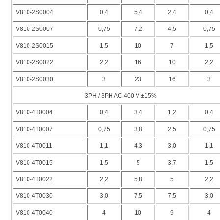
V810-2S0004
0,4
5,4
2,4
0,4
V810-2S0007
0,75
7,2
4,5
0,75
V810-2S0015
1,5
10
7
1,5
V810-2S0022
2,2
16
10
2,2
V810-2S0030
3
23
16
3
3PH / 3PH AC 400 V ±15%
V810-4T0004
0,4
3,4
1,2
0,4
V810-4T0007
0,75
3,8
2,5
0,75
V810-4T0011
1,1
4,3
3,0
1,1
V810-4T0015
1,5
5
3,7
1,5
V810-4T0022
2,2
5,8
5
2,2
V810-4T0030
3,0
7,5
7,5
3,0
V810-4T0040
4
10
9
4