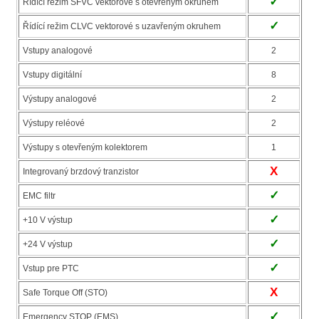
✓
Řídící režim SFVC vektorové s otevřeným okruhem
✓
Řídící režim CLVC vektorové s uzavřeným okruhem
Vstupy analogové
2
Vstupy digitální
8
Výstupy analogové
2
Výstupy reléové
2
Výstupy s otevřeným kolektorem
1
X
Integrovaný brzdový tranzistor
✓
EMC filtr
✓
+10 V výstup
✓
+24 V výstup
✓
Vstup pre PTC
X
Safe Torque Off (STO)
✓
Emergency STOP (EMS)