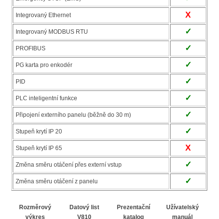
X
Integrovaný Ethernet
✓
Integrovaný MODBUS RTU
✓
PROFIBUS
✓
PG karta pro enkodér
✓
PID
✓
PLC inteligentní funkce
✓
Připojení externího panelu (běžně do 30 m)
✓
Stupeň krytí IP 20
X
Stupeň krytí IP 65
✓
Změna směru otáčení přes externí vstup
✓
Změna směru otáčení z panelu
Rozměrový
Datový list
Prezentační
Užívatelský
výkres
V810
katalog
manuál