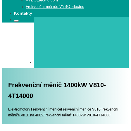
VYBOElectric.com
Frekvenční měniče VYBO Electric
Kontakty
Search
Search
for:
Frekvenční měnič 1400kW V810-
4T14000
Elektromotory
Elektromotory
Frekvenční měniče
Frekvenční měniče V810
Frekvenční
měniče V810 na 400V
Frekvenční měnič 1400kW V810-4T14000