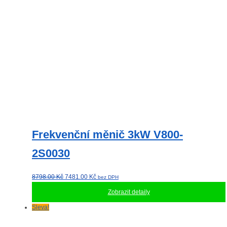
Frekvenční měnič 3kW V800-
2S0030
Původní
Aktuální
8798.00
Kč
7481.00
Kč
bez DPH
cena
cena
Zobrazit detaily
byla:
je:
8798.00 Kč.
7481.00 Kč.
Sleva!