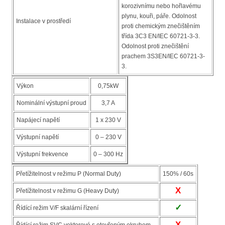
korozivnímu nebo hořlavému
plynu, kouři, páře. Odolnost
Instalace v prostředí
proti chemickým znečištěním
třída 3C3 EN/IEC 60721-3-3.
Odolnost proti znečištění
prachem 3S3EN/IEC 60721-3-
3.
Výkon
0,75kW
Nominální výstupní proud
3,7 A
Napájecí napětí
1 x 230 V
Výstupní napětí
0 – 230 V
Výstupní frekvence
0 – 300 Hz
Přetížitelnost v režimu P (Normal Duty)
150% / 60s
X
Přetížitelnost v režimu G (Heavy Duty)
✓
Řídící režim V/F skalární řízení
X