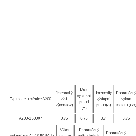
Max.
Jmenovitý
Jmenovitý
Doporučen
výstupní
Typ modelu měniče A200
výst.
výstupní
výkon
proud
výkon(kW)
proud(A)
motoru (kW
(A)
A200-2S0007
0,75
6,75
3,7
0,75
Výkon
Doporučený
Doporučený