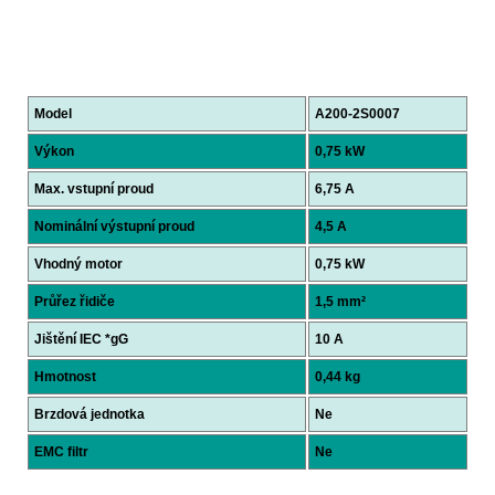
Model
A200-2S0007
Výkon
0,75 kW
Max. vstupní proud
6,75 A
Nominální výstupní proud
4,5 A
Vhodný motor
0,75 kW
Průřez řidiče
1,5 mm²
Jištění IEC *gG
10 A
Hmotnost
0,44 kg
Brzdová jednotka
Ne
EMC filtr
Ne