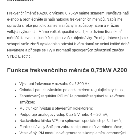
Frekvenční měniče A200 o výkonu 0,75kW máme skladem. Navštivte náš
e-shop a prohlédněte si naši nabídku frekvenčních měničů. Nabízíme
opravdu široké portfolio zařízení s různými způsoby řízení a v různě
velkých výkonech. Máme velkokapacitní sklad, kde držíme tisíce kusů
měničů frekvence, které čekají na vaše objednávky. Po objednávce jsme
schopni vaše zboží vyskladnit a odeslat k vám domů ve velmi krátké době.
Neváhejte a přidejte se i vy k hromadě spokojených zákazníků značky
VYBO Electric.
Funkce frekvenčního měniče 0,75kW A200
Výstupní frekvence v rozsahu 0 až 300 Hz;
Ovládací panel s vlastním potenciometrem regulujícím rychlost;
Zabudovaný regulátor PID může provádět regulaci s uzavřenou
smyčkou;
Multifunkční výstup s otevřeným kolektorem;
Podporuje analogový vstup 0 až 5 V nebo 4 – 20 mA;
Nastavitelná křivka V/F pro splňování speciálních požadavků;
Funkce klávesy Shift pro zobrazení parametrů v reálném čase;
Vestavěný IPM modul nové generace s kompletními ochrannými