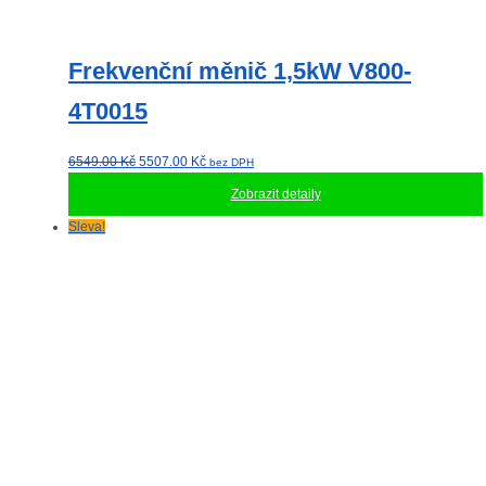
Frekvenční měnič 1,5kW V800-
4T0015
Původní
Aktuální
6549.00
Kč
5507.00
Kč
bez DPH
cena
cena
Zobrazit detaily
byla:
je:
6549.00 Kč.
5507.00 Kč.
Sleva!