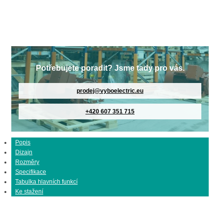
Potřebujete poradit? Jsme tady pro vás.
prodej@vyboelectric.eu
+420 607 351 715
Popis
Dizajn
Rozměry
Specifikace
Tabulka hlavních funkcí
Ke stažení