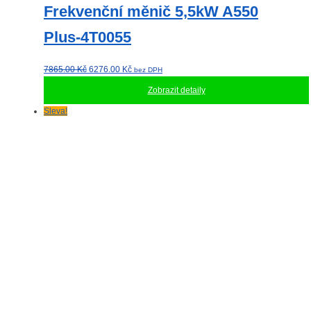
Frekvenční měnič 5,5kW A550
Plus-4T0055
Původní
Aktuální
7865.00
Kč
6276.00
Kč
bez DPH
cena
cena
Zobrazit detaily
byla:
je:
7865.00 Kč.
6276.00 Kč.
Sleva!