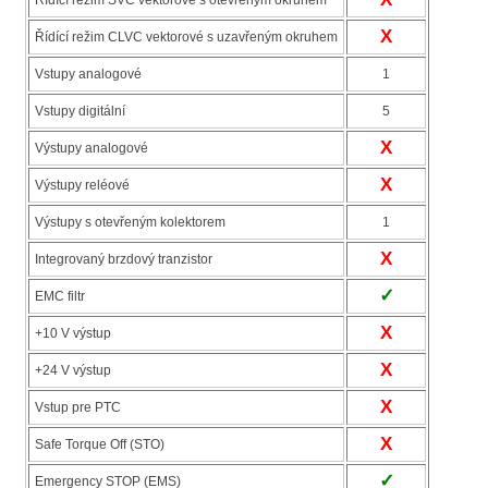
Řídící režim SVC vektorové s otevřeným okruhem
X
Řídící režim CLVC vektorové s uzavřeným okruhem
Vstupy analogové
1
Vstupy digitální
5
X
Výstupy analogové
X
Výstupy reléové
Výstupy s otevřeným kolektorem
1
X
Integrovaný brzdový tranzistor
✓
EMC filtr
X
+10 V výstup
X
+24 V výstup
X
Vstup pre PTC
X
Safe Torque Off (STO)
✓
Emergency STOP (EMS)