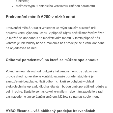
funkcemi;
Možnost vypnutí chladicího ventilátoru změnou parametru.
Frekvenční měnič A200 v nízké ceně
Frekvenční měnič A200 si vzhledem ke svým funkcím a kvalitě drží
opravdu velmi výhodnou cenu. V případě zájmu o větší množství zařízení
je možné se dohodnout na množstevním rabatu. V tomto případě nás
kontaktuje telefonicky nebo e-mailem a náš prodejce se s vámi dohodne
na objednávce na míru.
Odborné poradenství, na které se můžete spolehnout
Pokud se neumíte rozhodnout, jaký frekvenční měnič by byl pro váš
provoz vhodný, neváhejte kontaktovat naše poradenství, které je
samozřejmě bezplatné. Naši odborníci, kteří se pohybují v oblasti
elektrotechniky opravdu dlouhá léta vám budou umět poradit jednoduše a
velmi rychle. Zeptejte se nás cokoli e-mailem nebo nám zavolejte a rádi
vás navedeme tím správným směrem. Můžete se na nás spolehnout.
VYBO Electric – váš oblíbený prodejce frekvenčních