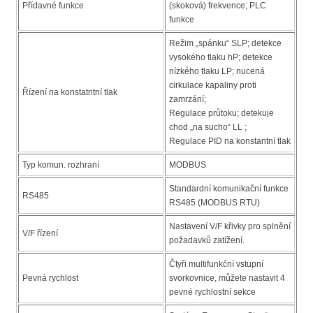
Přídavné funkce
(skoková) frekvence; PLC
funkce
Režim „spánku“ SLP; detekce
vysokého tlaku hP; detekce
nízkého tlaku LP; nucená
cirkulace kapaliny proti
Řízení na konstatntní tlak
zamrzání;
Regulace průtoku; detekuje
chod „na sucho“ LL ;
Regulace PID na konstantní tlak
Typ komun. rozhraní
MODBUS
Standardní komunikační funkce
RS485
RS485 (MODBUS RTU)
Nastavení V/F křivky pro splnění
V/F řízení
požadavků zatížení.
Čtyři multifunkční vstupní
Pevná rychlost
svorkovnice, můžete nastavit 4
pevné rychlostní sekce