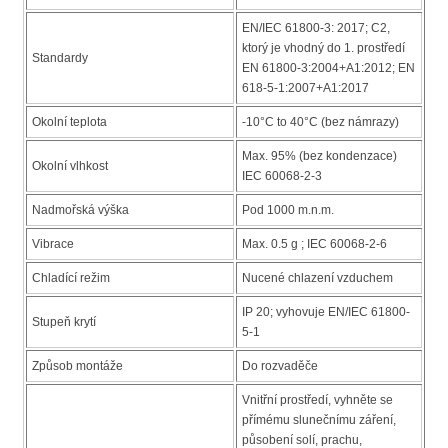
EN/IEC 61800-3: 2017; C2,
ktorý je vhodný do 1. prostředí
Standardy
EN 61800-3:2004+A1:2012; EN
618-5-1:2007+A1:2017
Okolní teplota
-10°C to 40°C (bez námrazy)
Max. 95% (bez kondenzace)
Okolní vlhkost
IEC 60068-2-3
Nadmořská výška
Pod 1000 m.n.m.
Vibrace
Max. 0.5 g ; IEC 60068-2-6
Chladící režim
Nucené chlazení vzduchem
IP 20; vyhovuje EN/IEC 61800-
Stupeň krytí
5-1
Způsob montáže
Do rozvaděče
Vnitřní prostředí, vyhněte se
přímému slunečnímu záření,
působení solí, prachu,