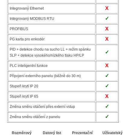
X
Integrovaný Ethernet
✓
Integrovaný MODBUS RTU
X
PROFIBUS
X
PG karta pro enkodér
PID + detekce chodu na sucho LL + režim spánku
✓
SLP + detekce vysokého/nízkého tlaku HP/LP
X
PLC inteligentní funkce
✓
Připojení externího panelu (běžně do 30 m)
✓
Stupeň krytí IP 20
X
Stupeň krytí IP 65
✓
Změna směru otáčení přes externí vstup
✓
Změna směru otáčení z panelu
Rozměrový
Datový list
Prezentační
Užívatelský