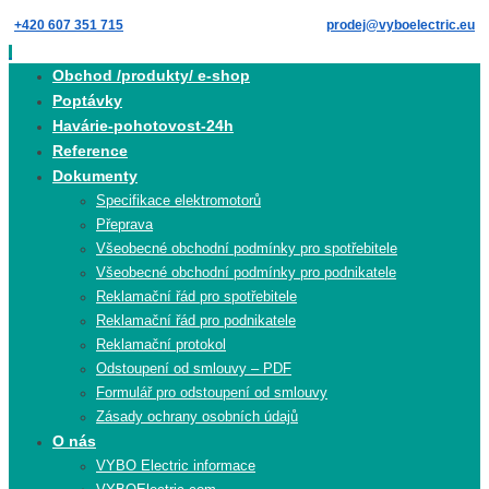
Skip
+420 607 351 715
prodej@vyboelectric.eu
to
content
Skip
Obchod /produkty/ e-shop
to
Poptávky
content
Havárie-pohotovost-24h
Reference
Dokumenty
Specifikace elektromotorů
Přeprava
Všeobecné obchodní podmínky pro spotřebitele
Všeobecné obchodní podmínky pro podnikatele
Reklamační řád pro spotřebitele
Reklamační řád pro podnikatele
Reklamační protokol
Odstoupení od smlouvy – PDF
Formulář pro odstoupení od smlouvy
Zásady ochrany osobních údajů
O nás
VYBO Electric informace