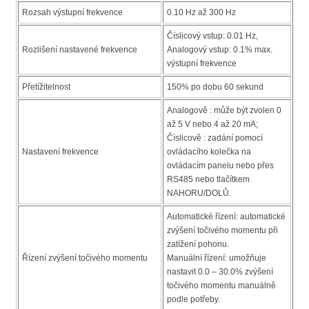
Rozsah výstupní frekvence
0.10 Hz až 300 Hz
Číslicový vstup: 0.01 Hz,
Rozlišení nastavené frekvence
Analogový vstup: 0.1% max.
výstupní frekvence
Přetížitelnost
150% po dobu 60 sekund
Analogově : může být zvolen 0
až 5 V nebo 4 až 20 mA;
Číslicově : zadání pomocí
Nastavení frekvence
ovládacího kolečka na
ovládacím panelu nebo přes
RS485 nebo tlačítkem
NAHORU/DOLŮ.
Automatické řízení: automatické
zvýšení točivého momentu při
zatížení pohonu.
Řízení zvýšení točivého momentu
Manuální řízení: umožňuje
nastavit 0.0 – 30.0% zvýšení
točivého momentu manuálně
podle potřeby.