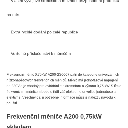
Vlastní vývojové středisko a možnost přizpůsobení produktů
na míru
Extra rychlé dodání po celé republice
Volitelné příslušenství k měničům
Frekvenční měnič 0,75kW, A200-2S0007 patří do kategorie univerzálních
nízkonapěťových frekvenčních měničů. Měnič má jednofázové napájení
na 230V a je vhodný pro ovládání elektromotoru o výkonu 0,75 kW. S tímto
frekvenčním měničem budete řídit váš elektromotor velice jednoduše a
efektivně. Všechny další potřebné informace můžete nalézt v návodu k
použití.
Frekvenční měniče A200 0,75kW
skladem