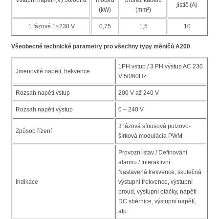
Vstupní napětí (V) 50/60Hz
motoru
průřez kabelu
jistič (A)
(kW)
(mm²)
1 fázové 1×230 V
0,75
1,5
10
Všeobecné technické parametry pro všechny typy měničů A200
1PH vstup / 3 PH výstup AC 230
Jmenovité napětí, frekvence
V 50/60Hz
Rozsah napětí vstup
200 V až 240 V
Rozsah napětí výstup
0 – 240 V
3 fázová sínusová pulzovo-
Způsob řízení
šírková modulácia PWM
Provozní stav / Definování
alarmu / Interaktivní
Nastavená frekvence, skutečná
Indikace
výstupní frekvence, výstupní
proud, výstupní otáčky, napětí
DC sběrnice, výstupní napětí,
atp.