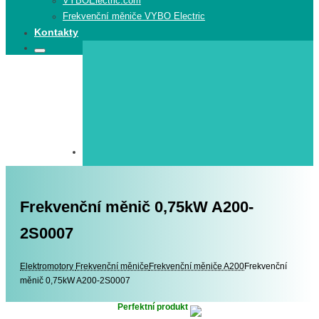
VYBOElectric.com
Frekvenční měniče VYBO Electric
Kontakty
Search
Search
for:
Frekvenční měnič 0,75kW A200-
2S0007
Elektromotory
Elektromotory
Frekvenční měniče
Frekvenční měniče A200
Frekvenční
měnič 0,75kW A200-2S0007
Perfektní produkt