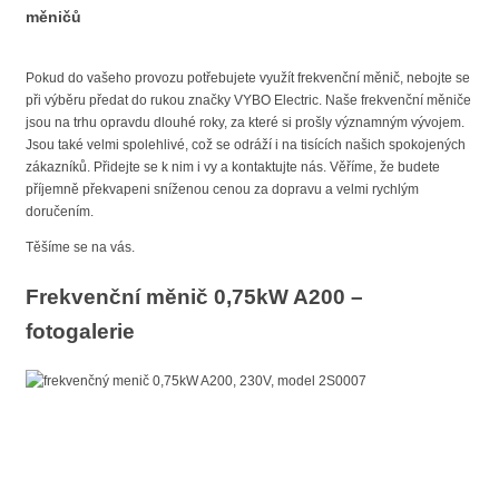
měničů
Pokud do vašeho provozu potřebujete využít frekvenční měnič, nebojte se
při výběru předat do rukou značky VYBO Electric. Naše frekvenční měniče
jsou na trhu opravdu dlouhé roky, za které si prošly významným vývojem.
Jsou také velmi spolehlivé, což se odráží i na tisících našich spokojených
zákazníků. Přidejte se k nim i vy a kontaktujte nás. Věříme, že budete
příjemně překvapeni sníženou cenou za dopravu a velmi rychlým
doručením.
Těšíme se na vás.
Frekvenční měnič 0,75kW A200 –
fotogalerie