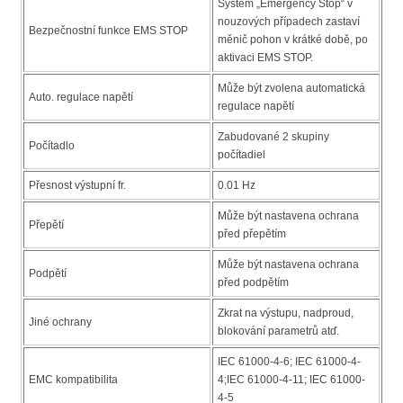
Systém „Emergency Stop“ v
nouzových případech zastaví
Bezpečnostní funkce EMS STOP
měnič pohon v krátké době, po
aktivaci EMS STOP.
Může být zvolena automatická
Auto. regulace napětí
regulace napětí
Zabudované 2 skupiny
Počítadlo
počítadiel
Přesnost výstupní fr.
0.01 Hz
Může být nastavena ochrana
Přepětí
před přepětím
Může být nastavena ochrana
Podpětí
před podpětím
Zkrat na výstupu, nadproud,
Jiné ochrany
blokování parametrů atď.
IEC 61000-4-6; IEC 61000-4-
EMC kompatibilita
4;IEC 61000-4-11; IEC 61000-
4-5