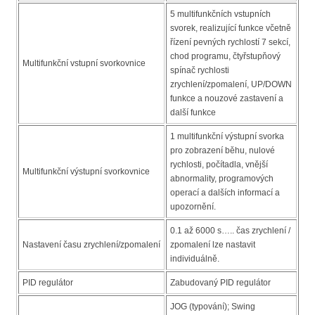
5 multifunkčních vstupních
svorek, realizující funkce včetně
řízení pevných rychlostí 7 sekcí,
chod programu, čtyřstupňový
Multifunkční vstupní svorkovnice
spínač rychlosti
zrychlení/zpomalení, UP/DOWN
funkce a nouzové zastavení a
další funkce
1 multifunkční výstupní svorka
pro zobrazení běhu, nulové
rychlosti, počítadla, vnější
Multifunkční výstupní svorkovnice
abnormality, programových
operací a dalších informací a
upozornění.
0.1 až 6000 s….. čas zrychlení /
Nastavení času zrychlení/zpomalení
zpomalení lze nastavit
individuálně.
PID regulátor
Zabudovaný PID regulátor
JOG (typování); Swing