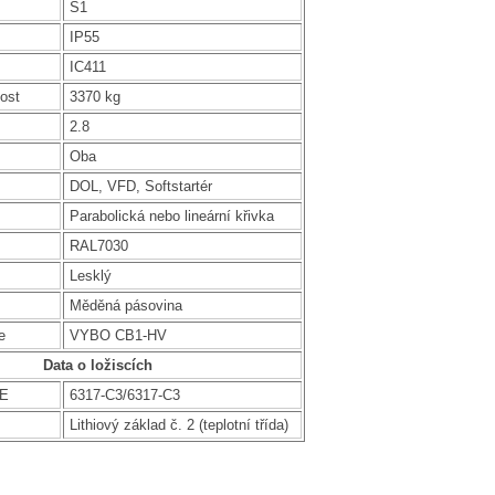
S1
IP55
IC411
ost
3370 kg
2.8
Oba
DOL, VFD, Softstartér
Parabolická nebo lineární křivka
RAL7030
Lesklý
Měděná pásovina
e
VYBO CB1-HV
Data o ložiscích
DE
6317-C3/6317-C3
Lithiový základ č. 2 (teplotní třída)