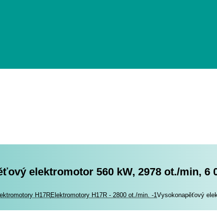
ový elektromotor 560 kW, 2978 ot./min, 6 
romotory
ektromotory H17R
Elektromotory H17R - 2800 ot./min. -1
Vysokonapěťový elek