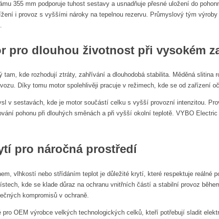
 rámu 355 mm podporuje tuhost sestavy a usnadňuje přesné uložení do pohonn
tížení i provoz s vyššími nároky na tepelnou rezervu. Průmyslový tým vý
.
r pro dlouhou životnost při vysokém za
ý tam, kde rozhodují ztráty, zahřívání a dlouhodobá stabilita. Měděná slitina
vozu. Díky tomu motor spolehlivěji pracuje v režimech, kde se od zařízení 
l v sestavách, kde je motor součástí celku s vyšší provozní intenzitou. Pro
ování pohonu při dlouhých směnách a při vyšší okolní teplotě. VYBO Electri
ytí pro náročná prostředí
em, vlhkostí nebo střídáním teplot je důležité krytí, které respektuje reálné
ístech, kde se klade důraz na ochranu vnitřních částí a stabilní provoz běh
ytečných kompromisů v ochraně.
 pro OEM výrobce velkých technologických celků, kteří potřebují sladit elekt