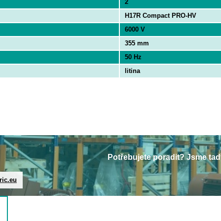
2
H17R Compact PRO-HV
6000 V
355 mm
50 Hz
litina
Potřebujete poradit? Jsme tad
ric.eu