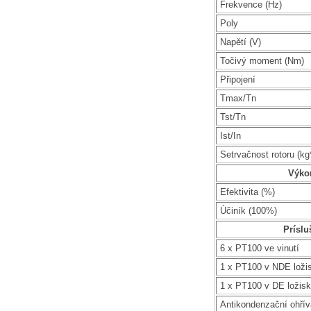
Frekvence (Hz)
Poly
Napětí (V)
Točivý moment (Nm)
Připojení
Tmax/Tn
Tst/Tn
Ist/In
Setrvačnost rotoru (k
Výko
Efektivita (%)
Účiník (100%)
Príslu
6 x PT100 ve vinutí
1 x PT100 v NDE loži
1 x PT100 v DE ložis
Antikondenzační ohří