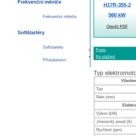
Frekvenční měniče
H17R-355-2
560 kW
Frekvenční měniče
Otevřít PDF
Softštartéry
Softstartéry
Popis
Ke stažení
Příslušenství
Typ elektromo
Všeobec
Typ
Rám (mm)
Elektri
Výkon (kW)
Jmenovitý proud (A)
Rychlost (rpm)