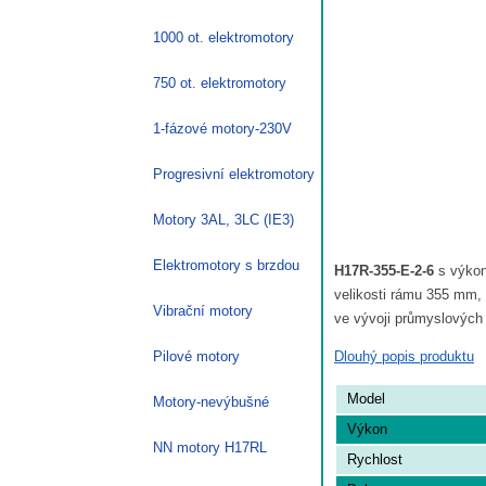
1000 ot. elektromotory
750 ot. elektromotory
1-fázové motory-230V
Progresivní elektromotory
Motory 3AL, 3LC (IE3)
Elektromotory s brzdou
H17R-355-E-2-6
s výkone
velikosti rámu 355 mm,
Vibrační motory
ve vývoji průmyslových 
Dlouhý popis produktu
Pilové motory
Model
Motory-nevýbušné
Výkon
NN motory H17RL
Rychlost