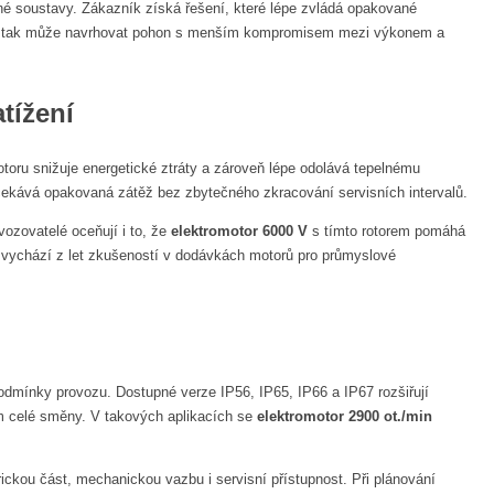
é soustavy. Zákazník získá řešení, které lépe zvládá opakované
roby tak může navrhovat pohon s menším kompromisem mezi výkonem a
tížení
 rotoru snižuje energetické ztráty a zároveň lépe odolává tepelnému
očekává opakovaná zátěž bez zbytečného zkracování servisních intervalů.
vozovatelé oceňují i to, že
elektromotor 6000 V
s tímto rotorem pomáhá
c vychází z let zkušeností v dodávkách motorů pro průmyslové
 podmínky provozu. Dostupné verze IP56, IP65, IP66 a IP67 rozšiřují
em celé směny. V takových aplikacích se
elektromotor 2900 ot./min
rickou část, mechanickou vazbu i servisní přístupnost. Při plánování