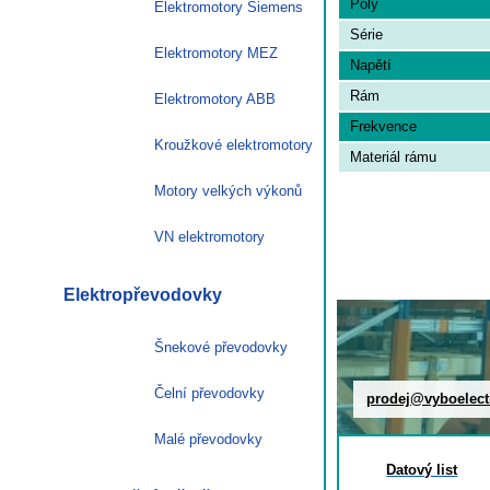
Poly
Elektromotory Siemens
Série
Elektromotory MEZ
Napětí
Rám
Elektromotory ABB
Frekvence
Kroužkové elektromotory
Materiál rámu
Motory velkých výkonů
VN elektromotory
Elektropřevodovky
Šnekové převodovky
Čelní převodovky
prodej@vyboelect
Malé převodovky
Datový list