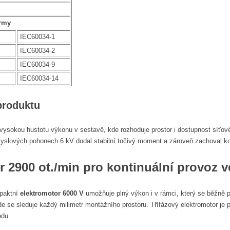
rmy
IEC60034-1
IEC60034-2
IEC60034-9
IEC60034-14
produktu
 vysokou hustotu výkonu v sestavě, kde rozhoduje prostor i dostupnost síťov
yslových pohonech 6 kV dodal stabilní točivý moment a zároveň zachoval kom
r 2900 ot./min
pro kontinuální provoz v
mpaktní
elektromotor 6000 V
umožňuje plný výkon i v rámci, který se běžně p
de se sleduje každý milimetr montážního prostoru. Třífázový elektromotor je 
odu.