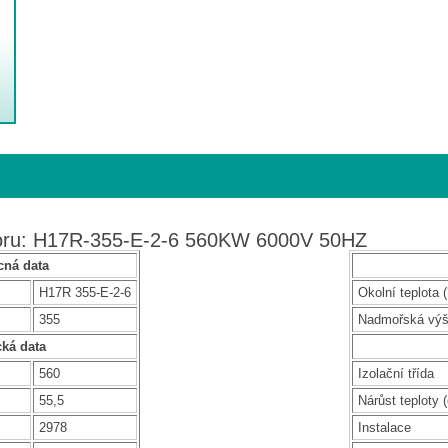
toru: H17R-355-E-2-6 560KW 6000V 50HZ
ná data
H17R 355-E-2-6
Okolní teplota (
355
Nadmořská vý
cká data
560
Izolační třída
55,5
Nárůst teploty (
2978
Instalace