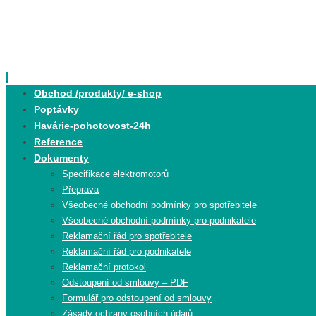
Skip
to
content
Skip
Obchod /produkty/ e-shop
to
Poptávky
content
Havárie-pohotovost-24h
Reference
Dokumenty
Specifikace elektromotorů
Přeprava
Všeobecné obchodní podmínky pro spotřebitele
Všeobecné obchodní podmínky pro podnikatele
Reklamační řád pro spotřebitele
Reklamační řád pro podnikatele
Reklamační protokol
Odstoupení od smlouvy – PDF
Formulář pro odstoupení od smlouvy
Zásady ochrany osobních údajů