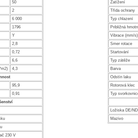
50
Zatížení
2
Třída ochrany
6 000
Typ chlazení
1796
Približná hmotn
Y
Vibrace (mm/s)
2,8
Smer rotace
0,72
Startování
6,6
Typ zátěže
g*m2)
4,3
Barva
nnost
Odstín laku
95,9
Rotorová klec
0,91
Typ svorkovnic
šenství
Ložiska DE/N
sku
Mazivo
ku
vač 230 V