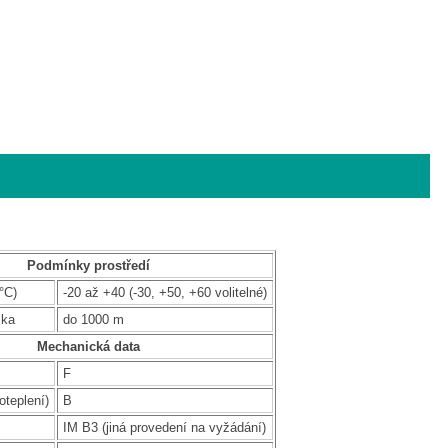
Podmínky prostředí
°C)
-20 až +40 (-30, +50, +60 volitelné)
ška
do 1000 m
Mechanická data
F
oteplení)
B
IM B3 (jiná provedení na vyžádání)