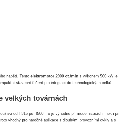
ého napětí. Tento
elektromotor 2900 ot./min
s výkonem 560 kW je
paktní stavební řešení pro integraci do technologických celků.
e velkých továrnách
oužívá od H315 po H560. To je výhodné při modernizacích linek i při
proto vhodný pro náročné aplikace s dlouhými provozními cykly a s