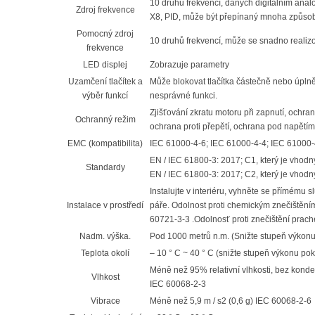
10 druhů frekvencí, daných digitálním an
Zdroj frekvence
X8, PID, může být přepínaný mnoha způso
Pomocný zdroj
10 druhů frekvencí, může se snadno realizov
frekvence
LED displej
Zobrazuje parametry
Uzamčení tlačítek a
Může blokovat tlačítka částečně nebo úplně 
výběr funkcí
nesprávné funkci.
Zjišťování zkratu motoru při zapnutí, ochr
Ochranný režim
ochrana proti přepětí, ochrana pod napětím, 
EMC (kompatibilita)
IEC 61000-4-6; IEC 61000-4-4; IEC 61000-
EN / IEC 61800-3: 2017; C1, který je vhodný
Standardy
EN / IEC 61800-3: 2017; C2, který je vhodný
Instalujte v interiéru, vyhněte se přímému 
Instalace v prostředí
páře. Odolnost proti chemickým znečištěním
60721-3-3 .Odolnosť proti znečištění prac
Nadm. výška.
Pod 1000 metrů n.m. (Snižte stupeň výkonu 
Teplota okolí
– 10 ° C ~ 40 ° C (snižte stupeň výkonu pok
Méně než 95% relativní vlhkosti, bez kond
Vlhkost
IEC 60068-2-3
Vibrace
Méně než 5,9 m / s2 (0,6 g) IEC 60068-2-6