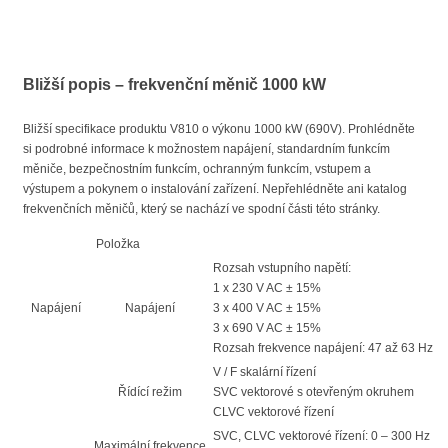
Bližší popis – frekvenční měnič 1000 kW
Bližší specifikace produktu V810 o výkonu 1000 kW (690V). Prohlédněte
si podrobné informace k možnostem napájení, standardním funkcím
měniče, bezpečnostním funkcím, ochranným funkcím, vstupem a
výstupem a pokynem o instalování zařízení. Nepřehlédněte ani katalog
frekvenčních měničů, který se nachází ve spodní části této stránky.
Položka
Rozsah vstupního napětí:
1 x 230 V AC ± 15%
Napájení
Napájení
3 x 400 V AC ± 15%
3 x 690 V AC ± 15%
Rozsah frekvence napájení: 47 až 63 Hz
V / F skalární řízení
Řídící režim
SVC vektorové s otevřeným okruhem
CLVC vektorové řízení
SVC, CLVC vektorové řízení: 0 – 300 Hz
Maximální frekvence