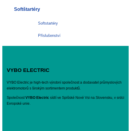
Softštartéry
Softstartéry
Příslušenství
VYBO ELECTRIC
VYBO Electric je high-tech výrobní společnost a dodavatel průmyslových
elektromotorů s širokým sortimentem produktů.
Společnost
VYBO Electric
sídlí ve Spišské Nové Vsi na Slovensku, v srdci
Evropské unie.