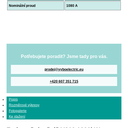
Nominální proud
1080 A
Potřebujete poradit? Jsme tady pro vás.
prodej@vyboelectric.eu
+420 607 351 715
Popis
Rozměrové výkresy
Fotogalerie
Ke stažení