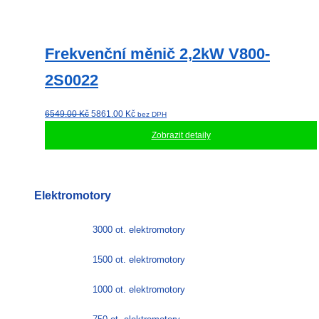
Frekvenční měnič 2,2kW V800-
2S0022
Původní
Aktuální
6549.00
Kč
5861.00
Kč
bez DPH
cena
cena
Zobrazit detaily
byla:
je:
6549.00 Kč.
5861.00 Kč.
Elektromotory
3000 ot. elektromotory
1500 ot. elektromotory
1000 ot. elektromotory