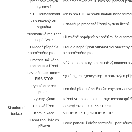
přednastavených
Implementován až 16 rychlostí pomocí je
rychlostí
PTC / Termokontakt
Vstup pro PTC ochranu motoru nebo termok
Zabudovaný PID
Usnadňuje procesně řízený systém řízení 
regulátor
Automatická regulace
Při změně napájecího napětí může automati
napětí AVR
Ovladač přepětí a
Proud a napětí jsou automaticky omezeny 
nadměrného proudu
a nadměrného proudu.
Omezení točivého
Může automaticky omezit točivý moment a
momentu a řízení
Bezpečnostní funkce
Systém „emergency stop“: v nouzových pří
EMS STOP
Rychlé omezení
Pomáhá předcházet častým chybám z dův
proudu
Vysoký výkon
Řízení AC motoru se realizuje technologií 
Časové řízení
Časový rozsah: 0.0-6500.0 minut
Standardní
Komunikace
MODBUS RTU, PROFIBUS-DP
funkce
Kanál spouštěcích
Podle panelu, řídících terminálů, port sér
příkazů