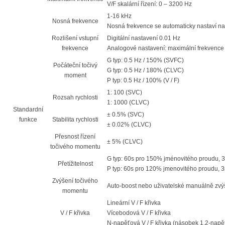
V/F skalární řízení: 0 – 3200 Hz
1-16 kHz
Nosná frekvence
Nosná frekvence se automaticky nastaví na 
Rozlišení vstupní
Digitální nastavení 0.01 Hz
frekvence
Analogové nastavení: maximální frekvence
G typ: 0.5 Hz / 150% (SVFC)
Počáteční točivý
G typ: 0.5 Hz / 180% (CLVC)
moment
P typ: 0.5 Hz / 100% (V / F)
1: 100 (SVC)
Rozsah rychlosti
1: 1000 (CLVC)
Standardní
± 0.5% (SVC)
funkce
Stabilita rychlosti
± 0.02% (CLVC)
Přesnost řízení
± 5% (CLVC)
točivého momentu
G typ: 60s pro 150% jménovitého proudu, 
Přetížitelnost
P typ: 60s pro 120% jmenovitého proudu, 
Zvýšení točivého
Auto-boost nebo uživatelské manuálně zv
momentu
Lineární V / F křivka
V / F křivka
Vícebodová V / F křivka
N-napěťová V / F křivka (násobek 1.2-napětí,