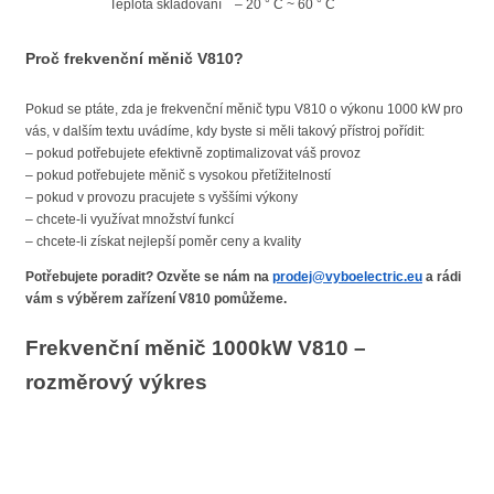
Teplota skladování
– 20 ° C ~ 60 ° C
Proč frekvenční měnič V810?
Pokud se ptáte, zda je frekvenční měnič typu V810 o výkonu 1000 kW pro
vás, v dalším textu uvádíme, kdy byste si měli takový přístroj pořídit:
– pokud potřebujete efektivně zoptimalizovat váš provoz
– pokud potřebujete měnič s vysokou přetížitelností
– pokud v provozu pracujete s vyššími výkony
– chcete-li využívat množství funkcí
– chcete-li získat nejlepší poměr ceny a kvality
Potřebujete poradit? Ozvěte se nám na
prodej@vyboelectric.eu
a rádi
vám s výběrem zařízení V810 pomůžeme.
Frekvenční měnič 1000kW V810 –
rozměrový výkres