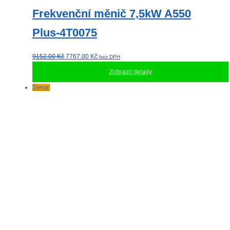
Frekvenční měnič 7,5kW A550
Plus-4T0075
Původní
Aktuální
9152.00
Kč
7767.00
Kč
bez DPH
cena
cena
Zobrazit detaily
byla:
je:
9152.00 Kč.
7767.00 Kč.
Sleva!