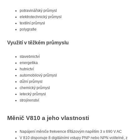
potravinářský průmysl
elektrotechnický průmysl
textilní průmysl
polygrafie
Využití v těžkém průmyslu
stavebnictví
energetika
hutnictví
automobilový průmysl
důlní průmysl
chemický průmysl
letecký průmysl
strojírenství
Měnič V810 a jeho vlastnosti
Napájení měniče frekvence třífázovým napětím 3 x 690 V AC
V 810 disponuje 8 digitálními vstupy PNP nebo NPN volitelné, z