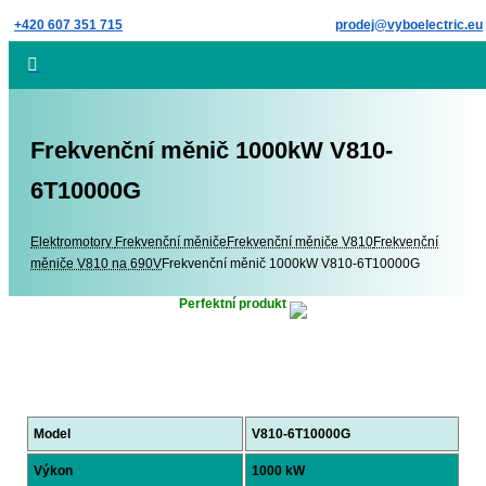
Skip
+420 607 351 715
prodej@vyboelectric.eu
to
content
Frekvenční měnič 1000kW V810-
6T10000G
Elektromotory
Elektromotory
Frekvenční měniče
Frekvenční měniče V810
Frekvenční
měniče V810 na 690V
Frekvenční měnič 1000kW V810-6T10000G
Perfektní produkt
Model
V810-6T10000G
Výkon
1000 kW