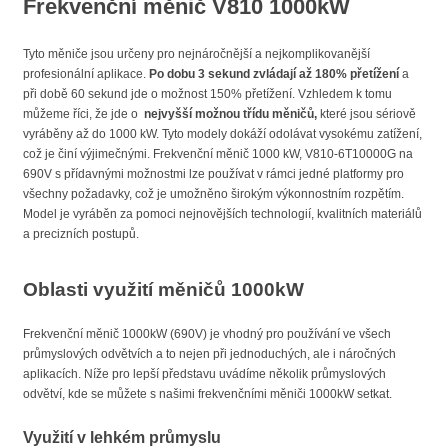
Frekvenční měnič V810 1000kW
Tyto měniče jsou určeny pro nejnáročnější a nejkomplikovanější
profesionální aplikace.
Po dobu 3 sekund zvládají až 180% přetížení
a
při době 60 sekund jde o možnost 150% přetížení. Vzhledem k tomu
můžeme říci, že jde o
nejvyšší možnou třídu měničů,
které jsou sériově
vyráběny až do 1000 kW. Tyto modely dokáží odolávat vysokému zatížení,
což je činí výjimečnými. Frekvenční měnič 1000 kW, V810-6T10000G na
690V s přídavnými možnostmi lze používat v rámci jedné platformy pro
všechny požadavky, což je umožněno širokým výkonnostním rozpětím.
Model je vyráběn za pomoci nejnovějších technologií, kvalitních materiálů
a precizních postupů.
Oblasti využití měničů 1000kW
Frekvenční měnič 1000kW (690V) je vhodný pro používání ve všech
průmyslových odvětvích a to nejen při jednoduchých, ale i náročných
aplikacích. Níže pro lepší představu uvádíme několik průmyslových
odvětví, kde se můžete s našimi frekvenčními měniči 1000kW setkat.
Využití v lehkém průmyslu