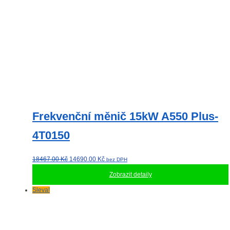
Frekvenční měnič 15kW A550 Plus-
4T0150
Původní
Aktuální
18467.00
Kč
14690.00
Kč
bez DPH
cena
cena
Zobrazit detaily
byla:
je:
18467.00 Kč.
14690.00 Kč.
Sleva!