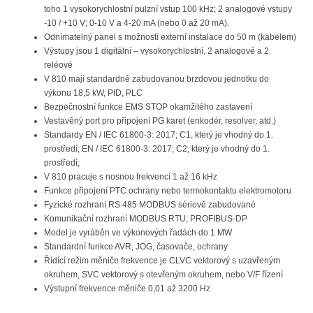
toho 1 vysokorychlostní pulzní vstup 100 kHz; 2 analogové vstupy
-10 / +10 V; 0-10 V a 4-20 mA (nebo 0 až 20 mA).
Odnímatelný panel s možností externí instalace do 50 m (kabelem)
Výstupy jsou 1 digitální – vysokorychlostní, 2 analogové a 2
reléové
V 810 mají standardně zabudovanou brzdovou jednotku do
výkonu 18,5 kW, PID, PLC
Bezpečnostní funkce EMS STOP okamžitého zastavení
Vestavěný port pro připojení PG karet (enkodér, resolver, atd.)
Standardy EN / IEC 61800-3: 2017; C1, který je vhodný do 1.
prostředí; EN / IEC 61800-3: 2017; C2, který je vhodný do 1.
prostředí;
V 810 pracuje s nosnou frekvencí 1 až 16 kHz
Funkce připojení PTC ochrany nebo termokontaktu elektromotoru
Fyzické rozhraní RS 485 MODBUS sériově zabudované
Komunikační rozhraní MODBUS RTU; PROFIBUS-DP
Model je vyráběn ve výkonových řadách do 1 MW
Standardní funkce AVR, JOG, časovače, ochrany
Řídící režim měniče frekvence je CLVC vektorový s uzavřeným
okruhem, SVC vektorový s otevřeným okruhem, nebo V/F řízení
Výstupní frekvence měniče 0,01 až 3200 Hz