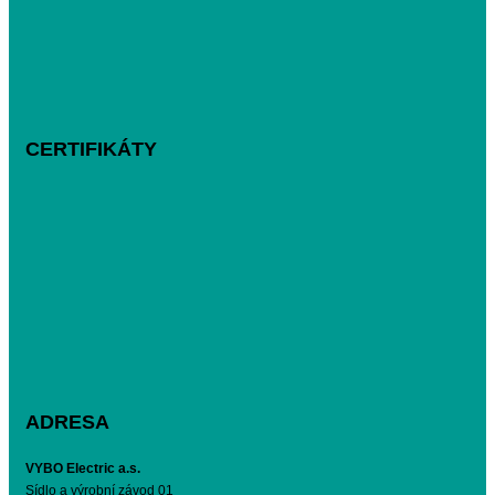
CERTIFIKÁTY
ADRESA
VYBO Electric a.s.
Sídlo a výrobní závod 01