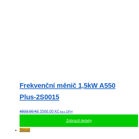
Frekvenční měnič 1,5kW A550
Plus-2S0015
Původní
Aktuální
4833.00
Kč
3566.00
Kč
bez DPH
cena
cena
Zobrazit detaily
byla:
je:
4833.00 Kč.
3566.00 Kč.
Sleva!