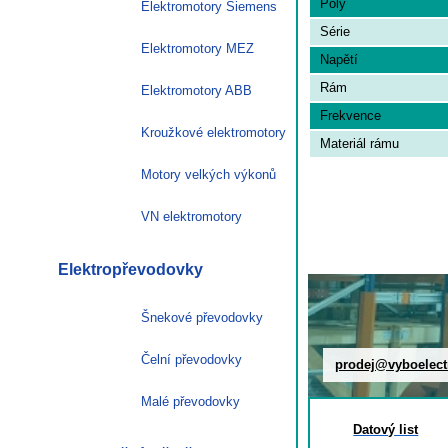
Poly
Elektromotory Siemens
Série
Elektromotory MEZ
Napětí
Rám
Elektromotory ABB
Frekvence
Kroužkové elektromotory
Materiál rámu
Motory velkých výkonů
VN elektromotory
Elektropřevodovky
Šnekové převodovky
Čelní převodovky
prodej@vyboelect
Malé převodovky
Datový list