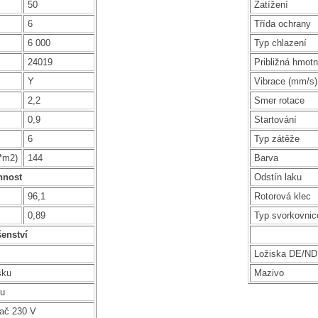
50
Zatížení
6
Třída ochrany
6 000
Typ chlazení
24019
Približná hmotn
Y
Vibrace (mm/s)
2,2
Smer rotace
0,9
Startování
6
Typ zátěže
g*m2)
144
Barva
nnost
Odstín laku
96,1
Rotorová klec
0,89
Typ svorkovnic
šenství
Ložiska DE/N
sku
Mazivo
ku
vač 230 V