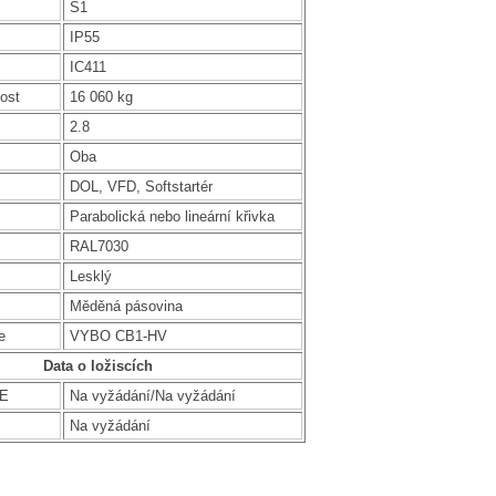
S1
IP55
IC411
ost
16 060 kg
2.8
Oba
DOL, VFD, Softstartér
Parabolická nebo lineární křivka
RAL7030
Lesklý
Měděná pásovina
e
VYBO CB1-HV
Data o ložiscích
DE
Na vyžádání/Na vyžádání
Na vyžádání