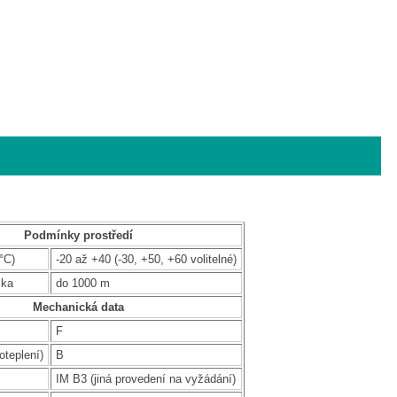
Podmínky prostředí
°C)
-20 až +40 (-30, +50, +60 volitelné)
ška
do 1000 m
Mechanická data
F
oteplení)
B
IM B3 (jiná provedení na vyžádání)