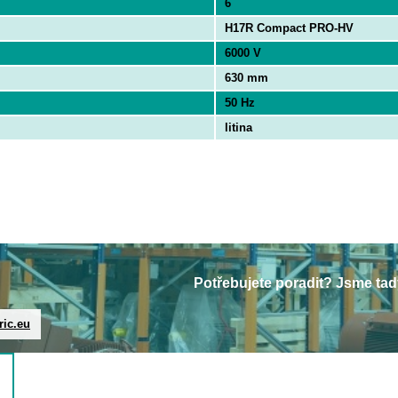
6
H17R Compact PRO-HV
6000 V
630 mm
50 Hz
litina
Potřebujete poradit? Jsme tad
ric.eu