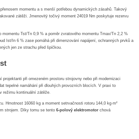
ulým přenosem momentu a s menší potřebou dynamických zásahů. Takový
 opakované zátěži. Jmenovitý točivý moment 24019 Nm poskytuje rezervu
ového momentu Tst/Tn 0,9 % a poměr zvratového momentu Tmax/Tn 2,2 %
roud Ist/In 6 % zase pomáhá při dimenzování napájení, ochranných prvků a
ených jen ze strachu před špičkou.
st
 projektanti při omezeném prostoru strojovny nebo při modernizaci
dat tepelné namáhání při dlouhých provozních blocích. V praxi to
v režimu kontinuální zátěže.
ozu. Hmotnost 16060 kg a moment setrvačnosti rotoru 144,0 kg·m²
ným strojem. Díky tomu se tento
6-polový elektromotor
chová