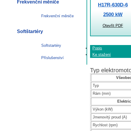
Frekvenční měniče
H17R-630D-6
2500 kW
Frekvenční měniče
Otevřít PDF
Softštartéry
Softstartéry
Popis
Ke stažení
Příslušenství
Typ elektromo
Všeobec
Typ
Rám (mm)
Elektri
Výkon (kW)
Jmenovitý proud (A)
Rychlost (rpm)