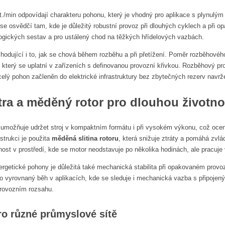
t./min odpovídají charakteru pohonu, který je vhodný pro aplikace s plyn
se osvědčí tam, kde je důležitý robustní provoz při dlouhých cyklech a při
logických sestav a pro ustálený chod na těžkých hřídelových vazbách.
ozhodující i to, jak se chová během rozběhu a při přetížení. Poměr rozběh
, který se uplatní v zařízeních s definovanou provozní křivkou. Rozběhový p
celý pohon začleněn do elektrické infrastruktury bez zbytečných rezerv navrž
ra a měděný rotor pro dlouhou životno
umožňuje udržet stroj v kompaktním formátu i při vysokém výkonu, což ocení
nstrukci je použita
měděná slitina rotoru
, která snižuje ztráty a pomáhá zvlá
nost v prostředí, kde se motor neodstavuje po několika hodinách, ale pracuje 
ergetické pohony je důležitá také mechanická stabilita při opakovaném prov
ro vyrovnaný běh v aplikacích, kde se sleduje i mechanická vazba s připoje
provozním rozsahu.
ro různé průmyslové sítě