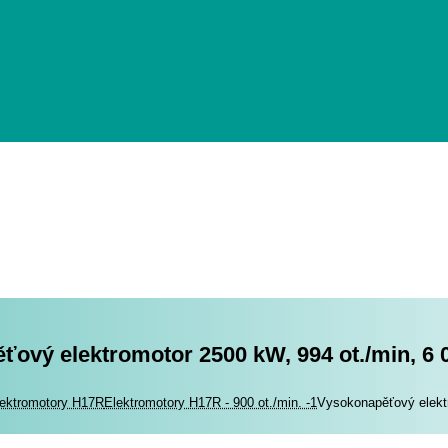
ový elektromotor 2500 kW, 994 ot./min, 6 
romotory
ektromotory H17R
Elektromotory H17R - 900 ot./min. -1
Vysokonapěťový elektr