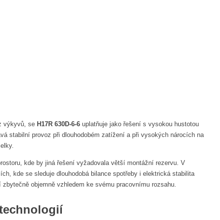
ez výkyvů, se
H17R 630D-6-6
uplatňuje jako řešení s vysokou hustotou
á stabilní provoz při dlouhodobém zatížení a při vysokých nárocích na
elky.
prostoru, kde by jiná řešení vyžadovala větší montážní rezervu. V
h, kde se sleduje dlouhodobá bilance spotřeby i elektrická stabilita
sobí zbytečně objemně vzhledem ke svému pracovnímu rozsahu.
technologií