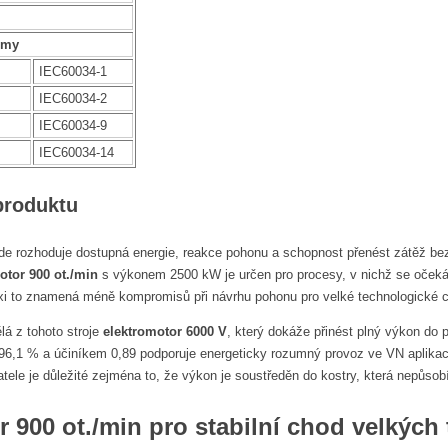
rmy
IEC60034-1
IEC60034-2
IEC60034-9
IEC60034-14
produktu
de rozhoduje dostupná energie, reakce pohonu a schopnost přenést zátěž b
otor 900 ot./min
s výkonem 2500 kW je určen pro procesy, v nichž se očekáv
axi to znamená méně kompromisů při návrhu pohonu pro velké technologické c
á z tohoto stroje
elektromotor 6000 V
, který dokáže přinést plný výkon do 
 96,1 % a účiníkem 0,89 podporuje energeticky rozumný provoz ve VN aplikacíc
atele je důležité zejména to, že výkon je soustředěn do kostry, která nepů
r 900 ot./min
pro stabilní chod velkých 