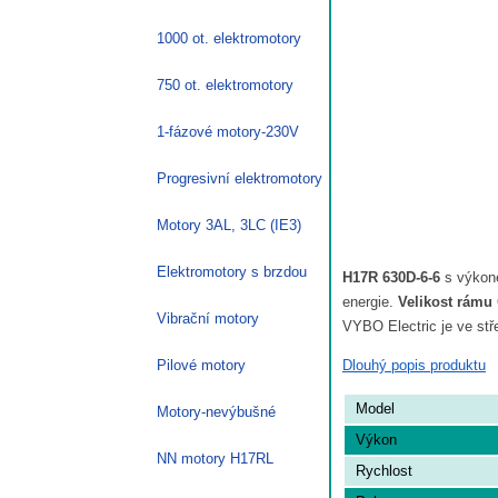
1000 ot. elektromotory
750 ot. elektromotory
1-fázové motory-230V
Progresivní elektromotory
Motory 3AL, 3LC (IE3)
Elektromotory s brzdou
H17R 630D-6-6
s výkone
energie.
Velikost rámu
Vibrační motory
VYBO Electric je ve stř
Dlouhý popis produktu
Pilové motory
Model
Motory-nevýbušné
Výkon
NN motory H17RL
Rychlost