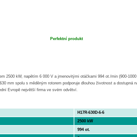
Perfektní produkt
m 2500 kW, napětím 6 000 V a jmenovitými otáčkami 994 ot./min (900-1000 r
630 mm spolu s měděným rotorem podporuje dlouhou životnost a dostupná nap
ední Evropě největší firma ve svém odvětví.
H17R-630D-6-6
2500 kW
994 ot.