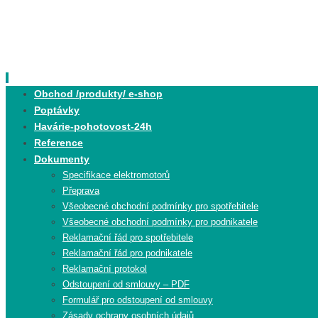
Skip
to
content
Skip
Obchod /produkty/ e-shop
to
Poptávky
content
Havárie-pohotovost-24h
Reference
Dokumenty
Specifikace elektromotorů
Přeprava
Všeobecné obchodní podmínky pro spotřebitele
Všeobecné obchodní podmínky pro podnikatele
Reklamační řád pro spotřebitele
Reklamační řád pro podnikatele
Reklamační protokol
Odstoupení od smlouvy – PDF
Formulář pro odstoupení od smlouvy
Zásady ochrany osobních údajů