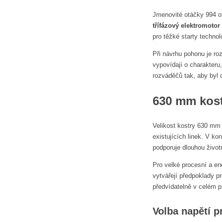
Jmenovité otáčky 994 o
třífázový elektromotor
pro těžké starty techno
Při návrhu pohonu je r
vypovídají o charakteru
rozváděčů tak, aby byl 
630 mm kost
Velikost kostry 630 mm 
existujících linek. V ko
podporuje dlouhou život
Pro velké procesní a en
vytvářejí předpoklady p
předvídatelně v celém 
Volba napětí p