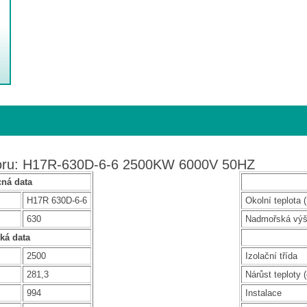
toru: H17R-630D-6-6 2500KW 6000V 50HZ
ná data
H17R 630D-6-6
Okolní teplota (
630
Nadmořská vý
cká data
2500
Izolační třída
281,3
Nárůst teploty (
994
Instalace