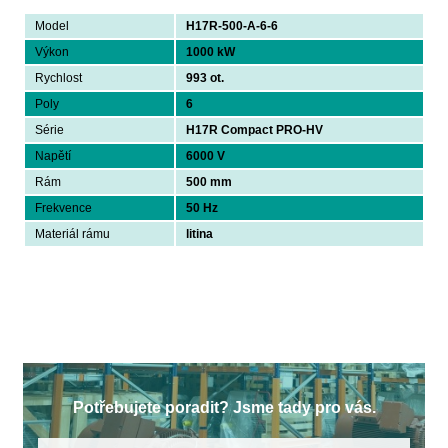
Model
H17R-500-A-6-6
Výkon
1000 kW
Rychlost
993 ot.
Poly
6
Série
H17R Compact PRO-HV
Napětí
6000 V
Rám
500 mm
Frekvence
50 Hz
Materiál rámu
litina
Potřebujete poradit? Jsme tady pro vás.