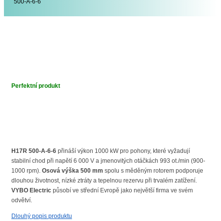
500-A-6-6
Perfektní produkt
H17R 500-A-6-6
přináší výkon 1000 kW pro pohony, které vyžadují
stabilní chod při napětí 6 000 V a jmenovitých otáčkách 993 ot./min (900-
1000 rpm).
Osová výška 500 mm
spolu s měděným rotorem podporuje
dlouhou životnost, nízké ztráty a tepelnou rezervu při trvalém zatížení.
VYBO Electric
působí ve střední Evropě jako největší firma ve svém
odvětví.
Dlouhý popis produktu