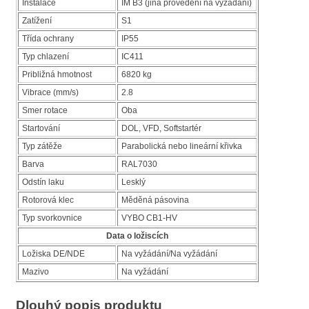
Instalace
IM B3 (jiná provedení na vyžádání)
Zatížení
S1
Třída ochrany
IP55
Typ chlazení
IC411
Približná hmotnost
6820 kg
Vibrace (mm/s)
2.8
Smer rotace
Oba
Startování
DOL, VFD, Softstartér
Typ zátěže
Parabolická nebo lineární křivka
Barva
RAL7030
Odstín laku
Lesklý
Rotorová klec
Měděná pásovina
Typ svorkovnice
VYBO CB1-HV
Data o ložiscích
Ložiska DE/NDE
Na vyžádání/Na vyžádání
Mazivo
Na vyžádání
Dlouhý popis produktu