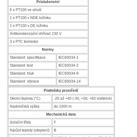
Príslušenství
6 x PT100 ve vinutí
1 x PT100 v NDE ložisku
1 x PT100 v DE ložisku
Antikondenzační ohřívač 230 V
3 x PTC termistor
Normy
Standard: specifikace
IEC60034-1
Standard: test
IEC60034-2
Standard: hluk
IEC60034-9
Standard: vibrace
IEC60034-14
Podmínky prostředí
Okolní teplota (°C)
-20 až +40 (-30, +50, +60 volitelné)
Nadmořská výška
do 1000 m
Mechanická data
Izolační třída
F
Nárůst teploty (oteplení)
B