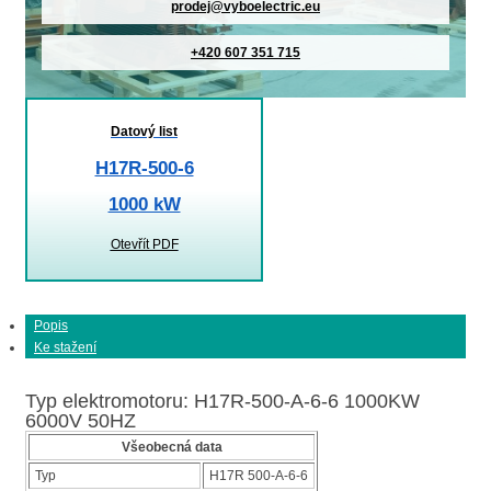
prodej@vyboelectric.eu
+420 607 351 715
Datový list
H17R-500-6
1000 kW
Otevřít PDF
Popis
Ke stažení
Typ elektromotoru: H17R-500-A-6-6 1000KW
6000V 50HZ
Všeobecná data
Typ
H17R 500-A-6-6