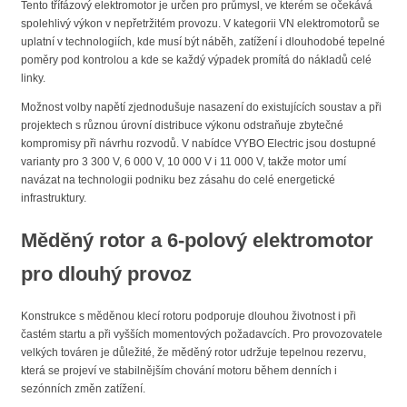
Tento třífázový elektromotor je určen pro průmysl, ve kterém se očekává
spolehlivý výkon v nepřetržitém provozu. V kategorii VN elektromotorů se
uplatní v technologiích, kde musí být náběh, zatížení i dlouhodobé tepelné
poměry pod kontrolou a kde se každý výpadek promítá do nákladů celé
linky.
Možnost volby napětí zjednodušuje nasazení do existujících soustav a při
projektech s různou úrovní distribuce výkonu odstraňuje zbytečné
kompromisy při návrhu rozvodů. V nabídce VYBO Electric jsou dostupné
varianty pro 3 300 V, 6 000 V, 10 000 V i 11 000 V, takže motor umí
navázat na technologii podniku bez zásahu do celé energetické
infrastruktury.
Měděný rotor a 6-polový elektromotor
pro dlouhý provoz
Konstrukce s měděnou klecí rotoru podporuje dlouhou životnost i při
častém startu a při vyšších momentových požadavcích. Pro provozovatele
velkých továren je důležité, že měděný rotor udržuje tepelnou rezervu,
která se projeví ve stabilnějším chování motoru během denních i
sezónních změn zatížení.