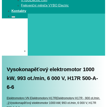
VYBOElectric.com
Frekvenční měniče VYBO Electric
Kontakty
Search
Search
for:
Vysokonapěťový elektromotor 1000
kW, 993 ot./min, 6 000 V, H17R 500-A-
6-6
Elektromotory
Elektromotory
VN Elektromotory H17R
Elektromotory H17R - 900 ot./min.
-1
Vysokonapěťový elektromotor 1000 kW, 993 ot./min, 6 000 V, H17R