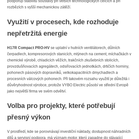
podporují stabilitu soustavy při větších technologických celcích a při
rozbězích s vyšší mechanickou zátěží.
Využití v procesech, kde rozhoduje
nepřetržitá energie
H17R Compact PRO-HV
se uplatní v hutních ventilátorech, důlních
čerpadlech, kompresorových stanicích, mlýnech na cement, míchačkách v
chemické výrobě, chladicích věžích, trakčních zkušebních stolicích,
provzdušňovacích agregátech, odsiřovacích jednotkách, drtičích horniny,
pohonech pásových dopravníků, velkokapacitních dmychadlech a
procesních válcových pohonech. Při takovém rozsahu využití je důležitá i
důvěryhodnost výrobce, protože VYBO Electric působí ve střední Evropě
jako největší firma ve svém odvětví.
Volba pro projekty, které potřebují
přesný výkon
V prostředí, kde se porovnávají investiční náklady, dostupnost náhradních
dílů a servisní podpora, má význam motor, který zapadne do stávající