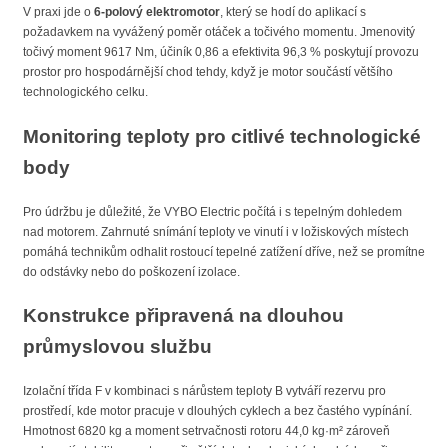
V praxi jde o
6-polový elektromotor
, který se hodí do aplikací s
požadavkem na vyvážený poměr otáček a točivého momentu. Jmenovitý
točivý moment 9617 Nm, účiník 0,86 a efektivita 96,3 % poskytují provozu
prostor pro hospodárnější chod tehdy, když je motor součástí většího
technologického celku.
Monitoring teploty pro citlivé technologické
body
Pro údržbu je důležité, že VYBO Electric počítá i s tepelným dohledem
nad motorem. Zahrnuté snímání teploty ve vinutí i v ložiskových místech
pomáhá technikům odhalit rostoucí tepelné zatížení dříve, než se promítne
do odstávky nebo do poškození izolace.
Konstrukce připravená na dlouhou
průmyslovou službu
Izolační třída F v kombinaci s nárůstem teploty B vytváří rezervu pro
prostředí, kde motor pracuje v dlouhých cyklech a bez častého vypínání.
Hmotnost 6820 kg a moment setrvačnosti rotoru 44,0 kg·m² zároveň