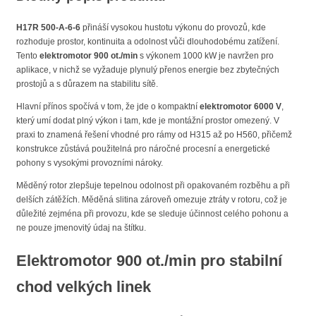
H17R 500-A-6-6
přináší vysokou hustotu výkonu do provozů, kde
rozhoduje prostor, kontinuita a odolnost vůči dlouhodobému zatížení.
Tento
elektromotor 900 ot./min
s výkonem 1000 kW je navržen pro
aplikace, v nichž se vyžaduje plynulý přenos energie bez zbytečných
prostojů a s důrazem na stabilitu sítě.
Hlavní přínos spočívá v tom, že jde o kompaktní
elektromotor 6000 V
,
který umí dodat plný výkon i tam, kde je montážní prostor omezený. V
praxi to znamená řešení vhodné pro rámy od H315 až po H560, přičemž
konstrukce zůstává použitelná pro náročné procesní a energetické
pohony s vysokými provozními nároky.
Měděný rotor zlepšuje tepelnou odolnost při opakovaném rozběhu a při
delších zátěžích. Měděná slitina zároveň omezuje ztráty v rotoru, což je
důležité zejména při provozu, kde se sleduje účinnost celého pohonu a
ne pouze jmenovitý údaj na štítku.
Elektromotor 900 ot./min
pro stabilní
chod velkých linek