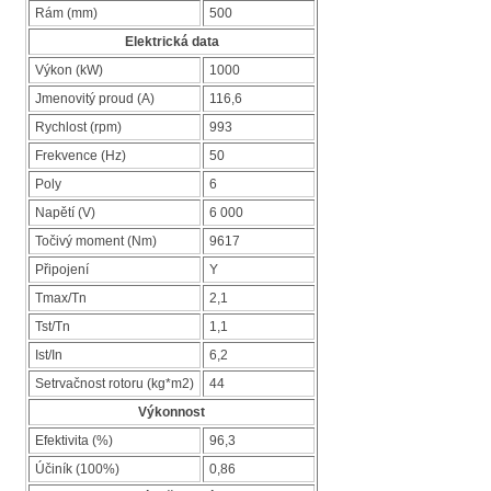
Rám (mm)
500
Elektrická data
Výkon (kW)
1000
Jmenovitý proud (A)
116,6
Rychlost (rpm)
993
Frekvence (Hz)
50
Poly
6
Napětí (V)
6 000
Točivý moment (Nm)
9617
Připojení
Y
Tmax/Tn
2,1
Tst/Tn
1,1
Ist/In
6,2
Setrvačnost rotoru (kg*m2)
44
Výkonnost
Efektivita (%)
96,3
Účiník (100%)
0,86