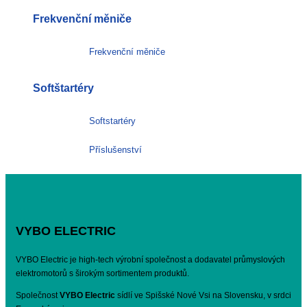
Frekvenční měniče
Frekvenční měniče
Softštartéry
Softstartéry
Příslušenství
VYBO ELECTRIC
VYBO Electric je high-tech výrobní společnost a dodavatel průmyslových
elektromotorů s širokým sortimentem produktů.
Společnost
VYBO Electric
sídlí ve Spišské Nové Vsi na Slovensku, v srdci