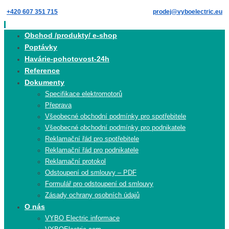
Skip
+420 607 351 715
prodej@vyboelectric.eu
to
content
Skip
Obchod /produkty/ e-shop
to
Poptávky
content
Havárie-pohotovost-24h
Reference
Dokumenty
Specifikace elektromotorů
Přeprava
Všeobecné obchodní podmínky pro spotřebitele
Všeobecné obchodní podmínky pro podnikatele
Reklamační řád pro spotřebitele
Reklamační řád pro podnikatele
Reklamační protokol
Odstoupení od smlouvy – PDF
Formulář pro odstoupení od smlouvy
Zásady ochrany osobních údajů
O nás
VYBO Electric informace