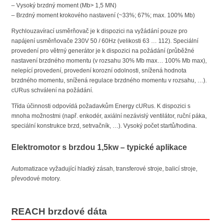
– Vysoký brzdný moment (Mb> 1,5 MN)
– Brzdný moment krokového nastavení (~33%; 67%; max. 100% Mb)
Rychlouzavírací usměrňovač je k dispozici na vyžádání pouze pro
napájení usměrňovače 230V 50 / 60Hz (velikosti 63 … 112). Speciální
provedení pro větrný generátor je k dispozici na požádání (průběžné
nastavení brzdného momentu (v rozsahu 30% Mb max… 100% Mb max),
nelepící provedení, provedení korozní odolnosti, snížená hodnota
brzdného momentu, snížená regulace brzdného momentu v rozsahu, …).
cURus schválení na požádání.
Třída účinnosti odpovídá požadavkům Energy cURus. K dispozici s
mnoha možnostmi (např. enkodér, axiální nezávislý ventilátor, ruční páka,
speciální konstrukce brzd, setrvačník, …). Vysoký počet startů/hodina.
Elektromotor s brzdou 1,5kw – typické aplikace
Automatizace vyžadující hladký zásah, transferové stroje, balicí stroje,
převodové motory.
REACH brzdové dáta