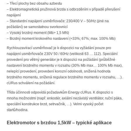
– Třecí plochy bez obsahu azbestu
– Elektromagnetická pružinová brzda s odbrzděním v případě přerušení
napájení
– Standardní napájení usměrňovače: 230/400 V – 50/Hz (jiné na
požádání) se samostatnou svorkovnicí
– Vysoký brzdný moment (Mb> 1,5 MN)
– Brzdný moment krokového nastavení (<33%; 67%; max. 100% Mb)
Rychlouzavírací usměrňovač je k dispozici na vyžádání pouze pro
napájení usměrňovače 230V 50 / 60Hz (velikosti 63 … 112). Speciální
provedení pro větrný generátor je k dispozici na požádání (průběžné
nastavení brzdného momentu v rozsahu (30% Mb max… 100% Mb max),
nelepící provedení, provedení korozní odolnosti, snížená hodnota
brzdného momentu, snížená regulace brzdného momentu v rozsahu, …).
cURus schválení na požádání.
Třída účinnosti odpovídá požadavkům Energy cURus. K dispozici s
mnoha možnostmi (např. enkodér, axiální nezávislý ventilátor, ruční páka,
speciální konstrukce brzd, setrvačník, …). Velmi vysoký počet
startů/hodina.
Elektromotor s brzdou 1,5kW – typické aplikace