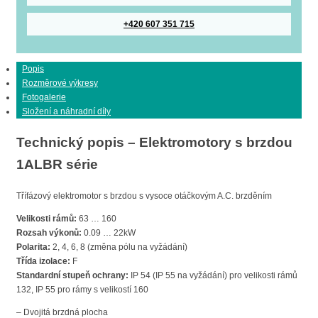
+420 607 351 715
Popis
Rozměrové výkresy
Fotogalerie
Složení a náhradní díly
Technický popis – Elektromotory s brzdou
1ALBR série
Třífázový elektromotor s brzdou s vysoce otáčkovým A.C. brzděním
Velikosti rámů:
63 … 160
Rozsah výkonů:
0.09 … 22kW
Polarita:
2, 4, 6, 8 (změna pólu na vyžádání)
Třída izolace:
F
Standardní stupeň ochrany:
IP 54 (IP 55 na vyžádání) pro velikosti rámů
132, IP 55 pro rámy s velikostí 160
– Dvojitá brzdná plocha