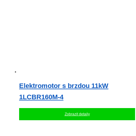
lze
vybrat
na
stránce
produktu
Elektromotor s brzdou 11kW
1LCBR160M-4
Zobrazit detaily