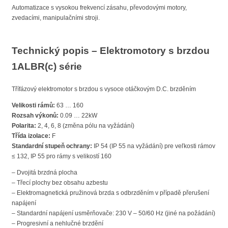
Automatizace s vysokou frekvencí zásahu, převodovými motory,
zvedacími, manipulačními stroji.
Technický popis – Elektromotory s brzdou
1ALBR(c) série
Třífázový elektromotor s brzdou s vysoce otáčkovým D.C. brzděním
Velikosti rámů:
63 … 160
Rozsah výkonů:
0.09 … 22kW
Polarita:
2, 4, 6, 8 (změna pólu na vyžádání)
Třída izolace:
F
Standardní stupeň ochrany:
IP 54 (IP 55 na vyžádání) pre veľkosti rámov
≤ 132, IP 55 pro rámy s velikostí 160
– Dvojitá brzdná plocha
– Třecí plochy bez obsahu azbestu
– Elektromagnetická pružinová brzda s odbrzděním v případě přerušení
napájení
– Standardní napájení usměrňovače: 230 V – 50/60 Hz (jiné na požádání)
– Progresivní a nehlučné brzdění