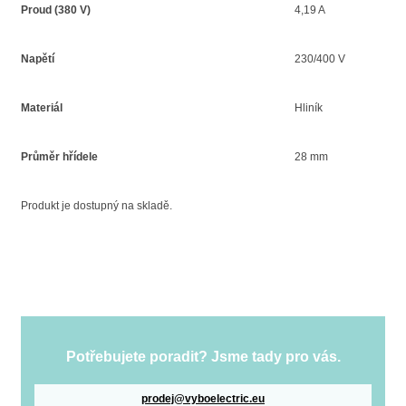
Proud (380 V)
4,19 A
Napětí
230/400 V
Materiál
Hliník
Průměr hřídele
28 mm
Produkt je dostupný na skladě.
Potřebujete poradit? Jsme tady pro vás.
prodej@vyboelectric.eu