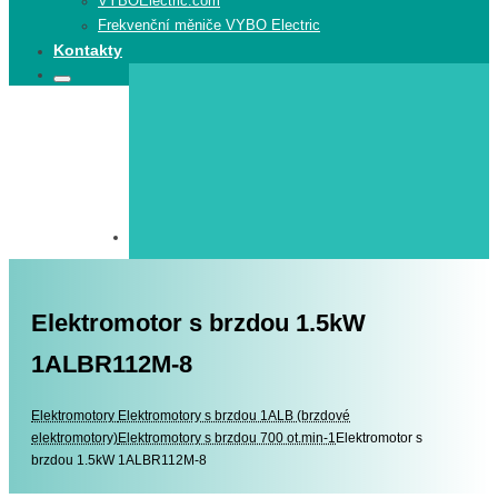
VYBOElectric.com
Frekvenční měniče VYBO Electric
Kontakty
Search
Search
for:
Elektromotor s brzdou 1.5kW
1ALBR112M-8
Elektromotory
Elektromotory
Elektromotory s brzdou 1ALB (brzdové
elektromotory)
Elektromotory s brzdou 700 ot.min-1
Elektromotor s
brzdou 1.5kW 1ALBR112M-8