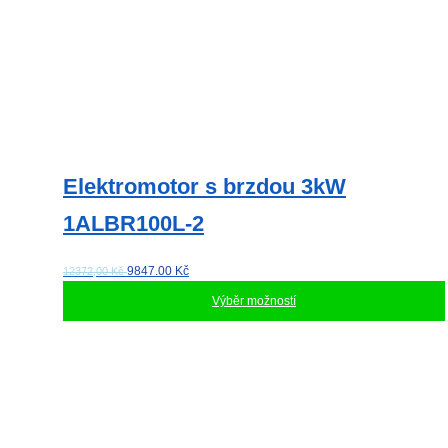
Elektromotor s brzdou 3kW
1ALBR100L-2
9847.00
Kč
12372,00 Kč
Výběr možností
Tento
produkt
má
více
variant.
Možnosti