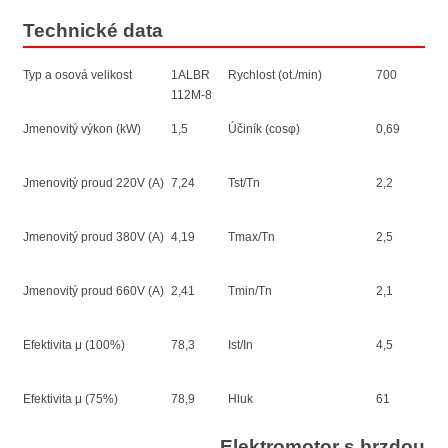
Technické data
Typ a osová velikost
1ALBR
Rychlost (ot./min)
700
112M-8
Jmenovitý výkon (kW)
1,5
Účiník (cosφ)
0,69
Jmenovitý proud 220V (A)
7,24
Tst/Tn
2,2
Jmenovitý proud 380V (A)
4,19
Tmax/Tn
2,5
Jmenovitý proud 660V (A)
2,41
Tmin/Tn
2,1
Efektivita μ (100%)
78,3
Ist/In
4,5
Efektivita μ (75%)
78,9
Hluk
61
Elektromotor s brzdou