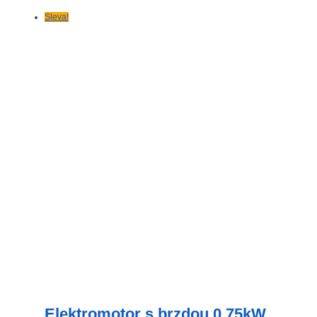
Sleva!
Elektromotor s brzdou 0.75kW