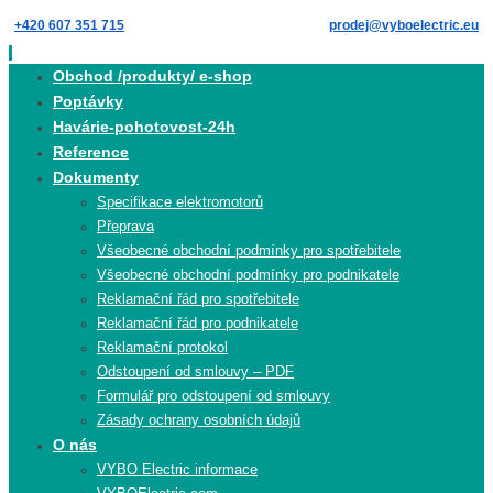
Skip
+420 607 351 715
prodej@vyboelectric.eu
to
content
Skip
Obchod /produkty/ e-shop
to
Poptávky
content
Havárie-pohotovost-24h
Reference
Dokumenty
Specifikace elektromotorů
Přeprava
Všeobecné obchodní podmínky pro spotřebitele
Všeobecné obchodní podmínky pro podnikatele
Reklamační řád pro spotřebitele
Reklamační řád pro podnikatele
Reklamační protokol
Odstoupení od smlouvy – PDF
Formulář pro odstoupení od smlouvy
Zásady ochrany osobních údajů
O nás
VYBO Electric informace