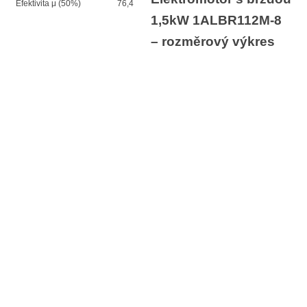
Efektivita μ (50%)
76,4
1,5kW 1ALBR112M-8
– rozměrový výkres