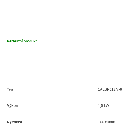
Perfektní produkt
Typ
1ALBR112M-8
Výkon
1,5 kW
Rychlost
700 ot/min