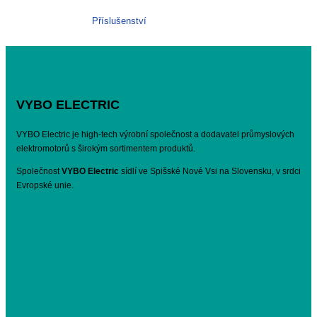
Příslušenství
VYBO ELECTRIC
VYBO Electric je high-tech výrobní společnost a dodavatel průmyslových
elektromotorů s širokým sortimentem produktů.
Společnost
VYBO Electric
sídlí ve Spišské Nové Vsi na Slovensku, v srdci
Evropské unie.