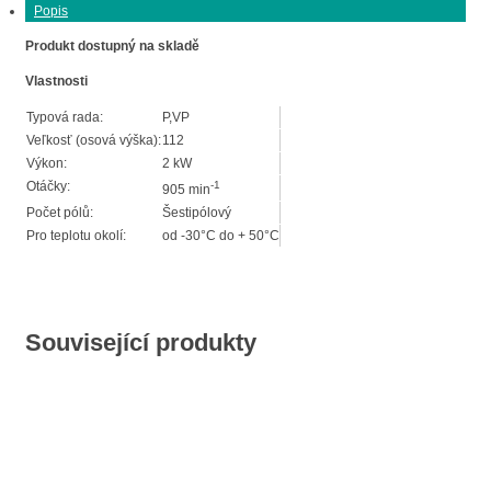
Popis
Produkt dostupný na skladě
Vlastnosti
Typová rada:
P,VP
Veľkosť (osová výška):
112
Výkon:
2 kW
Otáčky:
-1
905 min
Počet pólů:
Šestipólový
Pro teplotu okolí:
od -30°C do + 50°C
Související produkty