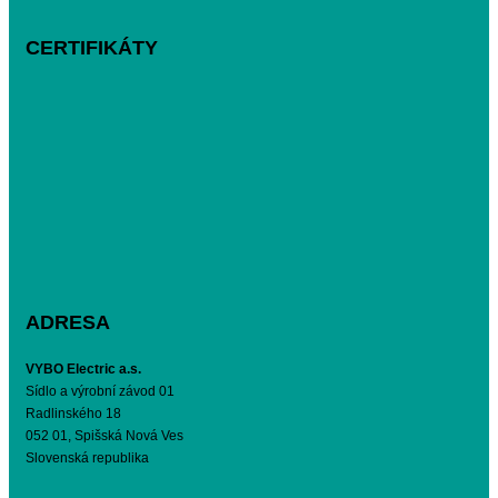
CERTIFIKÁTY
ADRESA
VYBO Electric a.s.
Sídlo a výrobní závod 01
Radlinského 18
052 01, Spišská Nová Ves
Slovenská republika