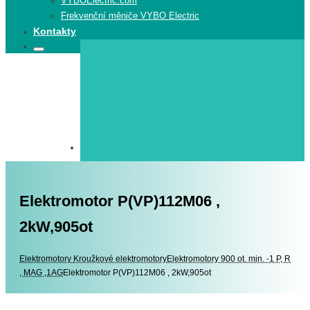
VYBOElectric.com
Frekvenční měniče VYBO Electric
Kontakty
Search
Search
for:
Elektromotor P(VP)112M06 ,
2kW,905ot
Elektromotory
Elektromotory
Kroužkové elektromotory
Elektromotory 900 ot. min. -1 P, R
, MAG ,1AG
Elektromotor P(VP)112M06 , 2kW,905ot