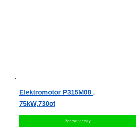
Elektromotor P315M08 ,
75kW,730ot
Zobrazit detaily