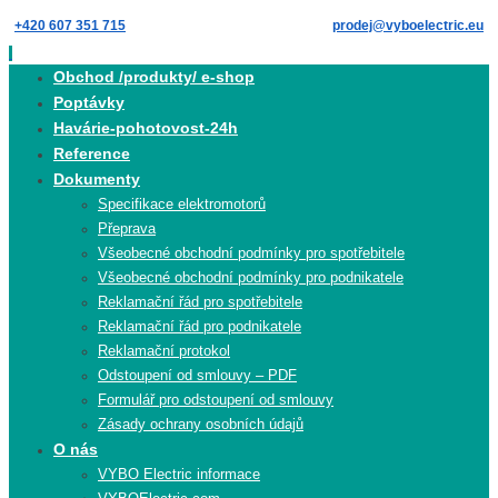
Skip
+420 607 351 715
prodej@vyboelectric.eu
to
content
Skip
Obchod /produkty/ e-shop
to
Poptávky
content
Havárie-pohotovost-24h
Reference
Dokumenty
Specifikace elektromotorů
Přeprava
Všeobecné obchodní podmínky pro spotřebitele
Všeobecné obchodní podmínky pro podnikatele
Reklamační řád pro spotřebitele
Reklamační řád pro podnikatele
Reklamační protokol
Odstoupení od smlouvy – PDF
Formulář pro odstoupení od smlouvy
Zásady ochrany osobních údajů
O nás
VYBO Electric informace