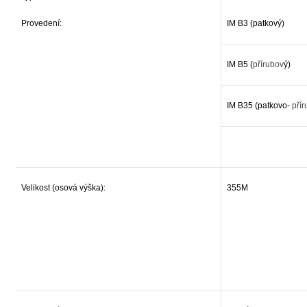
Provedení:
IM B3 (patkový)
IM B5 (
přírubov
ý)
IM B35 (patkovo-
pří
Velikost (osová výška):
355M