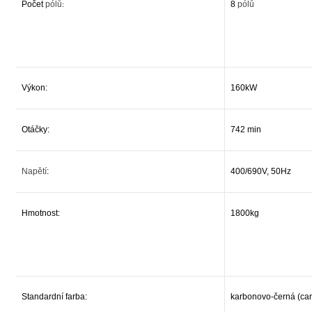
Počet
pólů
8
pólů
:
Výkon:
160kW
Otáčky:
742 min
Napětí
:
400/690V, 50Hz
Hmotnost:
1800kg
Standardní farba:
karbonovo-černá (car