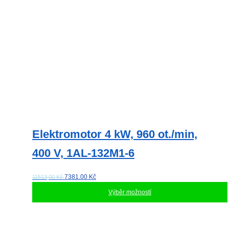
Elektromotor 4 kW, 960 ot./min,
400 V, 1AL-132M1-6
7381.00
Kč
11513,00 Kč
Výběr možností
Tento
produkt
má