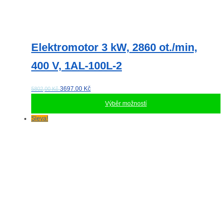
Elektromotor 3 kW, 2860 ot./min,
400 V, 1AL-100L-2
3697.00
Kč
5802,00 Kč
Výběr možností
Tento
Sleva!
produkt
má
více
variant.
Možnosti
lze
vybrat
na
stránce
produktu