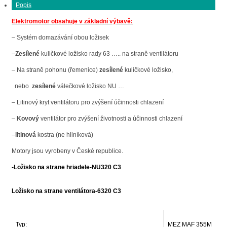
Popis
Elektromotor obsahuje v základní výbavě:
– Systém domazávání obou ložisek
–
Zesílené
kuličkové ložisko rady 63 ….. na straně ventilátoru
– Na straně pohonu (řemenice)
zesílené
kuličkové ložisko,
nebo
zesílené
válečkové ložisko NU …
– Litinový kryt ventilátoru pro zvýšení účinnosti chlazení
–
Kovový
ventilátor pro zvýšení životnosti a účinnosti chlazení
–
litinová
kostra (ne hliníková)
Motory jsou vyrobeny v České republice.
-Ložisko na strane hriadele-NU320 C3
Ložisko na strane ventilátora-6320 C3
Typ:
MEZ MAF 355M