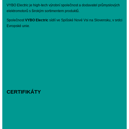
VYBO Electric je high-tech výrobní společnost a dodavatel průmyslových
elektromotorů s širokým sortimentem produktů.
Společnost
VYBO Electric
sídlí ve Spišské Nové Vsi na Slovensku, v srdci
Evropské unie.
CERTIFIKÁTY