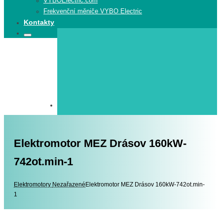
VYBOElectric.com
Frekvenční měniče VYBO Electric
Kontakty
Search
Search
for:
Elektromotor MEZ Drásov 160kW-
742ot.min-1
Elektromotory
Elektromotory
Nezařazené
Elektromotor MEZ Drásov 160kW-742ot.min-
1