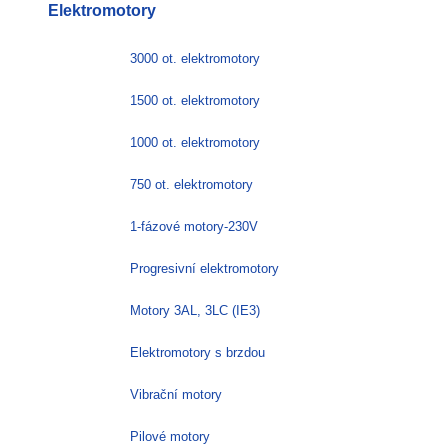
Elektromotory
více
variant.
Možnosti
3000 ot. elektromotory
lze
vybrat
1500 ot. elektromotory
na
stránce
1000 ot. elektromotory
produktu
750 ot. elektromotory
1-fázové motory-230V
Progresivní elektromotory
Motory 3AL, 3LC (IE3)
Elektromotory s brzdou
Vibrační motory
Pilové motory