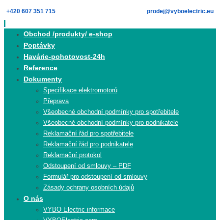
Skip
+420 607 351 715
prodej@vyboelectric.eu
to
content
Skip
Obchod /produkty/ e-shop
to
Poptávky
content
Havárie-pohotovost-24h
Reference
Dokumenty
Specifikace elektromotorů
Přeprava
Všeobecné obchodní podmínky pro spotřebitele
Všeobecné obchodní podmínky pro podnikatele
Reklamační řád pro spotřebitele
Reklamační řád pro podnikatele
Reklamační protokol
Odstoupení od smlouvy – PDF
Formulář pro odstoupení od smlouvy
Zásady ochrany osobních údajů
O nás
VYBO Electric informace