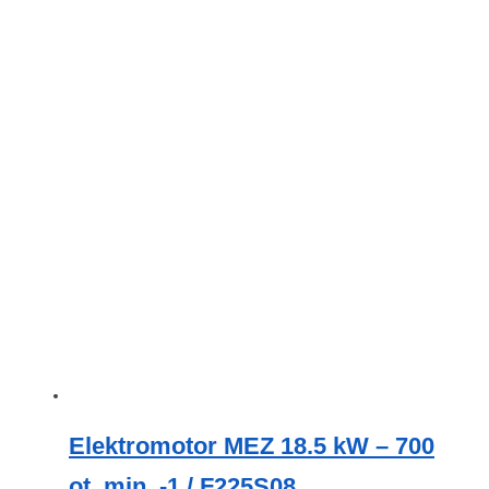
více
variant.
Možnosti
lze
vybrat
na
stránce
produktu
Elektromotor MEZ 18.5 kW – 700
ot. min. -1 / F225S08