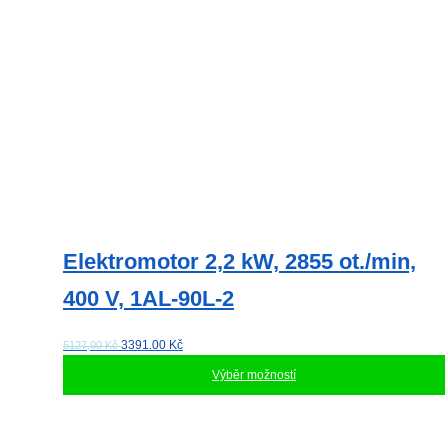
Elektromotor 2,2 kW, 2855 ot./min,
400 V, 1AL-90L-2
3391.00
Kč
5127,00 Kč
Výběr možností
Tento
produkt
má