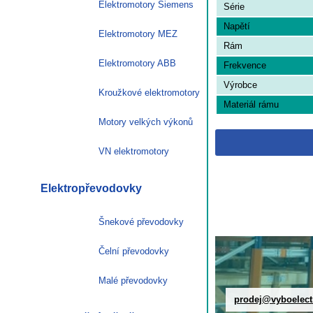
Elektromotory Siemens
Série
Napětí
Elektromotory MEZ
Rám
Elektromotory ABB
Frekvence
Výrobce
Kroužkové elektromotory
Materiál rámu
Motory velkých výkonů
VN elektromotory
Elektropřevodovky
Šnekové převodovky
Čelní převodovky
Malé převodovky
prodej@vyboelect