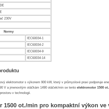
NDE
DE
vač 230V
Normy
IEC60034-1
IEC60034-2
IEC60034-9
IEC60034-14
produktu
zový elektromotor s výkonem 900 kW, který v průmyslové praxi podporuje ener
/690 V a jmenovitým otáčkám 1490 otáček/min se tento
elektromotor 1500 ot
rostoru v technologii.
r 1500 ot./min pro kompaktní výkon ve