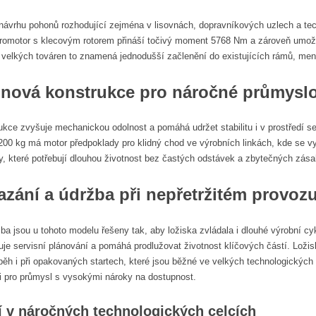
návrhu pohonů rozhodující zejména v lisovnách, dopravníkových uzlech a tech
tromotor s klecovým rotorem přináší točivý moment 5768 Nm a zároveň umož
 velkých továren to znamená jednodušší začlenění do existujících rámů, me
tinová konstrukce pro náročné průmysl
rukce zvyšuje mechanickou odolnost a pomáhá udržet stabilitu i v prostřed
200 kg má motor předpoklady pro klidný chod ve výrobních linkách, kde se v
, které potřebují dlouhou životnost bez častých odstávek a zbytečných zása
azání a údržba při nepřetržitém provoz
žba jsou u tohoto modelu řešeny tak, aby ložiska zvládala i dlouhé výrobní
uje servisní plánování a pomáhá prodlužovat životnost klíčových částí. Lo
zběh i při opakovaných startech, které jsou běžné ve velkých technologických 
 pro průmysl s vysokými nároky na dostupnost.
í v náročných technologických celcích