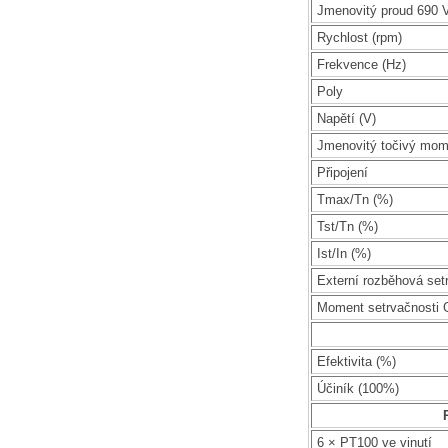
Jmenovitý proud 690 V
Rychlost (rpm)
Frekvence (Hz)
Poly
Napětí (V)
Jmenovitý točivý mom
Připojení
Tmax/Tn (%)
Tst/Tn (%)
Ist/In (%)
Externí rozběhová set
Moment setrvačnosti 
Efektivita (%)
Účiník (100%)
6 × PT100 ve vinutí