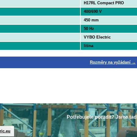
H17RL Compact PRO
400/690 V
450 mm
50 Hz
VYBO Electric
litina
Rozměry na vyžádaní →
Potřebujete poradit? Jsme tad
ric.eu