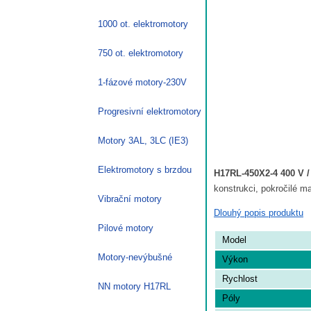
1000 ot. elektromotory
750 ot. elektromotory
1-fázové motory-230V
Progresivní elektromotory
Motory 3AL, 3LC (IE3)
Elektromotory s brzdou
H17RL-450X2-4 400 V /
konstrukci, pokročilé m
Vibrační motory
Dlouhý popis produktu
Pilové motory
Model
Motory-nevýbušné
Výkon
Rychlost
NN motory H17RL
Póly