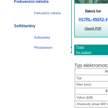
Frekvenční měniče
Datový list
Frekvenční měniče
H17RL-450X2-4
Softštartéry
Otevřít PDF
Softstartéry
Popis
Příslušenství
Ke stažení
Typ elektromo
V
Typ
Rám (mm)
E
Výkon (kW)
Jmenovitý proud 400 V