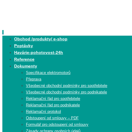
Skip
to
content
Skip
Obchod /produkty/ e-shop
to
Poptávky
content
Havárie-pohotovost-24h
Reference
Dokumenty
Specifikace elektromotorů
Přeprava
Všeobecné obchodní podmínky pro spotřebitele
Všeobecné obchodní podmínky pro podnikatele
Reklamační řád pro spotřebitele
Reklamační řád pro podnikatele
Reklamační protokol
Odstoupení od smlouvy – PDF
Formulář pro odstoupení od smlouvy
Zásady ochrany osobních údajů