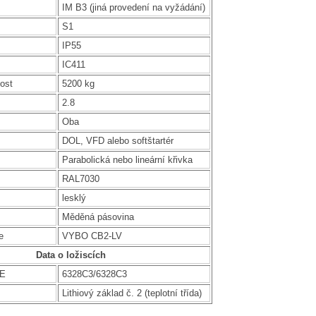
IM B3 (jiná provedení na vyžádání)
S1
IP55
IC411
ost
5200 kg
2.8
Oba
DOL, VFD alebo softštartér
Parabolická nebo lineární křivka
RAL7030
lesklý
Měděná pásovina
e
VYBO CB2-LV
Data o ložiscích
DE
6328C3/6328C3
Lithiový základ č. 2 (teplotní třída)