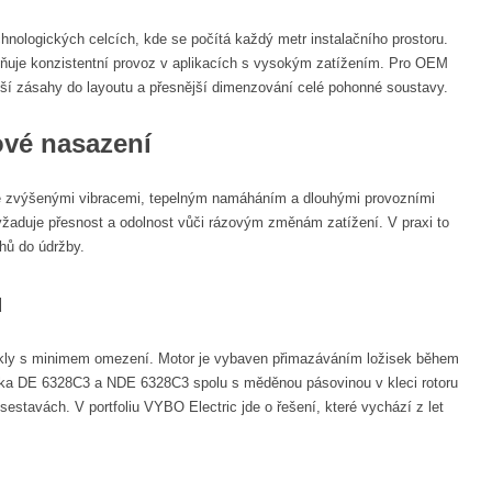
nologických celcích, kde se počítá každý metr instalačního prostoru.
ňuje konzistentní provoz v aplikacích s vysokým zatížením. Pro OEM
nší zásahy do layoutu a přesnější dimenzování celé pohonné soustavy.
ové nasazení
í se zvýšenými vibracemi, tepelným namáháním a dlouhými provozními
yžaduje přesnost a odolnost vůči rázovým změnám zatížení. V praxi to
hů do údržby.
u
 cykly s minimem omezení. Motor je vybaven přimazáváním ložisek během
žiska DE 6328C3 a NDE 6328C3 spolu s měděnou pásovinou v kleci rotoru
sestavách. V portfoliu VYBO Electric jde o řešení, které vychází z let