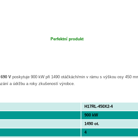
Perfektní produkt
 690 V
poskytuje 900 kW při 1490 otáčkách/min v rámu s výškou osy 450 
azání a údržbu a roky zkušeností výrobce.
H17RL-450X2-4
900 kW
1490 ot.
4