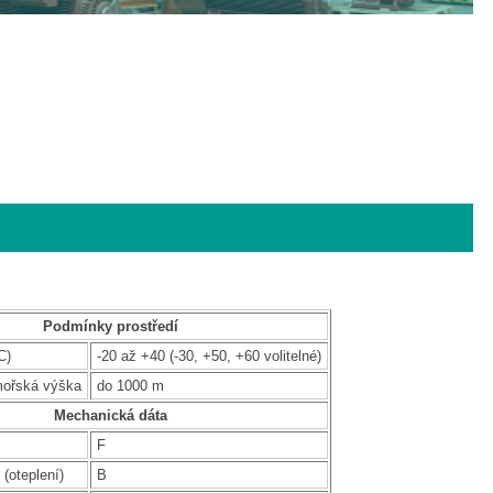
Podmínky prostředí
C)
-20 až +40 (-30, +50, +60 volitelné)
mořská výška
do 1000 m
Mechanická dáta
F
 (oteplení)
B