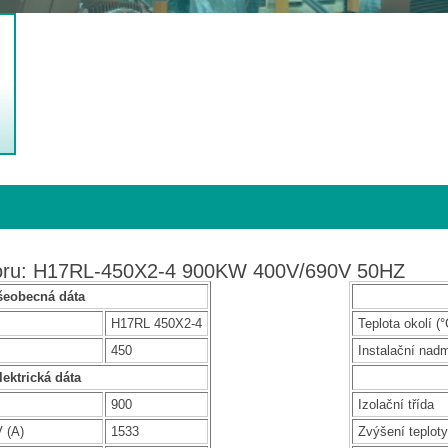
toru: H17RL-450X2-4 900KW 400V/690V 50HZ
šeobecná dáta
H17RL 450X2-4
Teplota okolí (°
450
Instalační nad
lektrická dáta
900
Izolační třída
 (A)
1533
Zvýšení teploty