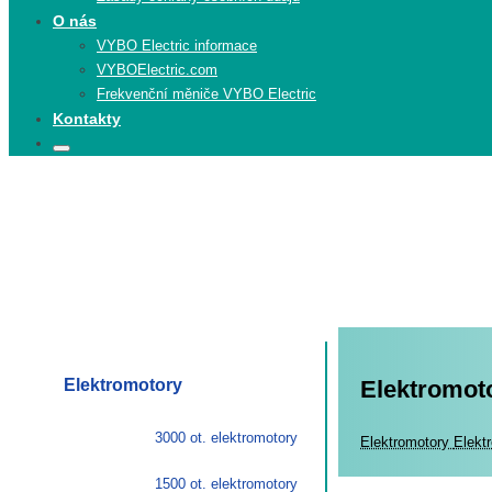
O nás
VYBO Electric informace
VYBOElectric.com
Frekvenční měniče VYBO Electric
Kontakty
Search
Search
for:
Elektromotory
Elektromoto
3000 ot. elektromotory
Elekt
Elektromotory
Elekt
1500 ot. elektromotory