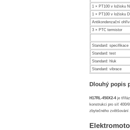
1 × PT100 v ložisku 
1 × PT100 v ložisku 
Antikondenzační ohří
3 × PTC termistor
Standard: specifikace
Standard: test
Standard: hluk
Standard: vibrace
Dlouhý popis 
H17RL-450X2-4
je třífá
konstrukci pro síť 400
zbytečného zvětšování p
Elektromoto