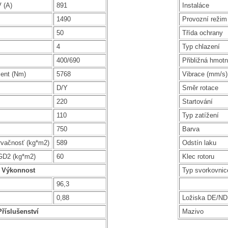
 (A)
891
Instaláce
1490
Provozní režim
50
Třída ochrany
4
Typ chlazení
400/690
Přibližná hmotn
ent (Nm)
5768
Vibrace (mm/s)
D/Y
Směr rotace
220
Startování
110
Typ zatížení
750
Barva
rvačnosť (kg*m2)
589
Odstín laku
GD2 (kg*m2)
60
Klec rotoru
Výkonnost
Typ svorkovnic
96,3
0,88
Ložiska DE/N
Příslušenství
Mazivo