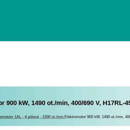
r 900 kW, 1490 ot./min, 400/690 V, H17RL-4
romotory
romotory 1AL - 4 pólové - 1500 ot./min.
Elektromotor 900 kW, 1490 ot./min, 4