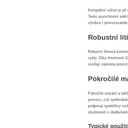
Kompaktní výkon je při 
Tento asynchronní elek
výrobce i provozovatele
Robustní li
Robustní litinová konst
cykly. Díky hmotnosti 5
oceňují zejména provozy
Pokročilé m
Pokročilé mazání a údr
provozu, což zjednoduš
podporují spolehlivý ro
zkušeností s dodávkami
Typické použit