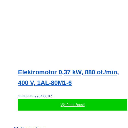
Elektromotor 0,37 kW, 880 ot./min,
400 V, 1AL-80M1-6
2284.00
Kč
3553,00 Kč
Výběr možností
Tento
produkt
má