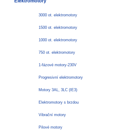
Elektromotory
více
variant.
Možnosti
3000 ot. elektromotory
lze
vybrat
1500 ot. elektromotory
na
stránce
1000 ot. elektromotory
produktu
750 ot. elektromotory
1-fázové motory-230V
Progresivní elektromotory
Motory 3AL, 3LC (IE3)
Elektromotory s brzdou
Vibrační motory
Pilové motory