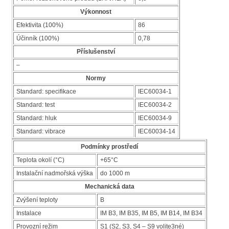
Výkonnost
Efektivita (100%)
86
Účinník (100%)
0,78
Příslušenství
–
Normy
Standard: specifikace
IEC60034-1
Standard: test
IEC60034-2
Standard: hluk
IEC60034-9
Standard: vibrace
IEC60034-14
Podmínky prostředí
Teplota okolí (°C)
+65°C
Instalační nadmořská výška
do 1000 m
Mechanická data
Zvýšení teploty
B
Instalace
IM B3, IM B35, IM B5, IM B14, IM B34
Provozní režim
S1 (S2, S3, S4 – S9 volite3né)