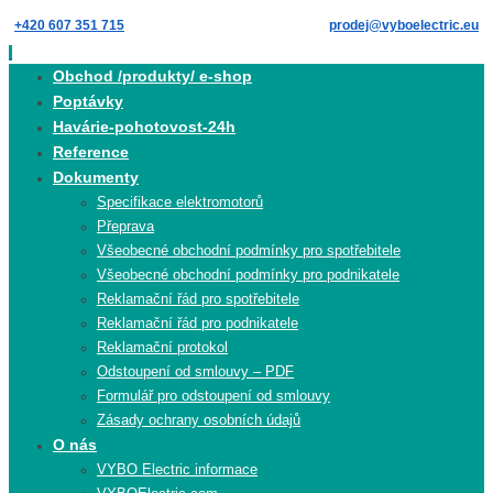
Skip
+420 607 351 715
prodej@vyboelectric.eu
to
content
Skip
Obchod /produkty/ e-shop
to
Poptávky
content
Havárie-pohotovost-24h
Reference
Dokumenty
Specifikace elektromotorů
Přeprava
Všeobecné obchodní podmínky pro spotřebitele
Všeobecné obchodní podmínky pro podnikatele
Reklamační řád pro spotřebitele
Reklamační řád pro podnikatele
Reklamační protokol
Odstoupení od smlouvy – PDF
Formulář pro odstoupení od smlouvy
Zásady ochrany osobních údajů
O nás
VYBO Electric informace