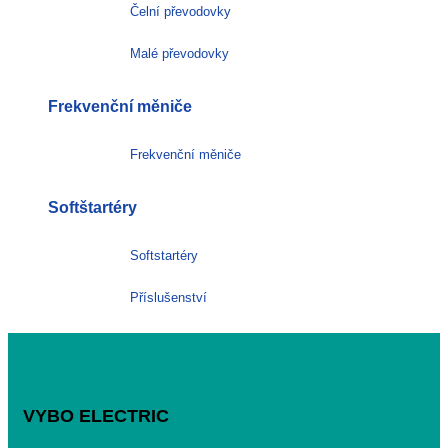
Čelní převodovky
Malé převodovky
Frekvenční měniče
Frekvenční měniče
Softštartéry
Softstartéry
Příslušenství
VYBO ELECTRIC