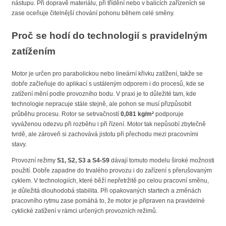
nástupu. Při dopravě materiálu, při třídění nebo v balicích zařízeních se
zase oceňuje čitelnější chování pohonu během celé směny.
Proč se hodí do technologií s pravidelným
zatížením
Motor je určen pro parabolickou nebo lineární křivku zatížení, takže se
dobře začleňuje do aplikací s ustáleným odporem i do procesů, kde se
zatížení mění podle provozního bodu. V praxi je to důležité tam, kde
technologie nepracuje stále stejně, ale pohon se musí přizpůsobit
průběhu procesu. Rotor se setrvačností
0,081 kg/m²
podporuje
vyváženou odezvu při rozběhu i při řízení. Motor tak nepůsobí zbytečně
tvrdě, ale zároveň si zachovává jistotu při přechodu mezi pracovními
stavy.
Provozní režimy
S1, S2, S3 a S4-S9
dávají tomuto modelu široké možnosti
použití. Dobře zapadne do trvalého provozu i do zařízení s přerušovaným
cyklem. V technologiích, které běží nepřetržitě po celou pracovní směnu,
je důležitá dlouhodobá stabilita. Při opakovaných startech a změnách
pracovního rytmu zase pomáhá to, že motor je připraven na pravidelné
cyklické zatížení v rámci určených provozních režimů.