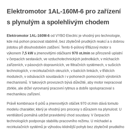
Elektromotor 1AL-160M-6 pro zařízení
s plynulým a spolehlivým chodem
Elektromotor 1AL-160M-6
od VYBO Electric je vhodný pro technologie,
kde má pohon pracovat stabilně, bez zbytečně prudkých reakcí a s dobrou
jistotou při dlouhodobém zatížení. Tento 6-pólový třífázový motor s
výkonem
7,5 kW
a jmenovitými otáčkami
970 ot./min
se přirozeně uplatní
v čerpacích sestavách, ve vzduchotechnických jednotkách, v míchacích
zařízeních, v pásových dopravnících, ve filtračních systémech, v sušicích
technologiích, v recirkulačních okruzích, v balicích linkách, v třídicích
modulech, v odsávacích soustavách i v pohonech pomocných výrobních
mechanismů. V takových provozech bývá důležité, aby motor nepracoval
zbrkle, ale držel vyrovnaný pracovní rytmus a dobře spolupracoval s
mechanikou zařízení.
Právě kombinace 6 pólů a jmenovitých otáček 970 ot./min dává tomuto
modelu charakter, který je vhodný pro procesy s důrazem na plynulost. U
ventilátorů pomáhá udržet pravidelný chod soustavy. V čerpacích
technologiích podporuje stabilitu pracovního režimu. U míchadel a
recirkulačních systémů je výhodou klidnější pohyb bez zbytečně prudkého