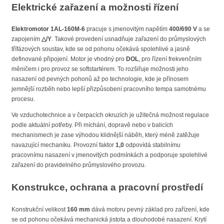
Elektrické zařazení a možnosti řízení
Elektromotor 1AL-160M-6
pracuje s jmenovitým napětím
400/690 V
a se
zapojením
△/Y
. Takové provedení usnadňuje zařazení do průmyslových
třífázových soustav, kde se od pohonu očekává spolehlivé a jasně
definované připojení. Motor je vhodný pro
DOL
, pro řízení frekvenčním
měničem i pro provoz se softstartérem. To rozšiřuje možnosti jeho
nasazení od pevných pohonů až po technologie, kde je přínosem
jemnější rozběh nebo lepší přizpůsobení pracovního tempa samotnému
procesu.
Ve vzduchotechnice a v čerpacích okruzích je užitečná možnost regulace
podle aktuální potřeby. Při míchání, dopravě nebo v balicích
mechanismech je zase výhodou klidnější náběh, který méně zatěžuje
navazující mechaniku. Provozní faktor
1,0
odpovídá stabilnímu
pracovnímu nasazení v jmenovitých podmínkách a podporuje spolehlivé
zařazení do pravidelného průmyslového provozu.
Konstrukce, ochrana a pracovní prostředí
Konstrukční velikost
160 mm
dává motoru pevný základ pro zařízení, kde
se od pohonu očekává mechanická jistota a dlouhodobé nasazení. Krytí