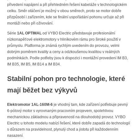
přivedení napájení a při přehledném řešení kabeláže v technologickém
celku. Směr otáčení je možný v obou směrech, proto se motor dobře
přizpůsobí i zařízením, kde se finální uspořádání pohonu určuje až při
montáži nebo při oživování.
Série
1AL OPTIMAL
od VYBO Electric představuje profesionální
nízkonapěťové elektromotory v hliníkovém rámu pro široké použití v
průmyslu. Platforma je známá rychlým uvedením do provozu, velmi
dobrým poměrem kvality a ceny a odzkoušenou kvalitou v reálných
podmínkách. Podle potřeby jsou k dispozici i montážní provedení IM B3,
IM B35, IM B5, IM B14 a IM B34.
Stabilní pohon pro technologie, které
mají běžet bez výkyvů
Elektromotor 1AL-160M-6
je vhodný tam, kde zařízení potřebuje pevný
6-pólový motor s vyrovnaným pracovním projevem, spolehlivou
mechanickou základnou a připraveností na dlouhodobý provoz. VYBO
Electric u tohoto modelu nabízí řešení, které dobře zapadá do technologií
s důrazem na pravidelnost, plynulý chod a jistotu při každodenním
nasazení.