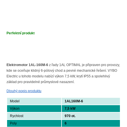
Perfektní produkt
Elektromotor 1AL-160M-6
z řady 1AL OPTIMAL je připraven pro provozy,
kde se oceňuje klidný 6-pólový chod a pevné mechanické řešení. VYBO
Electric u tohoto modelu nabízí výkon 7,5 kW, krytí IP55 a spolehlivý
základ pro pravidelné průmyslové nasazení.
Dlouhý popis produktu
Model
1AL160M-6
Výkon
7,5 kW
Rychlost
970 ot.
Poly
6