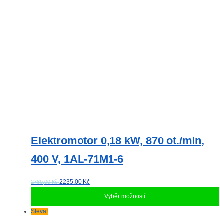
Elektromotor 0,18 kW, 870 ot./min,
400 V, 1AL-71M1-6
2235.00
Kč
2789,00 Kč
Výběr možností
Tento
Sleva!