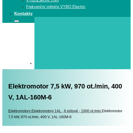
VYBOElectric.com
Frekvenční měniče VYBO Electric
Kontakty
Search
Search
for:
Elektromotor 7,5 kW, 970 ot./min, 400
V, 1AL-160M-6
Elektromotory
Elektromotory
Elektromotory 1AL - 6 pólové - 1000 ot./min.
Elektromotor
7,5 kW, 970 ot./min, 400 V, 1AL-160M-6