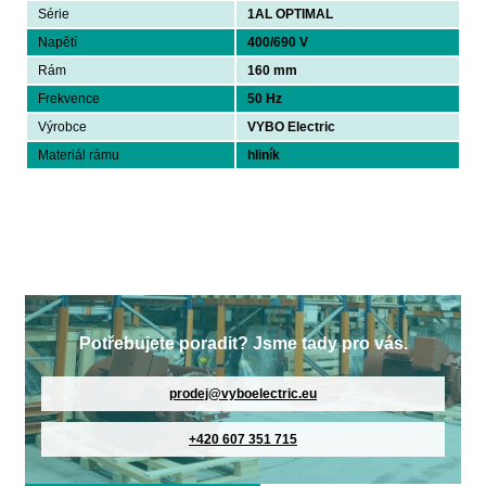
Série
1AL OPTIMAL
Napětí
400/690 V
Rám
160 mm
Frekvence
50 Hz
Výrobce
VYBO Electric
Materiál rámu
hliník
Potřebujete poradit? Jsme tady pro vás.
prodej@vyboelectric.eu
+420 607 351 715