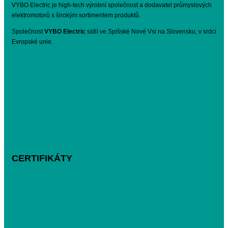
VYBO Electric je high-tech výrobní společnost a dodavatel průmyslových
elektromotorů s širokým sortimentem produktů.
Společnost
VYBO Electric
sídlí ve Spišské Nové Vsi na Slovensku, v srdci
Evropské unie.
CERTIFIKÁTY