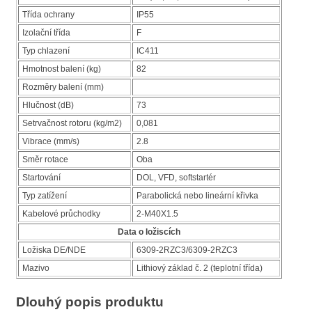
Třída ochrany
IP55
Izolační třída
F
Typ chlazení
IC411
Hmotnost balení (kg)
82
Rozměry balení (mm)
Hlučnost (dB)
73
Setrvačnost rotoru (kg/m2)
0,081
Vibrace (mm/s)
2.8
Směr rotace
Oba
Startování
DOL, VFD, softstartér
Typ zatížení
Parabolická nebo lineární křivka
Kabelové průchodky
2-M40X1.5
Data o ložiscích
Ložiska DE/NDE
6309-2RZC3/6309-2RZC3
Mazivo
Lithiový základ č. 2 (teplotní třída)
Dlouhý popis produktu