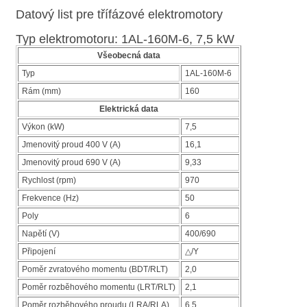
Datový list pre třífázové elektromotory
Typ elektromotoru: 1AL-160M-6, 7,5 kW
Všeobecná data
Typ
1AL-160M-6
Rám (mm)
160
Elektrická data
Výkon (kW)
7,5
Jmenovitý proud 400 V (A)
16,1
Jmenovitý proud 690 V (A)
9,33
Rychlost (rpm)
970
Frekvence (Hz)
50
Poly
6
Napětí (V)
400/690
Připojení
△/Y
Poměr zvratového momentu (BDT/RLT)
2,0
Poměr rozběhového momentu (LRT/RLT)
2,1
Poměr rozběhového proudu (LRA/RLA)
6,5