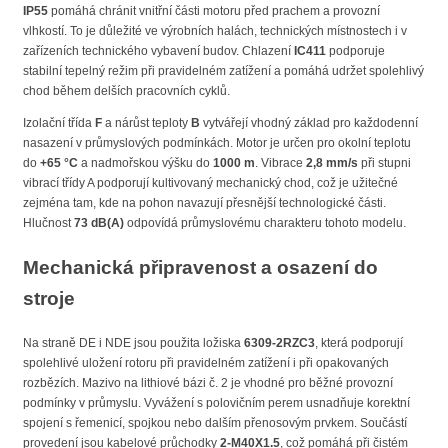
IP55
pomáhá chránit vnitřní části motoru před prachem a provozní
vlhkostí. To je důležité ve výrobních halách, technických místnostech i v
zařízeních technického vybavení budov. Chlazení
IC411
podporuje
stabilní tepelný režim při pravidelném zatížení a pomáhá udržet spolehlivý
chod během delších pracovních cyklů.
Izolační třída
F
a nárůst teploty
B
vytvářejí vhodný základ pro každodenní
nasazení v průmyslových podmínkách. Motor je určen pro okolní teplotu
do
+65 °C
a nadmořskou výšku do
1000 m
. Vibrace
2,8 mm/s
při stupni
vibrací třídy A podporují kultivovaný mechanický chod, což je užitečné
zejména tam, kde na pohon navazují přesnější technologické části.
Hlučnost
73 dB(A)
odpovídá průmyslovému charakteru tohoto modelu.
Mechanická připravenost a osazení do
stroje
Na straně DE i NDE jsou použita ložiska
6309-2RZC3
, která podporují
spolehlivé uložení rotoru při pravidelném zatížení i při opakovaných
rozbězích. Mazivo na lithiové bázi č. 2 je vhodné pro běžné provozní
podmínky v průmyslu. Vyvážení s polovičním perem usnadňuje korektní
spojení s řemenicí, spojkou nebo dalším přenosovým prvkem. Součástí
provedení jsou kabelové průchodky
2-M40X1.5
, což pomáhá při čistém