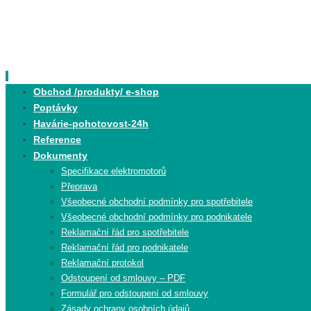
Skip
to
content
Skip
Obchod /produkty/ e-shop
to
Poptávky
content
Havárie-pohotovost-24h
Reference
Dokumenty
Specifikace elektromotorů
Přeprava
Všeobecné obchodní podmínky pro spotřebitele
Všeobecné obchodní podmínky pro podnikatele
Reklamační řád pro spotřebitele
Reklamační řád pro podnikatele
Reklamační protokol
Odstoupení od smlouvy – PDF
Formulář pro odstoupení od smlouvy
Zásady ochrany osobních údajů