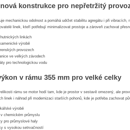
inová konstrukce pro nepřetržitý provo
uje mechanickou odolnost a pomáhá udržet stabilitu agregátu i při vibracích
atelé linek, kteří potřebují minimalizovat prostoje a zároveň zachovat přesno
 hutnických linkách
v kamenické výrobě
renských provozech
anice ve velkých závodech
áty pro technologickou vodu
ýkon v rámu 355 mm pro velké celky
likosti rámu se motor hodí tam, kde je prostor v sestavě omezený, ale prov
 linek i náhrad při modernizaci starších pohonů, kde je potřeba zachovat p
ikářské výrobě
í v chemickém průmyslu
tky pro průmyslové haly
y s vysokou setrvačností