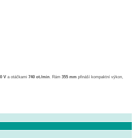
90 V
a otáčkami
740 ot./min
. Rám
355 mm
přináší kompaktní výkon,