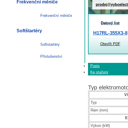
Frekvenční měniče
prodej@vyboelect
Frekvenční měniče
Datový list
Softštartéry
H17RL-355X3-8
Otevřít PDF
Softstartéry
Příslušenství
Popis
Ke stažení
Typ elektromo
V
Typ
Rám (mm)
E
Výkon (kW)