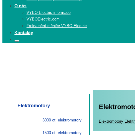
O nás
VYBO Electric informace
VYBOElectric.com
Frekvenční měniče VYBO Electric
Kontakty
Search
Search
for:
Elektromotory
Elektromoto
3000 ot. elektromotory
Elekt
Elektromotory
Elektr
1500 ot. elektromotory