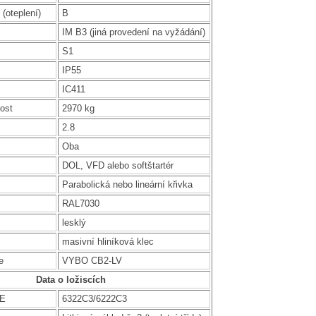
 (oteplení)
B
IM B3 (jiná provedení na vyžádání)
S1
IP55
IC411
ost
2970 kg
2.8
Oba
DOL, VFD alebo softštartér
Parabolická nebo lineární křivka
RAL7030
lesklý
masivní hliníková klec
e
VYBO CB2-LV
Data o ložiscích
DE
6322C3/6222C3