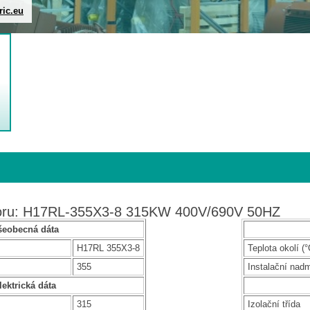
ric.eu
toru: H17RL-355X3-8 315KW 400V/690V 50HZ
šeobecná dáta
H17RL 355X3-8
Teplota okolí (°
355
Instalační nad
lektrická dáta
315
Izolační třída