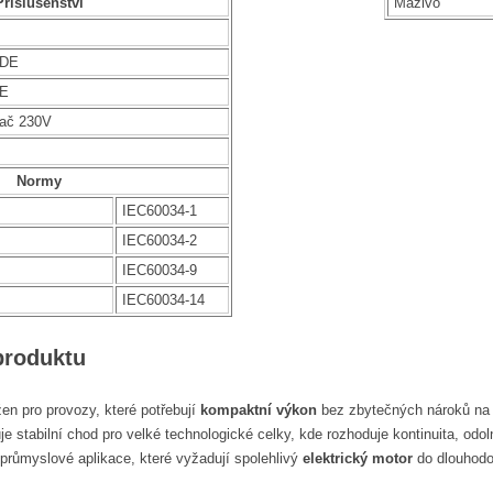
Příslušenství
Mazivo
NDE
DE
vač 230V
Normy
IEC60034-1
IEC60034-2
IEC60034-9
IEC60034-14
produktu
en pro provozy, které potřebují
kompaktní výkon
bez zbytečných nároků na p
stabilní chod pro velké technologické celky, kde rozhoduje kontinuita, odol
 průmyslové aplikace, které vyžadují spolehlivý
elektrický motor
do dlouhodo