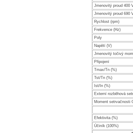
Jmenovitý proud 400 V
Jmenovitý proud 690 V
Rychlost (rpm)
Frekvence (Hz)
Poly
Napětí (V)
Jmenovitý točivý mom
Připojení
Tmax/Tn (%)
Tst/Tn (%)
Ist/In (%)
Externí rozběhová set
Moment setrvačnosti 
Efektivita (%)
Účiník (100%)