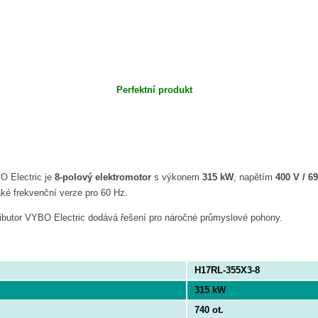
Perfektní produkt
 Electric je
8-polový elektromotor
s výkonem
315 kW
, napětím
400 V / 6
aké frekvenční verze pro 60 Hz.
ributor VYBO Electric dodává řešení pro náročné průmyslové pohony.
H17RL-355X3-8
315 kW
740 ot.