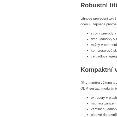
Robustní lit
Litinové provedení zvyš
oceňují zejména provozov
strojní převody v
drticí jednotky 
mlýny v cementá
kompresorové st
čerpadlové agreg
Kompaktní v
Díky poměru výkonu a ve
OEM sestav, modulárních
extrudéry v plast
míchací zařízen
ventilační jedno
pásové dopravník