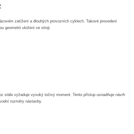
z
, rázovém zatížení a dlouhých provozních cyklech. Takové provedení
u geometrii uložení ve stroji.
oz stále vyžaduje vysoký točivý moment. Tento přístup usnadňuje návrh
ůvodní rozměry nástavby.