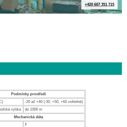
+420 607 351 715
Podmínky prostředí
C)
-20 až +40 (-30, +50, +60 volitelné)
mořská výška
do 1000 m
Mechanická dáta
F