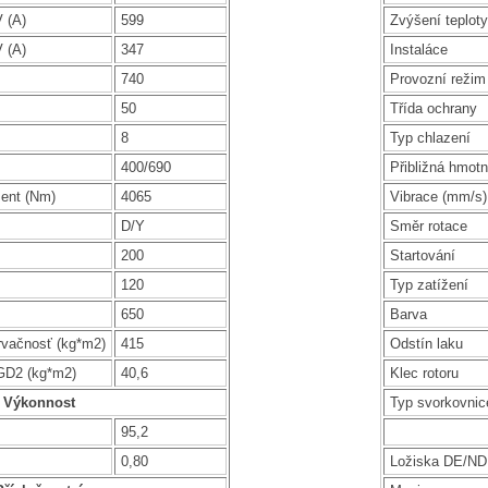
 (A)
599
Zvýšení teploty
 (A)
347
Instaláce
740
Provozní režim
50
Třída ochrany
8
Typ chlazení
400/690
Přibližná hmotn
ent (Nm)
4065
Vibrace (mm/s)
D/Y
Směr rotace
200
Startování
120
Typ zatížení
650
Barva
rvačnosť (kg*m2)
415
Odstín laku
GD2 (kg*m2)
40,6
Klec rotoru
Výkonnost
Typ svorkovnic
95,2
0,80
Ložiska DE/N