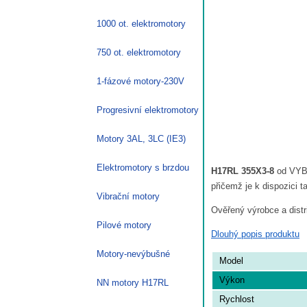
1000 ot. elektromotory
750 ot. elektromotory
1-fázové motory-230V
Progresivní elektromotory
Motory 3AL, 3LC (IE3)
Elektromotory s brzdou
H17RL 355X3-8
od VYBO
přičemž je k dispozici t
Vibrační motory
Ověřený výrobce a dist
Pilové motory
Dlouhý popis produktu
Motory-nevýbušné
Model
Výkon
NN motory H17RL
Rychlost