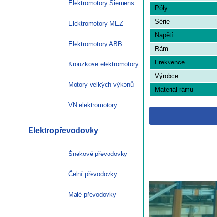
Elektromotory Siemens
Póly
Série
Elektromotory MEZ
Napětí
Elektromotory ABB
Rám
Frekvence
Kroužkové elektromotory
Výrobce
Motory velkých výkonů
Materiál rámu
VN elektromotory
Elektropřevodovky
Šnekové převodovky
Čelní převodovky
Malé převodovky