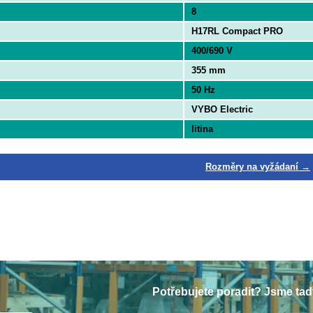
8
H17RL Compact PRO
400/690 V
355 mm
50 Hz
VYBO Electric
litina
Rozměry na vyžádaní →
Potřebujete poradit? Jsme tad