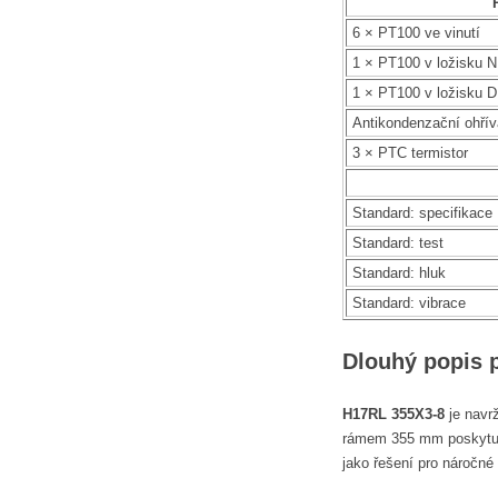
6 × PT100 ve vinutí
1 × PT100 v ložisku 
1 × PT100 v ložisku 
Antikondenzační ohří
3 × PTC termistor
Standard: specifikace
Standard: test
Standard: hluk
Standard: vibrace
Dlouhý popis 
H17RL 355X3-8
je navrž
rámem 355 mm poskytuje 
jako řešení pro náročné