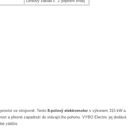
Lithiový základ č. 2 (teplotní třída)
rostor ve strojovně. Tento
8-polový elektromotor
s výkonem 315 kW a
nost a přesné zapadnutí do stávajícího pohonu. VYBO Electric jej dodává
bé zátěže.