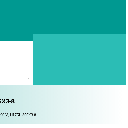
5X3-8
/690 V, H17RL 355X3-8