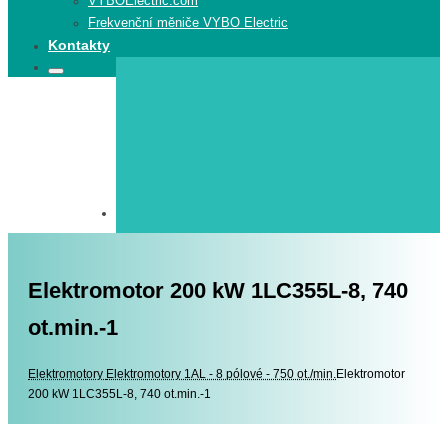
VYBOElectric.com
Frekvenční měniče VYBO Electric
Kontakty
Search
Search
for:
Elektromotor 200 kW 1LC355L-8, 740
ot.min.-1
Elektromotory
Elektromotory
Elektromotory 1AL - 8 pólové - 750 ot./min.
Elektromotor
200 kW 1LC355L-8, 740 ot.min.-1