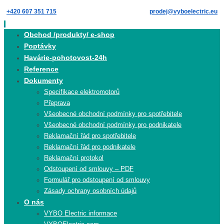
Skip
+420 607 351 715
prodej@vyboelectric.eu
to
content
Skip
Obchod /produkty/ e-shop
to
Poptávky
content
Havárie-pohotovost-24h
Reference
Dokumenty
Specifikace elektromotorů
Přeprava
Všeobecné obchodní podmínky pro spotřebitele
Všeobecné obchodní podmínky pro podnikatele
Reklamační řád pro spotřebitele
Reklamační řád pro podnikatele
Reklamační protokol
Odstoupení od smlouvy – PDF
Formulář pro odstoupení od smlouvy
Zásady ochrany osobních údajů
O nás
VYBO Electric informace