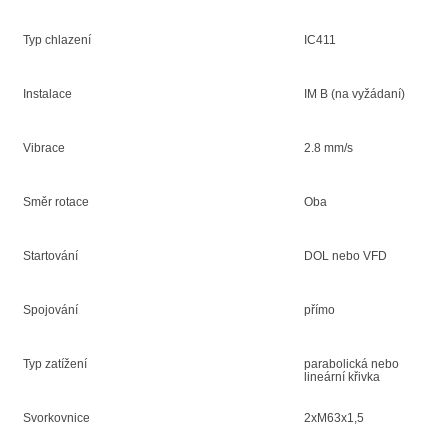
Typ chlazení
IC411
Instalace
IM B (na vyžádaní)
Vibrace
2.8 mm/s
Směr rotace
Oba
Startování
DOL nebo VFD
Spojování
přímo
Typ zatížení
parabolická nebo
lineární křivka
Svorkovnice
2xM63x1,5