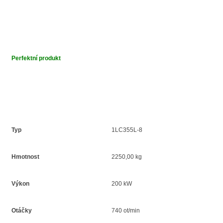
Perfektní produkt
Typ
1LC355L-8
Hmotnost
2250,00 kg
Výkon
200 kW
Otáčky
740 ot/min