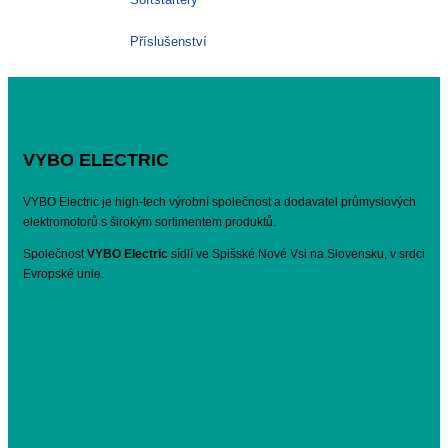
Příslušenství
VYBO ELECTRIC
VYBO Electric je high-tech výrobní společnost a dodavatel průmyslových
elektromotorů s širokým sortimentem produktů.
Společnost
VYBO Electric
sídlí ve Spišské Nové Vsi na Slovensku, v srdci
Evropské unie.