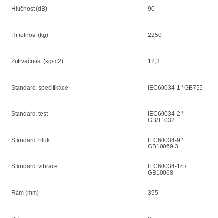
Hlučnost (dB)
90
Hmotnost (kg)
2250
Zotrvačnost (kg/m2)
12,3
Standard: specifikace
IEC60034-1 / GB755
Standard: test
IEC60034-2 /
GB/T1032
Standard: hluk
IEC60034-9 /
GB10069.3
Standard: vibrace
IEC60034-14 /
GB10068
Rám (mm)
355