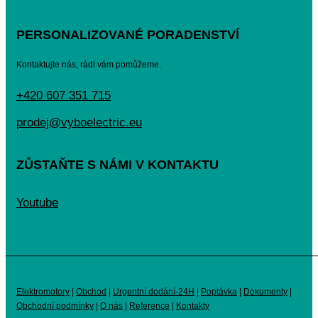
PERSONALIZOVANÉ PORADENSTVÍ
Kontaktujte nás, rádi vám pomůžeme.
+420 607 351 715
prodej@vyboelectric.eu
ZŮSTAŇTE S NÁMI V KONTAKTU
Youtube
Elektromotory
|
Obchod
|
Urgentní dodání-24H
|
Poptávka
|
Dokumenty
|
Obchodní podmínky
|
O nás
|
Reference
|
Kontakty