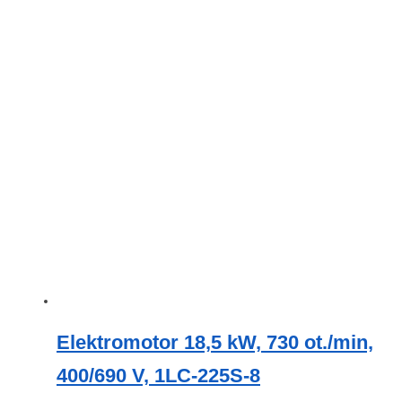
má
více
variant.
Možnosti
lze
vybrat
na
stránce
produktu
Elektromotor 18,5 kW, 730 ot./min,
400/690 V, 1LC-225S-8