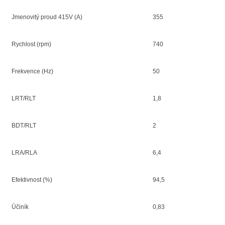
Jmenovitý proud 415V (A)
355
Rychlost (rpm)
740
Frekvence (Hz)
50
LRT/RLT
1,8
BDT/RLT
2
LRA/RLA
6,4
Efektivnost (%)
94,5
Účiník
0,83