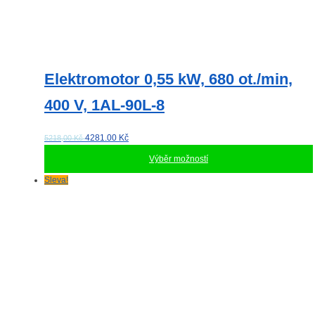
Elektromotor 0,55 kW, 680 ot./min,
400 V, 1AL-90L-8
4281.00
Kč
5218,00 Kč
Výběr možností
Tento
Sleva!
produkt
má
více
variant.
Možnosti
lze
vybrat
na
stránce