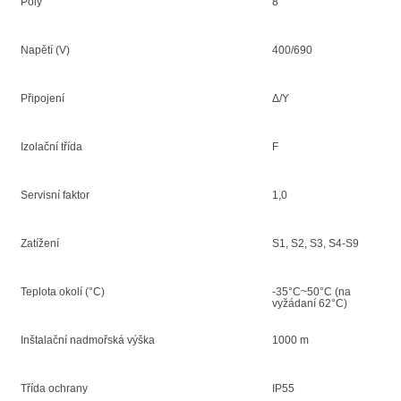
Poly
8
Napětí (V)
400/690
Připojení
Δ/Y
Izolační třída
F
Servisní faktor
1,0
Zatížení
S1, S2, S3, S4-S9
Teplota okolí (°C)
-35°C~50°C (na
vyžádaní 62°C)
Inštalační nadmořská výška
1000 m
Třída ochrany
IP55