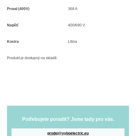
Proud (400V)
368 A
Napětí
400/690 V
Kostra
Litina
Produkt je dostupný na skladě.
Potřebujete poradit? Jsme tady pro vás.
prodej@vyboelectric.eu