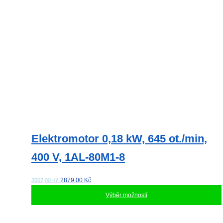
produktu
Elektromotor 0,18 kW, 645 ot./min,
400 V, 1AL-80M1-8
2879.00
Kč
3507,00 Kč
Výběr možností
Tento
produkt