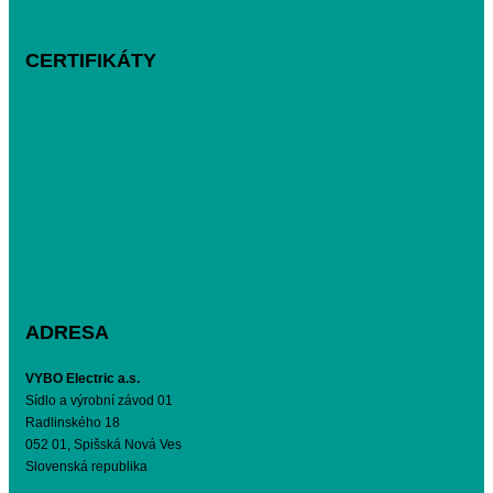
CERTIFIKÁTY
ADRESA
VYBO Electric a.s.
Sídlo a výrobní závod 01
Radlinského 18
052 01, Spišská Nová Ves
Slovenská republika