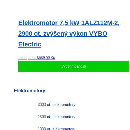
Elektromotor 7,5 kW 1ALZ112M-2,
2900 ot. zvýšený výkon VYBO
Electric
8689.00
Kč
10589,00 Kč
Výběr možností
Tento
produkt
má
Elektromotory
více
variant.
Možnosti
3000 ot. elektromotory
lze
vybrat
1500 ot. elektromotory
na
stránce
1000 ot. elektromotory