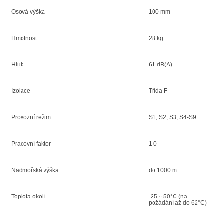
Osová výška
100 mm
Hmotnost
28 kg
Hluk
61 dB(A)
Izolace
Třída F
Provozní režim
S1, S2, S3, S4-S9
Pracovní faktor
1,0
Nadmořská výška
do 1000 m
Teplota okolí
-35～50°C (na
požádání až do 62°C)