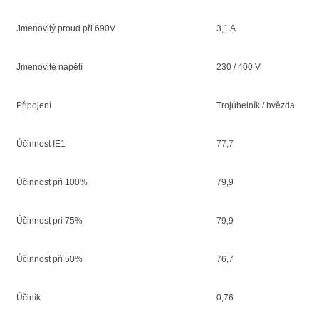
Jmenovitý proud při 690V
3,1 A
Jmenovité napětí
230 / 400 V
Připojení
Trojúhelník / hvězda
Účinnost IE1
77,7
Účinnost při 100%
79,9
Účinnost pri 75%
79,9
Účinnost při 50%
76,7
Účiník
0,76