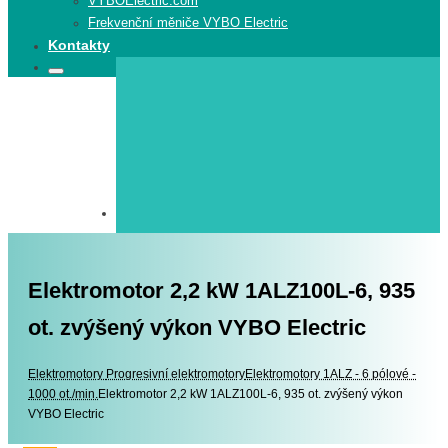
VYBOElectric.com
Frekvenční měniče VYBO Electric
Kontakty
Search
Search
for:
Elektromotor 2,2 kW 1ALZ100L-6, 935
ot. zvýšený výkon VYBO Electric
Elektromotory
Elektromotory
Progresivní elektromotory
Elektromotory 1ALZ - 6 pólové -
1000 ot./min.
Elektromotor 2,2 kW 1ALZ100L-6, 935 ot. zvýšený výkon
VYBO Electric