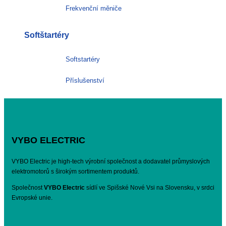
Frekvenční měniče
Softštartéry
Softstartéry
Příslušenství
VYBO ELECTRIC
VYBO Electric je high-tech výrobní společnost a dodavatel průmyslových
elektromotorů s širokým sortimentem produktů.
Společnost
VYBO Electric
sídlí ve Spišské Nové Vsi na Slovensku, v srdci
Evropské unie.