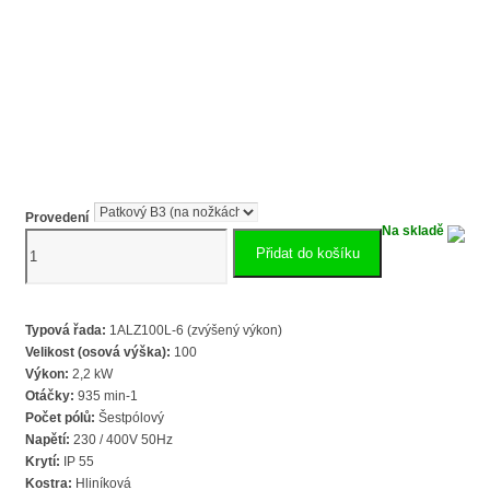
Provedení
Na skladě
Elektromotor
Přidat do košíku
2,2
kW
1ALZ100L-
6,
Typová řada:
1ALZ100L-6 (zvýšený výkon)
935
Velikost (osová výška):
100
ot.
Výkon:
2,2 kW
zvýšený
Otáčky:
935 min-1
výkon
Počet pólů:
Šestpólový
VYBO
Napětí:
230 / 400V 50Hz
Electric
Krytí:
IP 55
množství
Kostra:
Hliníková