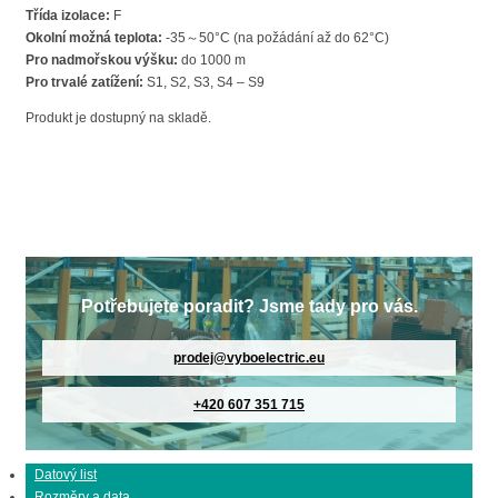
Třída izolace:
F
Okolní možná teplota:
-35～50°C (na požádání až do 62°C)
Pro nadmořskou výšku:
do 1000 m
Pro trvalé zatížení:
S1, S2, S3, S4 – S9
Produkt je dostupný na skladě.
Potřebujete poradit? Jsme tady pro vás.
prodej@vyboelectric.eu
+420 607 351 715
Datový list
Rozměry a data