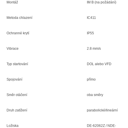
Montáž
IM B (na požádání)
Metoda chlazení
IC411
Ochranné krytí
IP55
Vibrace
2.8 mm/s
Typ startování
DOL alebo VFD
Spojování
přímo
Směr otáčení
oba směry
Druh zatížení
parabolické/lineární
Ložiska
DE-62062Z / NDE-