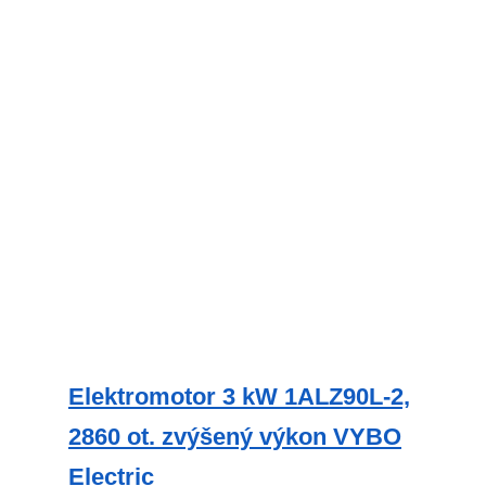
variant.
Možnosti
lze
vybrat
na
stránce
produktu
Elektromotor 3 kW 1ALZ90L-2,
2860 ot. zvýšený výkon VYBO
Electric