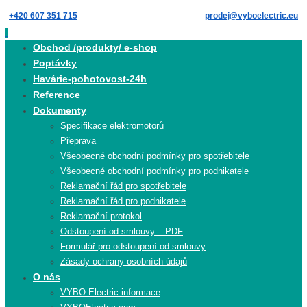
Skip
+420 607 351 715
prodej@vyboelectric.eu
to
content
Skip
Obchod /produkty/ e-shop
to
Poptávky
content
Havárie-pohotovost-24h
Reference
Dokumenty
Specifikace elektromotorů
Přeprava
Všeobecné obchodní podmínky pro spotřebitele
Všeobecné obchodní podmínky pro podnikatele
Reklamační řád pro spotřebitele
Reklamační řád pro podnikatele
Reklamační protokol
Odstoupení od smlouvy – PDF
Formulář pro odstoupení od smlouvy
Zásady ochrany osobních údajů
O nás
VYBO Electric informace