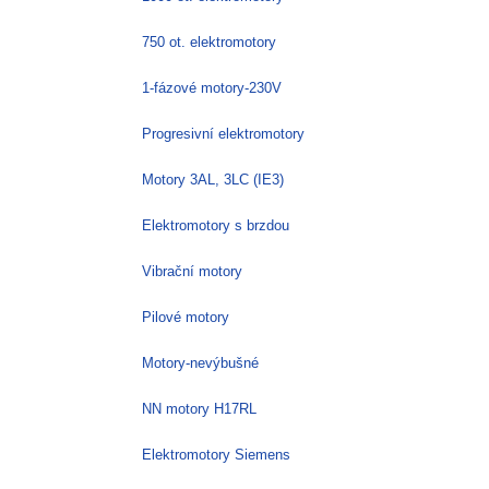
produktu
750 ot. elektromotory
1-fázové motory-230V
Progresivní elektromotory
Motory 3AL, 3LC (IE3)
Elektromotory s brzdou
Vibrační motory
Pilové motory
Motory-nevýbušné
NN motory H17RL
Elektromotory Siemens