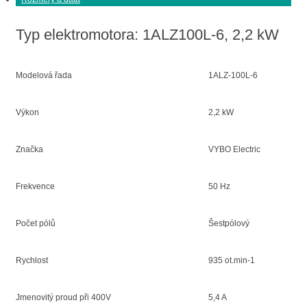
Typ elektromotora: 1ALZ100L-6, 2,2 kW
Modelová řada
1ALZ-100L-6
Výkon
2,2 kW
Značka
VYBO Electric
Frekvence
50 Hz
Počet pólů
Šestpólový
Rychlost
935 ot.min-1
Jmenovitý proud při 400V
5,4 A