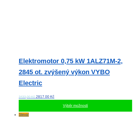
Elektromotor 0,75 kW 1ALZ71M-2,
2845 ot. zvýšený výkon VYBO
Electric
2817.00
Kč
3433,00 Kč
Výběr možností
Tento
Sleva!
produkt
má
více