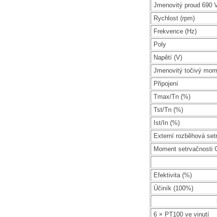
Jmenovitý proud 690 V
Rychlost (rpm)
Frekvence (Hz)
Poly
Napětí (V)
Jmenovitý točivý mom
Připojení
Tmax/Tn (%)
Tst/Tn (%)
Ist/In (%)
Externí rozběhová set
Moment setrvačnosti 
Efektivita (%)
Účiník (100%)
6 × PT100 ve vinutí