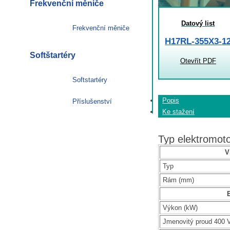
Frekvenční měniče
Datový list
Frekvenční měniče
H17RL-355X3-1
Softštartéry
Otevřít PDF
Softstartéry
Popis
Příslušenství
Ke stažení
Typ elektromo
V
Typ
Rám (mm)
E
Výkon (kW)
Jmenovitý proud 400 V