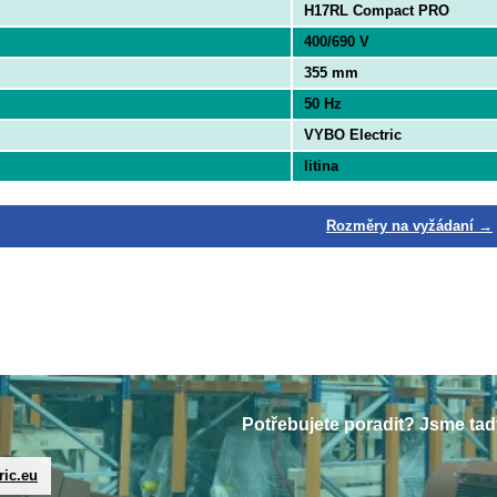
H17RL Compact PRO
400/690 V
355 mm
50 Hz
VYBO Electric
litina
Rozměry na vyžádaní →
Potřebujete poradit? Jsme tad
ric.eu