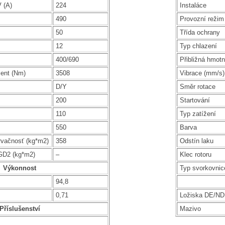
 (A)
224
Instaláce
490
Provozní režim
50
Třída ochrany
12
Typ chlazení
400/690
Přibližná hmotn
ent (Nm)
3508
Vibrace (mm/s)
D/Y
Směr rotace
200
Startování
110
Typ zatížení
550
Barva
rvačnosť (kg*m2)
358
Odstín laku
GD2 (kg*m2)
–
Klec rotoru
Výkonnost
Typ svorkovnic
94,8
0,71
Ložiska DE/N
Příslušenství
Mazivo