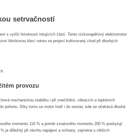
ou setrvačností
ní s vyšší hmotností rotujících částí. Tento nízkonapěťový elektromotor
ní hliníkovou klecí rotoru se projeví kultivovaný chod při dlouhých
ch.
ržitém provozu
ová mechanickou stabilitu i při znečištění, vibracích a teplotních
 do pohonu. Díky tomu se motor hodí i do sestav, kde se očekává dlouhá
ozběhového momentu 110 % a poměr zvratového momentu 200 % poskytují
 je důležitý při návrhu napájení a ochrany, zejména u větších