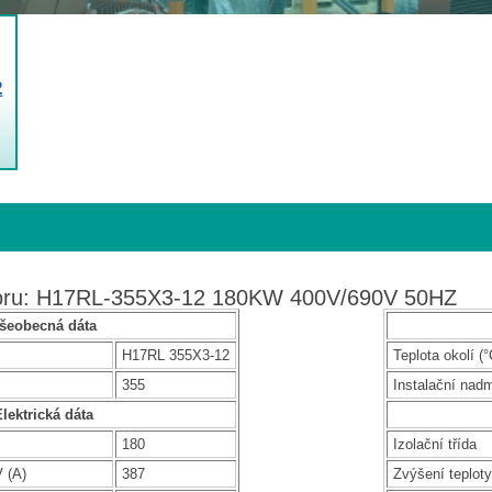
2
toru: H17RL-355X3-12 180KW 400V/690V 50HZ
šeobecná dáta
H17RL 355X3-12
Teplota okolí (°
355
Instalační nad
lektrická dáta
180
Izolační třída
 (A)
387
Zvýšení teploty