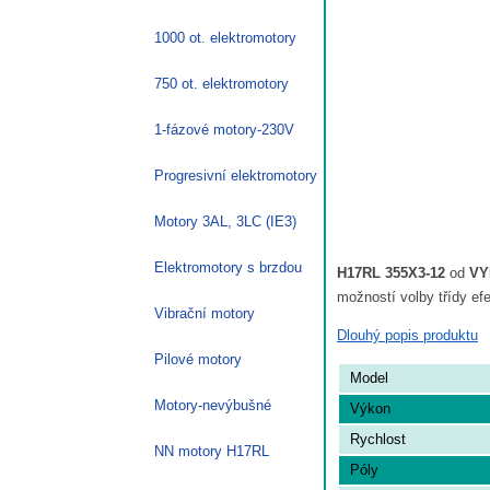
1000 ot. elektromotory
750 ot. elektromotory
1-fázové motory-230V
Progresivní elektromotory
Motory 3AL, 3LC (IE3)
Elektromotory s brzdou
H17RL 355X3-12
od
VY
možností volby třídy ef
Vibrační motory
Dlouhý popis produktu
Pilové motory
Model
Motory-nevýbušné
Výkon
Rychlost
NN motory H17RL
Póly