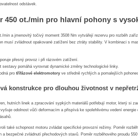
kovatelnost odstávek.
r 450 ot./min
pro hlavní pohony s vysok
./min a jmenovitý točivý moment 3508 Nm vytvářejí rezervu pro rozběh zaříze
n musí zvládnout opakované zatížení bez ztráty stability. V kombinaci s masiv
poruje přesný provoz i při rázovém zatížení.
t sestavy pomáhá vyrovnat dynamické změny technologické linky.
hodná pro
třífázové elektromotory
ve středně rychlých a pomalejších pohone
ová konstrukce pro dlouhou životnost v nepřet
, hutních linek a zpracování sypkých materiálů potřebují motor, který si zach
zvyšuje odolnost vůči deformacím a přispívá ke spolehlivému vedení energie
zásahů.
e roli také schopnost motoru zvládat specifické provozní režimy. Poměr r
ěh a bezpečné zvládnutí přechodových stavů. Poměr rozběhového proudu 550 %