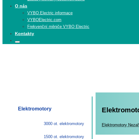
O nás
VYBO Electric informace
VYBOElectric.com
Frekvenční měniče VYBO Electric
Kontakty
Search
Search
for:
Elektromotory
Elektromoto
3000 ot. elektromotory
Elekt
Elektromotory
Nezař
1500 ot. elektromotory