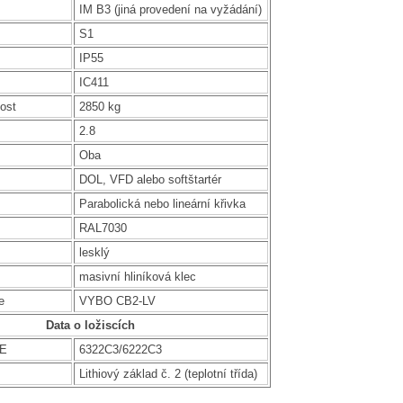
IM B3 (jiná provedení na vyžádání)
S1
IP55
IC411
ost
2850 kg
2.8
Oba
DOL, VFD alebo softštartér
Parabolická nebo lineární křivka
RAL7030
lesklý
masivní hliníková klec
e
VYBO CB2-LV
Data o ložiscích
DE
6322C3/6222C3
Lithiový základ č. 2 (teplotní třída)