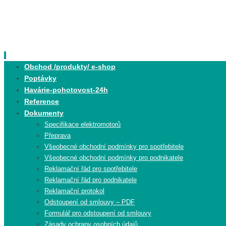
Skip
to
content
Skip
Obchod /produkty/ e-shop
to
Poptávky
content
Havárie-pohotovost-24h
Reference
Dokumenty
Specifikace elektromotorů
Přeprava
Všeobecné obchodní podmínky pro spotřebitele
Všeobecné obchodní podmínky pro podnikatele
Reklamační řád pro spotřebitele
Reklamační řád pro podnikatele
Reklamační protokol
Odstoupení od smlouvy – PDF
Formulář pro odstoupení od smlouvy
Zásady ochrany osobních údajů