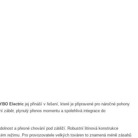
YBO Electric
jej přináší v řešení, které je připravené pro náročné pohony
ní záběr, plynulý přenos momentu a spolehlivá integrace do
olnost a přesné chování pod zátěží. Robustní litinová konstrukce
těžkém režimu. Pro provozovatele velkých továren to znamená méně zásahů