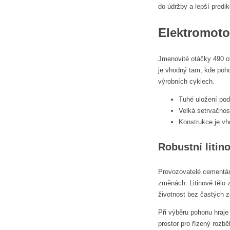
do údržby a lepší predi
Elektromoto
Jmenovité otáčky 490 ot
je vhodný tam, kde poho
výrobních cyklech.
Tuhé uložení pod
Velká setrvačnos
Konstrukce je v
Robustní litin
Provozovatelé cementáren
změnách. Litinové tělo 
životnost bez častých 
Při výběru pohonu hraj
prostor pro řízený rozb