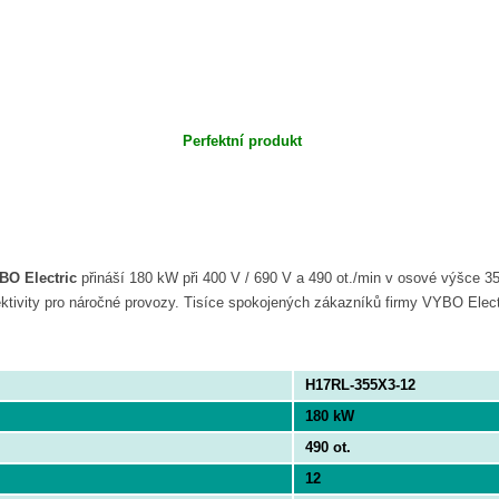
Perfektní produkt
BO Electric
přináší 180 kW při 400 V / 690 V a 490 ot./min v osové výšce
ektivity pro náročné provozy. Tisíce spokojených zákazníků firmy VYBO Electr
H17RL-355X3-12
180 kW
490 ot.
12