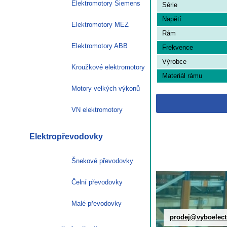
Elektromotory Siemens
Série
Napětí
Elektromotory MEZ
Rám
Elektromotory ABB
Frekvence
Výrobce
Kroužkové elektromotory
Materiál rámu
Motory velkých výkonů
VN elektromotory
Elektropřevodovky
Šnekové převodovky
Čelní převodovky
Malé převodovky
prodej@vyboelect