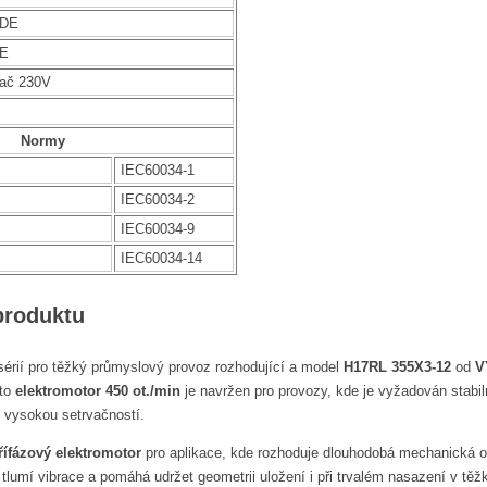
NDE
DE
vač 230V
Normy
IEC60034-1
IEC60034-2
IEC60034-9
IEC60034-14
produktu
sérií pro těžký průmyslový provoz rozhodující a model
H17RL 355X3-12
od
V
nto
elektromotor 450 ot./min
je navržen pro provozy, kde je vyžadován stabil
 vysokou setrvačností.
třífázový elektromotor
pro aplikace, kde rozhoduje dlouhodobá mechanická od
 tlumí vibrace a pomáhá udržet geometrii uložení i při trvalém nasazení v 