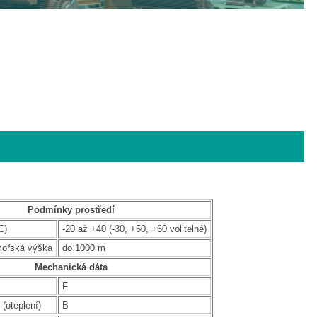
Podmínky prostředí
C)
-20 až +40 (-30, +50, +60 volitelné)
mořská výška
do 1000 m
Mechanická dáta
F
 (oteplení)
B