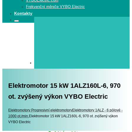
VYBOElectric.com
Frekvenční měniče VYBO Electric
Kontakty
Search
Search
for:
Elektromotor 15 kW 1ALZ160L-6, 970
ot. zvýšený výkon VYBO Electric
Elektromotory
Elektromotory
Progresivní elektromotory
Elektromotory 1ALZ - 6 pólové -
1000 ot./min.
Elektromotor 15 kW 1ALZ160L-6, 970 ot. zvýšený výkon
VYBO Electric