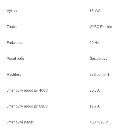
Výkon
15 kW
Značka
VYBO Electric
Frekvence
50 Hz
Počet pólů
Šestpólový
Rychlost
970 ot.min-1
Jmenovitý proud při 400V
30,5 A
Jmenovitý proud při 690V
17,7 A
Jmenovité napětí
400 / 690 V