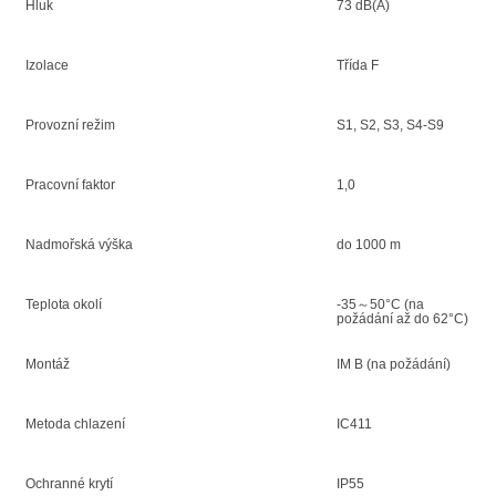
Hluk
73 dB(A)
Izolace
Třída F
Provozní režim
S1, S2, S3, S4-S9
Pracovní faktor
1,0
Nadmořská výška
do 1000 m
Teplota okolí
-35～50°C (na
požádání až do 62°C)
Montáž
IM B (na požádání)
Metoda chlazení
IC411
Ochranné krytí
IP55