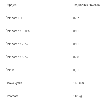
Připojení
Trojúhelník / hvězda
Účinnost IE1
87,7
Účinnost při 100%
89,1
Účinnost pri 75%
89,1
Účinnost při 50%
87,8
Účiník
0,81
Osová výška
160 mm
Hmotnost
118 kg