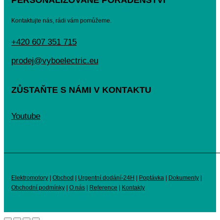
PERSONALIZOVANÉ PORADENSTVÍ
Kontaktujte nás, rádi vám pomůžeme.
+420 607 351 715
prodej@vyboelectric.eu
ZŮSTAŇTE S NÁMI V KONTAKTU
Youtube
Elektromotory
|
Obchod
|
Urgentní dodání-24H
|
Poptávka
|
Dokumenty
|
Obchodní podmínky
|
O nás
|
Reference
|
Kontakty