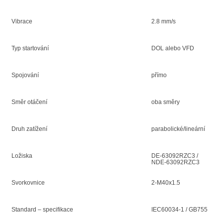
Vibrace
2.8 mm/s
Typ startování
DOL alebo VFD
Spojování
přímo
Směr otáčení
oba směry
Druh zatížení
parabolické/lineární
Ložiska
DE-63092RZC3 /
NDE-63092RZC3
Svorkovnice
2-M40x1.5
Standard – specifikace
IEC60034-1 / GB755