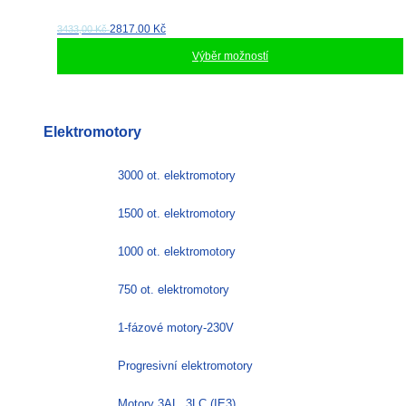
2817.00
Kč
3433,00 Kč
Výběr možností
Tento
produkt
má
Elektromotory
více
variant.
Možnosti
3000 ot. elektromotory
lze
vybrat
1500 ot. elektromotory
na
stránce
1000 ot. elektromotory
produktu
750 ot. elektromotory
1-fázové motory-230V
Progresivní elektromotory
Motory 3AL, 3LC (IE3)