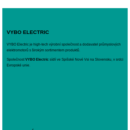
VYBO ELECTRIC
VYBO Electric je high-tech výrobní společnost a dodavatel průmyslových
elektromotorů s širokým sortimentem produktů.
Společnost
VYBO Electric
sídlí ve Spišské Nové Vsi na Slovensku, v srdci
Evropské unie.