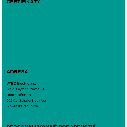
CERTIFIKÁTY
ADRESA
VYBO Electric a.s.
Sídlo a výrobní závod 01
Radlinského 18
052 01, Spišská Nová Ves
Slovenská republika