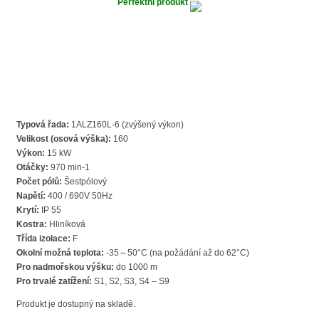
Perfektní produkt
Typová řada:
1ALZ160L-6 (zvýšený výkon)
Velikost (osová výška):
160
Výkon:
15 kW
Otáčky:
970 min-1
Počet pólů:
Šestpólový
Napětí:
400 / 690V 50Hz
Krytí:
IP 55
Kostra:
Hliníková
Třída izolace:
F
Okolní možná teplota:
-35～50°C (na požádání až do 62°C)
Pro nadmořskou výšku:
do 1000 m
Pro trvalé zatížení:
S1, S2, S3, S4 – S9
Produkt je dostupný na skladě.