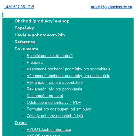
Skip
+420 607 351 715
prodej@vyboelectric.eu
to
content
Skip
Obchod /produkty/ e-shop
to
Poptávky
content
Havárie-pohotovost-24h
Reference
Dokumenty
Specifikace elektromotorů
Přeprava
Všeobecné obchodní podmínky pro spotřebitele
Všeobecné obchodní podmínky pro podnikatele
Reklamační řád pro spotřebitele
Reklamační řád pro podnikatele
Reklamační protokol
Odstoupení od smlouvy – PDF
Formulář pro odstoupení od smlouvy
Zásady ochrany osobních údajů
O nás
VYBO Electric informace