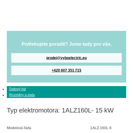
Potřebujete poradit? Jsme tady pro vás.
prodej@vyboelectric.eu
+420 607 351 715
Datový list
Rozměry a data
Typ elektromotora: 1ALZ160L- 15 kW
Modelová řada
1ALZ-160L-6