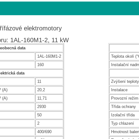
třífázové elektromotory
oru: 1AL-160M1-2, 11 kW
eobecná data
1AL-160M1-2
Teplota okolí (°
160
Instalační nad
ektrická data
11
Zvýšení teploty
 (A)
20,2
Instalace
 (A)
11,71
Provozní režim
2930
Třída ochrany
50
Izolační třída
2
Typ chlazení
400/690
Hmotnost balen