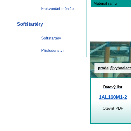
Materiál rámu
Frekvenční měniče
Softštartéry
Softstartéry
Příslušenství
prodej@vyboelect
Dátový list
1AL160M1-2
Otevřít PDF