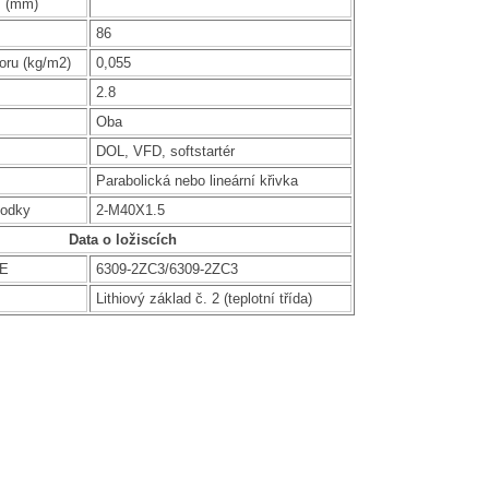
í (mm)
86
oru (kg/m2)
0,055
2.8
Oba
DOL, VFD, softstartér
Parabolická nebo lineární křivka
hodky
2-M40X1.5
Data o ložiscích
DE
6309-2ZC3/6309-2ZC3
Lithiový základ č. 2 (teplotní třída)