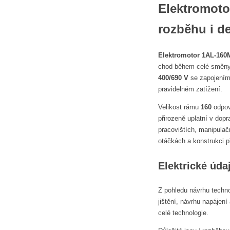
Elektromotor
rozběhu i de
Elektromotor 1AL-160
chod během celé směny
400/690 V
se zapojení
pravidelném zatížení.
Velikost rámu
160
odpoví
přirozeně uplatní v dop
pracovištích, manipulač
otáčkách a konstrukci 
Elektrické úda
Z pohledu návrhu techn
jištění, návrhu napájení
celé technologie.