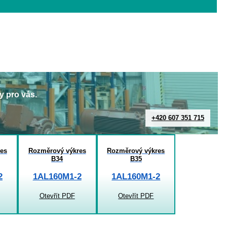
y pro vás.
+420 607 351 715
es
Rozměrový výkres
Rozměrový výkres
B34
B35
2
1AL160M1-2
1AL160M1-2
Otevřít PDF
Otevřít PDF