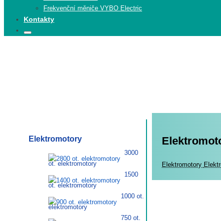
Frekvenční měniče VYBO Electric
Kontakty
Search
Search
for:
Elektromotory
Elektromoto
3000
ot. elektromotory
Elekt
Elektromotory
Elekt
1500
ot. elektromotory
1000 ot.
elektromotory
750 ot.