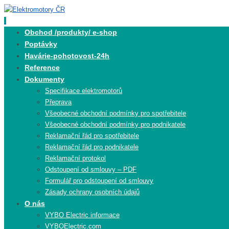
Skip
to
content
Skip
Obchod /produkty/ e-shop
to
Poptávky
content
Havárie-pohotovost-24h
Reference
Dokumenty
Specifikace elektromotorů
Přeprava
Všeobecné obchodní podmínky pro spotřebitele
Všeobecné obchodní podmínky pro podnikatele
Reklamační řád pro spotřebitele
Reklamační řád pro podnikatele
Reklamační protokol
Odstoupení od smlouvy – PDF
Formulář pro odstoupení od smlouvy
Zásady ochrany osobních údajů
O nás
VYBO Electric informace
VYBOElectric.com