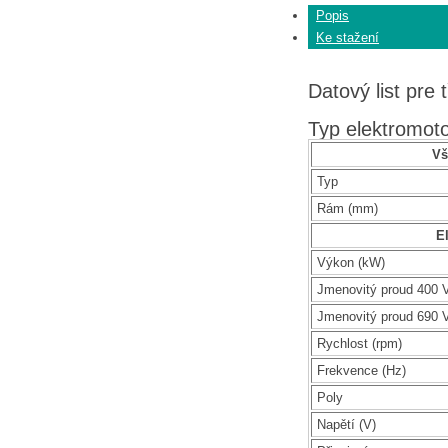
Popis
Ke stažení
Datový list pre 
Typ elektromot
Vš
Typ
Rám (mm)
El
Výkon (kW)
Jmenovitý proud 400 V
Jmenovitý proud 690 V
Rychlost (rpm)
Frekvence (Hz)
Poly
Napětí (V)