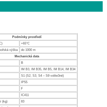
Podmínky prostředí
C)
+65°C
mořská výška
do 1000 m
Mechanická data
B
IM B3, IM B35, IM B5, IM B14, IM B34
S1 (S2, S3, S4 – S9 volite3né)
IP55
F
IC411
í (kg)
83