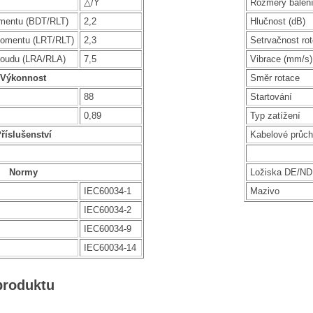
△/Y
Rozměry balen
mentu (BDT/RLT)
2,2
Hlučnost (dB)
omentu (LRT/RLT)
2,3
Setrvačnost rot
roudu (LRA/RLA)
7,5
Vibrace (mm/s)
Výkonnost
Směr rotace
88
Startování
0,89
Typ zatížení
říslušenství
Kabelové průc
Normy
Ložiska DE/N
IEC60034-1
Mazivo
IEC60034-2
IEC60034-9
IEC60034-14
produktu