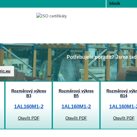
hliník
Potřebujete poradit? Jsme tad
ric.eu
Rozměrový výkres
Rozměrový výkres
Rozměrový výkr
B3
B5
B14
1AL160M1-2
1AL160M1-2
1AL160M1-
Otevřít PDF
Otevřít PDF
Otevřít PDF