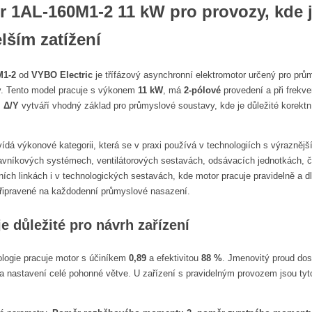
 1AL-160M1-2 11 kW pro provozy, kde je 
lším zatížení
M1-2
od
VYBO Electric
je třífázový asynchronní elektromotor určený pro prů
. Tento model pracuje s výkonem
11 kW
, má
2-pólové
provedení a při frekv
m
Δ/Y
vytváří vhodný základ pro průmyslové soustavy, kde je důležité korektní
dá výkonové kategorii, která se v praxi používá v technologiích s výrazněj
ravníkových systémech, ventilátorových sestavách, odsávacích jednotkách, če
ních linkách i v technologických sestavách, kde motor pracuje pravidelně a d
připravené na každodenní průmyslové nasazení.
je důležité pro návrh zařízení
ologie pracuje motor s účiníkem
0,89
a efektivitou
88 %
. Jmenovitý proud do
 a nastavení celé pohonné větve. U zařízení s pravidelným provozem jsou tyto 