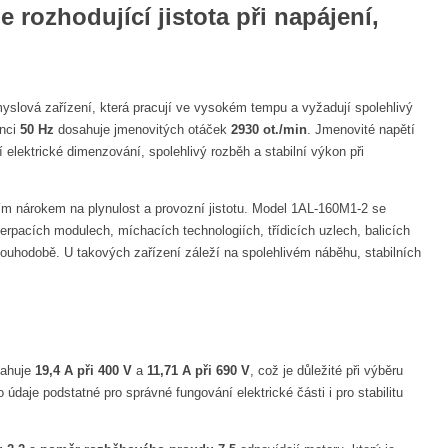
rozhodující jistota při napájení,
myslová zařízení, která pracují ve vysokém tempu a vyžadují spolehlivý
enci
50 Hz
dosahuje jmenovitých otáček
2930 ot./min
. Jmenovité napětí
 elektrické dimenzování, spolehlivý rozběh a stabilní výkon při
ším nárokem na plynulost a provozní jistotu. Model 1AL-160M1-2 se
rpacích modulech, míchacích technologiích, třídicích uzlech, balicích
louhodobě. U takových zařízení záleží na spolehlivém náběhu, stabilních
sahuje
19,4 A při 400 V
a
11,71 A při 690 V
, což je důležité při výběru
údaje podstatné pro správné fungování elektrické části i pro stabilitu