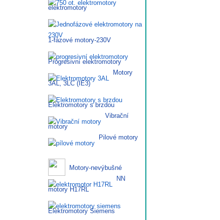
elektromotory
1-fázové motory-230V
Progresivní elektromotory
Motory
3AL, 3LC (IE3)
Elektromotory s brzdou
Vibrační
motory
Pilové motory
Motory-nevýbušné
NN
motory H17RL
Elektromotory Siemens