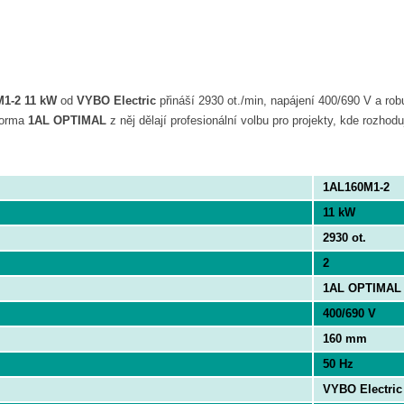
M1-2 11 kW
od
VYBO Electric
přináší 2930 ot./min, napájení 400/690 V a rob
tforma
1AL OPTIMAL
z něj dělají profesionální volbu pro projekty, kde rozhod
1AL160M1-2
11 kW
2930 ot.
2
1AL OPTIMAL
400/690 V
160 mm
50 Hz
VYBO Electric