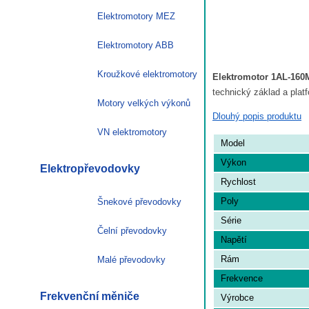
Elektromotory MEZ
Elektromotory ABB
Kroužkové elektromotory
Elektromotor 1AL-160
technický základ a pla
Motory velkých výkonů
Dlouhý popis produktu
VN elektromotory
Model
Výkon
Elektropřevodovky
Rychlost
Poly
Šnekové převodovky
Série
Čelní převodovky
Napětí
Rám
Malé převodovky
Frekvence
Frekvenční měniče
Výrobce