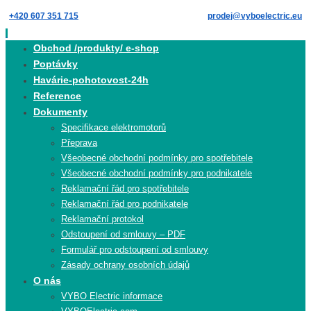
Skip
+420 607 351 715
prodej@vyboelectric.eu
to
content
Skip
Obchod /produkty/ e-shop
to
Poptávky
content
Havárie-pohotovost-24h
Reference
Dokumenty
Specifikace elektromotorů
Přeprava
Všeobecné obchodní podmínky pro spotřebitele
Všeobecné obchodní podmínky pro podnikatele
Reklamační řád pro spotřebitele
Reklamační řád pro podnikatele
Reklamační protokol
Odstoupení od smlouvy – PDF
Formulář pro odstoupení od smlouvy
Zásady ochrany osobních údajů
O nás
VYBO Electric informace