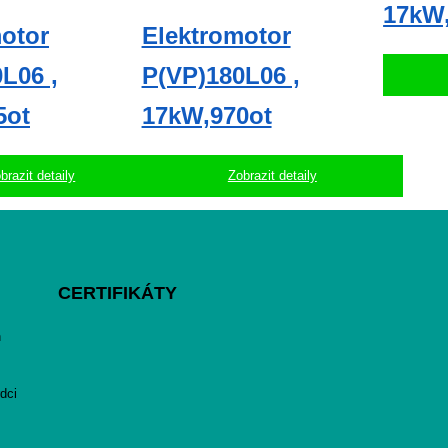
17kW
otor
Elektromotor
L06 ,
P(VP)180L06 ,
5ot
17kW,970ot
brazit detaily
Zobrazit detaily
CERTIFIKÁTY
h
dci