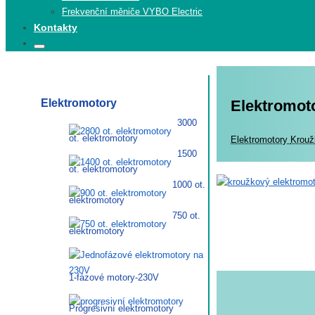
Frekvenční měniče VYBO Electric
Kontakty
Search
Search
for:
Elektromotory
Elektromot
3000
ot. elektromotory
Elekt
Elektromotory
Krouž
1500
ot. elektromotory
1000 ot.
elektromotory
750 ot.
elektromotory
1-fázové motory-230V
Progresivní elektromotory