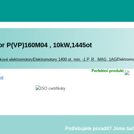
or P(VP)160M04 , 10kW,1445ot
romotory
kové elektromotory
Elektromotory 1400 ot. min. -1 P, R , MAG ,1AG
Elektrom
Perfektní produkt
Potřebujete poradit? Jsme tad