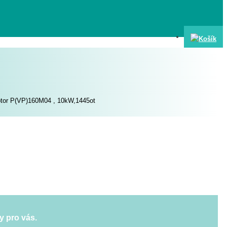
otor P(VP)160M04 , 10kW,1445ot
y pro vás.