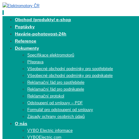
Skip
to
content
Skip
Obchod /produkty/ e-shop
to
Poptávky
content
Havárie-pohotovost-24h
Reference
Dokumenty
Specifikace elektromotorů
Přeprava
Všeobecné obchodní podmínky pro spotřebitele
Všeobecné obchodní podmínky pro podnikatele
Reklamační řád pro spotřebitele
Reklamační řád pro podnikatele
Reklamační protokol
Odstoupení od smlouvy – PDF
Formulář pro odstoupení od smlouvy
Zásady ochrany osobních údajů
O nás
VYBO Electric informace
VYBOElectric.com