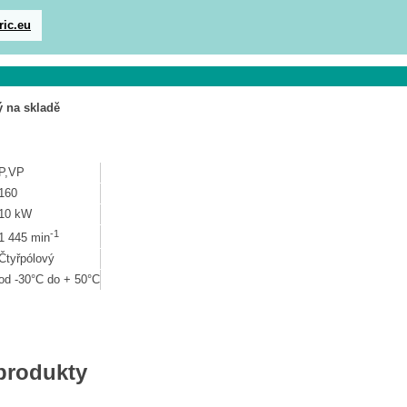
ric.eu
 na skladě
P,VP
160
10 kW
-1
1 445 min
Čtyřpólový
od -30°C do + 50°C
 produkty