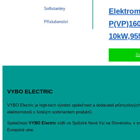
Softstartéry
Elektrom
P(VP)160
Příslušenství
10kW,95
Zo
VYBO ELECTRIC
VYBO Electric je high-tech výrobní společnost a dodavatel průmyslovýc
elektromotorů s širokým sortimentem produktů.
Společnost
VYBO Electric
sídlí ve Spišské Nové Vsi na Slovensku, v sr
Evropské unie.