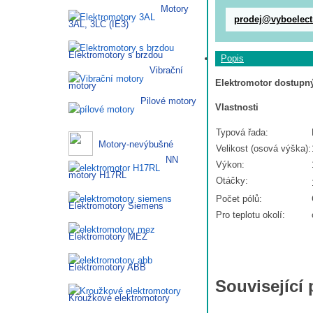
Motory
prodej@vyboelect
3AL, 3LC (IE3)
Elektromotory s brzdou
Popis
Vibrační
Elektromotor dostupný
motory
Pilové motory
Vlastnosti
Typová řada:
Motory-nevýbušné
Velikost (osová výška):
NN
Výkon:
motory H17RL
Otáčky:
Počet pólů:
Elektromotory Siemens
Pro teplotu okolí:
Elektromotory MEZ
Elektromotory ABB
Související
Kroužkové elektromotory