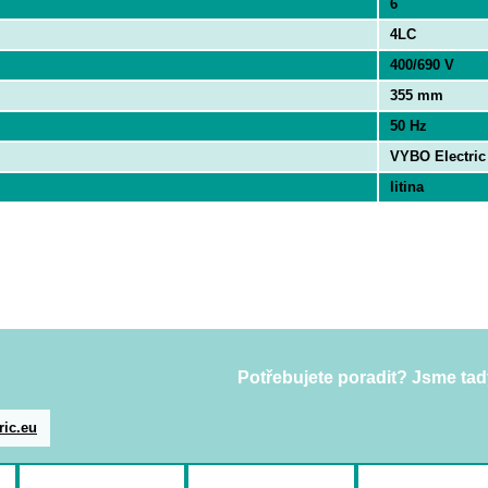
6
4LC
400/690 V
355 mm
50 Hz
VYBO Electric
litina
Potřebujete poradit? Jsme tad
ric.eu