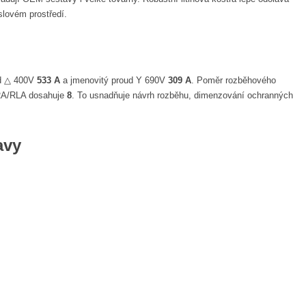
lovém prostředí.
ud △ 400V
533 A
a jmenovitý proud Y 690V
309 A
. Poměr rozběhového
RA/RLA dosahuje
8
. To usnadňuje návrh rozběhu, dimenzování ochranných
avy