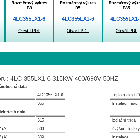
Rozměrový výkres
Rozměrový výkres
Rozměrový výkr
B3
B5
B35
4LC355LX1-6
4LC355LX1-6
4LC355LX1-
Otevřít PDF
Otvoriť PDF
Otevřít PDF
toru: 4LC-355LX1-6 315KW 400/690V 50HZ
šeobecná data
4LC-355LX1-6
Teplota okolí (°
355
Instalační nad
lektrická data
315
Izolační trída
 (A)
533
Zvýšení teploty
 (A)
309
Instalace