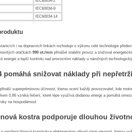
IEC60034-2
IEC60034-9
IEC60034-14
produktu
stanicích i na dopravních linkách rozhoduje o výkonu celé technologie před
menovitých otáčkách
990 ot./min
přinášel stabilní provoz a snižoval energeti
ké energie a lepší kontrolu nad provozními náklady u náročných technologick
4 pomáhá snižovat náklady při nepřetr
4 přináší superprémiovou účinnost, kterou ocení každý provozovatel, kde moto
íkem 0,86 vzniká řešení, které lépe využívá dodanou energii a pomáhá omezo
roky na hospodárnost.
tinová kostra podporuje dlouhou životn
a zesílená litinová konstrukce elektromotoru dávají stroji pevnost, kterou vy