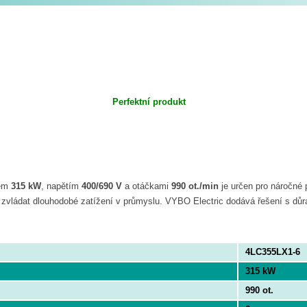
Perfektní produkt
em
315 kW
, napětím
400/690 V
a otáčkami
990 ot./min
je určen pro náročné 
í zvládat dlouhodobé zatížení v průmyslu. VYBO Electric dodává řešení s důraz
4LC355LX1-6
315 kW
990 ot.