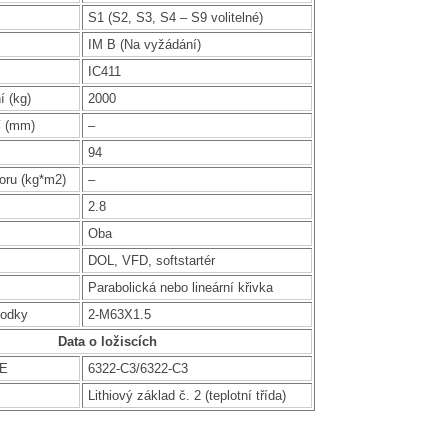
S1 (S2, S3, S4 – S9 volitelné)
IM B (Na vyžádání)
IC411
í (kg)
2000
í (mm)
–
94
oru (kg*m2)
–
2.8
Oba
DOL, VFD, softstartér
Parabolická nebo lineární křivka
hodky
2-M63X1.5
Data o ložiscích
DE
6322-C3/6322-C3
Lithiový základ č. 2 (teplotní třída)