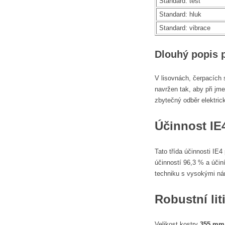
Standard: test
Standard: hluk
Standard: vibrace
Dlouhý popis 
V lisovnách, čerpacích 
navržen tak, aby při j
zbytečný odběr elektric
Účinnost IE
Tato třída účinnosti IE
účinností 96,3 % a účin
techniku s vysokými ná
Robustní li
Velikost kostry
355 mm