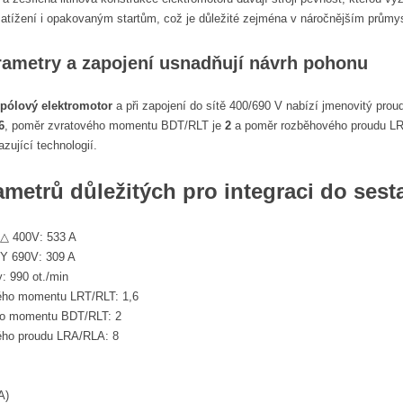
atížení i opakovaným startům, což je důležité zejména v náročnějším průmys
ametry a zapojení usnadňují návrh pohonu
ipólový elektromotor
a při zapojení do sítě 400/690 V nabízí jmenovitý pro
6
, poměr zvratového momentu BDT/RLT je
2
a poměr rozběhového proudu L
azující technologií.
ametrů důležitých pro integraci do sest
 △ 400V: 533 A
 Y 690V: 309 A
: 990 ot./min
ého momentu LRT/RLT: 1,6
ho momentu BDT/RLT: 2
ho proudu LRA/RLA: 8
A)