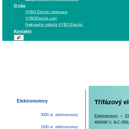
O nás
VYBO Electric informace
VYBOElectric.com
Frekvenční měniče VYBO Electric
Kontakty
Search
Search
for:
Elektromotory
Třífázový e
3000 ot. elektromotory
Elekt
Elektromotory
El
400/690 V, 4LC-355
1500 ot. elektromotory