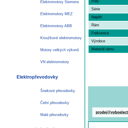
Poly
Elektromotory Siemens
Série
Elektromotory MEZ
Napětí
Rám
Elektromotory ABB
Frekvence
Kroužkové elektromotory
Výrobce
Materiál rámu
Motory velkých výkonů
VN elektromotory
Elektropřevodovky
Šnekové převodovky
Čelní převodovky
prodej@vyboelect
Malé převodovky