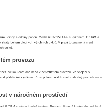
evším účinný a odolný pohon. Model
4LC-355LX1-6
s výkonem
315 kW
je
cké ztráty během dlouhých výrobních cyklů. V praxi to znamená menší
ých celků.
žitém provozu
r běží velkou část dne nebo v nepřetržitém provozu. Ve spojení s
vat přehřívání systému. Proto je tento elektromotor vhodný pro pohonnou
ost v náročném prostředí
žadují OEM sestavy i velké továrny. Robustní litinová kostra lépe odolává