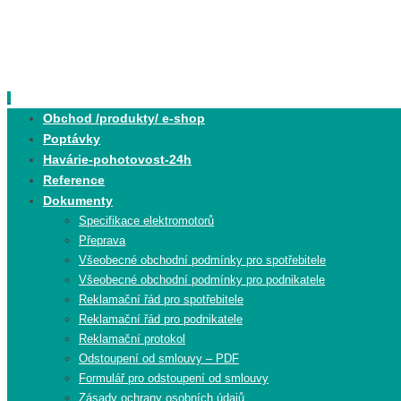
Skip
to
content
Skip
Obchod /produkty/ e-shop
to
Poptávky
content
Havárie-pohotovost-24h
Reference
Dokumenty
Specifikace elektromotorů
Přeprava
Všeobecné obchodní podmínky pro spotřebitele
Všeobecné obchodní podmínky pro podnikatele
Reklamační řád pro spotřebitele
Reklamační řád pro podnikatele
Reklamační protokol
Odstoupení od smlouvy – PDF
Formulář pro odstoupení od smlouvy
Zásady ochrany osobních údajů