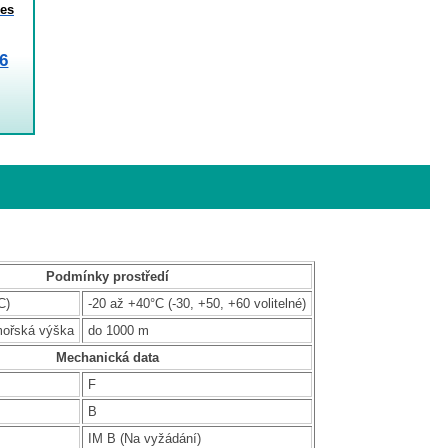
es
6
Podmínky prostředí
C)
-20 až +40°C (-30, +50, +60 volitelné)
mořská výška
do 1000 m
Mechanická data
F
B
IM B (Na vyžádání)