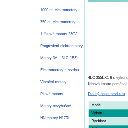
1000 ot. elektromotory
750 ot. elektromotory
1-fázové motory-230V
Progresivní elektromotory
Motory 3AL, 3LC (IE3)
Elektromotory s brzdou
4LC-355LX1-6
s výkon
Vibrační motory
litinová kostra pomáhaj
Dlouhý popis produktu
Pilové motory
Model
Motory-nevýbušné
Výkon
NN motory H17RL
Rychlost