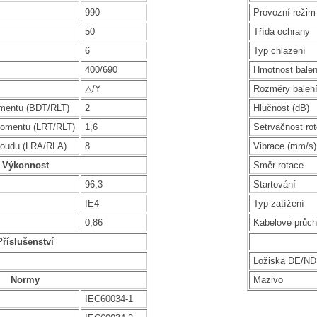
990
Provozní režim
50
Třída ochrany
6
Typ chlazení
400/690
Hmotnost balen
△/Y
Rozměry balen
mentu (BDT/RLT)
2
Hlučnost (dB)
omentu (LRT/RLT)
1,6
Setrvačnost rot
roudu (LRA/RLA)
8
Vibrace (mm/s)
Výkonnost
Směr rotace
96,3
Startování
IE4
Typ zatížení
0,86
Kabelové průc
Příslušenství
Ložiska DE/N
Normy
Mazivo
IEC60034-1