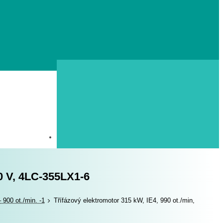
90 V, 4LC-355LX1-6
 900 ot./min. -1
Třífázový elektromotor 315 kW, IE4, 990 ot./min,