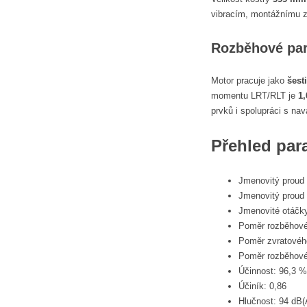
vibracím, montážnímu z
Rozběhové par
Motor pracuje jako
šest
momentu LRT/RLT je
1,
prvků i spolupráci s nav
Přehled par
Jmenovitý proud
Jmenovitý proud
Jmenovité otáčky
Poměr rozběhov
Poměr zvratové
Poměr rozběhové
Účinnost: 96,3 %
Účiník: 0,86
Hlučnost: 94 dB(