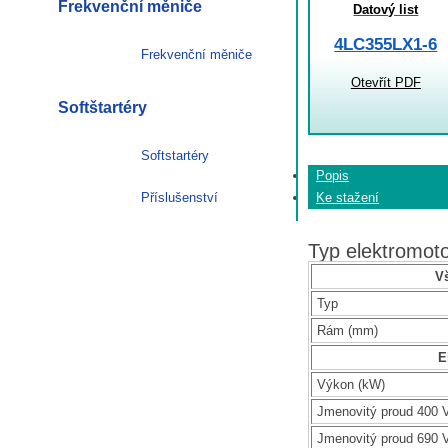
Frekvenční měniče
Datový list
4LC355LX1-6
Frekvenční měniče
Otevřít PDF
Softštartéry
Softstartéry
Popis
Příslušenství
Ke stažení
Typ elektromo
V
Typ
Rám (mm)
E
Výkon (kW)
Jmenovitý proud 400 V
Jmenovitý proud 690 V