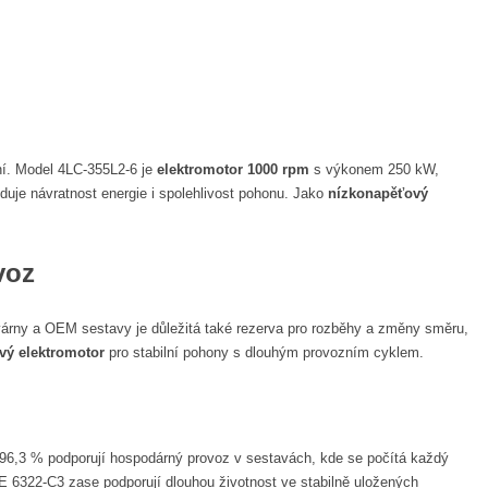
ení. Model 4LC-355L2-6 je
elektromotor 1000 rpm
s výkonem 250 kW,
duje návratnost energie i spolehlivost pohonu. Jako
nízkonapěťový
voz
ovárny a OEM sestavy je důležitá také rezerva pro rozběhy a změny směru,
vý elektromotor
pro stabilní pohony s dlouhým provozním cyklem.
t 96,3 % podporují hospodárný provoz v sestavách, kde se počítá každý
 6322-C3 zase podporují dlouhou životnost ve stabilně uložených