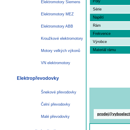
Poly
Elektromotory Siemens
Série
Elektromotory MEZ
Napětí
Rám
Elektromotory ABB
Frekvence
Kroužkové elektromotory
Výrobce
Materiál rámu
Motory velkých výkonů
VN elektromotory
Elektropřevodovky
Šnekové převodovky
Čelní převodovky
prodej@vyboelect
Malé převodovky