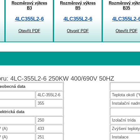
Rozměrový výkres
Rozměrový výkres
Rozměrový výkr
B3
B5
B35
4LC355L2-6
4LC355L2-6
4LC355L2-
Otevřít PDF
Otvoriť PDF
Otevřít PDF
toru: 4LC-355L2-6 250KW 400/690V 50HZ
eobecná data
4LC-355L2-6
Teplota okolí (°
355
Instalační nad
ektrická data
250
Izolační trída
 (A)
433
Zvýšení teploty
 (A)
251
Instalace