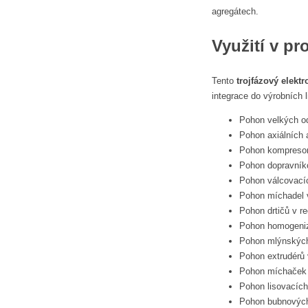
agregátech.
Využití v p
Tento
trojfázový elekt
integrace do výrobních l
Pohon velkých od
Pohon axiálních a
Pohon kompresor
Pohon dopravník
Pohon válcovacíc
Pohon míchadel 
Pohon drtičů v re
Pohon homogeniz
Pohon mlýnských
Pohon extrudérů 
Pohon míchaček v
Pohon lisovacích
Pohon bubnových 