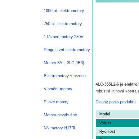
1000 ot. elektromotory
750 ot. elektromotory
1-fázové motory-230V
Progresivní elektromotory
Motory 3AL, 3LC (IE3)
Elektromotory s brzdou
4LC-355L2-6
je
elektro
Vibrační motory
robustní litinová kostr
Dlouhý popis produktu
Pilové motory
Model
Motory-nevýbušné
Výkon
NN motory H17RL
Rychlost