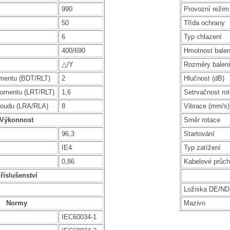
990
Provozní režim
50
Třída ochrany
6
Typ chlazení
400/690
Hmotnost balen
△/Y
Rozměry balen
mentu (BDT/RLT)
2
Hlučnost (dB)
omentu (LRT/RLT)
1,6
Setrvačnost rot
roudu (LRA/RLA)
8
Vibrace (mm/s)
Výkonnost
Směr rotace
96,3
Startování
IE4
Typ zatížení
0,86
Kabelové průc
říslušenství
Ložiska DE/N
Normy
Mazivo
IEC60034-1