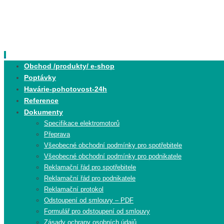
Skip
to
content
Skip
Obchod /produkty/ e-shop
to
Poptávky
content
Havárie-pohotovost-24h
Reference
Dokumenty
Specifikace elektromotorů
Přeprava
Všeobecné obchodní podmínky pro spotřebitele
Všeobecné obchodní podmínky pro podnikatele
Reklamační řád pro spotřebitele
Reklamační řád pro podnikatele
Reklamační protokol
Odstoupení od smlouvy – PDF
Formulář pro odstoupení od smlouvy
Zásady ochrany osobních údajů