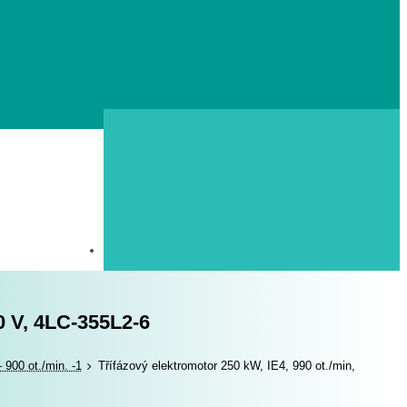
0 V, 4LC-355L2-6
 900 ot./min. -1
Třífázový elektromotor 250 kW, IE4, 990 ot./min,