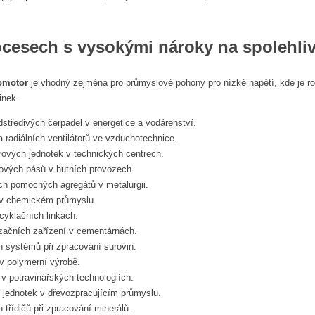
rocesech s vysokými nároky na spolehli
romotor
je vhodný zejména pro průmyslové pohony pro nízké napětí, kde je r
inek.
středivých čerpadel v energetice a vodárenství.
 radiálních ventilátorů ve vzduchotechnice.
ových jednotek v technických centrech.
ových pásů v hutních provozech.
h pomocných agregátů v metalurgii.
v chemickém průmyslu.
cyklačních linkách.
ačních zařízení v cementárnách.
 systémů při zpracování surovin.
v polymerní výrobě.
 potravinářských technologiích.
 jednotek v dřevozpracujícím průmyslu.
třídičů při zpracování minerálů.