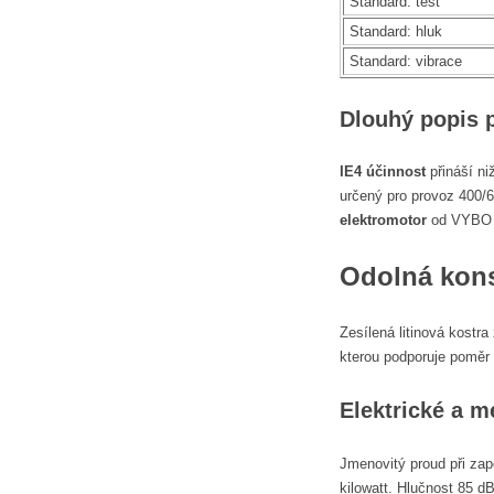
Standard: test
Standard: hluk
Standard: vibrace
Dlouhý popis 
IE4 účinnost
přináší ni
určený pro provoz 400/6
elektromotor
od VYBO E
Odolná kons
Zesílená litinová kostr
kterou podporuje poměr
Elektrické a 
Jmenovitý proud při zap
kilowatt. Hlučnost 85 