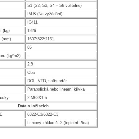
S1 (S2, S3, S4 – S9 volitelné)
IM B (Na vyžádání)
IC411
í (kg)
1826
í (mm)
1607*822*1161
85
oru (kg*m2)
–
2.8
Oba
DOL, VFD, softstartér
Parabolická nebo lineární křivka
hodky
2-M63X1.5
Data o ložiscích
DE
6322-C3/6322-C3
Lithiový základ č. 2 (teplotní třída)