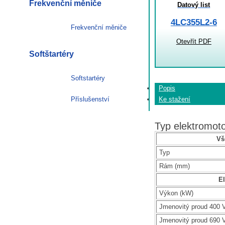
Frekvenční měniče
Datový list
4LC355L2-6
Frekvenční měniče
Otevřít PDF
Softštartéry
Softstartéry
Popis
Příslušenství
Ke stažení
Typ elektromo
Vš
Typ
Rám (mm)
El
Výkon (kW)
Jmenovitý proud 400 V
Jmenovitý proud 690 V