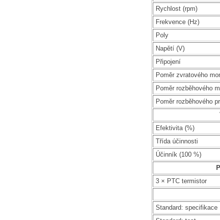
Rychlost (rpm)
Frekvence (Hz)
Poly
Napětí (V)
Připojení
Poměr zvratového mo
Poměr rozběhového m
Poměr rozběhového p
Efektivita (%)
Třída účinnosti
Účinník (100 %)
P
3 × PTC termistor
Standard: specifikace