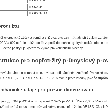
IEC60034-2
IEC60034-9
IEC60034-14
produktu
žší energetické ztráty a pomáhá snižovat provozní náklady při trvalém zatíž
90 V a 990 ot./min, takže dobře zapadá do technologických celků, kde se sle
lectric poskytuje vyvážený výkon pro kontinuální procesy.
trukce pro nepřetržitý průmyslový pro
a zvyšuje tuhost a pomáhá omezit vibrace při náročném zatížení. Pro velké t
 LRT/RLT 1,6, BDT/RLT 2 a LRA/RLA 8. Motor je proto vhodný jako
šestipólo
mechanické údaje pro přesné dimenzování
ojení △ 400V je 433 A a při zapojení Y 690V je 251 A. Účiník 0,86 a účinnos
dB(A) odpovídá robustnímu průmyslovému nasazení, ložiska DE 6322-C3 a NDE