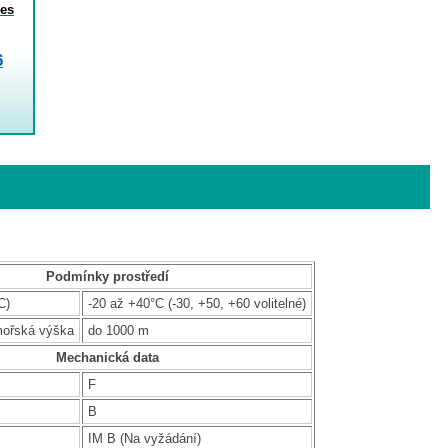
es
6
Podmínky prostředí
C)
-20 až +40°C (-30, +50, +60 volitelné)
mořská výška
do 1000 m
Mechanická data
F
B
IM B (Na vyžádání)