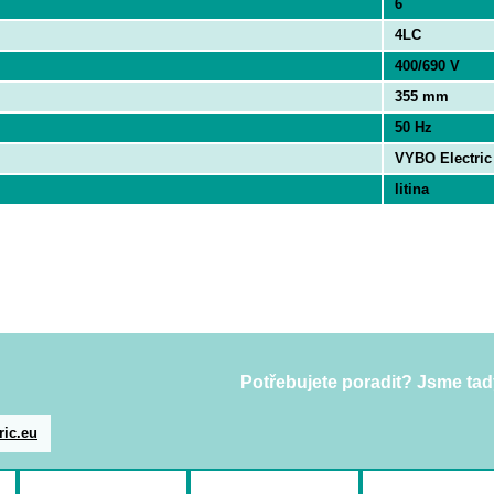
6
4LC
400/690 V
355 mm
50 Hz
VYBO Electric
litina
Potřebujete poradit? Jsme tad
ric.eu