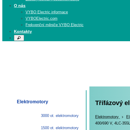
O nás
VYBO Electric informace
VYBOElectric.com
Frekvenční měniče VYBO Electric
Kontakty
Search
Search
for:
Elektromotory
Třífázový e
3000 ot. elektromotory
Elekt
Elektromotory
El
400/690 V, 4LC-355
1500 ot. elektromotory