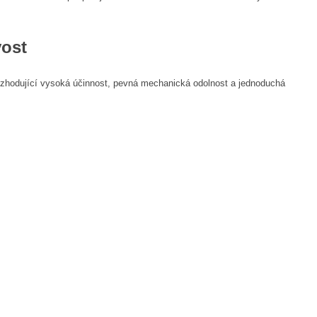
vost
ozhodující vysoká účinnost, pevná mechanická odolnost a jednoduchá