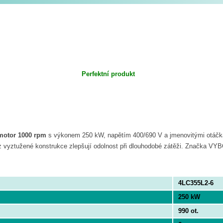
Perfektní produkt
motor 1000 rpm
s výkonem 250 kW, napětím 400/690 V a jmenovitými otáčka
a z vyztužené konstrukce zlepšují odolnost při dlouhodobé zátěži. Značka VYB
4LC355L2-6
250 kW
990 ot.