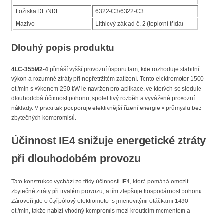
Ložiska DE/NDE
6322-C3/6322-C3
Mazivo
Lithiový základ č. 2 (teplotní třída)
Dlouhý popis produktu
4LC-355M2-4
přináší vyšší provozní úsporu tam, kde rozhoduje stabilní
výkon a rozumné ztráty při nepřetržitém zatížení. Tento elektromotor 1500
ot./min s výkonem 250 kW je navržen pro aplikace, ve kterých se sleduje
dlouhodobá účinnost pohonu, spolehlivý rozběh a vyvážené provozní
náklady. V praxi tak podporuje efektivnější řízení energie v průmyslu bez
zbytečných kompromisů.
Účinnost IE4 snižuje energetické ztráty
při dlouhodobém provozu
Tato konstrukce vychází ze třídy účinnosti IE4, která pomáhá omezit
zbytečné ztráty při trvalém provozu, a tím zlepšuje hospodárnost pohonu.
Zároveň jde o čtyřpólový elektromotor s jmenovitými otáčkami 1490
ot./min, takže nabízí vhodný kompromis mezi krouticím momentem a