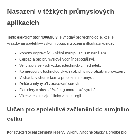
Nasazení v těžkých průmyslových
aplikacích
Tento
elektromotor 400/690 V
je vhodný pro technologie, kde je
vyžadován spolehlivý výkon, robustní uložení a dlouhá životnost.
Pohony dopravníků v těžké manipulaci s materiálem.
Čerpadla pro průmyslové vodní hospodářství.
Ventilátory velkých vzduchotechnických jednotek.
Kompresory v technologických celcích s nepřetržitým provozem.
Míchadla v chemickém a procesním průmyslu.
Drtiče a mlýny při zpracování surovin.
Extrudéry v plastikářské a gumárenské výrobě.
Válcovací a navíjecí linky v metalurgii.
Určen pro spolehlivé začlenění do strojního
celku
Konstruktéři ocení zejména rezervu výkonu, vhodné otáčky a prostor pro