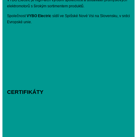
elektromotorů s širokým sortimentem produktů.
Společnost
VYBO Electric
sídlí ve Spišské Nové Vsi na Slovensku, v srdci
Evropské unie.
CERTIFIKÁTY