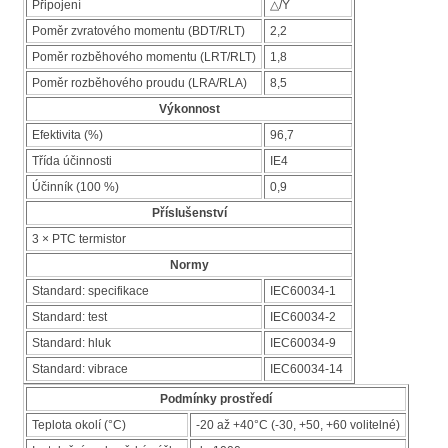
Připojení
△/Y
Poměr zvratového momentu (BDT/RLT)
2,2
Poměr rozběhového momentu (LRT/RLT)
1,8
Poměr rozběhového proudu (LRA/RLA)
8,5
Výkonnost
Efektivita (%)
96,7
Třída účinnosti
IE4
Účinník (100 %)
0,9
Příslušenství
3 × PTC termistor
Normy
Standard: specifikace
IEC60034-1
Standard: test
IEC60034-2
Standard: hluk
IEC60034-9
Standard: vibrace
IEC60034-14
Podmínky prostředí
Teplota okolí (°C)
-20 až +40°C (-30, +50, +60 volitelné)