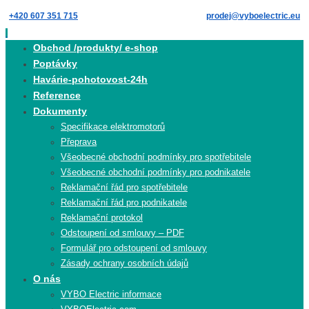
Skip
+420 607 351 715
prodej@vyboelectric.eu
to
content
Skip
Obchod /produkty/ e-shop
to
Poptávky
content
Havárie-pohotovost-24h
Reference
Dokumenty
Specifikace elektromotorů
Přeprava
Všeobecné obchodní podmínky pro spotřebitele
Všeobecné obchodní podmínky pro podnikatele
Reklamační řád pro spotřebitele
Reklamační řád pro podnikatele
Reklamační protokol
Odstoupení od smlouvy – PDF
Formulář pro odstoupení od smlouvy
Zásady ochrany osobních údajů
O nás
VYBO Electric informace