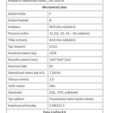
Instalační nadmořská výška
do 1000 m
Mechanická data
Izolační trída
F
Zvýšení teploty
B
Instalace
IM B (Na vyžádání)
Provozní režim
S1 (S2, S3, S4 – S9 volitelné)
Třída ochrany
IM B (Na vyžádání)
Typ chlazení
IC411
Hmotnost balení (kg)
1558
Rozměry balení (mm)
1607*822*1161
Hlučnost (dB)
92
Setrvačnost rotoru (kg*m2)
7,39245
Vibrace (mm/s)
2.8
Směr rotace
Oba
Startování
DOL, VFD, softstartér
Typ zatížení
Parabolická nebo lineární křivka
Kabelové průchodky
2-M63X1.5
Data o ložiscích