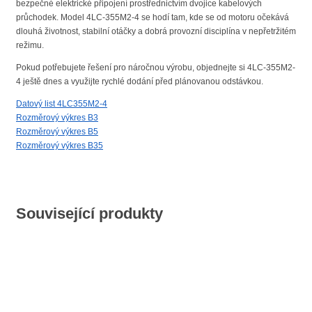
bezpečné elektrické připojení prostřednictvím dvojice kabelových
průchodek. Model 4LC-355M2-4 se hodí tam, kde se od motoru očekává
dlouhá životnost, stabilní otáčky a dobrá provozní disciplína v nepřetržitém
režimu.
Pokud potřebujete řešení pro náročnou výrobu, objednejte si 4LC-355M2-
4 ještě dnes a využijte rychlé dodání před plánovanou odstávkou.
Datový list 4LC355M2-4
Rozměrový výkres B3
Rozměrový výkres B5
Rozměrový výkres B35
Související produkty