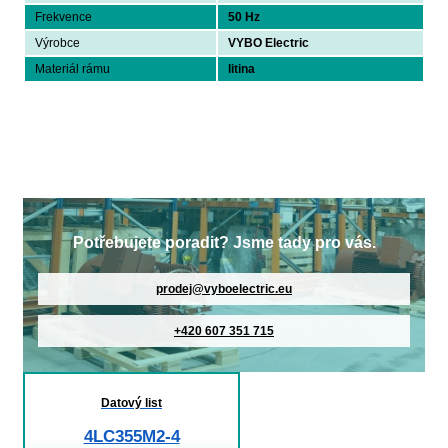
Frekvence
50 Hz
Výrobce
VYBO Electric
Materiál rámu
litina
Potřebujete poradit? Jsme tady pro vás.
prodej@vyboelectric.eu
+420 607 351 715
Datový list
4LC355M2-4