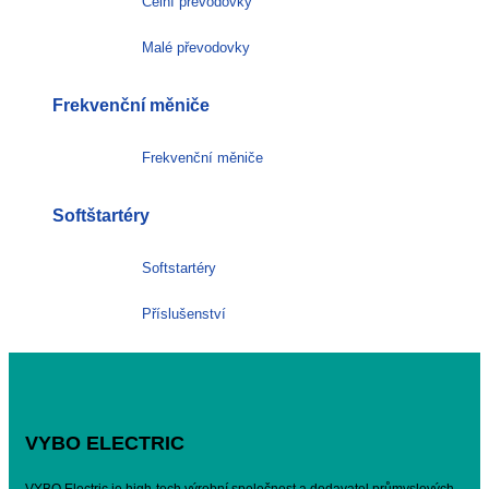
Čelní převodovky
Malé převodovky
Frekvenční měniče
Frekvenční měniče
Softštartéry
Softstartéry
Příslušenství
VYBO ELECTRIC
VYBO Electric je high-tech výrobní společnost a dodavatel průmyslových