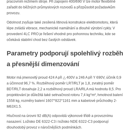
pracovním režimem stroje. Při zapojení 400/690 V lze motor flexibilně
zařadit do běžných průmyslových rozvodů a přizpůsobit požadavkům
provozu.
Odolnost zvyšuje také zesílená litinová konstrukce elektromotoru, která
lépe zvládá vibrace, mechanické namáhání a dlouhé výrobní cykly. V
provedení 4LC PRO je řešení vhodné pro pohonnou techniku, kde se
očekává stabilní chod bez častých odstávek.
Parametry podporují spolehlivý rozběh
a přesnější dimenzování
Motor má jmenovitý proud 424 A při △ 400V a 246 A při Y 690V, účiník 0,9
a účinnost 96,7 %. Rozběhový poměr LRT/RLT je 1,8, zvratný poměr
BDT/RLT dosahuje 2,2 a rozběhový proud LRA/RLA má hodnotu 8,5. Pro
projektování je důležitá také setrvačnost rotoru 7,4 kg*m², hmotnost balení
1558 kg, rozměry balení 1607*822*1161 mm a kabelové průchodky 2-
M63X1.5.
Hlučnost na úrovni 92 dB(A) odpovídá výkonové třídě a provoznímu
nasazení. Ložisko DE 6322-C3 i ložisko NDE 6322-C3 podporují
dlouhodobý provoz v náročnějších podmínkách.