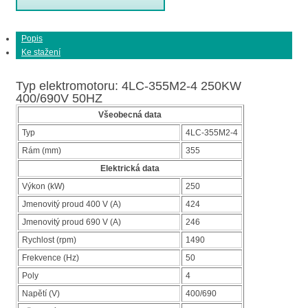
Popis
Ke stažení
Typ elektromotoru: 4LC-355M2-4 250KW
400/690V 50HZ
Všeobecná data
Typ
4LC-355M2-4
Rám (mm)
355
Elektrická data
Výkon (kW)
250
Jmenovitý proud 400 V (A)
424
Jmenovitý proud 690 V (A)
246
Rychlost (rpm)
1490
Frekvence (Hz)
50
Poly
4
Napětí (V)
400/690