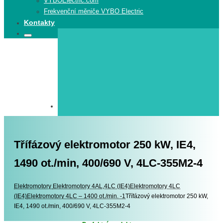
VYBOElectric.com
Frekvenční měniče VYBO Electric
Kontakty
Search
Search
for:
Třífázový elektromotor 250 kW, IE4,
1490 ot./min, 400/690 V, 4LC-355M2-4
Elektromotory
Elektromotory
Elektromotory 4AL,4LC (IE4)
Elektromotory 4LC
(IE4)
Elektromotory 4LC – 1400 ot./min. -1
Třífázový elektromotor 250 kW,
IE4, 1490 ot./min, 400/690 V, 4LC-355M2-4