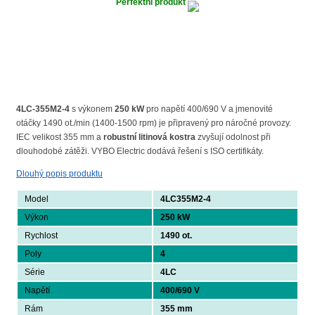
Perfektní produkt
4LC-355M2-4
s výkonem
250 kW
pro napětí 400/690 V a jmenovité
otáčky 1490 ot./min (1400-1500 rpm) je připravený pro náročné provozy.
IEC velikost 355 mm a
robustní litinová kostra
zvyšují odolnost při
dlouhodobé zátěži. VYBO Electric dodává řešení s ISO certifikáty.
Dlouhý popis produktu
Model
4LC355M2-4
Výkon
250 kW
Rychlost
1490 ot.
Poly
4
Série
4LC
Napětí
400/690 V
Rám
355 mm