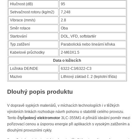
Hlučnost (dB)
95
Setrvačnost rotoru (kg/m2)
7,248
Vibrace (mm/s)
2.8
Směr rotace
Oba
Startování
DOL, VFD, softstartér
Typ zatížení
Parabolická nebo lineární křivka
Kabelové průchodky
2-M63X1.5
Data o ložiscích
Ložiska DE/NDE
6322-C3/6322-C3
Mazivo
Lithiový základ č. 2 (teplotní třída)
Dlouhý popis produktu
V dopravě sypkých materiálů, v míchacích technologiích i v těžkých
výrobních linkách rozhoduje návrh pohonu o stabilitě celého provozu.
Tento
čtyřpolový elektromotor
3LC-355M1-4 přináší ideální poměr mezi
pořizovací cenou a úsporou energie při aplikacích s vysokým zatížením a
dlouhými provozními cykly.