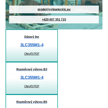
prodej@vyboelectric.eu
+420 607 351 715
Dátový list
3LC355M1-4
Otevřít PDF
Rozměrový výkres B3
3LC355M1-4
Otevřít PDF
Rozměrový výkres B5