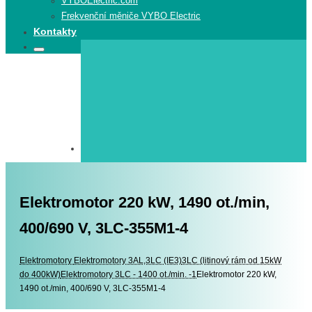
VYBOElectric.com
Frekvenční měniče VYBO Electric
Kontakty
Search
Search
for:
Elektromotor 220 kW, 1490 ot./min,
400/690 V, 3LC-355M1-4
Elektromotory
Elektromotory
Elektromotory 3AL,3LC (IE3)
3LC (litinový rám od 15kW
do 400kW)
Elektromotory 3LC - 1400 ot./min. -1
Elektromotor 220 kW,
1490 ot./min, 400/690 V, 3LC-355M1-4