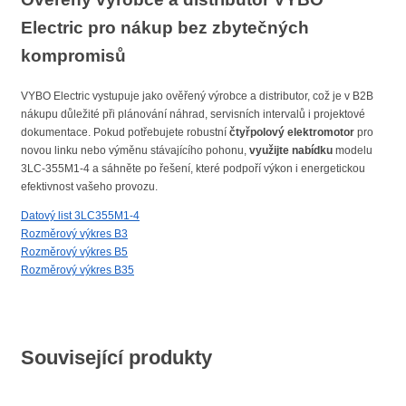
Electric pro nákup bez zbytečných
kompromisů
VYBO Electric vystupuje jako ověřený výrobce a distributor, což je v B2B
nákupu důležité při plánování náhrad, servisních intervalů i projektové
dokumentace. Pokud potřebujete robustní
čtyřpolový elektromotor
pro
novou linku nebo výměnu stávajícího pohonu,
využijte nabídku
modelu
3LC-355M1-4 a sáhněte po řešení, které podpoří výkon i energetickou
efektivnost vašeho provozu.
Datový list 3LC355M1-4
Rozměrový výkres B3
Rozměrový výkres B5
Rozměrový výkres B35
Související produkty