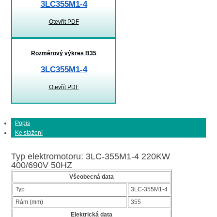
3LC355M1-4
Otevřít PDF
Rozměrový výkres B35
3LC355M1-4
Otevřít PDF
Popis
Ke stažení
Typ elektromotoru: 3LC-355M1-4 220KW
400/690V 50HZ
Všeobecná data
Typ
3LC-355M1-4
Rám (mm)
355
Elektrická data