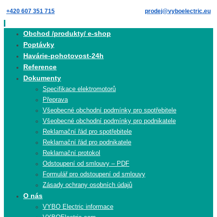
Skip
+420 607 351 715
prodej@vyboelectric.eu
to
content
Skip
Obchod /produkty/ e-shop
to
Poptávky
content
Havárie-pohotovost-24h
Reference
Dokumenty
Specifikace elektromotorů
Přeprava
Všeobecné obchodní podmínky pro spotřebitele
Všeobecné obchodní podmínky pro podnikatele
Reklamační řád pro spotřebitele
Reklamační řád pro podnikatele
Reklamační protokol
Odstoupení od smlouvy – PDF
Formulář pro odstoupení od smlouvy
Zásady ochrany osobních údajů
O nás
VYBO Electric informace