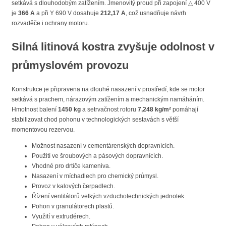
setkává s dlouhodobým zatížením. Jmenovitý proud při zapojení △ 400 V
je
366 A
a při Y 690 V dosahuje
212,17 A
, což usnadňuje návrh
rozvaděče i ochrany motoru.
Silná litinová kostra zvyšuje odolnost v
průmyslovém provozu
Konstrukce je připravena na dlouhé nasazení v prostředí, kde se motor
setkává s prachem, nárazovým zatížením a mechanickým namáháním.
Hmotnost balení
1450 kg
a setrvačnost rotoru
7,248 kg/m²
pomáhají
stabilizovat chod pohonu v technologických sestavách s větší
momentovou rezervou.
Možnost nasazení v cementárenských dopravnících.
Použití ve šroubových a pásových dopravnících.
Vhodné pro drtiče kameniva.
Nasazení v míchadlech pro chemický průmysl.
Provoz v kalových čerpadlech.
Řízení ventilátorů velkých vzduchotechnických jednotek.
Pohon v granulátorech plastů.
Využití v extrudérech.