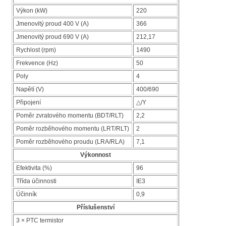
Výkon (kW)
220
Jmenovitý proud 400 V (A)
366
Jmenovitý proud 690 V (A)
212,17
Rychlost (rpm)
1490
Frekvence (Hz)
50
Poly
4
Napětí (V)
400/690
Připojení
△/Y
Poměr zvratového momentu (BDT/RLT)
2,2
Poměr rozběhového momentu (LRT/RLT)
2
Poměr rozběhového proudu (LRA/RLA)
7,1
Výkonnost
Efektivita (%)
96
Třída účinnosti
IE3
Účinník
0,9
Příslušenství
3 × PTC termistor