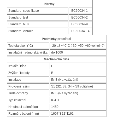
Normy
Standard: specifikace
IEC60034-1
Standard: test
IEC60034-2
Standard: hluk
IEC60034-9
Standard: vibrace
IEC60034-14
Podmínky prostředí
Teplota okolí (°C)
-20 až +40°C (-30, +50, +60 volitelné)
Instalační nadmorská výška
do 1000 m
Mechanická data
Izolační trída
F
Zvýšení teploty
B
Instalace
IM B (Na vyžádání)
Provozní režim
S1 (S2, S3, S4 – S9 volitelné)
Třída ochrany
IM B (Na vyžádání)
Typ chlazení
IC411
Hmotnost balení (kg)
1450
Rozměry balení (mm)
1607*822*1161