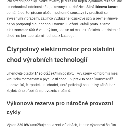
Pro střední podniky i velké továrny je důležitá nejen výkonová rezerva, ale
i mechanická odolnost při opakovaných rozbězích.
Silná litinová kostra
pomáhá udržet přesné uložení pohonné soustavy i v prostředí se
zvýšenými vibracemi, zatímco vyztužené ložiskové štíty a pevné litinové
patky podporují dlouhodobou stabilitu uložení. Právě proto je tento
elektromotor 400 V
vhodný tam, kde se od motoru očekává konzistentní
chod, ne jen laboratorní hodnota z katalogu.
Čtyřpolový elektromotor pro stabilní
chod výrobních technologií
Jmenovité otáčky
1490 otáček/min
poskytují vyvážený kompromis mezi
krouticím momentem a plynulostí chodu. V praxi to ocení konstruktéři
dopravníků, čerpadel a míchadel, které potřebují spolehlivý záběr bez
zbytečného přepínání provozních režimů.
Výkonová rezerva pro náročné provozní
cykly
Výkon
220 kW
umožňuje nasazení v úlohách, kde se výkonová špička