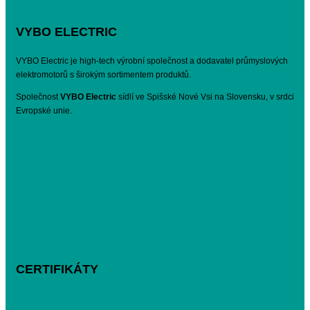
VYBO ELECTRIC
VYBO Electric je high-tech výrobní společnost a dodavatel průmyslových
elektromotorů s širokým sortimentem produktů.
Společnost
VYBO Electric
sídlí ve Spišské Nové Vsi na Slovensku, v srdci
Evropské unie.
CERTIFIKÁTY