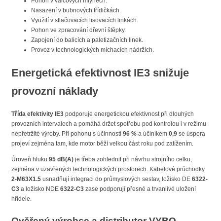
Pohon v válcových mlýnech.
Nasazení v bubnových třídičkách.
Využití v stlačovacích lisovacích linkách.
Pohon ve zpracování dřevní štěpky.
Zapojení do balicích a paletizačních linek.
Provoz v technologických míchacích nádržích.
Energetická efektivnost IE3 snižuje
provozní náklady
Třída efektivity IE3
podporuje energetickou efektivnost při dlouhých
provozních intervalech a pomáhá držet spotřebu pod kontrolou i v režimu
nepřetržité výroby. Při pohonu s účinností
96 %
a účiníkem
0,9
se úspora
projeví zejména tam, kde motor běží velkou část roku pod zatížením.
Úroveň hluku
95 dB(A)
je třeba zohlednit při návrhu strojního celku,
zejména v uzavřených technologických prostorech. Kabelové průchodky
2-M63X1.5
usnadňují integraci do průmyslových sestav, ložisko DE
6322-
C3
a ložisko NDE
6322-C3
zase podporují přesné a trvanlivé uložení
hřídele.
Ověřený výrobce a distributor VYBO