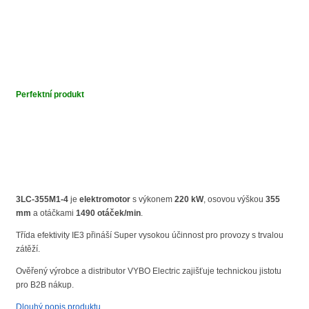
Perfektní produkt
3LC-355M1-4
je
elektromotor
s výkonem
220 kW
, osovou výškou
355
mm
a otáčkami
1490 otáček/min
.
Třída efektivity IE3 přináší Super vysokou účinnost pro provozy s trvalou
zátěží.
Ověřený výrobce a distributor VYBO Electric zajišťuje technickou jistotu
pro B2B nákup.
Dlouhý popis produktu