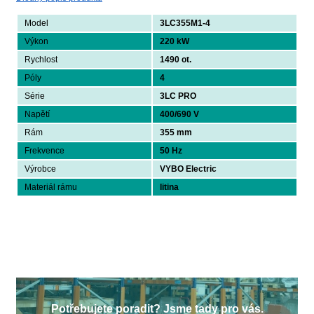
Model
3LC355M1-4
Výkon
220 kW
Rychlost
1490 ot.
Póly
4
Série
3LC PRO
Napětí
400/690 V
Rám
355 mm
Frekvence
50 Hz
Výrobce
VYBO Electric
Materiál rámu
litina
Potřebujete poradit? Jsme tady pro vás.