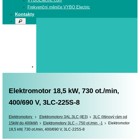
VYBOElectric.com
Frekvenční měniče VYBO Electric
Kontakty
Search
Search
for:
Elektromotor 18,5 kW, 730 ot./min,
400/690 V, 3LC-225S-8
Elektromotory
Elektromotory
Elektromotory 3AL,3LC (IE3)
3LC (litinový rám od
15kW do 400kW)
Elektromotory 3LC – 750 ot./min. -1
Elektromotor
18,5 kW, 730 ot./min, 400/690 V, 3LC-225S-8