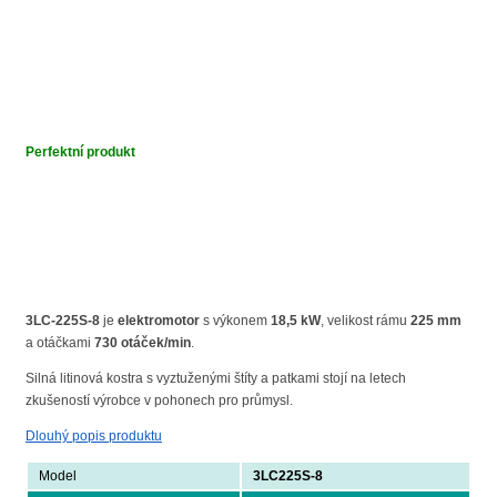
Perfektní produkt
3LC-225S-8
je
elektromotor
s výkonem
18,5 kW
, velikost rámu
225 mm
a otáčkami
730 otáček/min
.
Silná litinová kostra s vyztuženými štíty a patkami stojí na letech
zkušeností výrobce v pohonech pro průmysl.
Dlouhý popis produktu
Model
3LC225S-8