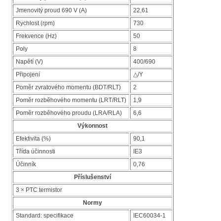
Jmenovitý proud 690 V (A)
22,61
Rychlost (rpm)
730
Frekvence (Hz)
50
Poly
8
Napětí (V)
400/690
Připojení
△/Y
Poměr zvratového momentu (BDT/RLT)
2
Poměr rozběhového momentu (LRT/RLT)
1,9
Poměr rozběhového proudu (LRA/RLA)
6,6
Výkonnost
Efektivita (%)
90,1
Třída účinnosti
IE3
Účinník
0,76
Příslušenství
3 × PTC termistor
Normy
Standard: specifikace
IEC60034-1