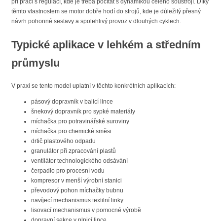
při práci s regulací, kde je třeba počítat s dynamikou celého soustrojí. Díky
těmto vlastnostem se motor dobře hodí do strojů, kde je důležitý přesný
návrh pohonné sestavy a spolehlivý provoz v dlouhých cyklech.
Typické aplikace v lehkém a středním
průmyslu
V praxi se tento model uplatní v těchto konkrétních aplikacích:
pásový dopravník v balicí lince
šnekový dopravník pro sypké materiály
míchačka pro potravinářské suroviny
míchačka pro chemické směsi
drtič plastového odpadu
granulátor při zpracování plastů
ventilátor technologického odsávání
čerpadlo pro procesní vodu
kompresor v menší výrobní stanici
převodový pohon míchačky bubnu
navíjecí mechanismus textilní linky
lisovací mechanismus v pomocné výrobě
dopravní sekce v plnicí lince