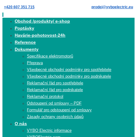
Skip
+420 607 351 715
prodej@vyboelectric.eu
to
content
Skip
Obchod /produkty/ e-shop
to
Poptávky
content
Havárie-pohotovost-24h
Reference
Dokumenty
Specifikace elektromotorů
Přeprava
Všeobecné obchodní podmínky pro spotřebitele
Všeobecné obchodní podmínky pro podnikatele
Reklamační řád pro spotřebitele
Reklamační řád pro podnikatele
Reklamační protokol
Odstoupení od smlouvy – PDF
Formulář pro odstoupení od smlouvy
Zásady ochrany osobních údajů
O nás
VYBO Electric informace