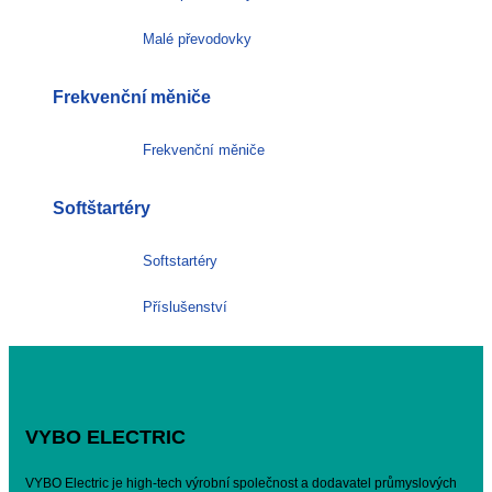
Malé převodovky
Frekvenční měniče
Frekvenční měniče
Softštartéry
Softstartéry
Příslušenství
VYBO ELECTRIC
VYBO Electric je high-tech výrobní společnost a dodavatel průmyslových