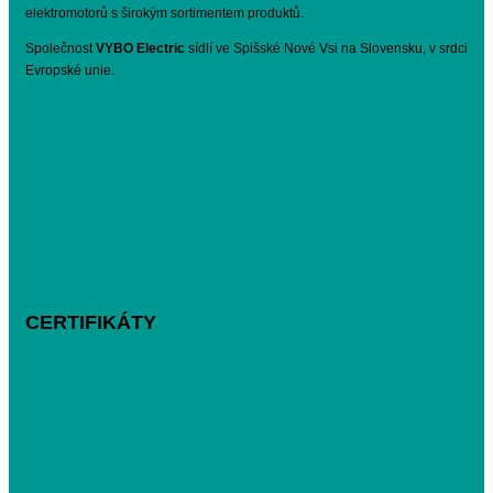
elektromotorů s širokým sortimentem produktů.
Společnost
VYBO Electric
sídlí ve Spišské Nové Vsi na Slovensku, v srdci
Evropské unie.
CERTIFIKÁTY