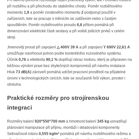
při rozběhu a při přechodu do stabilního chodu. Poměr rozběhového
momentu
1,9
a poměr zvratového momentu
2
podporují použití v
zařízeních, kde se pracuje s měnícím se zatížením nebo s častým
spouštěním. Poměr rozběhového proudu
6,6
přitom pomáhá při
dimenzování elektrické části sestavy a při volbě jistících prvků v celém
stroji.
Jmenovitý proud při zapojení
△ 400V 39 A
a při zapojení
Y 690V 22,61 A
umožňuje navrhnout pohon podle konkrétního rozvodného systému.
Účiník
0,76
a efektivita
90,1 %
doplňují obraz motoru, který je připraven na
běžnou výrobní praxi bez zbytečných kompromisů při návrhu instalace.
Hluk
73 dB(A)
zároveň pomáhá udržet pracovní prostředí na přijatelné
úrovni v technologických celcích, kde se současně řeší výkon, prostor i
obsluha.
Praktické rozměry pro strojírenskou
integraci
Rozměry balení
920*550*700 mm
a hmotnost balení
345 kg
usnadňují
plánování manipulace při příjmu, montáži i skladování komponenty.
Setrvačnost rotoru
0,555 kg/m²
pomáhá při návrhu rozběhového režimu a