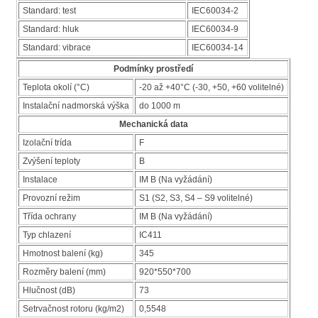
Standard: test
IEC60034-2
Standard: hluk
IEC60034-9
Standard: vibrace
IEC60034-14
Podmínky prostředí
Teplota okolí (°C)
-20 až +40°C (-30, +50, +60 volitelné)
Instalační nadmorská výška
do 1000 m
Mechanická data
Izolační trída
F
Zvýšení teploty
B
Instalace
IM B (Na vyžádání)
Provozní režim
S1 (S2, S3, S4 – S9 volitelné)
Třída ochrany
IM B (Na vyžádání)
Typ chlazení
IC411
Hmotnost balení (kg)
345
Rozměry balení (mm)
920*550*700
Hlučnost (dB)
73
Setrvačnost rotoru (kg/m2)
0,5548