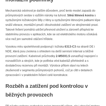
Mechanická odolnost je dalším důvodem, proč tento model zapadá do
průmyslových sestav s vyšším nároky na tuhost.
Silná litinová kostra
s
vyztuženými ložiskovými štíty z litiny a vyztuženými litinovými patkami lépe
snáší vibrace, montážní pnutí i dlouhodobé zatížení ve strojírenské praxi.
Takové řešení pomáhá udržet přesnost uložení a zároveň přispívá ke
stabilnímu provozu v aplikacích, kde se od elektrického motoru očekává
více než jen samotné otáčení hřídele.
Vysokou míru spolehlivosti podporují i ložiska
6313-C3
na straně DE i
NDE, která jsou zvolena s ohledem na delší servisní interval a běžné
provozní zatížení. Kabelové průchodky
2-M50X1.5
usnadňují napojení v
rozvaděčích a strojích, kde je potřeba vést kabeláž přehledně a s
dostatečnou rezervou při montáži. Výrobce přitom staví na letech
zkušeností v segmentu průmyslových pohonů, což je cítit v detailech
zpracování i v praktickém řešení celé konstrukce.
Rozběh a zatížení pod kontrolou v
běžných provozech
Při návrhu pohonu rozhoduje nejen jmenovitý výkon, ale i chování motoru