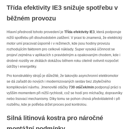
Třída efektivity IE3
snižuje spotřebu v
běžném provozu
Hlavní předností tohoto provedení je
Třída efektivity IE3
, která podporuje
nižší spotřebu při dlouhodobém zatížení. V praxi to znamená, že elektrický
motor umí pracovat úsporně i v režimech, kde jsou hodiny provozu
rozhodujícím faktorem pro celkové náklady. Super vysoká účinnost se
projeví zejména v aplikacích s pravidelným a opakovaným chodem, kde i
drobné rozdíly ve ztrátách dokážou během roku citelně ovlivnit rozpočet
údržby i energetiky.
Pro konstruktéry strojů je důležité, že takovýto asynchronní elektromotor
se dá zařadit do nových i modernizovaných sestav bez zbytečného
komplikování návrhu. Jmenovité otáčky
730 otáček/min
podporují práci s
vyšším momentem při nižší rychlosti, což se hodí pro míchačky, dopravníky
nebo lisovací mechanismy. Díky tomu se pohon chová předvídatelně i při
rozběhu, kde je potřeba držet proces pod kontrolou.
Silná litinová kostra
pro náročné
montážní podmínky