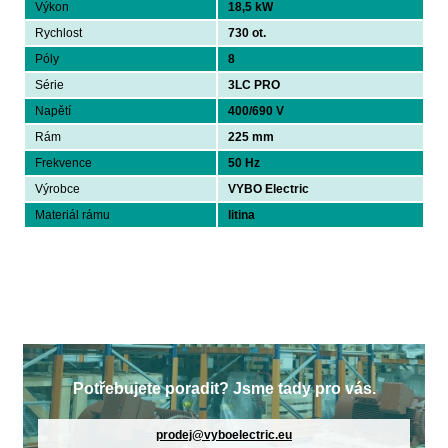
Výkon
18,5 kW
Rychlost
730 ot.
Póly
8
Série
3LC PRO
Napětí
400/690 V
Rám
225 mm
Frekvence
50 Hz
Výrobce
VYBO Electric
Materiál rámu
litina
Potřebujete poradit? Jsme tady pro vás.
prodej@vyboelectric.eu