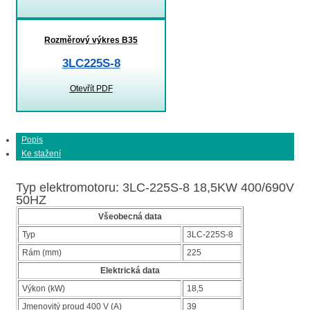
Rozměrový výkres B35
3LC225S-8
Otevřít PDF
Popis
Ke stažení
Typ elektromotoru: 3LC-225S-8 18,5KW 400/690V
50HZ
Všeobecná data
Typ
3LC-225S-8
Rám (mm)
225
Elektrická data
Výkon (kW)
18,5
Jmenovitý proud 400 V (A)
39