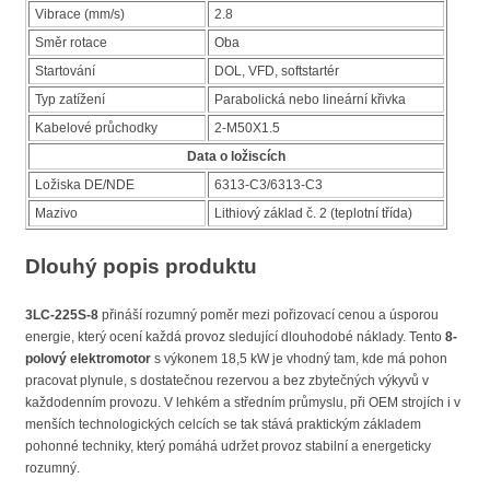
Vibrace (mm/s)
2.8
Směr rotace
Oba
Startování
DOL, VFD, softstartér
Typ zatížení
Parabolická nebo lineární křivka
Kabelové průchodky
2-M50X1.5
Data o ložiscích
Ložiska DE/NDE
6313-C3/6313-C3
Mazivo
Lithiový základ č. 2 (teplotní třída)
Dlouhý popis produktu
3LC-225S-8
přináší rozumný poměr mezi pořizovací cenou a úsporou
energie, který ocení každá provoz sledující dlouhodobé náklady. Tento
8-
polový elektromotor
s výkonem 18,5 kW je vhodný tam, kde má pohon
pracovat plynule, s dostatečnou rezervou a bez zbytečných výkyvů v
každodenním provozu. V lehkém a středním průmyslu, při OEM strojích i v
menších technologických celcích se tak stává praktickým základem
pohonné techniky, který pomáhá udržet provoz stabilní a energeticky
rozumný.