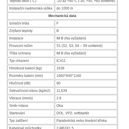
Teplota okolí (°C)
-20 až +40°C (-30, +50, +60 volitelné)
Instalační nadmorská výška
do 1000 m
Mechanická data
Izolační trída
F
Zvýšení teploty
B
Instalace
IM B (Na vyžádání)
Provozní režim
S1 (S2, S3, S4 – S9 volitelné)
Třída ochrany
IM B (Na vyžádání)
Typ chlazení
IC411
Hmotnost balení (kg)
1636
Rozměry balení (mm)
1660*840*1160
Hlučnost (dB)
90
Setrvačnost rotoru (kg/m2)
11,639
Vibrace (mm/s)
2.8
Směr rotace
Oba
Startování
DOL, VFD, softstartér
Typ zatížení
Parabolická nebo lineární křivka
Kabelové průchodky
2-M63X1.5