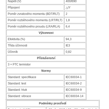
Napětí (V)
400/690
Připojení
△/Y
Poměr zvratového momentu (BDT/RLT)
2
Poměr rozběhového momentu (LRT/RLT)
1,8
Poměr rozběhového proudu (LRA/RLA)
6,4
Výkonnost
Efektivita (%)
94,3
Třída účinnosti
IE3
Účinník
0,82
Příslušenství
3 × PTC termistor
Normy
Standard: specifikace
IEC60034-1
Standard: test
IEC60034-2
Standard: hluk
IEC60034-9
Standard: vibrace
IEC60034-14
Podmínky prostředí