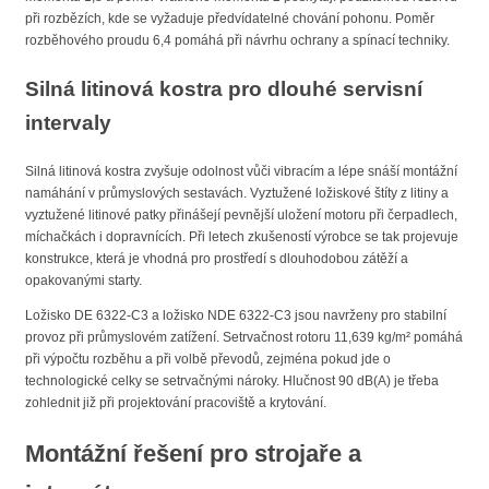
při rozbězích, kde se vyžaduje předvídatelné chování pohonu. Poměr
rozběhového proudu 6,4 pomáhá při návrhu ochrany a spínací techniky.
Silná litinová kostra pro dlouhé servisní
intervaly
Silná litinová kostra zvyšuje odolnost vůči vibracím a lépe snáší montážní
namáhání v průmyslových sestavách. Vyztužené ložiskové štíty z litiny a
vyztužené litinové patky přinášejí pevnější uložení motoru při čerpadlech,
míchačkách i dopravnících. Při letech zkušeností výrobce se tak projevuje
konstrukce, která je vhodná pro prostředí s dlouhodobou zátěží a
opakovanými starty.
Ložisko DE 6322-C3 a ložisko NDE 6322-C3 jsou navrženy pro stabilní
provoz při průmyslovém zatížení. Setrvačnost rotoru 11,639 kg/m² pomáhá
při výpočtu rozběhu a při volbě převodů, zejména pokud jde o
technologické celky se setrvačnými nároky. Hlučnost 90 dB(A) je třeba
zohlednit již při projektování pracoviště a krytování.
Montážní řešení pro strojaře a