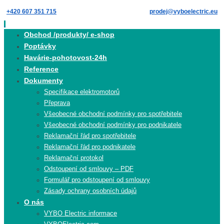
Skip
+420 607 351 715
prodej@vyboelectric.eu
to
content
Skip
Obchod /produkty/ e-shop
to
Poptávky
content
Havárie-pohotovost-24h
Reference
Dokumenty
Specifikace elektromotorů
Přeprava
Všeobecné obchodní podmínky pro spotřebitele
Všeobecné obchodní podmínky pro podnikatele
Reklamační řád pro spotřebitele
Reklamační řád pro podnikatele
Reklamační protokol
Odstoupení od smlouvy – PDF
Formulář pro odstoupení od smlouvy
Zásady ochrany osobních údajů
O nás
VYBO Electric informace