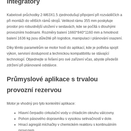
integrátory
Kabelové průchodky 2-M63X1.5 zjednodušují připojení při rozváděčích a
při montáži do větších rámů strojů. Velikost rámu 355 mm poskytuje
prostor pro robustnější uložení v sestavách, kde se počítá s dlouhými
provozními hodinami. Rozměry balení 1660*840*1160 mm a hmotnost
balení 1636 kg jsou důležité při logistice, manipulaci i plánování osazení.
Díky těmto parametrům se motor hodí do aplikací, kde je potřeba spojit
výkon, servisní dostupnost a technickou kompatibilitu se stávající
technologií. Objednejte si řešení pro své zařízení včas, abyste předešli
zdržení při plánované odstávce.
Průmyslové aplikace s trvalou
provozní rezervou
Motor je vhodný pro tyto konkrétní aplikace:
Hlavní čerpadlo cirkulační vody v chladicím okruhu válcovny.
Pohon pásového dopravníku s vysokou setrvačností v dole.
Hnací agregát míchačky v chemickém reaktoru s kontinuálním
provozem.