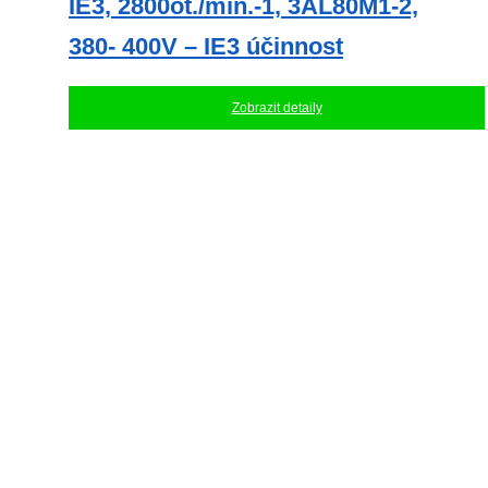
IE3, 2800ot./min.-1, 3AL80M1-2,
380- 400V – IE3 účinnost
Zobrazit detaily