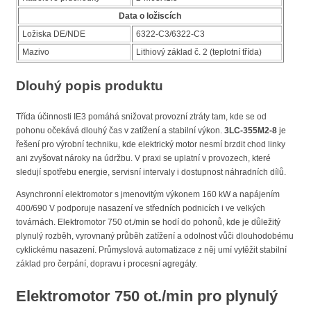
Data o ložiscích
Ložiska DE/NDE
6322-C3/6322-C3
Mazivo
Lithiový základ č. 2 (teplotní třída)
Dlouhý popis produktu
Třída účinnosti IE3 pomáhá snižovat provozní ztráty tam, kde se od
pohonu očekává dlouhý čas v zatížení a stabilní výkon.
3LC-355M2-8
je
řešení pro výrobní techniku, kde elektrický motor nesmí brzdit chod linky
ani zvyšovat nároky na údržbu. V praxi se uplatní v provozech, které
sledují spotřebu energie, servisní intervaly i dostupnost náhradních dílů.
Asynchronní elektromotor s jmenovitým výkonem 160 kW a napájením
400/690 V podporuje nasazení ve středních podnicích i ve velkých
továrnách. Elektromotor 750 ot./min se hodí do pohonů, kde je důležitý
plynulý rozběh, vyrovnaný průběh zatížení a odolnost vůči dlouhodobému
cyklickému nasazení. Průmyslová automatizace z něj umí vytěžit stabilní
základ pro čerpání, dopravu i procesní agregáty.
Elektromotor 750 ot./min pro plynulý