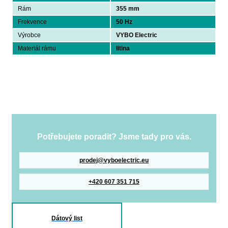
Rám
355 mm
Frekvence
50 Hz
Výrobce
VYBO Electric
Materiál rámu
litina
Potřebujete poradit? Jsme tady pro vás.
prodej@vyboelectric.eu
+420 607 351 715
Dátový list