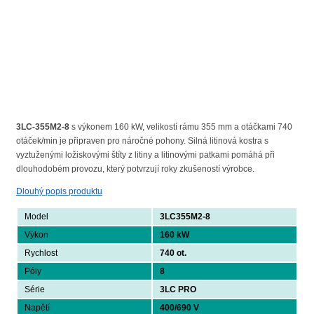
3LC-355M2-8
s výkonem 160 kW, velikostí rámu 355 mm a otáčkami 740
otáček/min je připraven pro náročné pohony. Silná litinová kostra s
vyztuženými ložiskovými štíty z litiny a litinovými patkami pomáhá při
dlouhodobém provozu, který potvrzují roky zkušeností výrobce.
Dlouhý popis produktu
Model
3LC355M2-8
Výkon
160 kW
Rychlost
740 ot.
Póly
8
Série
3LC PRO
Napětí
400/690 V