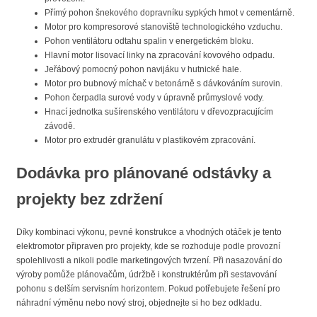
Přímý pohon šnekového dopravníku sypkých hmot v cementárně.
Motor pro kompresorové stanoviště technologického vzduchu.
Pohon ventilátoru odtahu spalin v energetickém bloku.
Hlavní motor lisovací linky na zpracování kovového odpadu.
Jeřábový pomocný pohon navijáku v hutnické hale.
Motor pro bubnový míchač v betonárně s dávkováním surovin.
Pohon čerpadla surové vody v úpravně průmyslové vody.
Hnací jednotka sušírenského ventilátoru v dřevozpracujícím
závodě.
Motor pro extrudér granulátu v plastikovém zpracování.
Dodávka pro plánované odstávky a
projekty bez zdržení
Díky kombinaci výkonu, pevné konstrukce a vhodných otáček je tento
elektromotor připraven pro projekty, kde se rozhoduje podle provozní
spolehlivosti a nikoli podle marketingových tvrzení. Při nasazování do
výroby pomůže plánovačům, údržbě i konstruktérům při sestavování
pohonu s delším servisním horizontem. Pokud potřebujete řešení pro
náhradní výměnu nebo nový stroj, objednejte si ho bez odkladu.