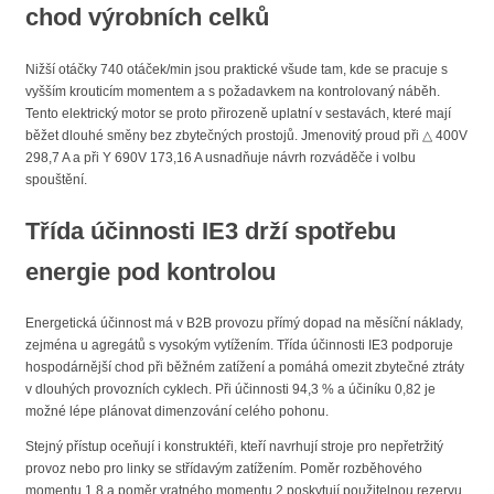
chod výrobních celků
Nižší otáčky 740 otáček/min jsou praktické všude tam, kde se pracuje s
vyšším krouticím momentem a s požadavkem na kontrolovaný náběh.
Tento elektrický motor se proto přirozeně uplatní v sestavách, které mají
běžet dlouhé směny bez zbytečných prostojů. Jmenovitý proud při △ 400V
298,7 A a při Y 690V 173,16 A usnadňuje návrh rozváděče i volbu
spouštění.
Třída účinnosti IE3 drží spotřebu
energie pod kontrolou
Energetická účinnost má v B2B provozu přímý dopad na měsíční náklady,
zejména u agregátů s vysokým vytížením. Třída účinnosti IE3 podporuje
hospodárnější chod při běžném zatížení a pomáhá omezit zbytečné ztráty
v dlouhých provozních cyklech. Při účinnosti 94,3 % a účiníku 0,82 je
možné lépe plánovat dimenzování celého pohonu.
Stejný přístup oceňují i konstruktéři, kteří navrhují stroje pro nepřetržitý
provoz nebo pro linky se střídavým zatížením. Poměr rozběhového
momentu 1,8 a poměr vratného momentu 2 poskytují použitelnou rezervu