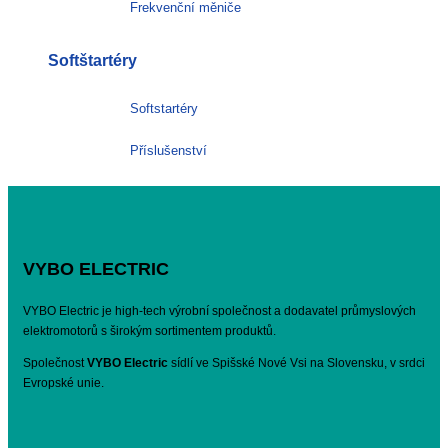
Frekvenční měniče
Softštartéry
Softstartéry
Příslušenství
VYBO ELECTRIC
VYBO Electric je high-tech výrobní společnost a dodavatel průmyslových
elektromotorů s širokým sortimentem produktů.
Společnost
VYBO Electric
sídlí ve Spišské Nové Vsi na Slovensku, v srdci
Evropské unie.