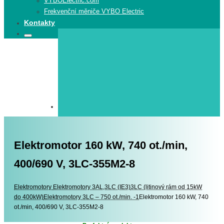
VYBOElectric.com
Frekvenční měniče VYBO Electric
Kontakty
Search
Search
for:
Elektromotor 160 kW, 740 ot./min,
400/690 V, 3LC-355M2-8
Elektromotory
Elektromotory
Elektromotory 3AL,3LC (IE3)
3LC (litinový rám od 15kW
do 400kW)
Elektromotory 3LC – 750 ot./min. -1
Elektromotor 160 kW, 740
ot./min, 400/690 V, 3LC-355M2-8