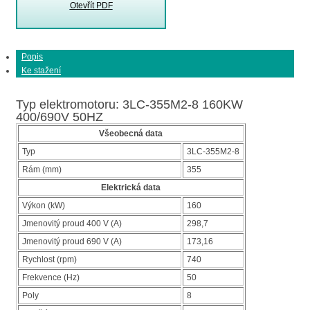
Otevřít PDF
Popis
Ke stažení
Typ elektromotoru: 3LC-355M2-8 160KW
400/690V 50HZ
Všeobecná data
Typ
3LC-355M2-8
Rám (mm)
355
Elektrická data
Výkon (kW)
160
Jmenovitý proud 400 V (A)
298,7
Jmenovitý proud 690 V (A)
173,16
Rychlost (rpm)
740
Frekvence (Hz)
50
Poly
8