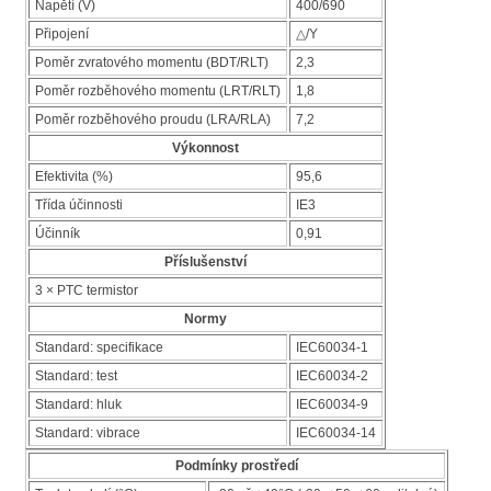
Napětí (V)
400/690
Připojení
△/Y
Poměr zvratového momentu (BDT/RLT)
2,3
Poměr rozběhového momentu (LRT/RLT)
1,8
Poměr rozběhového proudu (LRA/RLA)
7,2
Výkonnost
Efektivita (%)
95,6
Třída účinnosti
IE3
Účinník
0,91
Příslušenství
3 × PTC termistor
Normy
Standard: specifikace
IEC60034-1
Standard: test
IEC60034-2
Standard: hluk
IEC60034-9
Standard: vibrace
IEC60034-14
Podmínky prostředí