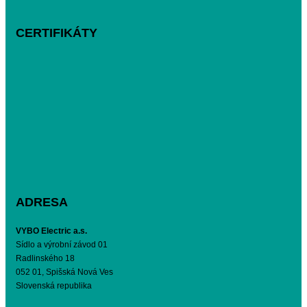
CERTIFIKÁTY
ADRESA
VYBO Electric a.s.
Sídlo a výrobní závod 01
Radlinského 18
052 01, Spišská Nová Ves
Slovenská republika