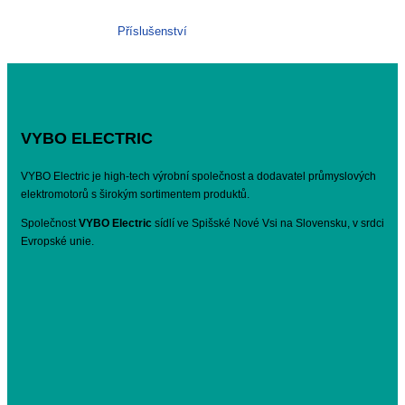
Příslušenství
VYBO ELECTRIC
VYBO Electric je high-tech výrobní společnost a dodavatel průmyslových
elektromotorů s širokým sortimentem produktů.
Společnost
VYBO Electric
sídlí ve Spišské Nové Vsi na Slovensku, v srdci
Evropské unie.