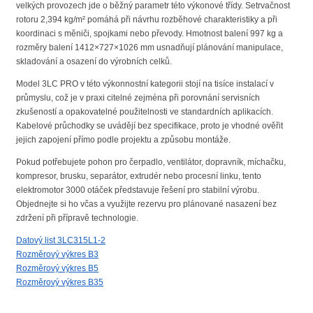
velkých provozech jde o běžný parametr této výkonové třídy. Setrvačnost
rotoru 2,394 kg/m² pomáhá při návrhu rozběhové charakteristiky a při
koordinaci s měniči, spojkami nebo převody. Hmotnost balení 997 kg a
rozměry balení 1412×727×1026 mm usnadňují plánování manipulace,
skladování a osazení do výrobních celků.
Model 3LC PRO v této výkonnostní kategorii stojí na tisíce instalací v
průmyslu, což je v praxi citelné zejména při porovnání servisních
zkušeností a opakovatelné použitelnosti ve standardních aplikacích.
Kabelové průchodky se uvádějí bez specifikace, proto je vhodné ověřit
jejich zapojení přímo podle projektu a způsobu montáže.
Pokud potřebujete pohon pro čerpadlo, ventilátor, dopravník, míchačku,
kompresor, brusku, separátor, extrudér nebo procesní linku, tento
elektromotor 3000 otáček představuje řešení pro stabilní výrobu.
Objednejte si ho včas a využijte rezervu pro plánované nasazení bez
zdržení při přípravě technologie.
Datový list 3LC315L1-2
Rozměrový výkres B3
Rozměrový výkres B5
Rozměrový výkres B35