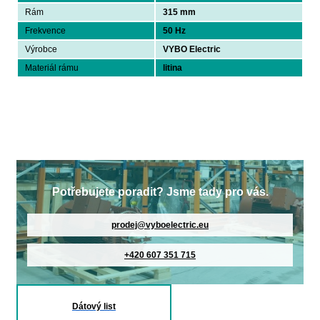
Rám
315 mm
Frekvence
50 Hz
Výrobce
VYBO Electric
Materiál rámu
litina
Potřebujete poradit? Jsme tady pro vás.
prodej@vyboelectric.eu
+420 607 351 715
Dátový list