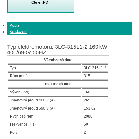
Otevřít PDF
Popis
Ke stažení
Typ elektromotoru: 3LC-315L1-2 160KW
400/690V 50HZ
Všeobecná data
Typ
3LC-315L1-2
Rám (mm)
315
Elektrická data
Výkon (kW)
160
Jmenovitý proud 400 V (A)
265
Jmenovitý proud 690 V (A)
153,62
Rychlost (rpm)
2980
Frekvence (Hz)
50
Poly
2