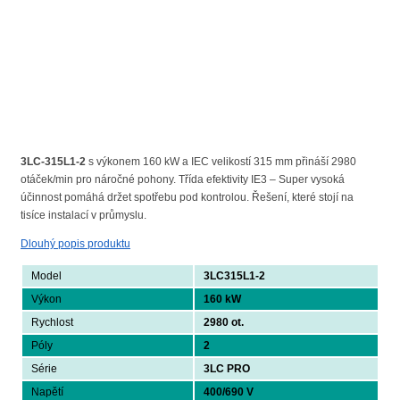
3LC-315L1-2
s výkonem 160 kW a IEC velikostí 315 mm přináší 2980
otáček/min pro náročné pohony. Třída efektivity IE3 – Super vysoká
účinnost pomáhá držet spotřebu pod kontrolou. Řešení, které stojí na
tisíce instalací v průmyslu.
Dlouhý popis produktu
Model
3LC315L1-2
Výkon
160 kW
Rychlost
2980 ot.
Póly
2
Série
3LC PRO
Napětí
400/690 V