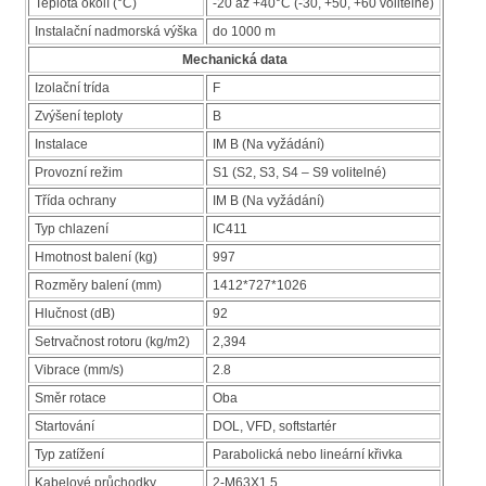
Teplota okolí (°C)
-20 až +40°C (-30, +50, +60 volitelné)
Instalační nadmorská výška
do 1000 m
Mechanická data
Izolační trída
F
Zvýšení teploty
B
Instalace
IM B (Na vyžádání)
Provozní režim
S1 (S2, S3, S4 – S9 volitelné)
Třída ochrany
IM B (Na vyžádání)
Typ chlazení
IC411
Hmotnost balení (kg)
997
Rozměry balení (mm)
1412*727*1026
Hlučnost (dB)
92
Setrvačnost rotoru (kg/m2)
2,394
Vibrace (mm/s)
2.8
Směr rotace
Oba
Startování
DOL, VFD, softstartér
Typ zatížení
Parabolická nebo lineární křivka
Kabelové průchodky
2-M63X1.5