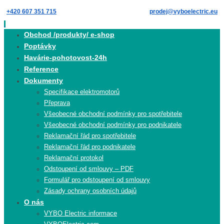
Skip
+420 607 351 715
prodej@vyboelectric.eu
to
content
Skip
Obchod /produkty/ e-shop
to
Poptávky
content
Havárie-pohotovost-24h
Reference
Dokumenty
Specifikace elektromotorů
Přeprava
Všeobecné obchodní podmínky pro spotřebitele
Všeobecné obchodní podmínky pro podnikatele
Reklamační řád pro spotřebitele
Reklamační řád pro podnikatele
Reklamační protokol
Odstoupení od smlouvy – PDF
Formulář pro odstoupení od smlouvy
Zásady ochrany osobních údajů
O nás
VYBO Electric informace