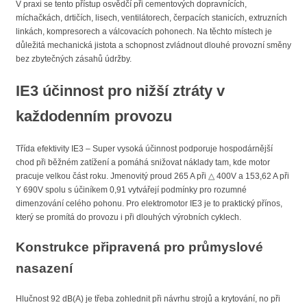
V praxi se tento přístup osvědčí při cementových dopravnících,
míchačkách, drtičích, lisech, ventilátorech, čerpacích stanicích, extruzních
linkách, kompresorech a válcovacích pohonech. Na těchto místech je
důležitá mechanická jistota a schopnost zvládnout dlouhé provozní směny
bez zbytečných zásahů údržby.
IE3 účinnost pro nižší ztráty v
každodenním provozu
Třída efektivity IE3 – Super vysoká účinnost podporuje hospodárnější
chod při běžném zatížení a pomáhá snižovat náklady tam, kde motor
pracuje velkou část roku. Jmenovitý proud 265 A při △ 400V a 153,62 A při
Y 690V spolu s účiníkem 0,91 vytvářejí podmínky pro rozumné
dimenzování celého pohonu. Pro elektromotor IE3 je to praktický přínos,
který se promítá do provozu i při dlouhých výrobních cyklech.
Konstrukce připravená pro průmyslové
nasazení
Hlučnost 92 dB(A) je třeba zohlednit při návrhu strojů a krytování, no při