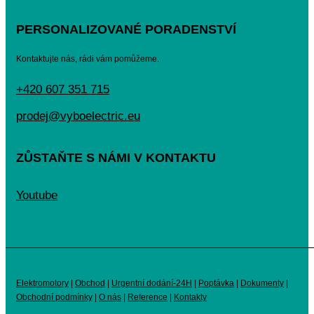
PERSONALIZOVANÉ PORADENSTVÍ
Kontaktujte nás, rádi vám pomůžeme.
+420 607 351 715
prodej@vyboelectric.eu
ZŮSTAŇTE S NÁMI V KONTAKTU
Youtube
Elektromotory
|
Obchod
|
Urgentní dodání-24H
|
Poptávka
|
Dokumenty
|
Obchodní podmínky
|
O nás
|
Reference
|
Kontakty