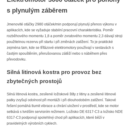
s plynulým záběrem
Jmenovité otáčky 2980 otáček/min podporují plynulý přenos výkonu v
aplikacích, kde se vyžaduje stabilní pracovní charakteristika. Poměr
rozběhového momentu 1,8 a poměr zvratového momentu 2,3 dávají stroji
použitelnou rezervu při startu i při změnách zatížení. To je praktické
zejména tam, kde se třífázové elektromotory používají v sestavách s
častým spouštěním, přerušovanou zátěží nebo s náběhem přes
převodovku.
Silná litinová kostra pro provoz bez
zbytečných prostojů
Silná litinová kostra, zesílené ložiskové štíty z litiny a zesílené litinové
patky zvyšují odolnost při montáži i při dlouhodobém zatížení. Takové
řešení pomáhá tlumit vibrace a chrání uložení v prostředí, kde se motor
setkává s tvrdším servisním režimem. Ložisko DE 6317-C3 a ložisko NDE
6317-C3 podporují spolehlivý chod při aplikacích, které běží v
pravidelných výrobních cyklech.