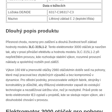
Data o ložiscích
Ložiska DE/NDE
6317-C3/6317-C3
Mazivo
Lithiový základ č. 2 (teplotní třída)
Dlouhý popis produktu
Přesnost chodu, rezervy pro zatížení a dlouhá životnost tvoří základ
hodnoty modelu
3LC-315L1-2
. Tento elektromotor 3000 otáček je navržen
tak, aby v praxi přinášel efektivitu a hodnotu modelu 3LC-315L1-2 při
nepřetržitém provozu, kde rozhoduje stabilní výkon, rozumné provozní
náklady a spolehlivý rozběh pod zátěží.
Výkon 160 kW a jmenovité otáčky 2980 otáček/min dobře sedí na pohony,
které mají pracovat bez zbytečných výpadků a bez kompromisů v
dynamice. Pro střední podniky, provozovatele velkých fabrik, strojníky i
konstruktéry je důležité, aby třífázový elektromotor zapadl do existující
technologie a nezatěžoval údržbu více, než je nezbytné. Právě proto se
tento elektromotor IE3 vyplatí u projektů, kde se sleduje nejen výkon, ale i
dlouhodobé chování v provozu.
Elektromotor 3000 otáček pro pohony