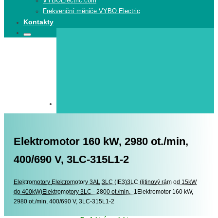
VYBOElectric.com
Frekvenční měniče VYBO Electric
Kontakty
Search
Search
for:
Elektromotor 160 kW, 2980 ot./min,
400/690 V, 3LC-315L1-2
Elektromotory
Elektromotory
Elektromotory 3AL,3LC (IE3)
3LC (litinový rám od 15kW
do 400kW)
Elektromotory 3LC - 2800 ot./min. -1
Elektromotor 160 kW,
2980 ot./min, 400/690 V, 3LC-315L1-2