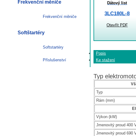
Frekvenční měniče
Dátový list
3LC180L-8
Frekvenční měniče
Otevřít PDF
Softštartéry
Softstartéry
Popis
Příslušenství
Ke stažení
Typ elektromo
Vš
Typ
Rám (mm)
El
Výkon (kW)
Jmenovitý proud 400 V
Jmenovitý proud 690 V