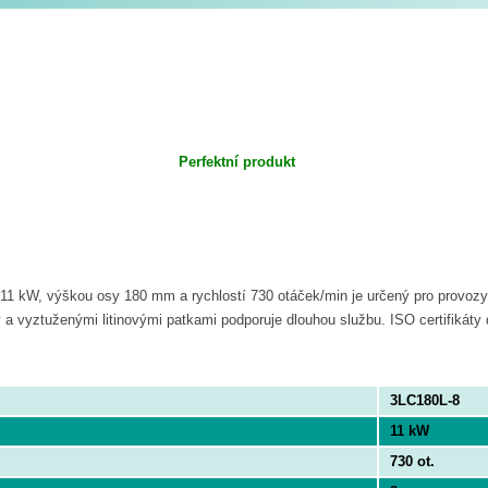
Perfektní produkt
 kW, výškou osy 180 mm a rychlostí 730 otáček/min je určený pro provozy, k
ny a vyztuženými litinovými patkami podporuje dlouhou službu. ISO certifikáty 
3LC180L-8
11 kW
730 ot.