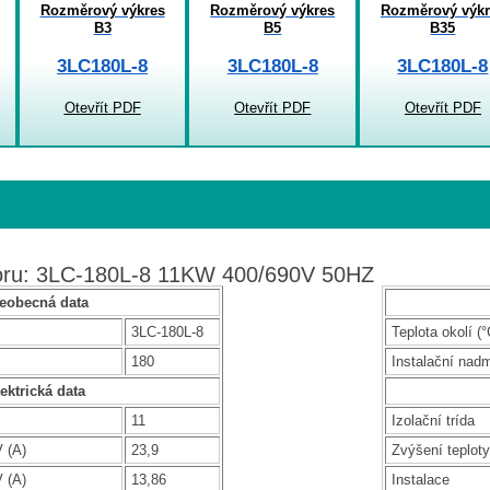
Rozměrový výkres
Rozměrový výkres
Rozměrový výkr
B3
B5
B35
3LC180L-8
3LC180L-8
3LC180L-8
Otevřít PDF
Otevřít PDF
Otevřít PDF
toru: 3LC-180L-8 11KW 400/690V 50HZ
eobecná data
3LC-180L-8
Teplota okolí (°
180
Instalační nad
ektrická data
11
Izolační trída
 (A)
23,9
Zvýšení teploty
 (A)
13,86
Instalace