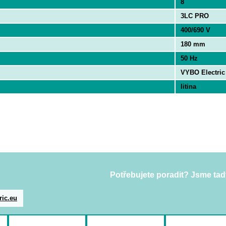
8
3LC PRO
400/690 V
180 mm
50 Hz
VYBO Electric
litina
Potřebujete poradit? Jsme tad
ric.eu