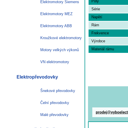
Póly
Elektromotory Siemens
Série
Elektromotory MEZ
Napětí
Rám
Elektromotory ABB
Frekvence
Kroužkové elektromotory
Výrobce
Materiál rámu
Motory velkých výkonů
VN elektromotory
Elektropřevodovky
Šnekové převodovky
Čelní převodovky
prodej@vyboelect
Malé převodovky