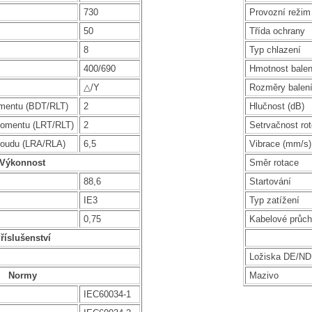
730
Provozní režim
50
Třída ochrany
8
Typ chlazení
400/690
Hmotnost balen
△/Y
Rozměry balen
mentu (BDT/RLT)
2
Hlučnost (dB)
omentu (LRT/RLT)
2
Setrvačnost rot
roudu (LRA/RLA)
6,5
Vibrace (mm/s)
Výkonnost
Směr rotace
88,6
Startování
IE3
Typ zatížení
0,75
Kabelové průc
říslušenství
Ložiska DE/N
Normy
Mazivo
IEC60034-1