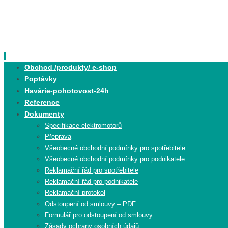
Skip
to
content
Skip
Obchod /produkty/ e-shop
to
Poptávky
content
Havárie-pohotovost-24h
Reference
Dokumenty
Specifikace elektromotorů
Přeprava
Všeobecné obchodní podmínky pro spotřebitele
Všeobecné obchodní podmínky pro podnikatele
Reklamační řád pro spotřebitele
Reklamační řád pro podnikatele
Reklamační protokol
Odstoupení od smlouvy – PDF
Formulář pro odstoupení od smlouvy
Zásady ochrany osobních údajů