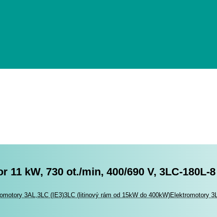
r 11 kW, 730 ot./min, 400/690 V, 3LC-180L-8
romotory
romotory 3AL,3LC (IE3)
3LC (litinový rám od 15kW do 400kW)
Elektromotory 3L