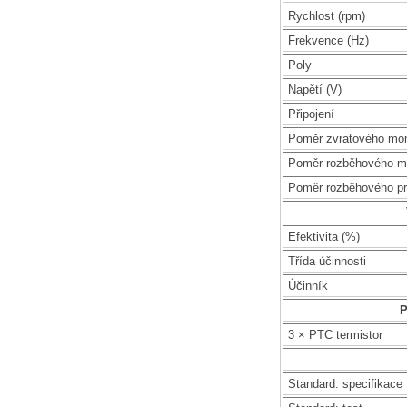
Rychlost (rpm)
Frekvence (Hz)
Poly
Napětí (V)
Připojení
Poměr zvratového mo
Poměr rozběhového m
Poměr rozběhového p
Efektivita (%)
Třída účinnosti
Účinník
P
3 × PTC termistor
Standard: specifikace