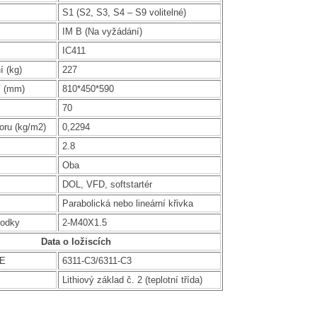
S1 (S2, S3, S4 – S9 volitelné)
IM B (Na vyžádání)
IC411
í (kg)
227
í (mm)
810*450*590
70
oru (kg/m2)
0,2294
2.8
Oba
DOL, VFD, softstartér
Parabolická nebo lineární křivka
hodky
2-M40X1.5
Data o ložiscích
DE
6311-C3/6311-C3
Lithiový základ č. 2 (teplotní třída)