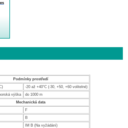
es
Podmínky prostředí
C)
-20 až +40°C (-30, +50, +60 volitelné)
morská výška
do 1000 m
Mechanická data
F
B
IM B (Na vyžádání)