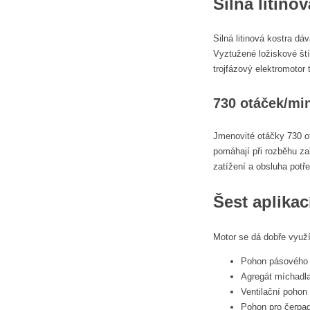
Silná litino
Silná litinová kostra d
Vyztužené ložiskové ští
trojfázový elektromotor
730 otáček/min
Jmenovité otáčky 730 o
pomáhají při rozběhu za
zatížení a obsluha potř
Šest aplikac
Motor se dá dobře využ
Pohon pásového 
Agregát míchadla
Ventilační pohon
Pohon pro čerpad