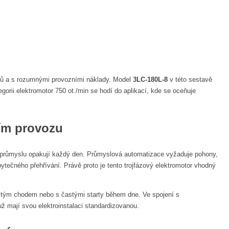
ojů a s rozumnými provozními náklady. Model
3LC-180L-8
v této sestavě
tegorii elektromotor 750 ot./min se hodí do aplikací, kde se oceňuje
ním provozu
ím průmyslu opakují každý den. Průmyslová automatizace vyžaduje pohony,
tečného přehřívání. Právě proto je tento trojfázový elektromotor vhodný
žitým chodem nebo s častými starty během dne. Ve spojení s
ž mají svou elektroinstalaci standardizovanou.