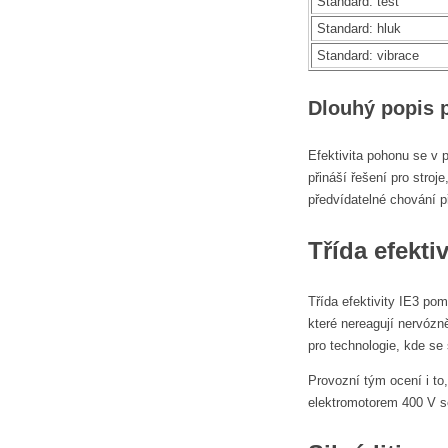
Standard: test
Standard: hluk
Standard: vibrace
Dlouhý popis 
Efektivita pohonu se v 
přináší řešení pro stroj
předvídatelné chování p
Třída efekti
Třída efektivity IE3 po
které nereagují nervózn
pro technologie, kde se 
Provozní tým ocení i to
elektromotorem 400 V se