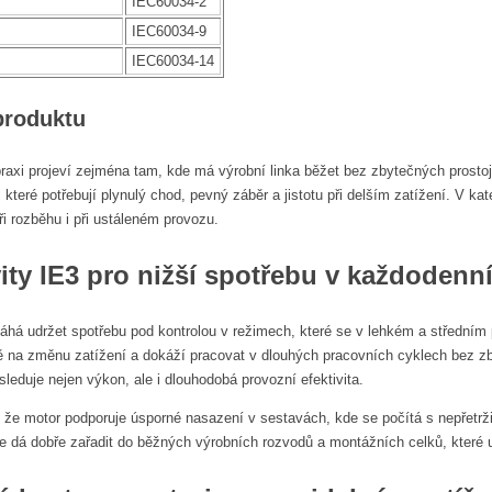
IEC60034-2
IEC60034-9
IEC60034-14
produktu
praxi projeví zejména tam, kde má výrobní linka běžet bez zbytečných prost
e, které potřebují plynulý chod, pevný záběr a jistotu při delším zatížení. V ka
ři rozběhu i při ustáleném provozu.
vity IE3 pro nižší spotřebu v každoden
máhá udržet spotřebu pod kontrolou v režimech, které se v lehkém a středn
ě na změnu zatížení a dokáží pracovat v dlouhých pracovních cyklech bez zby
sleduje nejen výkon, ale i dlouhodobá provozní efektivita.
, že motor podporuje úsporné nasazení v sestavách, kde se počítá s nepřetr
 dá dobře zařadit do běžných výrobních rozvodů a montážních celků, které u