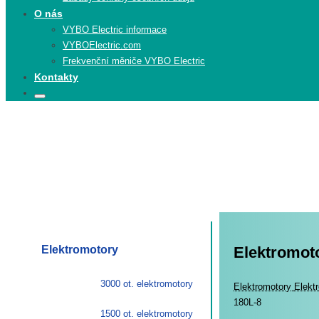
O nás
VYBO Electric informace
VYBOElectric.com
Frekvenční měniče VYBO Electric
Kontakty
Search
Search
for:
Elektromotory
Elektromoto
3000 ot. elektromotory
Elekt
Elektromotory
Elekt
180L-8
1500 ot. elektromotory