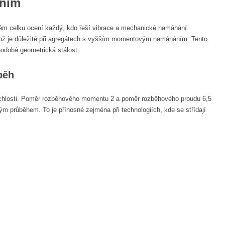
ením
ickém celku ocení každý, kdo řeší vibrace a mechanické namáhání.
i, což je důležité při agregátech s vyšším momentovým namáháním. Tento
hodobá geometrická stálost.
běh
rychlosti. Poměr rozběhového momentu 2 a poměr rozběhového proudu 6,5
ým průběhem. To je přínosné zejména při technologiích, kde se střídají