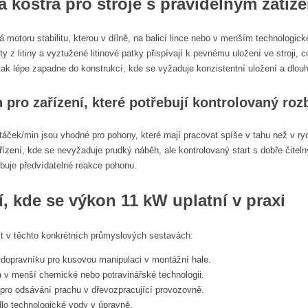
vá kostra pro stroje s pravidelným zatíž
ává motoru stabilitu, kterou v dílně, na balicí lince nebo v menším technolog
ty z litiny a vyztužené litinové patky přispívají k pevnému uložení ve stroj
 tak lépe zapadne do konstrukcí, kde se vyžaduje konzistentní uložení a dlou
 pro zařízení, které potřebují kontrolovaný roz
táček/min jsou vhodné pro pohony, které mají pracovat spíše v tahu než v 
řízení, kde se nevyžaduje prudký náběh, ale kontrolovaný start s dobře čiteln
ebuje předvídatelné reakce pohonu.
í, kde se výkon 11 kW uplatní v praxi
ít v těchto konkrétních průmyslových sestavách:
dopravníku pro kusovou manipulaci v montážní hale.
 v menší chemické nebo potravinářské technologii.
 pro odsávání prachu v dřevozpracující provozovně.
lo technologické vody v úpravně.