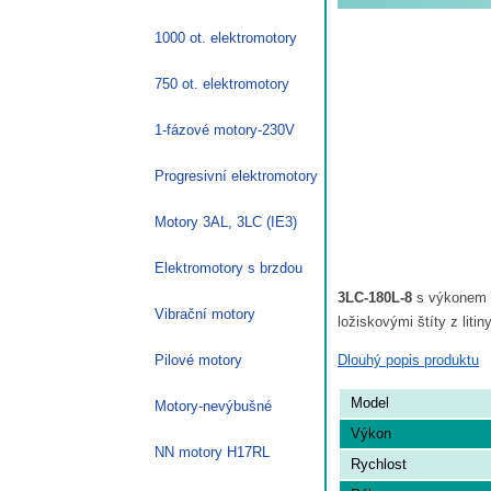
1000 ot. elektromotory
750 ot. elektromotory
1-fázové motory-230V
Progresivní elektromotory
Motory 3AL, 3LC (IE3)
Elektromotory s brzdou
3LC-180L-8
s výkonem 11
Vibrační motory
ložiskovými štíty z liti
Dlouhý popis produktu
Pilové motory
Model
Motory-nevýbušné
Výkon
NN motory H17RL
Rychlost