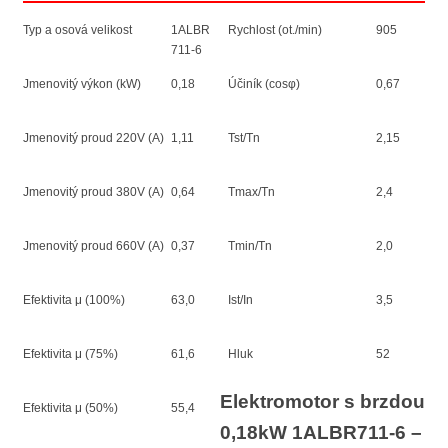
Typ a osová velikost
1ALBR
Rychlost (ot./min)
905
711-6
Jmenovitý výkon (kW)
0,18
Účiník (cosφ)
0,67
Jmenovitý proud 220V (A)
1,11
Tst/Tn
2,15
Jmenovitý proud 380V (A)
0,64
Tmax/Tn
2,4
Jmenovitý proud 660V (A)
0,37
Tmin/Tn
2,0
Efektivita μ (100%)
63,0
Ist/In
3,5
Efektivita μ (75%)
61,6
Hluk
52
Elektromotor s brzdou
Efektivita μ (50%)
55,4
0,18kW 1ALBR711-6 –