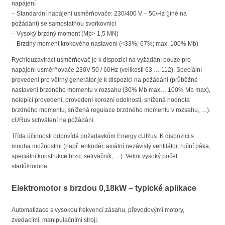
napájení
– Standardní napájení usměrňovače: 230/400 V – 50/Hz (jiné na
požádání) se samostatnou svorkovnicí
– Vysoký brzdný moment (Mb> 1,5 MN)
– Brzdný moment krokového nastavení (<33%; 67%; max. 100% Mb)
Rychlouzavírací usměrňovač je k dispozici na vyžádání pouze pro
napájení usměrňovače 230V 50 / 60Hz (velikosti 63 … 112). Speciální
provedení pro větrný generátor je k dispozici na požádání (průběžné
nastavení brzdného momentu v rozsahu (30% Mb max… 100% Mb max),
nelepící provedení, provedení korozní odolnosti, snížená hodnota
brzdného momentu, snížená regulace brzdného momentu v rozsahu, …).
cURus schválení na požádání.
Třída účinnosti odpovídá požadavkům Energy cURus. K dispozici s
mnoha možnostmi (např. enkodér, axiální nezávislý ventilátor, ruční páka,
speciální konstrukce brzd, setrvačník, …). Velmi vysoký počet
startů/hodina.
Elektromotor s brzdou 0,18kW – typické aplikace
Automatizace s vysokou frekvencí zásahu, převodovými motory,
zvedacími, manipulačními stroji.