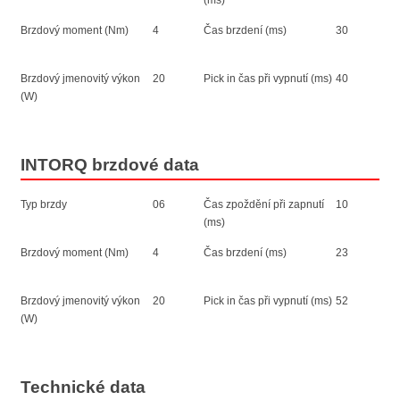
(ms)
Brzdový moment (Nm)
4
Čas brzdení (ms)
30
Brzdový jmenovitý výkon
20
Pick in čas při vypnutí (ms)
40
(W)
INTORQ brzdové data
Typ brzdy
06
Čas zpoždění při zapnutí
10
(ms)
Brzdový moment (Nm)
4
Čas brzdení (ms)
23
Brzdový jmenovitý výkon
20
Pick in čas při vypnutí (ms)
52
(W)
Technické data