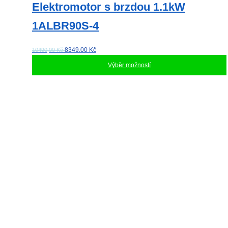
Elektromotor s brzdou 1.1kW
1ALBR90S-4
8349.00
Kč
10490,00 Kč
Výběr možností
Tento
produkt
má
více
variant.
Možnosti
lze
vybrat
na
stránce
produktu