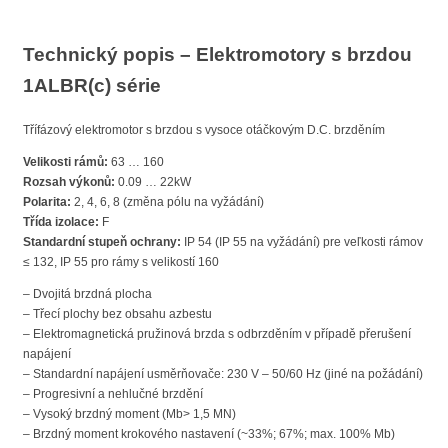
Technický popis – Elektromotory s brzdou
1ALBR(c) série
Třífázový elektromotor s brzdou s vysoce otáčkovým D.C. brzděním
Velikosti rámů:
63 … 160
Rozsah výkonů:
0.09 … 22kW
Polarita:
2, 4, 6, 8 (změna pólu na vyžádání)
Třída izolace:
F
Standardní stupeň ochrany:
IP 54 (IP 55 na vyžádání) pre veľkosti rámov
≤ 132, IP 55 pro rámy s velikostí 160
– Dvojitá brzdná plocha
– Třecí plochy bez obsahu azbestu
– Elektromagnetická pružinová brzda s odbrzděním v případě přerušení
napájení
– Standardní napájení usměrňovače: 230 V – 50/60 Hz (jiné na požádání)
– Progresivní a nehlučné brzdění
– Vysoký brzdný moment (Mb> 1,5 MN)
– Brzdný moment krokového nastavení (~33%; 67%; max. 100% Mb)