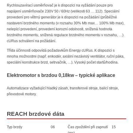
Rychlouzavírací usměrňovač je k dispozici na vyžádání pouze pro
napájení usměrňovače 230V 50 / 60Hz (velikosti 63 … 112). Speciální
provedení pro větrný generátor je k dispozici na požádání (průběžné
nastavení brzdného momentu (v rozsahu 30% Mb max… 100% Mb max),
nelepící provedení, provedení korozní odolnosti, snížená hodnota
brzdného momentu, snížená regulace brzdného momentu v rozsahu, …).
cURus schválení na požádání.
Třída účinnosti odpovídá požadavkům Energy cURus. K dispozici s
mnoha možnostmi (např. enkodér, axiální nezávislý ventilátor, ruční páka,
speciální konstrukce brzd, setrvačník, …). Vysoký počet startů/hodina.
Elektromotor s brzdou 0,18kw – typické aplikace
Automatizace vyžadující hladký zásah, transferové stroje, balicí stroje,
převodové motory.
REACH brzdové dáta
Typ brzdy
06
Čas zpoždění při zapnutí
15