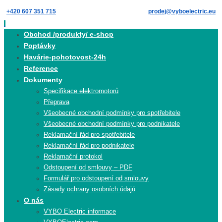
Skip
+420 607 351 715
prodej@vyboelectric.eu
to
content
Skip
Obchod /produkty/ e-shop
to
Poptávky
content
Havárie-pohotovost-24h
Reference
Dokumenty
Specifikace elektromotorů
Přeprava
Všeobecné obchodní podmínky pro spotřebitele
Všeobecné obchodní podmínky pro podnikatele
Reklamační řád pro spotřebitele
Reklamační řád pro podnikatele
Reklamační protokol
Odstoupení od smlouvy – PDF
Formulář pro odstoupení od smlouvy
Zásady ochrany osobních údajů
O nás
VYBO Electric informace