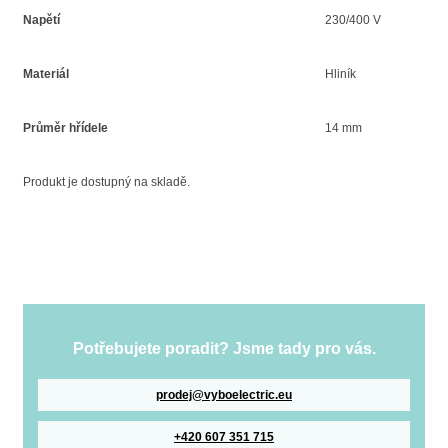
Napětí
230/400 V
Materiál
Hliník
Průměr hřídele
14 mm
Produkt je dostupný na skladě.
Potřebujete poradit? Jsme tady pro vás.
prodej@vyboelectric.eu
+420 607 351 715