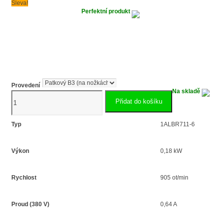
Sleva!
Perfektní produkt
Provedení
Na skladě
Elektromotor
Přidat do košíku
s
brzdou
0.18kW
Typ
1ALBR711-6
1ALBR711-
6
Výkon
0,18 kW
množství
Rychlost
905 ot/min
Proud (380 V)
0,64 A