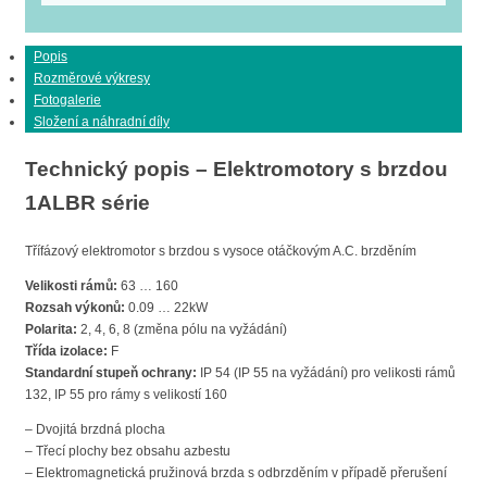
Popis
Rozměrové výkresy
Fotogalerie
Složení a náhradní díly
Technický popis – Elektromotory s brzdou
1ALBR série
Třífázový elektromotor s brzdou s vysoce otáčkovým A.C. brzděním
Velikosti rámů:
63 … 160
Rozsah výkonů:
0.09 … 22kW
Polarita:
2, 4, 6, 8 (změna pólu na vyžádání)
Třída izolace:
F
Standardní stupeň ochrany:
IP 54 (IP 55 na vyžádání) pro velikosti rámů
132, IP 55 pro rámy s velikostí 160
– Dvojitá brzdná plocha
– Třecí plochy bez obsahu azbestu
– Elektromagnetická pružinová brzda s odbrzděním v případě přerušení