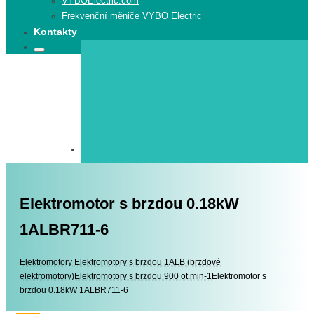
VYBOElectric.com
Frekvenční měniče VYBO Electric
Kontakty
Search
Search
for:
Elektromotor s brzdou 0.18kW
1ALBR711-6
Elektromotory
Elektromotory
Elektromotory s brzdou 1ALB (brzdové
elektromotory)
Elektromotory s brzdou 900 ot.min-1
Elektromotor s
brzdou 0.18kW 1ALBR711-6