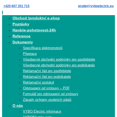
Skip
+420 607 351 715
prodej@vyboelectric.eu
to
content
Skip
Obchod /produkty/ e-shop
to
Poptávky
content
Havárie-pohotovost-24h
Reference
Dokumenty
Specifikace elektromotorů
Přeprava
Všeobecné obchodní podmínky pro spotřebitele
Všeobecné obchodní podmínky pro podnikatele
Reklamační řád pro spotřebitele
Reklamační řád pro podnikatele
Reklamační protokol
Odstoupení od smlouvy – PDF
Formulář pro odstoupení od smlouvy
Zásady ochrany osobních údajů
O nás
VYBO Electric informace