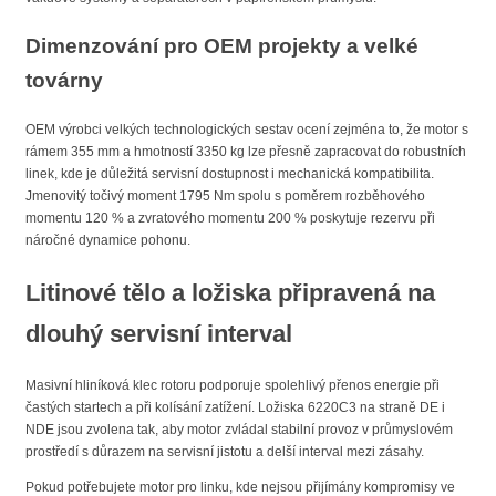
Dimenzování pro OEM projekty a velké
továrny
OEM výrobci velkých technologických sestav ocení zejména to, že motor s
rámem 355 mm a hmotností 3350 kg lze přesně zapracovat do robustních
linek, kde je důležitá servisní dostupnost i mechanická kompatibilita.
Jmenovitý točivý moment 1795 Nm spolu s poměrem rozběhového
momentu 120 % a zvratového momentu 200 % poskytuje rezervu při
náročné dynamice pohonu.
Litinové tělo a ložiska připravená na
dlouhý servisní interval
Masivní hliníková klec rotoru podporuje spolehlivý přenos energie při
častých startech a při kolísání zatížení. Ložiska 6220C3 na straně DE i
NDE jsou zvolena tak, aby motor zvládal stabilní provoz v průmyslovém
prostředí s důrazem na servisní jistotu a delší interval mezi zásahy.
Pokud potřebujete motor pro linku, kde nejsou přijímány kompromisy ve