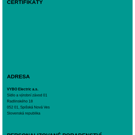
CERTIFIKÁTY
ADRESA
VYBO Electric a.s.
Sídlo a výrobní závod 01
Radlinského 18
052 01, Spišská Nová Ves
Slovenská republika