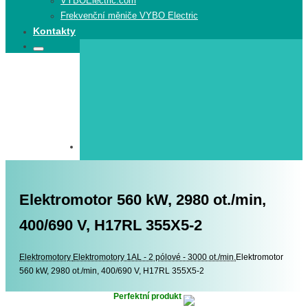
VYBOElectric.com
Frekvenční měniče VYBO Electric
Kontakty
Search
Search
for:
Elektromotor 560 kW, 2980 ot./min,
400/690 V, H17RL 355X5-2
Elektromotory
Elektromotory
Elektromotory 1AL - 2 pólové - 3000 ot./min.
Elektromotor
560 kW, 2980 ot./min, 400/690 V, H17RL 355X5-2
Perfektní produkt