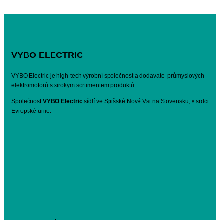
VYBO ELECTRIC
VYBO Electric je high-tech výrobní společnost a dodavatel průmyslových
elektromotorů s širokým sortimentem produktů.
Společnost
VYBO Electric
sídlí ve Spišské Nové Vsi na Slovensku, v srdci
Evropské unie.