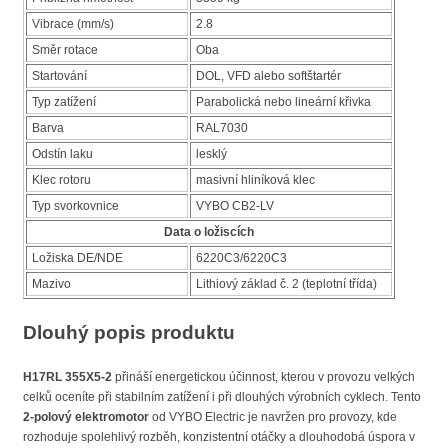
Vibrace (mm/s)
2.8
Směr rotace
Oba
Startování
DOL, VFD alebo softštartér
Typ zatížení
Parabolická nebo lineární křivka
Barva
RAL7030
Odstín laku
lesklý
Klec rotoru
masivní hliníková klec
Typ svorkovnice
VYBO CB2-LV
Data o ložiscích
Ložiska DE/NDE
6220C3/6220C3
Mazivo
Lithiový základ č. 2 (teplotní třída)
Dlouhý popis produktu
H17RL 355X5-2
přináší energetickou účinnost, kterou v provozu velkých
celků oceníte při stabilním zatížení i při dlouhých výrobních cyklech. Tento
2-polový elektromotor
od VYBO Electric je navržen pro provozy, kde
rozhoduje spolehlivý rozběh, konzistentní otáčky a dlouhodobá úspora v