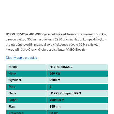
H17RL 355X5-2 400/690 V
je
2-polový elektromotor
s výkonem 560 kW,
osovou výškou 355 mm a otáčkami 2980 ot./min. Nabízí kompaktní výkon
pro náročné použití, možnost volby frekvence včetně 60 Hz a jistotu,
kterou přináší ověřený výrobce a distributor VYBO Electric.
Dlouhý popis produktu
Model
H17RL-355X5-2
Výkon
560 kW
Rychlost
2980 ot.
Póly
2
Série
H17RL Compact PRO
Napětí
400/690 V
Rám
355 mm
Frekvence
50 Hz