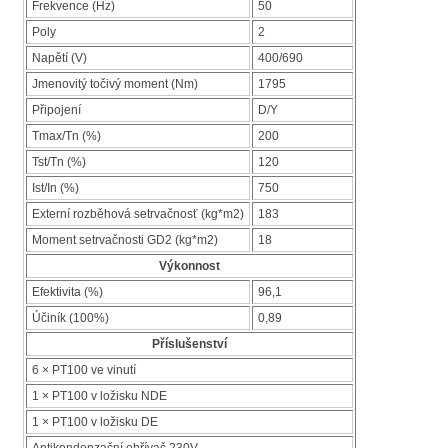
Frekvence (Hz)
50
Poly
2
Napětí (V)
400/690
Jmenovitý točivý moment (Nm)
1795
Připojení
D/Y
Tmax/Tn (%)
200
Tst/Tn (%)
120
Ist/In (%)
750
Externí rozběhová setrvačnosť (kg*m2)
183
Moment setrvačnosti GD2 (kg*m2)
18
Výkonnost
Efektivita (%)
96,1
Účiník (100%)
0,89
Příslušenství
6 × PT100 ve vinutí
1 × PT100 v ložisku NDE
1 × PT100 v ložisku DE
Antikondenzační ohřívač 230V