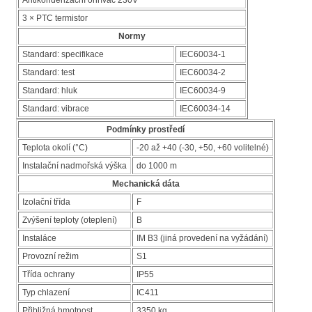
3 × PTC termistor
Normy
Standard: specifikace
IEC60034-1
Standard: test
IEC60034-2
Standard: hluk
IEC60034-9
Standard: vibrace
IEC60034-14
Podmínky prostředí
Teplota okolí (°C)
-20 až +40 (-30, +50, +60 volitelné)
Instalační nadmořská výška
do 1000 m
Mechanická dáta
Izolační třída
F
Zvýšení teploty (oteplení)
B
Instaláce
IM B3 (jiná provedení na vyžádání)
Provozní režim
S1
Třída ochrany
IP55
Typ chlazení
IC411
Přibližná hmotnost
3350 kg