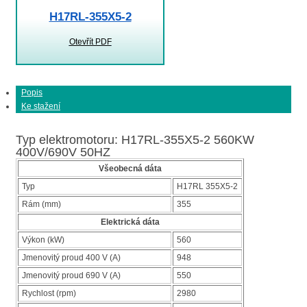
H17RL-355X5-2
Otevřít PDF
Popis
Ke stažení
Typ elektromotoru: H17RL-355X5-2 560KW
400V/690V 50HZ
Všeobecná dáta
Typ
H17RL 355X5-2
Rám (mm)
355
Elektrická dáta
Výkon (kW)
560
Jmenovitý proud 400 V (A)
948
Jmenovitý proud 690 V (A)
550
Rychlost (rpm)
2980