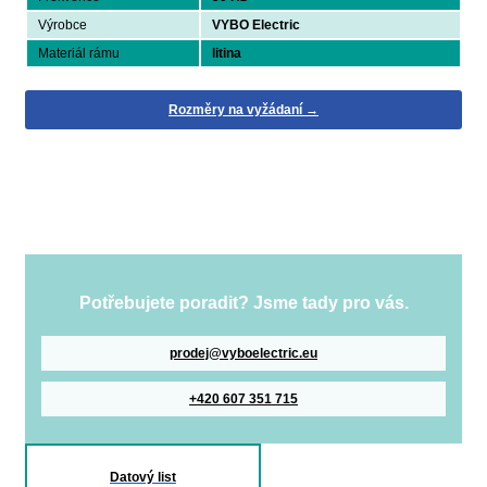
Výrobce
VYBO Electric
Materiál rámu
litina
Rozměry na vyžádaní →
Potřebujete poradit? Jsme tady pro vás.
prodej@vyboelectric.eu
+420 607 351 715
Datový list