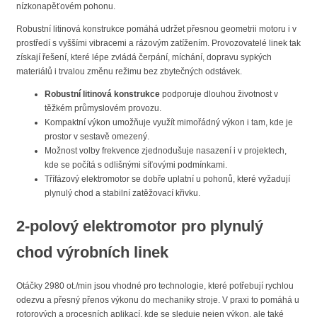
nízkonapěťovém pohonu.
Robustní litinová konstrukce pomáhá udržet přesnou geometrii motoru i v
prostředí s vyššími vibracemi a rázovým zatížením. Provozovatelé linek tak
získají řešení, které lépe zvládá čerpání, míchání, dopravu sypkých
materiálů i trvalou změnu režimu bez zbytečných odstávek.
Robustní litinová konstrukce
podporuje dlouhou životnost v
těžkém průmyslovém provozu.
Kompaktní výkon umožňuje využít mimořádný výkon i tam, kde je
prostor v sestavě omezený.
Možnost volby frekvence zjednodušuje nasazení i v projektech,
kde se počítá s odlišnými síťovými podmínkami.
Třífázový elektromotor se dobře uplatní u pohonů, které vyžadují
plynulý chod a stabilní zatěžovací křivku.
2-polový elektromotor pro plynulý
chod výrobních linek
Otáčky 2980 ot./min jsou vhodné pro technologie, které potřebují rychlou
odezvu a přesný přenos výkonu do mechaniky stroje. V praxi to pomáhá u
rotorových a procesních aplikací, kde se sleduje nejen výkon, ale také