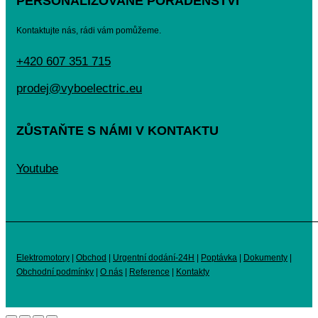
PERSONALIZOVANÉ PORADENSTVÍ
Kontaktujte nás, rádi vám pomůžeme.
+420 607 351 715
prodej@vyboelectric.eu
ZŮSTAŇTE S NÁMI V KONTAKTU
Youtube
Elektromotory
|
Obchod
|
Urgentní dodání-24H
|
Poptávka
|
Dokumenty
|
Obchodní podmínky
|
O nás
|
Reference
|
Kontakty