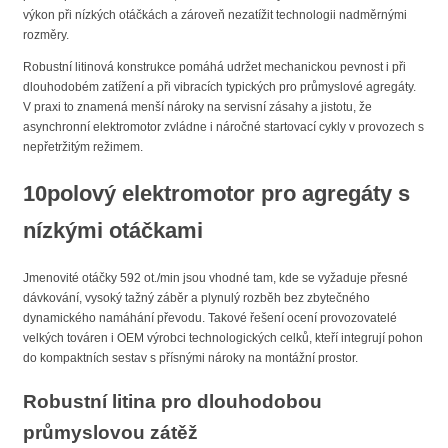
výkon při nízkých otáčkách a zároveň nezatížit technologii nadměrnými
rozměry.
Robustní litinová konstrukce pomáhá udržet mechanickou pevnost i při
dlouhodobém zatížení a při vibracích typických pro průmyslové agregáty.
V praxi to znamená menší nároky na servisní zásahy a jistotu, že
asynchronní elektromotor zvládne i náročné startovací cykly v provozech s
nepřetržitým režimem.
10polový elektromotor pro agregáty s
nízkými otáčkami
Jmenovité otáčky 592 ot./min jsou vhodné tam, kde se vyžaduje přesné
dávkování, vysoký tažný záběr a plynulý rozběh bez zbytečného
dynamického namáhání převodu. Takové řešení ocení provozovatelé
velkých továren i OEM výrobci technologických celků, kteří integrují pohon
do kompaktních sestav s přísnými nároky na montážní prostor.
Robustní litina pro dlouhodobou
průmyslovou zátěž