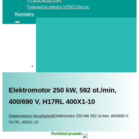
VYBOElectric.com
Frekvenční měniče VYBO Electric
Kontakty
Search
Search
for:
Elektromotor 250 kW, 592 ot./min,
400/690 V, H17RL 400X1-10
Elektromotory
Elektromotory
Nezařazené
Elektromotor 250 kW, 592 ot./min, 400/690 V,
H17RL 400X1-10
Perfektní produkt