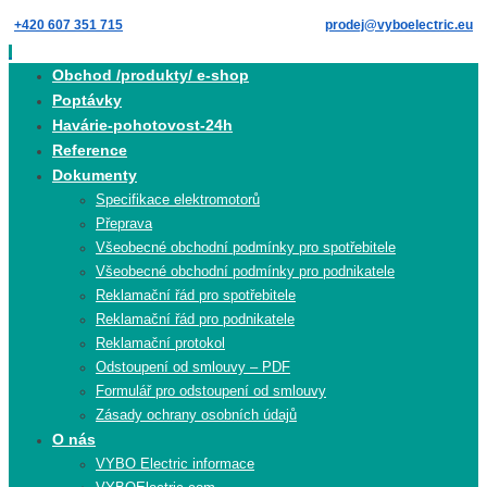
Skip
+420 607 351 715
prodej@vyboelectric.eu
to
content
Skip
Obchod /produkty/ e-shop
to
Poptávky
content
Havárie-pohotovost-24h
Reference
Dokumenty
Specifikace elektromotorů
Přeprava
Všeobecné obchodní podmínky pro spotřebitele
Všeobecné obchodní podmínky pro podnikatele
Reklamační řád pro spotřebitele
Reklamační řád pro podnikatele
Reklamační protokol
Odstoupení od smlouvy – PDF
Formulář pro odstoupení od smlouvy
Zásady ochrany osobních údajů
O nás
VYBO Electric informace