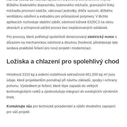
těžkého šnekového dopravníku, bubnového míchače, granulační linky,
míchadla procesní nádrže, válcovací jednotky, drtiče surovin, těžkého
ventilátoru odsíření a extrudéru pro průmyslové polymery. V těchto
aplikacích rozhoduje stabilní záběr, odolnost ložisek 6326C3 na obou
stranách a schopnost udržet proces bez neplánovaných odstávek.
Pro provozy, které potřebují spolehlivě dimenzovaný
elektrický motor
s
důrazem na mechanickou odolnost a dlouhou životnost, představuje tato
sestava praktické řešení pro nový projekt i modernizaci.
Ložiska a chlazení pro spolehlivý chod
Hmotnost 3310 kg a externí rozběhová setrvačnost 461,000 kg·m² jsou
údaje, které projektantům pomáhají při návrhu základů, spojky i ochrany
pohonu. Výsledkem je řešení, které lépe zapadá do velkých
technologických celků a zjednodušuje integraci do existujících výrobních
linek.
Kontaktujte nás
pro technické poradenství a výběr vhodného zapojení
pro váš projekt.