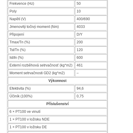
Frekvence (Hz)
50
Poly
10
Napětí (V)
400/690
Jmenovitý točivý moment (Nm)
4033
Připojení
D/Y
Tmax/Tn (%)
200
Tst/Tn (%)
120
Ist/In (%)
600
Externí rozběhová setrvačnosť (kg*m2)
461
Moment setrvačnosti GD2 (kg*m2)
–
Výkonnost
Efektivita (%)
94,6
Účiník (100%)
0,75
Příslušenství
6 × PT100 ve vinutí
1 × PT100 v ložisku NDE
1 × PT100 v ložisku DE