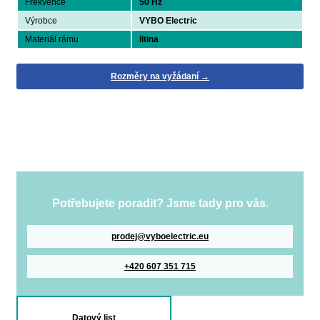
Frekvence
50 Hz
Výrobce
VYBO Electric
Materiál rámu
litina
Rozměry na vyžádaní →
Potřebujete poradit? Jsme tady pro vás.
prodej@vyboelectric.eu
+420 607 351 715
Datový list