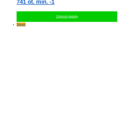
741 ot. min. -1
Zobrazit detaily
Sleva!