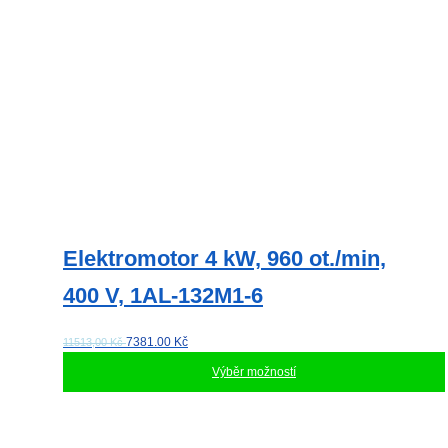
Elektromotor 4 kW, 960 ot./min,
400 V, 1AL-132M1-6
7381.00
Kč
11513,00 Kč
Výběr možností
Tento
produkt
má