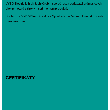
VYBO Electric je high-tech výrobní společnost a dodavatel průmyslových
elektromotorů s širokým sortimentem produktů.
Společnost
VYBO Electric
sídlí ve Spišské Nové Vsi na Slovensku, v srdci
Evropské unie.
CERTIFIKÁTY