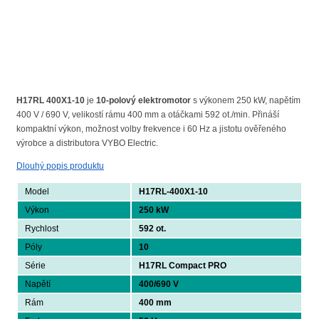
H17RL 400X1-10
je
10-polový elektromotor
s výkonem 250 kW, napětím
400 V / 690 V, velikostí rámu 400 mm a otáčkami 592 ot./min. Přináší
kompaktní výkon, možnost volby frekvence i 60 Hz a jistotu ověřeného
výrobce a distributora VYBO Electric.
Dlouhý popis produktu
Model
H17RL-400X1-10
Výkon
250 kW
Rychlost
592 ot.
Póly
10
Série
H17RL Compact PRO
Napětí
400/690 V
Rám
400 mm