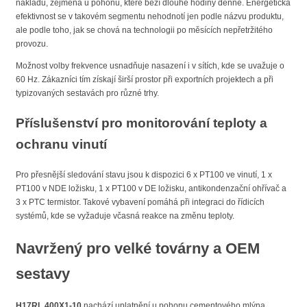
nákladů, zejména u pohonů, které běží dlouhé hodiny denně. Energetická
efektivnost se v takovém segmentu nehodnotí jen podle názvu produktu,
ale podle toho, jak se chová na technologii po měsících nepřetržitého
provozu.
Možnost volby frekvence usnadňuje nasazení i v sítích, kde se uvažuje o
60 Hz. Zákazníci tím získají širší prostor při exportních projektech a při
typizovaných sestavách pro různé trhy.
Příslušenství pro monitorování teploty a
ochranu vinutí
Pro přesnější sledování stavu jsou k dispozici 6 x PT100 ve vinutí, 1 x
PT100 v NDE ložisku, 1 x PT100 v DE ložisku, antikondenzační ohřívač a
3 x PTC termistor. Takové vybavení pomáhá při integraci do řídicích
systémů, kde se vyžaduje včasná reakce na změnu teploty.
Navržený pro velké továrny a OEM
sestavy
H17RL 400X1-10
nachází uplatnění u pohonu cementového mlýna,