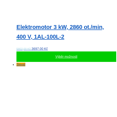
Elektromotor 3 kW, 2860 ot./min,
400 V, 1AL-100L-2
3697.00
Kč
5802,00 Kč
Výběr možností
Tento
Sleva!
produkt
má
více
variant.
Možnosti
lze
vybrat
na
stránce
produktu