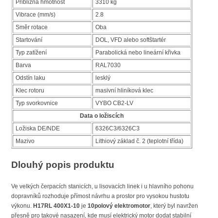
Přibližná hmotnost
3310 kg
Vibrace (mm/s)
2.8
Směr rotace
Oba
Startování
DOL, VFD alebo softštartér
Typ zatížení
Parabolická nebo lineární křivka
Barva
RAL7030
Odstín laku
lesklý
Klec rotoru
masivní hliníková klec
Typ svorkovnice
VYBO CB2-LV
Data o ložiscích
Ložiska DE/NDE
6326C3/6326C3
Mazivo
Lithiový základ č. 2 (teplotní třída)
Dlouhý popis produktu
Ve velkých čerpacích stanicích, u lisovacích linek i u hlavního pohonu
dopravníků rozhoduje přímost návrhu a prostor pro vysokou hustotu
výkonu.
H17RL 400X1-10
je
10polový elektromotor
, který byl navržen
přesně pro takové nasazení, kde musí elektrický motor dodat stabilní