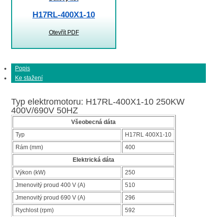
H17RL-400X1-10
Otevřít PDF
Popis
Ke stažení
Typ elektromotoru: H17RL-400X1-10 250KW
400V/690V 50HZ
Všeobecná dáta
Typ
H17RL 400X1-10
Rám (mm)
400
Elektrická dáta
Výkon (kW)
250
Jmenovitý proud 400 V (A)
510
Jmenovitý proud 690 V (A)
296
Rychlost (rpm)
592