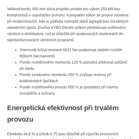
Velikost kostry 400 mm dává projektu prostor pro výkon 250 kW bez
kompromisů v uspořádání pohonu. Kompaktní výkon se projeví zejména
při modernizacích, kde je potřeba nahradit starší agregát bez rozsáhlých
stavebních úprav. Značka VYBO Electric přitom představuje ověřeného
výrobce a distributora, což je důležité při opakovaných dodávkách do
standardizovaných výrobních programů.
Jmenovitý točivý moment 4033 Nm podporuje stabilní rozběh
těžkých mechanismů.
Poměr rozběhového momentu 120 % pomáhá překonat zatížení
při startu.
Poměr zvratového momentu 200 % zvyšuje rezervu při
krátkodobých špičkách.
Poměr rozběhového proudu 600 % je podstatný při návrhu
rozváděče a ochrany.
Energetická efektivnost při trvalém
provozu
Efektivita 94,6 % a účiník 0,75 jsou důležité při výpočtu provozních