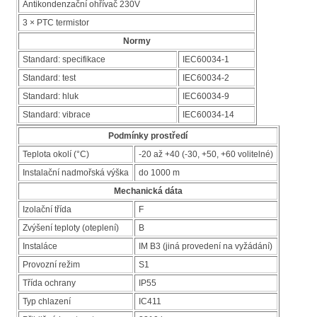
Antikondenzační ohřívač 230V
3 × PTC termistor
Normy
Standard: specifikace
IEC60034-1
Standard: test
IEC60034-2
Standard: hluk
IEC60034-9
Standard: vibrace
IEC60034-14
Podmínky prostředí
Teplota okolí (°C)
-20 až +40 (-30, +50, +60 volitelné)
Instalační nadmořská výška
do 1000 m
Mechanická dáta
Izolační třída
F
Zvýšení teploty (oteplení)
B
Instaláce
IM B3 (jiná provedení na vyžádání)
Provozní režim
S1
Třída ochrany
IP55
Typ chlazení
IC411