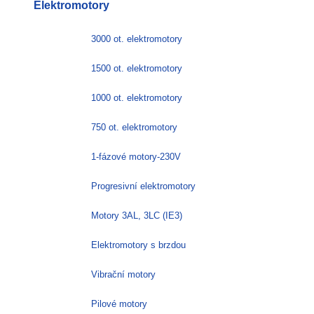
Elektromotory
více
variant.
Možnosti
3000 ot. elektromotory
lze
vybrat
1500 ot. elektromotory
na
stránce
1000 ot. elektromotory
produktu
750 ot. elektromotory
1-fázové motory-230V
Progresivní elektromotory
Motory 3AL, 3LC (IE3)
Elektromotory s brzdou
Vibrační motory
Pilové motory