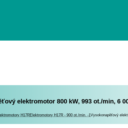
ový elektromotor 800 kW, 993 ot./min, 6 0
romotory
ektromotory H17R
Elektromotory H17R - 900 ot./min. -1
Vysokonapěťový elektr