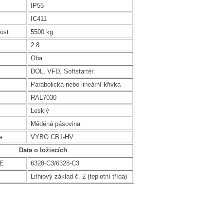
IP55
IC411
ost
5500 kg
2.8
Oba
DOL, VFD, Softstartér
Parabolická nebo lineární křivka
RAL7030
Lesklý
Měděná pásovina
e
VYBO CB1-HV
Data o ložiscích
DE
6328-C3/6328-C3
Lithiový základ č. 2 (teplotní třída)