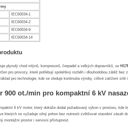
rmy
IEC60034-1
IEC60034-2
IEC60034-9
IEC60034-14
produktu
uje plynulý chod mlýnů, kompresorů, čerpadel a velkých dopravníků, se
H17R
en pro provozy, které potřebují spolehlivý rozběh i dlouhodobou zátěž bez z
základ pro technologie, kde se sleduje kontinuita výroby, citlivé zatížení sítě i
r 900 ot./min
pro kompaktní 6 kV nasaz
paktní 6 kV motor, který dokáže dodat požadovaný výkon v prostoru, kde býv
 ve kterých se vyžaduje silný pohon bez nutnosti zvětšovat stavební zásah do 
ný montážní prostor i servisní přístupnost.