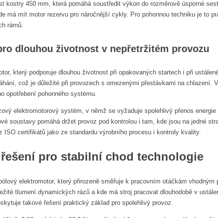
kost kostry 450 mm, která pomáhá soustředit výkon do rozměrově úsporné ses
má mít motor rezervu pro náročnější cykly. Pro pohonnou techniku je to pra
ch rámů.
ro dlouhou životnost v nepřetržitém provozu
otor, který podporuje dlouhou životnost při opakovaných startech i při ustále
ání, což je důležité při provozech s omezenými přestávkami na chlazení. V 
ho opotřebení pohonného systému.
fázový elektromotorový systém, v němž se vyžaduje spolehlivý přenos energi
ové soustavy pomáhá držet provoz pod kontrolou i tam, kde jsou na jedné s
z ISO certifikátů jako ze standardu výrobního procesu i kontroly kvality.
řešení pro stabilní chod technologie
pólový elektromotor, který přirozeně směřuje k pracovním otáčkám vhodným 
ležité tlumení dynamických rázů a kde má stroj pracovat dlouhodobě v ustál
skytuje takové řešení praktický základ pro spolehlivý provoz.