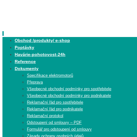
Skip
to
content
Skip
Obchod /produkty/ e-shop
to
Poptávky
content
Havárie-pohotovost-24h
Reference
Dokumenty
Specifikace elektromotorů
Přeprava
Všeobecné obchodní podmínky pro spotřebitele
Všeobecné obchodní podmínky pro podnikatele
Reklamační řád pro spotřebitele
Reklamační řád pro podnikatele
Reklamační protokol
Odstoupení od smlouvy – PDF
Formulář pro odstoupení od smlouvy
Zásady ochrany osobních údajů