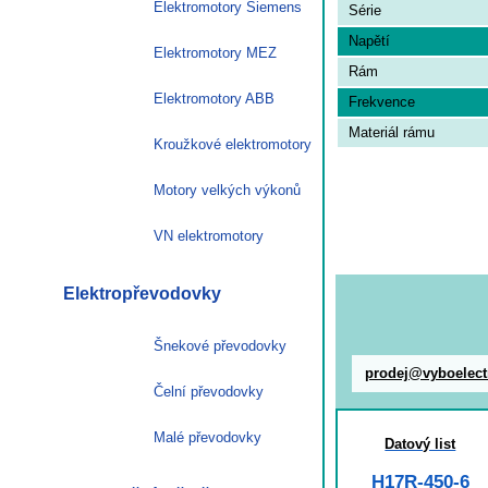
Elektromotory Siemens
Série
Napětí
Elektromotory MEZ
Rám
Elektromotory ABB
Frekvence
Materiál rámu
Kroužkové elektromotory
Motory velkých výkonů
VN elektromotory
Elektropřevodovky
Šnekové převodovky
prodej@vyboelect
Čelní převodovky
Malé převodovky
Datový list
H17R-450-6