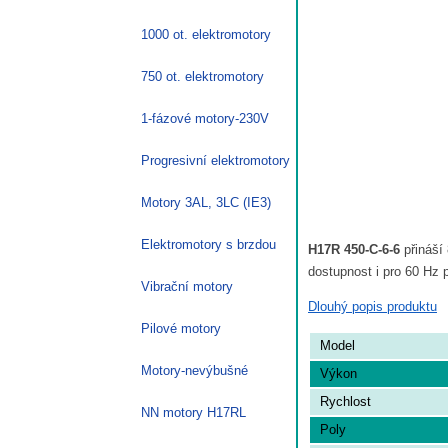
1000 ot. elektromotory
750 ot. elektromotory
1-fázové motory-230V
Progresivní elektromotory
Motory 3AL, 3LC (IE3)
Elektromotory s brzdou
H17R 450-C-6-6
přináší
dostupnost i pro 60 Hz p
Vibrační motory
Dlouhý popis produktu
Pilové motory
Model
Motory-nevýbušné
Výkon
Rychlost
NN motory H17RL
Poly