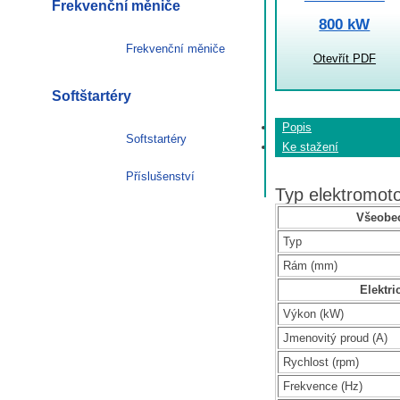
Frekvenční měniče
800 kW
Frekvenční měniče
Otevřít PDF
Softštartéry
Popis
Softstartéry
Ke stažení
Příslušenství
Typ elektromo
Všeobec
Typ
Rám (mm)
Elektri
Výkon (kW)
Jmenovitý proud (A)
Rychlost (rpm)
Frekvence (Hz)