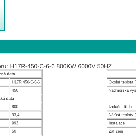
toru: H17R-450-C-6-6 800KW 6000V 50HZ
ná data
H17R 450-C-6-6
Okolní teplota (
450
Nadmořská vý
cká data
800
Izolační třída
93,4
Nárůst teploty (
993
Instalace
50
Zatížení