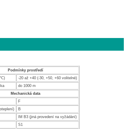
Podmínky prostředí
°C)
-20 až +40 (-30, +50, +60 volitelné)
ška
do 1000 m
Mechanická data
F
oteplení)
B
IM B3 (jiná provedení na vyžádání)
S1