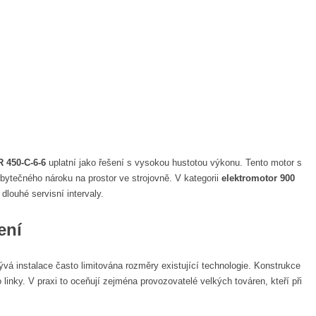
 450-C-6-6
uplatní jako řešení s vysokou hustotou výkonu. Tento motor s
bytečného nároku na prostor ve strojovně. V kategorii
elektromotor 900
 dlouhé servisní intervaly.
ení
á instalace často limitována rozměry existující technologie. Konstrukce
linky. V praxi to oceňují zejména provozovatelé velkých továren, kteří při