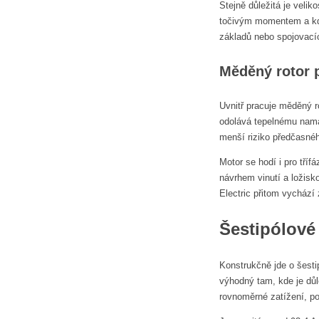
Stejně důležitá je veli
točivým momentem a kde 
základů nebo spojovací
Měděný rotor p
Uvnitř pracuje měděný r
odolává tepelnému namáh
menší riziko předčasné
Motor se hodí i pro tří
návrhem vinutí a ložisk
Electric přitom vychází 
Šestipólové 
Konstrukčně jde o šesti
výhodný tam, kde je dů
rovnoměrné zatížení, po