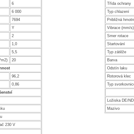
6
Třída ochrany
6 000
Typ chlazení
7694
Približná hmotn
Y
Vibrace (mm/s)
2
Smer rotace
1,0
Startování
5,5
Typ zátěže
g*m2)
20
Barva
nnost
Odstín laku
96,2
Rotorová klec
0,86
Typ svorkovnic
šenství
Ložiska DE/N
sku
Mazivo
ku
vač 230 V