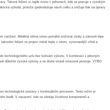
tavy. Takové řešení si najde místo v pohonech, kde se pracuje s vysokým
ktická výhoda, protože zjednodušuje návrh celku a snižuje tlak na úpravy
ném zatížení. Měděná slitina rotoru pomáhá snižovat ztráty a zároveň lépe
takovém řešení se projeví méně tepla v rotoru, vyrovnanější chod a
e do technologického uzlu bez kolísání výkonu. V kombinaci s přesným
traně důležité vysoké výkony a na druhé straně omezené prostoje. VYBO
pro technologické sestavy s kontinuálním procesem. Tento režim je
eném bodě. V nasazení, kde se sleduje životnost komponentů a