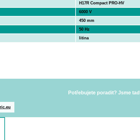
H17R Compact PRO-HV
6000 V
450 mm
50 Hz
litina
Potřebujete poradit? Jsme tad
ric.eu