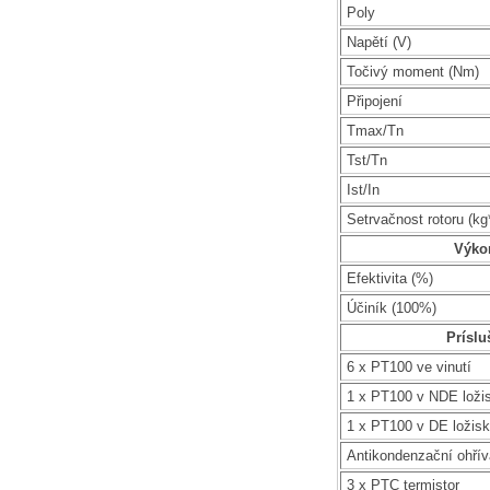
Poly
Napětí (V)
Točivý moment (Nm)
Připojení
Tmax/Tn
Tst/Tn
Ist/In
Setrvačnost rotoru (k
Výko
Efektivita (%)
Účiník (100%)
Príslu
6 x PT100 ve vinutí
1 x PT100 v NDE loži
1 x PT100 v DE ložis
Antikondenzační ohří
3 x PTC termistor