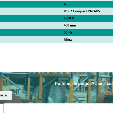
4
H17R Compact PRO-HV
6000 V
400 mm
50 Hz
litina
Potřebujete poradit? Jsme tad
ric.eu