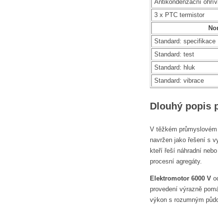
Antikondenzační ohří
3 x PTC termistor
No
Standard: specifikace
Standard: test
Standard: hluk
Standard: vibrace
Dlouhý popis 
V těžkém průmyslovém pr
navržen jako řešení s 
kteří řeší náhradní nebo
procesní agregáty.
Elektromotor 6000 V
od
provedení výrazně pomáh
výkon s rozumným půdor