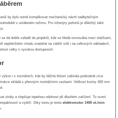
záběrem
, aniž by bylo nutné komplikovat mechanický návrh nadbytečným
louhodobě v ustáleném režimu. Pro inženýry pohonů je důležitý také
oz.
že se dá dobře zařadit do projektů, kde se hledá rovnováha mezi otáčkami,
ři nepřetržitém chodu znatelné na zátěži sítě i na celkových nákladech.
slové celky s vysokou dostupností.
or
 výkon i v rozměrech, kde by běžná řešení zabírala podstatně více
nstrukce skládá s přesnými montážními vazbami. Velikost kostry 400 mm
d.
t ztráty a zlepšuje tepelnou odolnost při dlouhém zatížení. To ocení
ompaktností a výdrží. Díky tomu je tento
elektromotor 1400 ot./min
h.