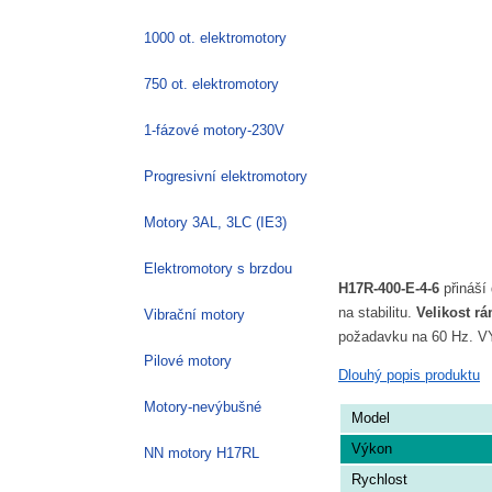
1000 ot. elektromotory
750 ot. elektromotory
1-fázové motory-230V
Progresivní elektromotory
Motory 3AL, 3LC (IE3)
Elektromotory s brzdou
H17R-400-E-4-6
přináší
na stabilitu.
Velikost r
Vibrační motory
požadavku na 60 Hz. VYB
Pilové motory
Dlouhý popis produktu
Motory-nevýbušné
Model
Výkon
NN motory H17RL
Rychlost