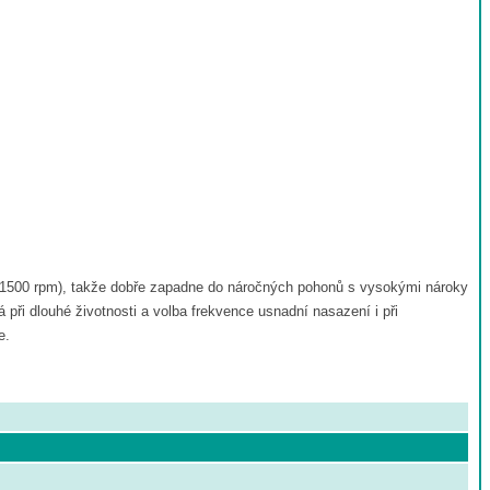
0-1500 rpm), takže dobře zapadne do náročných pohonů s vysokými nároky
ři dlouhé životnosti a volba frekvence usnadní nasazení i při
e.