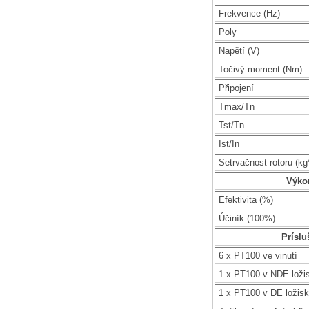
Frekvence (Hz)
Poly
Napětí (V)
Točivý moment (Nm)
Připojení
Tmax/Tn
Tst/Tn
Ist/In
Setrvačnost rotoru (k
Výko
Efektivita (%)
Účiník (100%)
Príslu
6 x PT100 ve vinutí
1 x PT100 v NDE loži
1 x PT100 v DE ložis