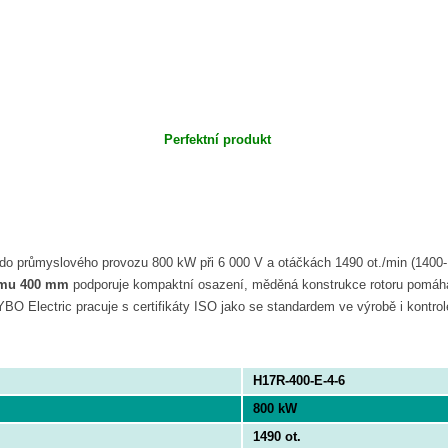
Perfektní produkt
 do průmyslového provozu 800 kW při 6 000 V a otáčkách 1490 ot./min (140
ámu 400 mm
podporuje kompaktní osazení, měděná konstrukce rotoru pomáhá p
O Electric pracuje s certifikáty ISO jako se standardem ve výrobě i kontrol
H17R-400-E-4-6
800 kW
1490 ot.