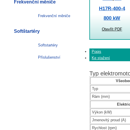
Frekvenční měniče
H17R-400-4
Frekvenční měniče
800 kW
Otevřít PDF
Softštartéry
Softstartéry
Popis
Příslušenství
Ke stažení
Typ elektromo
Všeobec
Typ
Rám (mm)
Elektri
Výkon (kW)
Jmenovitý proud (A)
Rychlost (rpm)