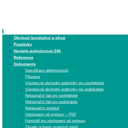
Skip
to
content
Skip
Obchod /produkty/ e-shop
to
Poptávky
content
Havárie-pohotovost-24h
Reference
Dokumenty
Specifikace elektromotorů
Přeprava
Všeobecné obchodní podmínky pro spotřebitele
Všeobecné obchodní podmínky pro podnikatele
Reklamační řád pro spotřebitele
Reklamační řád pro podnikatele
Reklamační protokol
Odstoupení od smlouvy – PDF
Formulář pro odstoupení od smlouvy
Zásady ochrany osobních údajů