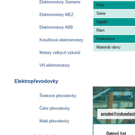
Elektromotory Siemens
Poly
Série
Elektromotory MEZ
Napětí
Elektromotory ABB
Rám
Frekvence
Kroužkové elektromotory
Materiál rámu
Motory velkých výkonů
VN elektromotory
Elektropřevodovky
Šnekové převodovky
Čelní převodovky
prodej@vyboelect
Malé převodovky
Datový list