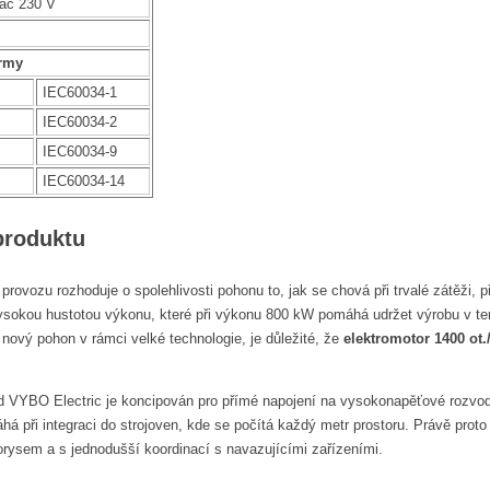
vač 230 V
rmy
IEC60034-1
IEC60034-2
IEC60034-9
IEC60034-14
produktu
ovozu rozhoduje o spolehlivosti pohonu to, jak se chová při trvalé zátěži, p
vysokou hustotou výkonu, které při výkonu 800 kW pomáhá udržet výrobu v te
 nový pohon v rámci velké technologie, je důležité, že
elektromotor 1400 ot.
 VYBO Electric je koncipován pro přímé napojení na vysokonapěťové rozvod
á při integraci do strojoven, kde se počítá každý metr prostoru. Právě proto
ysem a s jednodušší koordinací s navazujícími zařízeními.