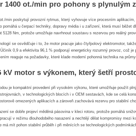
r 1400 ot./min
pro pohony s plynulým 
ot./min poskytují provozní rytmus, který vyhovuje více procesním aplikacím
o pomáhá u čerpací techniky, dopravy média i u zařízení, která musí běžet d
t 5128 Nm, protože umožňuje navrhnout soustavu s rezervou pro reálný prov
nologií se osvědčuje i to, že motor pracuje jako čtyřpolový elektromotor, tak
činík 0,9 a efektivita 96,1 % podporují energeticky rozumný provoz, což je p
šením reaguje na požadavky, které klade moderní pohonná technika na průmy
 kV motor s výkonem, který šetří prost
odou je kompaktní provedení při vysokém výkonu, které umožňuje použít plný
e strojovnách, v technologických blocích i v OEM sestavách, kde se celá ko
ostorově omezených aplikacích a zároveň zachovává rezervu pro stabilní cho
zení se dobře projeví měděná pásovina v kleci rotoru, protože pomáhá snižova
pracují v režimu dlouhodobého nasazení a nechtějí dělat kompromisy mezi k
e má mít pohon stabilní průběh i při měnících se technologických podmínkác