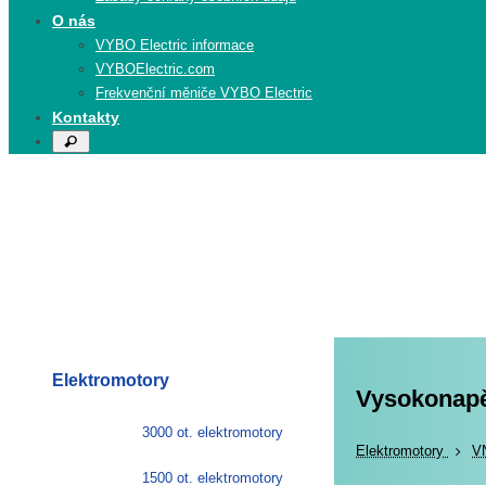
O nás
VYBO Electric informace
VYBOElectric.com
Frekvenční měniče VYBO Electric
Kontakty
Search
Search
for:
Elektromotory
Vysokonapěť
3000 ot. elektromotory
Elekt
Elektromotory
V
1500 ot. elektromotory