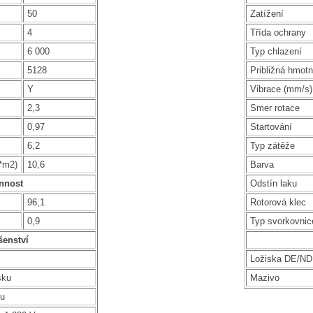
50
Zatížení
4
Třída ochrany
6 000
Typ chlazení
5128
Približná hmotn
Y
Vibrace (mm/s)
2,3
Smer rotace
0,97
Startování
6,2
Typ zátěže
g*m2)
10,6
Barva
nnost
Odstín laku
96,1
Rotorová klec
0,9
Typ svorkovnic
šenství
Ložiska DE/N
sku
Mazivo
ku