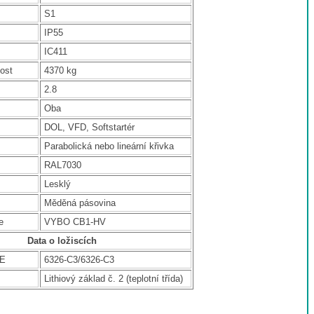
S1
IP55
IC411
ost
4370 kg
2.8
Oba
DOL, VFD, Softstartér
Parabolická nebo lineární křivka
RAL7030
Lesklý
Měděná pásovina
e
VYBO CB1-HV
Data o ložiscích
DE
6326-C3/6326-C3
Lithiový základ č. 2 (teplotní třída)