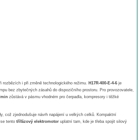
ři rozbězích i při změně technologického režimu.
H17R-400-E-4-6
je
mpu bez zbytečných zásahů do dispozičního prostoru. Pro provozovatele,
/min
zůstává v pásmu vhodném pro čerpadla, kompresory i těžké
y, což zjednodušuje návrh napájení u velkých celků. Kompaktní
 se tento
třífázový elektromotor
uplatní tam, kde je třeba spojit silový