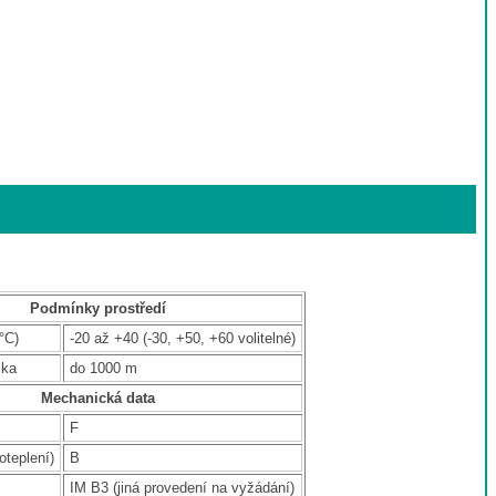
Podmínky prostředí
°C)
-20 až +40 (-30, +50, +60 volitelné)
ška
do 1000 m
Mechanická data
F
oteplení)
B
IM B3 (jiná provedení na vyžádání)