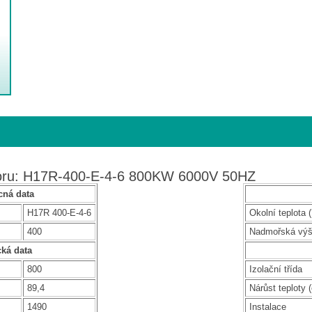
toru: H17R-400-E-4-6 800KW 6000V 50HZ
ná data
H17R 400-E-4-6
Okolní teplota (
400
Nadmořská vý
cká data
800
Izolační třída
89,4
Nárůst teploty (
1490
Instalace