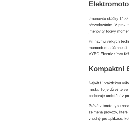
Elektromoto
Jmenovité otáčky 1490 
převodováním. V praxi t
jmenovitý točivý momen
Při návrhu velkých tech
momentem a účinností. Ú
VYBO Electric tímto ře
Kompaktní 6
Největší praktickou výh
místa. To je důležité v
podporuje umístění v pr
Právě v tomto typu nasa
zejména provozy, které 
vhodný pro aplikace, kd