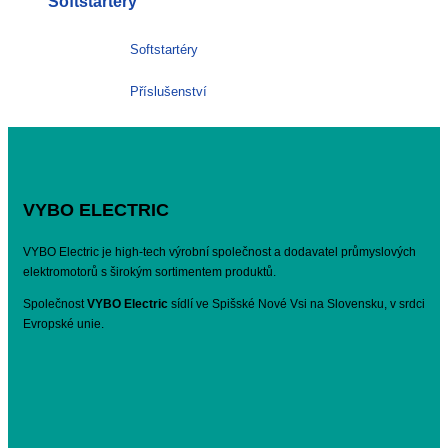
Softštartéry
Softstartéry
Příslušenství
VYBO ELECTRIC
VYBO Electric je high-tech výrobní společnost a dodavatel průmyslových
elektromotorů s širokým sortimentem produktů.
Společnost
VYBO Electric
sídlí ve Spišské Nové Vsi na Slovensku, v srdci
Evropské unie.