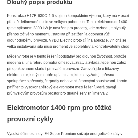
Dlouhý popis produktu
Konstrukce H17R-630C-4-6 stojí na kompaktním výkonu, který má v praxi
přesně definované místo ve velkých pohonech. Tento elektromotor 1400
rpm s výkonem 2800 kW je navržen pro procesy, kde rozhoduje plynulý
přenos točivého momentu, stabilita při zatížení a odolnost vůči
dlouhodobému provozu. VYBO Electric proto cílí na aplikace, v nichž se
velká instalovaná síla musí proměnit ve spolehlivý a kontrolovatelný chod.
Měděný rotor je v tomto řešení podstatný pro dlouhou životnost, protože
měděná slitina rotoru pomáhá omezovat ztráty a zvládat tepelnou zátěž
při opakovaném startu i při trvalém provozu. Zároveň jde o třífázový
elektromotor, který se dobře uplatní tam, kde se vyžaduje přesná
spolupráce s převody, čerpadly nebo ventilátorovými soustavami. I proto
patří tento vysokonapěťový elektromotor mezi řešení, která dávají
průmyslovým provozům prostor pro dlouhé servisní intervaly.
Elektromotor 1400 rpm pro těžké
provozní cykly
Vysoká účinnost třídy IE4 Super Premium snižuje energetické ztráty v