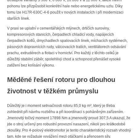
dostupné varianty 3 300 V, 6 000 V, 10 000 V a 11 000 V, takže návrh
pohonu lze přizpůsobit konkrétní hale nebo energetickému uzlu. Díky
tomu lze H17R-630C-4-6 použít v nových instalacích i při modernizaci
starších linek.
V praxi se uplatní v cementářských mlýnech, drtičích suroviny,
kompresorových stanicích, čerpadlech chladicí vody, napájecích
čerpadlech kotlů, dmychadlech spalovacích linek, míchacích systémech,
pásových dopravnících rudy, válcovacích tratích, ventilátorech odsávání
prachu, extrudérech a flotaci v hornictví. Pro každý z těchto celků je
důležitý stabilní záběr, spolehlivý chod a schopnost přenášet vysoké
zatížení bez kolísání výkonu.
Měděné řešení rotoru pro dlouhou
životnost v těžkém průmyslu
Důležitý je i moment setrvačnosti rotoru 85,0 kg·m², který je třeba
zohlednit při návrhu rozběhu a při koordinaci s poháněným zařízením.
Jmenovitý točivý moment 17898 Nm a jmenovitý proud 307,5 A ukazují, že
jde o stroj určený pro robustní provozní nasazení, nikoli pro krátkodobé
zkoušky. Pro 4-polový elektromotor je tento charakteristický rozsah vhodný
tam, kde se vyžaduje vyvážení mezi otáčkami a přenosem síly.