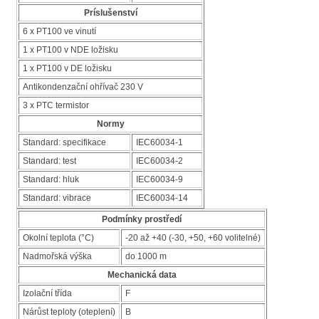
Príslušenství
6 x PT100 ve vinutí
1 x PT100 v NDE ložisku
1 x PT100 v DE ložisku
Antikondenzační ohřívač 230 V
3 x PTC termistor
Normy
Standard: specifikace
IEC60034-1
Standard: test
IEC60034-2
Standard: hluk
IEC60034-9
Standard: vibrace
IEC60034-14
Podmínky prostředí
Okolní teplota (°C)
-20 až +40 (-30, +50, +60 volitelné)
Nadmořská výška
do 1000 m
Mechanická data
Izolační třída
F
Nárůst teploty (oteplení)
B