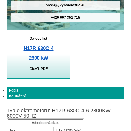
prodej@vyboelectric.eu
+420 607 351 715
Datový list
H17R-630C-4
2800 kW
Otevřít PDF
Popis
Ke stažení
Typ elektromotoru: H17R-630C-4-6 2800KW
6000V 50HZ
Všeobecná data
Typ
H17R 630C-4-6