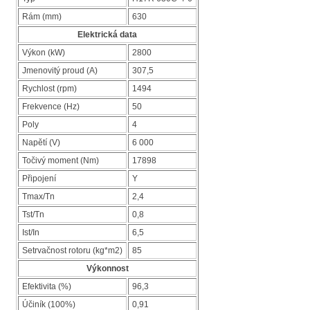
Rám (mm)
630
Elektrická data
Výkon (kW)
2800
Jmenovitý proud (A)
307,5
Rychlost (rpm)
1494
Frekvence (Hz)
50
Poly
4
Napětí (V)
6 000
Točivý moment (Nm)
17898
Připojení
Y
Tmax/Tn
2,4
Tst/Tn
0,8
Ist/In
6,5
Setrvačnost rotoru (kg*m2)
85
Výkonnost
Efektivita (%)
96,3
Účiník (100%)
0,91