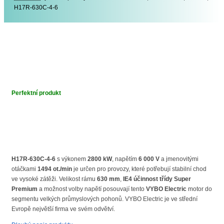
H17R-630C-4-6
Perfektní produkt
H17R-630C-4-6
s výkonem
2800 kW
, napětím
6 000 V
a jmenovitými
otáčkami
1494 ot./min
je určen pro provozy, které potřebují stabilní chod
ve vysoké zátěži. Velikost rámu
630 mm
,
IE4 účinnost třídy Super
Premium
a možnost volby napětí posouvají tento
VYBO Electric
motor do
segmentu velkých průmyslových pohonů. VYBO Electric je ve střední
Evropě největší firma ve svém odvětví.