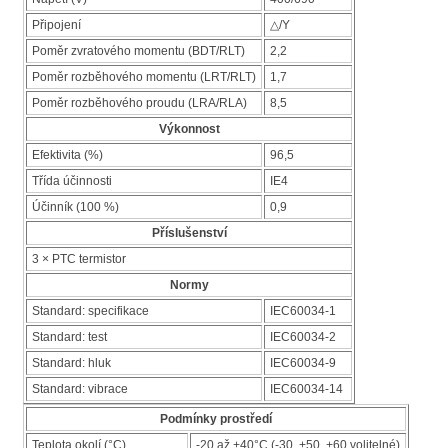
Připojení
△/Y
Poměr zvratového momentu (BDT/RLT)
2,2
Poměr rozběhového momentu (LRT/RLT)
1,7
Poměr rozběhového proudu (LRA/RLA)
8,5
Výkonnost
Efektivita (%)
96,5
Třída účinnosti
IE4
Účinník (100 %)
0,9
Příslušenství
3 × PTC termistor
Normy
Standard: specifikace
IEC60034-1
Standard: test
IEC60034-2
Standard: hluk
IEC60034-9
Standard: vibrace
IEC60034-14
Podmínky prostředí
Teplota okolí (°C)
-20 až +40°C (-30, +50, +60 volitelné)