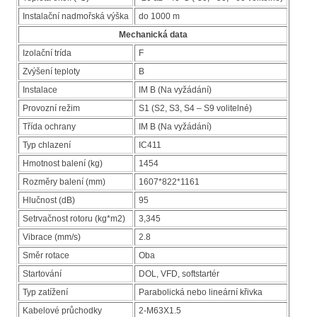
Instalační nadmořská výška
do 1000 m
Mechanická data
Izolační trída
F
Zvýšení teploty
B
Instalace
IM B (Na vyžádání)
Provozní režim
S1 (S2, S3, S4 – S9 volitelné)
Třída ochrany
IM B (Na vyžádání)
Typ chlazení
IC411
Hmotnost balení (kg)
1454
Rozměry balení (mm)
1607*822*1161
Hlučnost (dB)
95
Setrvačnost rotoru (kg*m2)
3,345
Vibrace (mm/s)
2.8
Směr rotace
Oba
Startování
DOL, VFD, softstartér
Typ zatížení
Parabolická nebo lineární křivka
Kabelové průchodky
2-M63X1.5