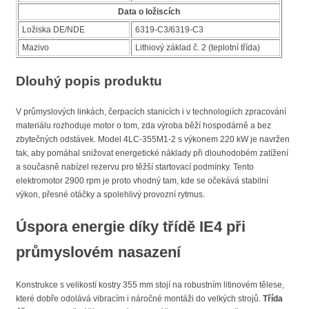
Data o ložiscích
Ložiska DE/NDE
6319-C3/6319-C3
Mazivo
Lithiový základ č. 2 (teplotní třída)
Dlouhý popis produktu
V průmyslových linkách, čerpacích stanicích i v technologiích zpracování
materiálu rozhoduje motor o tom, zda výroba běží hospodárně a bez
zbytečných odstávek. Model 4LC-355M1-2 s výkonem 220 kW je navržen
tak, aby pomáhal snižovat energetické náklady při dlouhodobém zatížení
a současně nabízel rezervu pro těžší startovací podmínky. Tento
elektromotor 2900 rpm je proto vhodný tam, kde se očekává stabilní
výkon, přesné otáčky a spolehlivý provozní rytmus.
Úspora energie díky třídě IE4 při
průmyslovém nasazení
Konstrukce s velikostí kostry 355 mm stojí na robustním litinovém tělese,
které dobře odolává vibracím i náročné montáži do velkých strojů.
Třída