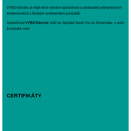
VYBO Electric je high-tech výrobní společnost a dodavatel průmyslových
elektromotorů s širokým sortimentem produktů.
Společnost
VYBO Electric
sídlí ve Spišské Nové Vsi na Slovensku, v srdci
Evropské unie.
CERTIFIKÁTY