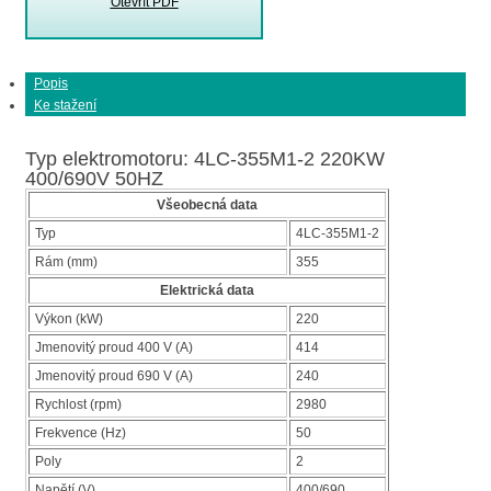
Otevřít PDF
Popis
Ke stažení
Typ elektromotoru: 4LC-355M1-2 220KW
400/690V 50HZ
Všeobecná data
Typ
4LC-355M1-2
Rám (mm)
355
Elektrická data
Výkon (kW)
220
Jmenovitý proud 400 V (A)
414
Jmenovitý proud 690 V (A)
240
Rychlost (rpm)
2980
Frekvence (Hz)
50
Poly
2
Napětí (V)
400/690