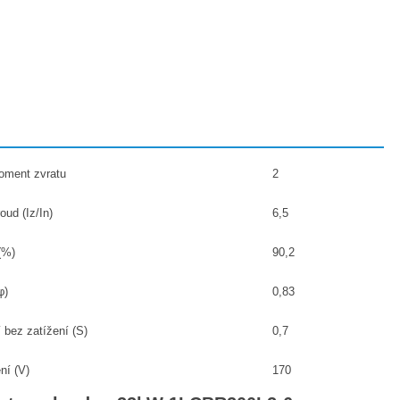
ment zvratu
2
oud (Iz/In)
6,5
(%)
90,2
φ)
0,83
 bez zatížení (S)
0,7
ní (V)
170