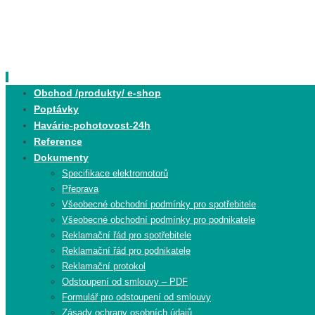
Skip
to
content
Skip
Obchod /produkty/ e-shop
to
Poptávky
content
Havárie-pohotovost-24h
Reference
Dokumenty
Specifikace elektromotorů
Přeprava
Všeobecné obchodní podmínky pro spotřebitele
Všeobecné obchodní podmínky pro podnikatele
Reklamační řád pro spotřebitele
Reklamační řád pro podnikatele
Reklamační protokol
Odstoupení od smlouvy – PDF
Formulář pro odstoupení od smlouvy
Zásady ochrany osobních údajů