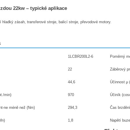
rzdou 22kw – typické aplikace
hladký zásah, transferové stroje, balicí stroje, převodové motory.
a
1LCBR200L2-6
Poměrný mo
22
Záběrový pr
44,6
Účinnost μ 
t./min)
970
Účiník (cos
nt-ne méně než (Nm)
294,3
Čas brzdění
Mn)
1,8
Napětí buze