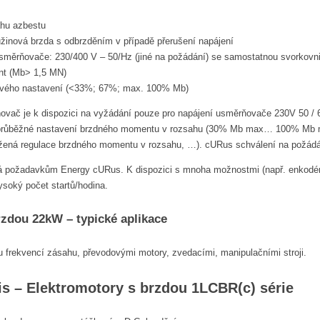
ahu azbestu
žinová brzda s odbrzděním v případě přerušení napájení
usměrňovače: 230/400 V – 50/Hz (jiné na požádání) se samostatnou svorkovni
t (Mb> 1,5 MN)
vého nastavení (<33%; 67%; max. 100% Mb)
vač je k dispozici na vyžádání pouze pro napájení usměrňovače 230V 50 / 60H
(průběžné nastavení brzdného momentu v rozsahu (30% Mb max… 100% Mb max
žená regulace brzdného momentu v rozsahu, …). cURus schválení na požádá
á požadavkům Energy cURus. K dispozici s mnoha možnostmi (např. enkodér, ax
ysoký počet startů/hodina.
rzdou 22kW – typické aplikace
 frekvencí zásahu, převodovými motory, zvedacími, manipulačními stroji.
is – Elektromotory s brzdou 1LCBR(c) série