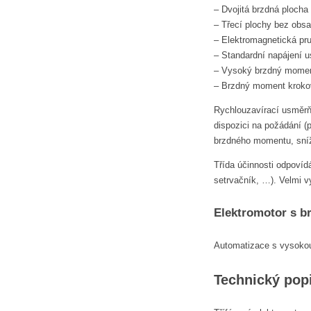
– Dvojitá brzdná plocha
– Třecí plochy bez obs
– Elektromagnetická pru
– Standardní napájení 
– Vysoký brzdný momen
– Brzdný moment kroko
Rychlouzavírací usměrňo
dispozici na požádání 
brzdného momentu, sní
Třída účinnosti odpovíd
setrvačník, …). Velmi v
Elektromotor s b
Automatizace s vysokou
Technický pop