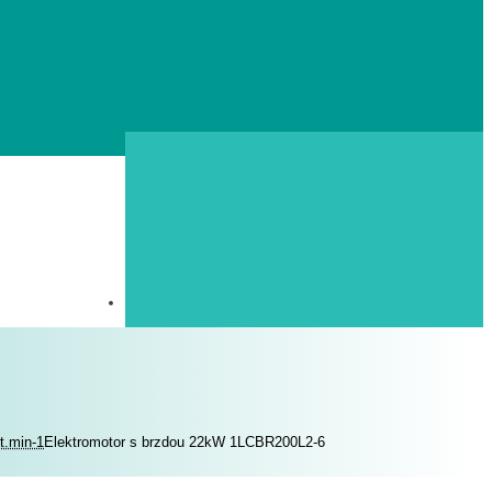
t.min-1
Elektromotor s brzdou 22kW 1LCBR200L2-6