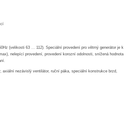
cí
z (velikosti 63 … 112). Speciální provedení pro větrný generátor je k
), nelepící provedení, provedení korozní odolnosti, snížená hodnota
ní.
iální nezávislý ventilátor, ruční páka, speciální konstrukce brzd,