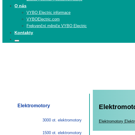
O nás
VYBO Electric informace
VYBOElectric.com
Frekvenční měniče VYBO Electric
Kontakty
Search
Search
for:
Elektromotory
Elektromot
3000 ot. elektromotory
Elekt
Elektromotory
Elekt
1500 ot. elektromotory