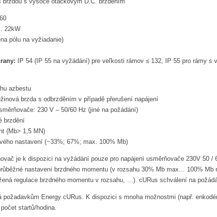
 s brzdou s vysoce otáčkovým D.C. brzděním
60
… 22kW
ena pólu na vyžiadanie)
rany:
IP 54 (IP 55 na vyžádání) pre veľkosti rámov ≤ 132, IP 55 pro rámy s v
ahu azbestu
žinová brzda s odbrzděním v případě přerušení napájení
směrňovače: 230 V – 50/60 Hz (jiné na požádání)
é brzdění
t (Mb> 1,5 MN)
vého nastavení (~33%; 67%; max. 100% Mb)
vač je k dispozici na vyžádání pouze pro napájení usměrňovače 230V 50 / 60H
(průběžné nastavení brzdného momentu (v rozsahu 30% Mb max… 100% Mb max
žená regulace brzdného momentu v rozsahu, …). cURus schválení na požádá
á požadavkům Energy cURus. K dispozici s mnoha možnostmi (např. enkodér, ax
počet startů/hodina.