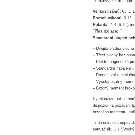
Třífázový elektromotor
Velikosti rámů:
63 … 1
Rozsah výkonů:
0.12 
Polarita:
2, 4, 6, 8 (zm
Třída izolace:
F
Standardní stupeň och
– Dvojitá brzdná plocha
– Třecí plochy bez obs
– Elektromagnetická pru
– Standardní napájení u
– Progresivní a nehlučn
– Vysoký brzdný momen
– Brzdný moment kroko
Rychlouzavírací usměrňo
dispozici na požádání 
brzdného momentu, sní
Třída účinnosti odpovíd
setrvačník, …). Vysoký 