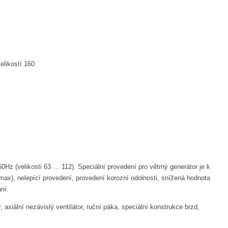
elikostí 160
z (velikosti 63 … 112). Speciální provedení pro větrný generátor je k
), nelepící provedení, provedení korozní odolnosti, snížená hodnota
ní.
iální nezávislý ventilátor, ruční páka, speciální konstrukce brzd,