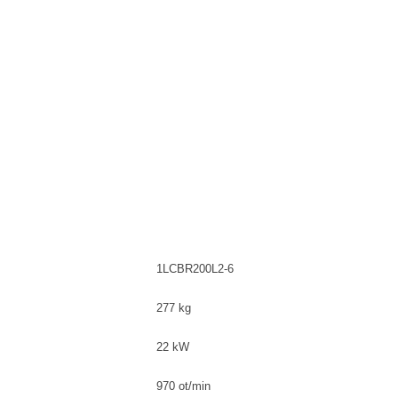
1LCBR200L2-6
277 kg
22 kW
970 ot/min