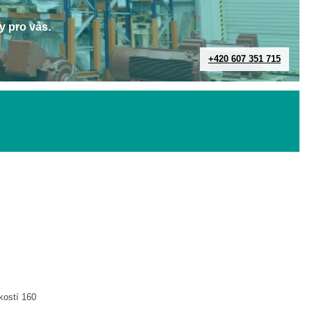
y pro vás.
+420 607 351 715
kostí 160