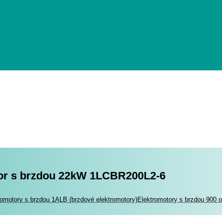
or s brzdou 22kW 1LCBR200L2-6
romotory
romotory s brzdou 1ALB (brzdové elektromotory)
Elektromotory s brzdou 900 o