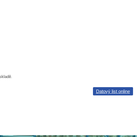
skladě.
Datový list online