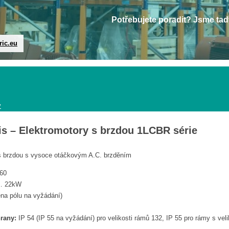
Potřebujete poradit? Jsme tad
ric.eu
y
is – Elektromotory s brzdou 1LCBR série
 s brzdou s vysoce otáčkovým A.C. brzděním
60
… 22kW
ěna pólu na vyžádání)
rany:
IP 54 (IP 55 na vyžádání) pro velikosti rámů 132, IP 55 pro rámy s veli