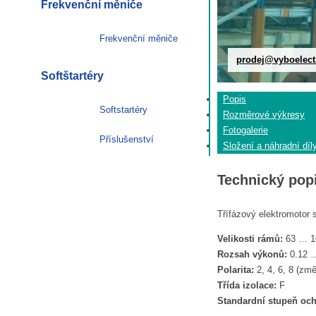
Frekvenční měniče
Frekvenční měniče
prodej@vyboelect
Softštartéry
Popis
Softstartéry
Rozměrové výkresy
Fotogalerie
Příslušenství
Složení a náhradní díl
Technický pop
Třífázový elektromotor
Velikosti rámů:
63 … 1
Rozsah výkonů:
0.12 
Polarita:
2, 4, 6, 8 (zm
Třída izolace:
F
Standardní stupeň och