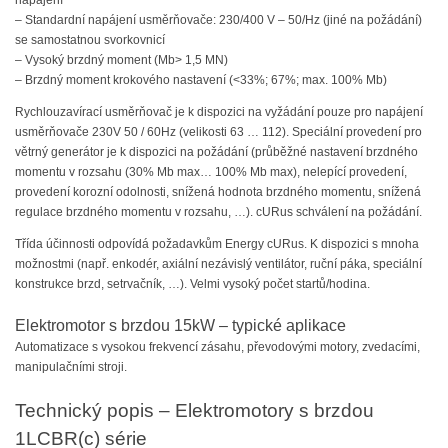
– Standardní napájení usměrňovače: 230/400 V – 50/Hz (jiné na požádání)
se samostatnou svorkovnicí
– Vysoký brzdný moment (Mb> 1,5 MN)
– Brzdný moment krokového nastavení (<33%; 67%; max. 100% Mb)
Rychlouzavírací usměrňovač je k dispozici na vyžádání pouze pro napájení
usměrňovače 230V 50 / 60Hz (velikosti 63 … 112). Speciální provedení pro
větrný generátor je k dispozici na požádání (průběžné nastavení brzdného
momentu v rozsahu (30% Mb max… 100% Mb max), nelepící provedení,
provedení korozní odolnosti, snížená hodnota brzdného momentu, snížená
regulace brzdného momentu v rozsahu, …). cURus schválení na požádání.
Třída účinnosti odpovídá požadavkům Energy cURus. K dispozici s mnoha
možnostmi (např. enkodér, axiální nezávislý ventilátor, ruční páka, speciální
konstrukce brzd, setrvačník, …). Velmi vysoký počet startů/hodina.
Elektromotor s brzdou 15kW – typické aplikace
Automatizace s vysokou frekvencí zásahu, převodovými motory, zvedacími,
manipulačními stroji.
Technický popis – Elektromotory s brzdou
1LCBR(c) série