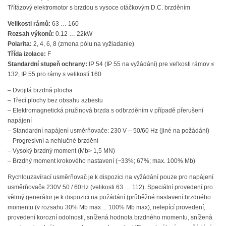
Třífázový elektromotor s brzdou s vysoce otáčkovým D.C. brzděním
Velikosti rámů:
63 … 160
Rozsah výkonů:
0.12 … 22kW
Polarita:
2, 4, 6, 8 (zmena pólu na vyžiadanie)
Třída izolace:
F
Standardní stupeň ochrany:
IP 54 (IP 55 na vyžádání) pre veľkosti rámov ≤
132, IP 55 pro rámy s velikostí 160
– Dvojitá brzdná plocha
– Třecí plochy bez obsahu azbestu
– Elektromagnetická pružinová brzda s odbrzděním v případě přerušení
napájení
– Standardní napájení usměrňovače: 230 V – 50/60 Hz (jiné na požádání)
– Progresivní a nehlučné brzdění
– Vysoký brzdný moment (Mb> 1,5 MN)
– Brzdný moment krokového nastavení (~33%; 67%; max. 100% Mb)
Rychlouzavírací usměrňovač je k dispozici na vyžádání pouze pro napájení
usměrňovače 230V 50 / 60Hz (velikosti 63 … 112). Speciální provedení pro
větrný generátor je k dispozici na požádání (průběžné nastavení brzdného
momentu (v rozsahu 30% Mb max… 100% Mb max), nelepící provedení,
provedení korozní odolnosti, snížená hodnota brzdného momentu, snížená