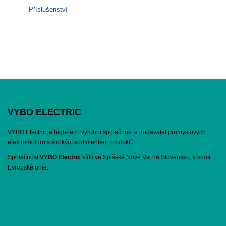
Příslušenství
VYBO ELECTRIC
VYBO Electric je high-tech výrobní společnost a dodavatel průmyslových
elektromotorů s širokým sortimentem produktů.
Společnost
VYBO Electric
sídlí ve Spišské Nové Vsi na Slovensku, v srdci
Evropské unie.