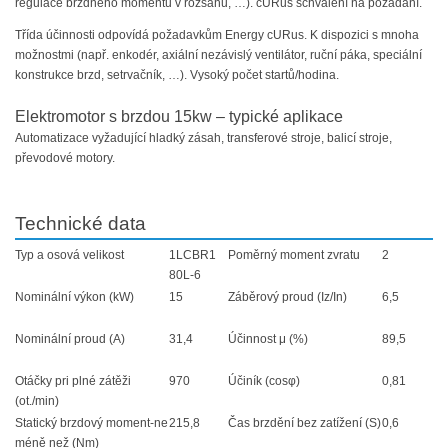
regulace brzdného momentu v rozsahu, …). cURus schválení na požádání.
Třída účinnosti odpovídá požadavkům Energy cURus. K dispozici s mnoha
možnostmi (např. enkodér, axiální nezávislý ventilátor, ruční páka, speciální
konstrukce brzd, setrvačník, …). Vysoký počet startů/hodina.
Elektromotor s brzdou 15kw – typické aplikace
Automatizace vyžadující hladký zásah, transferové stroje, balicí stroje,
převodové motory.
Technické data
Typ a osová velikost
1LCBR1
Poměrný moment zvratu
2
80L-6
Nominální výkon (kW)
15
Záběrový proud (Iz/In)
6,5
Nominální proud (A)
31,4
Účinnost μ (%)
89,5
Otáčky pri plné zátěži
970
Účiník (cosφ)
0,81
(ot./min)
Statický brzdový moment-ne
215,8
Čas brzdění bez zatížení (S)
0,6
méně než (Nm)