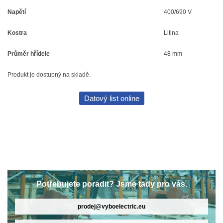
Napětí
400/690 V
Kostra
Litina
Průměr hřídele
48 mm
Produkt je dostupný na skladě.
Datový list online
Potřebujete poradit? Jsme tady pro vás.
prodej@vyboelectric.eu