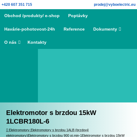
Skip
+420 607 351 715
prodej@vyboelectric.eu
to
Skip
Obchod /produkty/ e-shop
Poptávky
content
to
content
Havárie-pohotovost-24h
Reference
Dokumenty
O nás
Kontakty
Search
Search for:
Elektromotor s brzdou 15kW
1LCBR180L-6
Elektromotory
Elektromotory
Elektromotory s brzdou 1ALB (brzdové
elektromotory)
Elektromotory s brzdou 900 ot.min-1
Elektromotor s brzdou 15kW