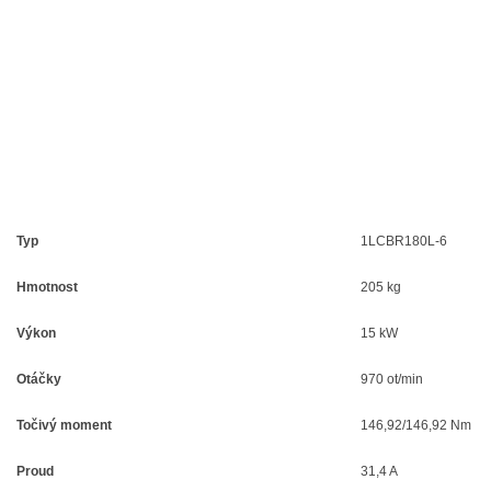
Typ
1LCBR180L-6
Hmotnost
205 kg
Výkon
15 kW
Otáčky
970 ot/min
Točivý moment
146,92/146,92 Nm
Proud
31,4 A