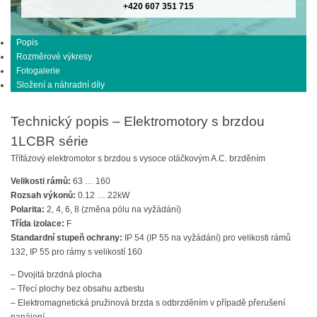
+420 607 351 715
Popis
Rozměrové výkresy
Fotogalerie
Složení a náhradní díly
Technický popis – Elektromotory s brzdou
1LCBR série
Třífázový elektromotor s brzdou s vysoce otáčkovým A.C. brzděním
Velikosti rámů:
63 … 160
Rozsah výkonů:
0.12 … 22kW
Polarita:
2, 4, 6, 8 (změna pólu na vyžádání)
Třída izolace:
F
Standardní stupeň ochrany:
IP 54 (IP 55 na vyžádání) pro velikosti rámů
132, IP 55 pro rámy s velikostí 160
– Dvojitá brzdná plocha
– Třecí plochy bez obsahu azbestu
– Elektromagnetická pružinová brzda s odbrzděním v případě přerušení
napájení