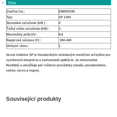
Popis
Značka f.m.:
EMERSON
Typ:
SP 1405
Normálne zaťaženie (kW ) :
4
Ťažký režim zaťaženia (kW) :
3
Maximálny prúd (A) :
8,8
Napäťová sústava (V) :
380-480
Veľkosť rámu :
1
Verzia Unidrive SP je štandardným striedavým meničom určeného pre
systémovú integráciu a samostatné aplikácie. Je mimoriadne
flexibilný a umožňuje päť režimov prevádzky (skalár, pseodovektor,
vektor, servo a regen).
Související produkty