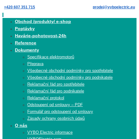
Skip
+420 607 351 715
prodej@vyboelectric.eu
to
content
Skip
Obchod /produkty/ e-shop
to
Poptávky
content
Havárie-pohotovost-24h
Reference
Dokumenty
Specifikace elektromotorů
Přeprava
Všeobecné obchodní podmínky pro spotřebitele
Všeobecné obchodní podmínky pro podnikatele
Reklamační řád pro spotřebitele
Reklamační řád pro podnikatele
Reklamační protokol
Odstoupení od smlouvy – PDF
Formulář pro odstoupení od smlouvy
Zásady ochrany osobních údajů
O nás
VYBO Electric informace