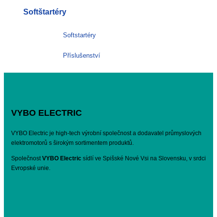
Softštartéry
Softstartéry
Příslušenství
VYBO ELECTRIC
VYBO Electric je high-tech výrobní společnost a dodavatel průmyslových
elektromotorů s širokým sortimentem produktů.
Společnost
VYBO Electric
sídlí ve Spišské Nové Vsi na Slovensku, v srdci
Evropské unie.