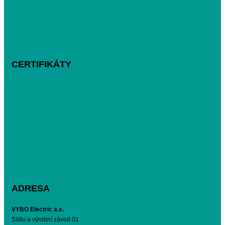
CERTIFIKÁTY
ADRESA
VYBO Electric a.s.
Sídlo a výrobní závod 01