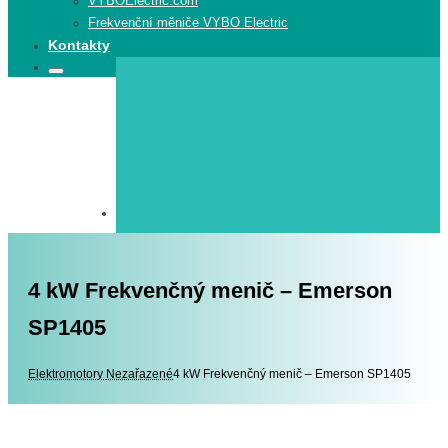
VYBOElectric.com
Frekvenční měniče VYBO Electric
Kontakty
Search
Search
for:
4 kW Frekvenčný menič – Emerson
SP1405
Elektromotory
Elektromotory
Nezařazené
4 kW Frekvenčný menič – Emerson SP1405