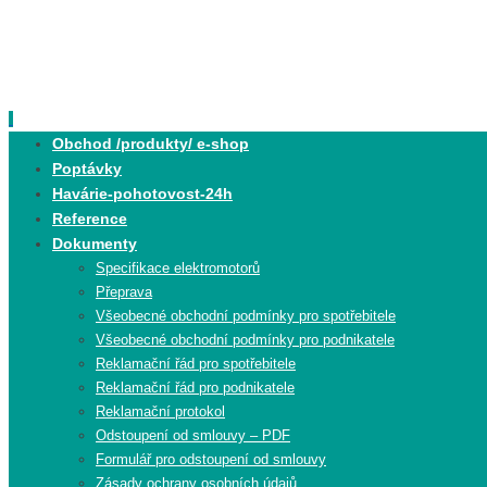
Skip
to
content
Skip
Obchod /produkty/ e-shop
to
Poptávky
content
Havárie-pohotovost-24h
Reference
Dokumenty
Specifikace elektromotorů
Přeprava
Všeobecné obchodní podmínky pro spotřebitele
Všeobecné obchodní podmínky pro podnikatele
Reklamační řád pro spotřebitele
Reklamační řád pro podnikatele
Reklamační protokol
Odstoupení od smlouvy – PDF
Formulář pro odstoupení od smlouvy
Zásady ochrany osobních údajů