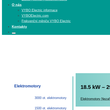
O nás
VYBO Electric informace
VYBOElectric.com
Frekvenční měniče VYBO Electric
Kontakty
Search
Search
for:
Elektromotory
18.5 kW – 2
3000 ot. elektromotory
Elekt
Elektromotory
Nezař
1500 ot. elektromotory