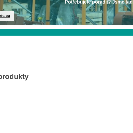
Potřebujete poradit? Jsme tad
ric.eu
 produkty