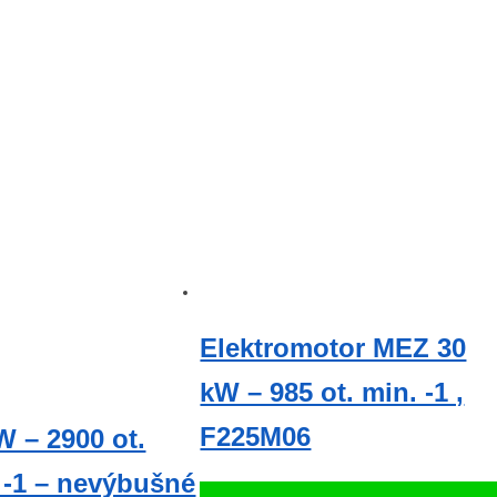
Elektromotor MEZ 30
kW – 985 ot. min. -1 ,
F225M06
W – 2900 ot.
 -1 – nevýbušné