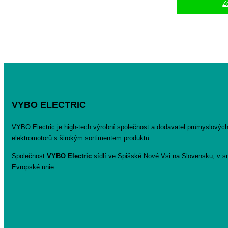
Z
VYBO ELECTRIC
VYBO Electric je high-tech výrobní společnost a dodavatel průmyslovýc
elektromotorů s širokým sortimentem produktů.
Společnost
VYBO Electric
sídlí ve Spišské Nové Vsi na Slovensku, v sr
Evropské unie.