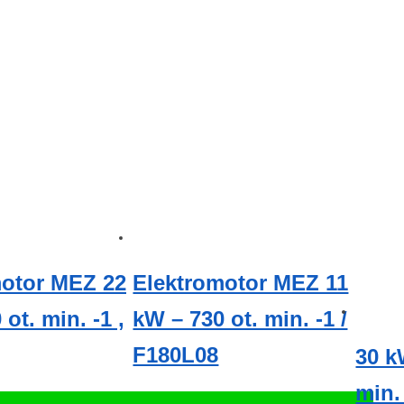
motor MEZ 22
Elektromotor MEZ 11
ot. min. -1 ,
kW – 730 ot. min. -1 /
F180L08
30 k
min.