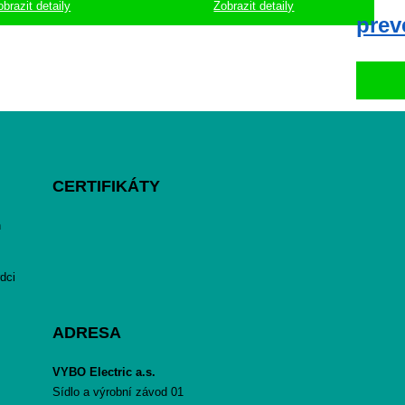
obrazit detaily
Zobrazit detaily
prev
CERTIFIKÁTY
h
dci
ADRESA
VYBO Electric a.s.
Sídlo a výrobní závod 01