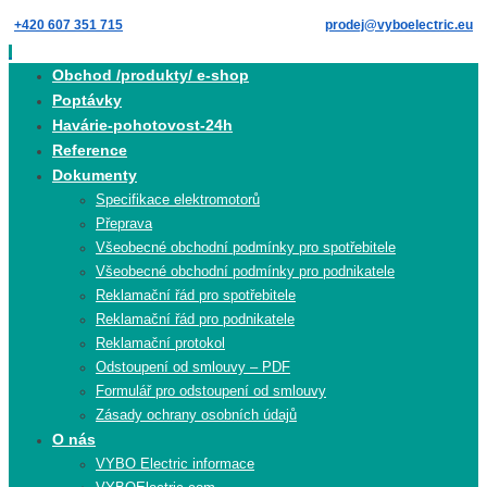
Skip
+420 607 351 715
prodej@vyboelectric.eu
to
content
Skip
Obchod /produkty/ e-shop
to
Poptávky
content
Havárie-pohotovost-24h
Reference
Dokumenty
Specifikace elektromotorů
Přeprava
Všeobecné obchodní podmínky pro spotřebitele
Všeobecné obchodní podmínky pro podnikatele
Reklamační řád pro spotřebitele
Reklamační řád pro podnikatele
Reklamační protokol
Odstoupení od smlouvy – PDF
Formulář pro odstoupení od smlouvy
Zásady ochrany osobních údajů
O nás
VYBO Electric informace