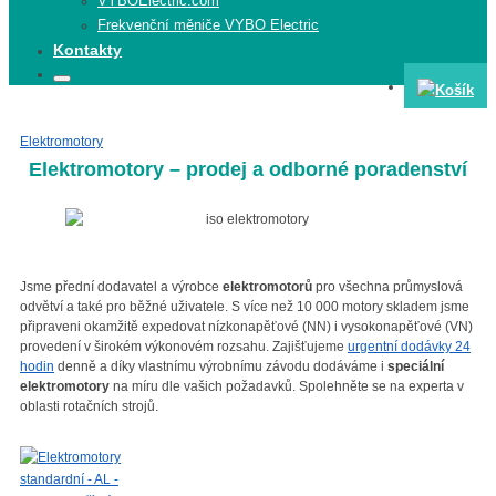
VYBOElectric.com
Frekvenční měniče VYBO Electric
Kontakty
Search
Search
for:
Elektromotory
Elektromotory
Elektromotory – prodej a odborné poradenství
Jsme přední dodavatel a výrobce
elektromotorů
pro všechna průmyslová
odvětví a také pro běžné uživatele. S více než 10 000 motory skladem jsme
připraveni okamžitě expedovat nízkonapěťové (NN) i vysokonapěťové (VN)
provedení v širokém výkonovém rozsahu. Zajišťujeme
urgentní dodávky 24
hodin
denně a díky vlastnímu výrobnímu závodu dodáváme i
speciální
elektromotory
na míru dle vašich požadavků. Spolehněte se na experta v
oblasti rotačních strojů.