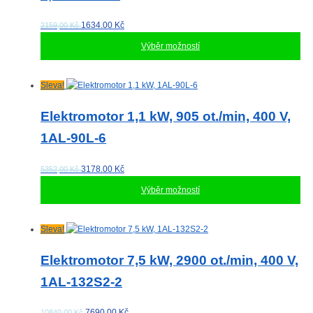
Možnosti
lze
1634.00
Kč
2159,00 Kč
vybrat
Výběr možností
na
stránce
produktu
Tento
Sleva!
produkt
má
Elektromotor 1,1 kW, 905 ot./min, 400 V,
více
1AL-90L-6
variant.
Možnosti
lze
3178.00
Kč
5352,00 Kč
vybrat
Výběr možností
na
stránce
produktu
Tento
Sleva!
produkt
má
Elektromotor 7,5 kW, 2900 ot./min, 400 V,
více
1AL-132S2-2
variant.
Možnosti
lze
7690.00
Kč
10840,00 Kč