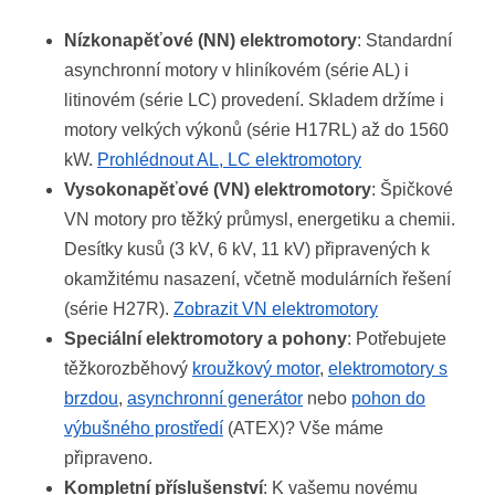
Nízkonapěťové (NN) elektromotory
: Standardní
asynchronní motory v hliníkovém (série AL) i
litinovém (série LC) provedení. Skladem držíme i
motory velkých výkonů (série H17RL) až do 1560
kW.
Prohlédnout AL, LC elektromotory
Vysokonapěťové (VN) elektromotory
: Špičkové
VN motory pro těžký průmysl, energetiku a chemii.
Desítky kusů (3 kV, 6 kV, 11 kV) připravených k
okamžitému nasazení, včetně modulárních řešení
(série H27R).
Zobrazit VN elektromotory
Speciální elektromotory a pohony
: Potřebujete
těžkorozběhový
kroužkový motor
,
elektromotory s
brzdou
,
asynchronní generátor
nebo
pohon do
výbušného prostředí
(ATEX)? Vše máme
připraveno.
Kompletní příslušenství
: K vašemu novému