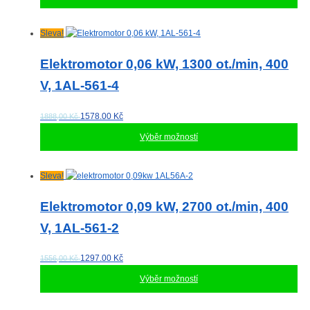
na
stránce
produktu
Tento
Sleva!
produkt
má
Elektromotor 0,06 kW, 1300 ot./min, 400
více
V, 1AL-561-4
variant.
Možnosti
lze
1578.00
Kč
1888,00 Kč
vybrat
Výběr možností
na
stránce
produktu
Tento
Sleva!
produkt
má
Elektromotor 0,09 kW, 2700 ot./min, 400
více
V, 1AL-561-2
variant.
Možnosti
lze
1297.00
Kč
1556,00 Kč
vybrat
Výběr možností
na
stránce