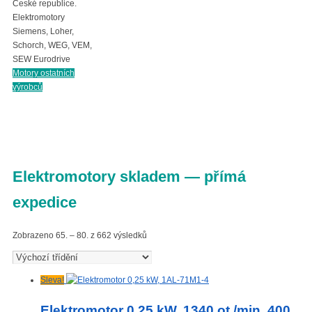
České republice.
Elektromotory
Siemens, Loher,
Schorch, WEG, VEM,
SEW Eurodrive
Motory ostatních
výrobců
Elektromotory skladem — přímá
expedice
Zobrazeno 65. – 80. z 662 výsledků
Sleva!
Elektromotor 0,25 kW, 1340 ot./min, 400