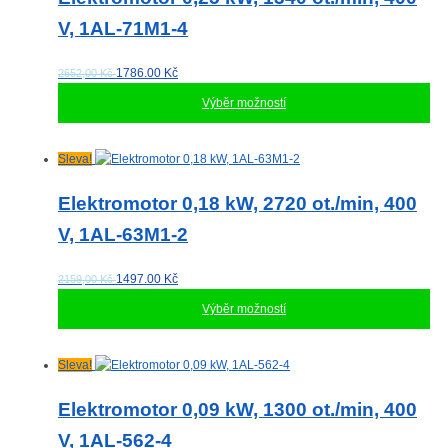
V, 1AL-71M1-4
1786.00
Kč
2652,00 Kč
Výběr možností
Tento
Sleva!
produkt
má
Elektromotor 0,18 kW, 2720 ot./min, 400
více
V, 1AL-63M1-2
variant.
Možnosti
lze
1497.00
Kč
2159,00 Kč
vybrat
Výběr možností
na
stránce
produktu
Tento
Sleva!
produkt
má
Elektromotor 0,09 kW, 1300 ot./min, 400
více
V, 1AL-562-4
variant.