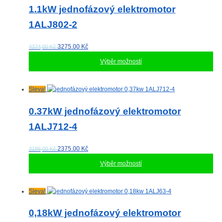
má
1.1kW jednofázový elektromotor
více
1ALJ802-2
variant.
Možnosti
lze
3275.00
Kč
4374,00 Kč
vybrat
Výběr možností
na
stránce
produktu
Tento
Sleva!
produkt
má
0.37kW jednofázový elektromotor
více
1ALJ712-4
variant.
Možnosti
lze
2375.00
Kč
3189,00 Kč
vybrat
Výběr možností
na
stránce
produktu
Tento
Sleva!
produkt
má
0,18kW jednofázový elektromotor
více