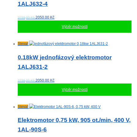
1ALJ632-4
variant.
Možnosti
lze
2050.00
Kč
2739,00 Kč
vybrat
Výběr možností
na
stránce
produktu
Tento
Sleva!
produkt
má
0.18kW jednofázový elektromotor
více
1ALJ631-2
variant.
Možnosti
lze
2050.00
Kč
2739,00 Kč
vybrat
Výběr možností
na
stránce
produktu
Tento
Sleva!
produkt
má
Elektromotor 0,75 kW, 905 ot./min, 400 V,
více
1AL-90S-6
variant.
Možnosti