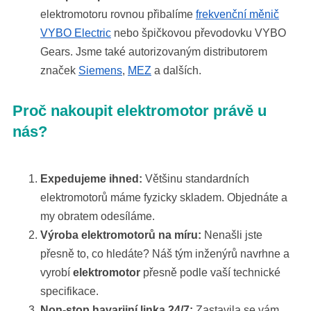
elektromotoru rovnou přibalíme
frekvenční měnič
VYBO Electric
nebo špičkovou převodovku VYBO
Gears. Jsme také autorizovaným distributorem
značek
Siemens
,
MEZ
a dalších.
Proč nakoupit elektromotor právě u
nás?
Expedujeme ihned:
Většinu standardních
elektromotorů máme fyzicky skladem. Objednáte a
my obratem odesíláme.
Výroba elektromotorů na míru:
Nenašli jste
přesně to, co hledáte? Náš tým inženýrů navrhne a
vyrobí
elektromotor
přesně podle vaší technické
specifikace.
Non-stop havarijní linka 24/7:
Zastavila se vám