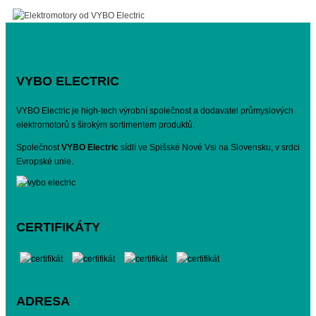
VYBO ELECTRIC
VYBO Electric je high-tech výrobní společnost a dodavatel průmyslových
elektromotorů s širokým sortimentem produktů.
Společnost
VYBO Electric
sídlí ve Spišské Nové Vsi na Slovensku, v srdci
Evropské unie.
CERTIFIKÁTY
ADRESA