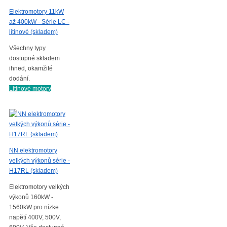
Elektromotory 11kW
až 400kW - Série LC -
litinové (skladem)
Všechny typy
dostupné skladem
ihned, okamžité
dodání.
Litinové motory
NN elektromotory
velkých výkonů série -
H17RL (skladem)
Elektromotory velkých
výkonů 160kW -
1560kW pro nízke
napětí 400V, 500V,