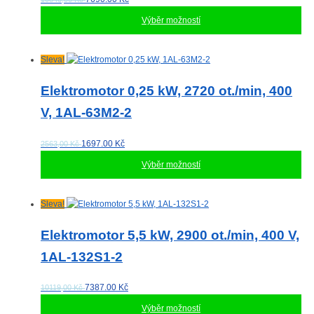
vybrat
Výběr možností
na
stránce
produktu
Tento
Sleva!
produkt
má
Elektromotor 0,25 kW, 2720 ot./min, 400
více
V, 1AL-63M2-2
variant.
Možnosti
lze
1697.00
Kč
2563,00 Kč
vybrat
Výběr možností
na
stránce
produktu
Tento
Sleva!
produkt
má
Elektromotor 5,5 kW, 2900 ot./min, 400 V,
více
1AL-132S1-2
variant.
Možnosti
lze
7387.00
Kč
10119,00 Kč
vybrat
Výběr možností